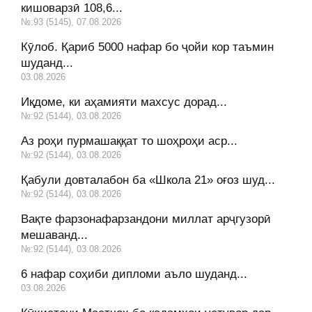
кишоварзӣ 108,6...
№:93 (5145), 07.08.2026
Кӯлоб. Қариб 5000 нафар бо ҷойи кор таъмин
шуданд...
03.08.2026
Иқдоме, ки аҳамияти махсус дорад...
№:92 (5144), 03.08.2026
Аз роҳи пурмашаққат то шоҳроҳи аср...
№:92 (5144), 03.08.2026
Қабули довталабон ба «Школа 21» оғоз шуд...
№:92 (5144), 03.08.2026
Вақте фарзонафарзандони миллат арҷгузорӣ
мешаванд...
№:92 (5144), 03.08.2026
6 нафар соҳиби дипломи аъло шуданд...
03.08.2026