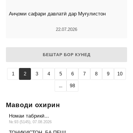
Анҷоми сафари давлатӣ дар Муғулистон
22.07.2026
БЕШТАР БОР КУНЕД
1
2
3
4
5
6
7
8
9
10
...
98
Маводи охирин
Номаи табрикӣ...
№:93 (5145), 07.08.2026
ТОҶИКИСТОН, БА ПЕШ!...