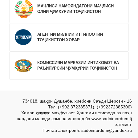
МАҶЛИСИ НАМОЯНДАГОНИ МАҶЛИСИ
ОЛИИ ҶУМҲУРИИ ТОҶИКИСТОН
АГЕНТИИ МИЛЛИИ ИТТИЛООТИИ
ТОҶИКИСТОН ХОВАР
КОМИССИЯИ МАРКАЗИИ ИНТИХОБОТ ВА
РАЪЙПУРСИИ ҶУМҲУРИИ ТОҶИКИСТОН
734018, шаҳри Душанбе, хиёбони Саъдӣ Шерозӣ - 16
Тел: (+992 372385371), (+992372385306)
Ҳамаи ҳуқуқҳо маҳфуз аст. Ҳангоми истифода ва паҳн
кардани маводи сомона истинод ба www.sadoimardum.tj
ҳатмист.
Почтаи электронӣ: sadoimardum@yandex.ru