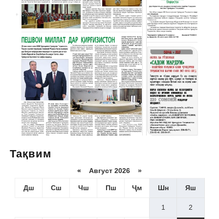
Тақвим
«
Август 2026 »
Дш
Сш
Чш
Пш
Ҷм
Шн
Яш
1
2