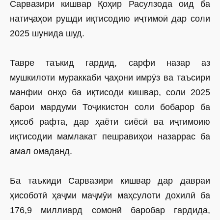
Сарвазири кишвар Қоҳир Расулзода оид ба
натиҷаҳои рушди иқтисодию иҷтимоӣ дар соли
2025 шунида шуд.
Тавре таъкид гардид, сарфи назар аз
мушкилоти мураккаби ҷаҳони имрӯз ва таъсири
манфии онҳо ба иқтисоди кишвар, соли 2025
барои мардуми Тоҷикистон соли бобарор ба
ҳисоб рафта, дар ҳаёти сиёсӣ ва иҷтимоию
иқтисодии мамлакат пешравиҳои назаррас ба
амал омаданд.
Ба таъкиди Сарвазири кишвар дар давраи
ҳисоботӣ ҳаҷми маҷмӯи маҳсулоти дохилӣ ба
176,9 миллиард сомонӣ баробар гардида,