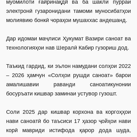
муомилоти ғайринақдӣ ва ба шакли пурраи
электронӣ гузаронидани тамоми муносибатҳои
молиявию бонкӣ чораҳои мушаххас андешанд.
Дар идомаи маҷлиси Ҳукумат Вазири саноат ва
технологияҳои нав Шералӣ Кабир гузориш дод.
Таъкид гардид, ки эълон намудани солҳои 2022
– 2026 ҳамчун «Солҳои рушди саноат» барои
амалишавии раванди саноатикунонии
босуръати кишвар заминаи устувор гузошт.
Соли 2025 дар кишвар корхона ва коргоҳҳои
нави саноатӣ бо таъсиси 17 ҳазор ҷойҳои нави
корӣ мавриди истифода қарор дода шуда,