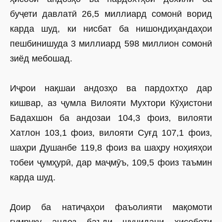
буҷети давлатӣ 26,5 миллиард сомонӣ ворид
карда шуд, ки нисбат ба нишондиҳандаҳои
пешбинишуда 3 миллиард 598 миллион сомонӣ
зиёд мебошад.
Иҷрои нақшаи андозҳо ва пардохтҳо дар
кишвар, аз ҷумла Вилояти Мухтори Кӯҳистони
Бадахшон ба андозаи 104,3 фоиз, вилояти
Хатлон 103,1 фоиз, вилояти Суғд 107,1 фоиз,
шаҳри Душанбе 119,8 фоиз ва шаҳру ноҳияҳои
тобеи ҷумҳурӣ, дар маҷмӯъ, 109,5 фоиз таъмин
карда шуд.
Доир ба натиҷаҳои фаъолияти мақомоти