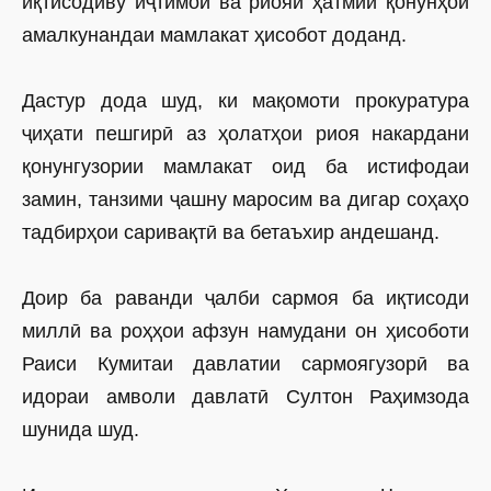
иқтисодиву иҷтимоӣ ва риояи ҳатмии қонунҳои
амалкунандаи мамлакат ҳисобот доданд.
Дастур дода шуд, ки мақомоти прокуратура
ҷиҳати пешгирӣ аз ҳолатҳои риоя накардани
қонунгузории мамлакат оид ба истифодаи
замин, танзими ҷашну маросим ва дигар соҳаҳо
тадбирҳои саривақтӣ ва бетаъхир андешанд.
Доир ба раванди ҷалби сармоя ба иқтисоди
миллӣ ва роҳҳои афзун намудани он ҳисоботи
Раиси Кумитаи давлатии сармоягузорӣ ва
идораи амволи давлатӣ Султон Раҳимзода
шунида шуд.