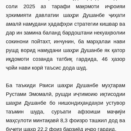
соли 2025 аз тарафи мақомоти иҷроияи
ҳокимияти давлатии шаҳри Душанбе ҷиҳати
амалӣ намудани ҳадафҳои стратегии кишвар ва
дар ин замина баланд бардоштани некуаҳволии
сокинони пойтахт, инчунин, ба марҳалаи нави
рушд ворид намудани шаҳри Душанбе як қатор
иқдомоти созанда татбиқ гардида, 46 ҳазор
ҷойи нави корӣ таъсис дода шуд.
Ба таъкиди Раиси шаҳри Душанбе муҳтарам
Рустами Эмомалӣ, рушди иҷтимоию иқтисодии
шаҳри Душанбе бо нишондиҳандаҳои устувор
таъмин шуда, суръати афзоиши маҷмӯи
маҳсулоти минтақавӣ 8,3 фоизро ташкил дод ва
буҷети шаҳр 22,2 фоиз барзиёд иҷро гардид.