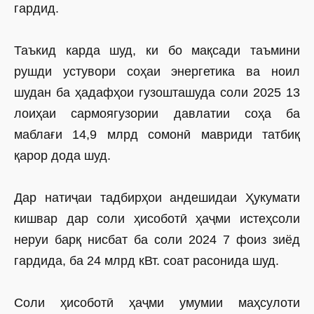
гардид.
Таъкид карда шуд, ки бо мақсади таъмини
рушди устувори соҳаи энергетика ва ноил
шудан ба ҳадафҳои гузошташуда соли 2025 13
лоиҳаи сармоягузории давлатии соҳа ба
маблағи 14,9 млрд сомонӣ мавриди татбиқ
қарор дода шуд.
Дар натиҷаи тадбирҳои андешидаи Ҳукумати
кишвар дар соли ҳисоботӣ ҳаҷми истеҳсоли
неруи барқ нисбат ба соли 2024 7 фоиз зиёд
гардида, ба 24 млрд кВт. соат расонида шуд.
Соли ҳисоботӣ ҳаҷми умумии маҳсулоти