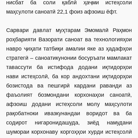
нисбат ба соли қаблӣ ҳаҷми истеҳсоли
маҳсулоти саноатӣ 22,1 фоиз афзоиш ёфт.
Сарвари давлат муҳтарам Эмомалӣ Раҳмон
роҳбарияти Вазорати саноат ва технологияҳои
навро ҷиҳати татбиқи амалии яке аз ҳадафҳои
стратегӣ – саноатикунонии босуръати мамлакат
тавассути ба истифода додани иқтидорҳои
нави истеҳсолӣ, ба кор андохтани иқтидорҳои
бозистода ва пешгирӣ кардани раванди аз
фаъолият бозмондани корхонаҳои саноатӣ,
афзоиш додани истеҳсоли молу маҳсулоти
рақобатноки ивазкунандаи воридот ва ба
содирот нигаронидашуда, зиёд намудани
шумораи корхонаву коргоҳҳои хурди истеҳсолӣ