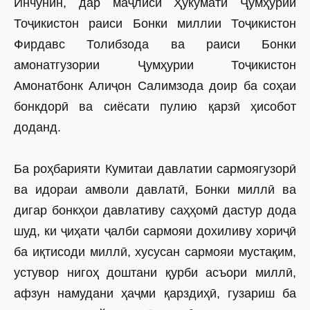
Инчунин, дар маҷлиси Ҳукумати Ҷумҳурии
Тоҷикистон раиси Бонки миллии Тоҷикистон
Фирдавс Толибзода ва раиси Бонки
амонатгузории Ҷумҳурии Тоҷикистон
Амонатбонк Алиҷон Салимзода доир ба соҳаи
бонкдорӣ ва сиёсати пулию қарзӣ ҳисобот
доданд.
Ба роҳбарияти Кумитаи давлатии сармоягузорӣ
ва идораи амволи давлатӣ, Бонки миллӣ ва
дигар бонкҳои давлативу саҳҳомӣ дастур дода
шуд, ки ҷиҳати ҷалби сармояи дохиливу хориҷӣ
ба иқтисоди миллӣ, хусусан сармояи мустақим,
устувор нигоҳ доштани қурби асъори миллӣ,
афзун намудани ҳаҷми қарздиҳӣ, гузариш ба