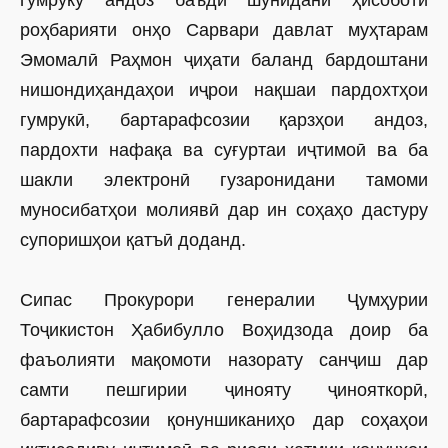
гумруку андоз баъди шунидани ҳисоботи
роҳбарияти онҳо Сарвари давлат муҳтарам
Эмомалӣ Раҳмон ҷиҳати баланд бардоштани
нишондиҳандаҳои иҷрои нақшаи пардохтҳои
гумрукӣ, бартарафсозии қарзҳои андоз,
пардохти нафақа ва суғуртаи иҷтимоӣ ва ба
шакли электронӣ гузаронидани тамоми
муносибатҳои молиявӣ дар ин соҳаҳо дастуру
супоришҳои қатъӣ доданд.
Сипас Прокурори генералии Ҷумҳурии
Тоҷикистон Ҳабибулло Воҳидзода доир ба
фаъолияти мақомоти назорату санҷиш дар
самти пешгирии ҷинояту ҷинояткорӣ,
бартарафсозии қонуншиканиҳо дар соҳаҳои