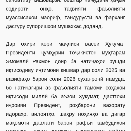
саноативу кишоварзӣ, бештар намудани ҳаҷми
содироти онҳо, тақвияти фаъолияти
муассисаҳои маориф, тандурустӣ ва фарҳанг
дастуру супоришҳои мушаххас доданд.
Дар охири кори маҷлиси васеи Ҳукумат
Президенти Ҷумҳурии Тоҷикистон муҳтарам
Эмомалӣ Раҳмон доир ба натиҷаҳои рушди
иқтисодиву иҷтимоии кишвар дар соли 2025 ва
вазифаҳо барои соли 2026 суханронӣ намуда,
бо натиҷагирӣ аз фаъолияти тамоми соҳаҳои
иқтисоди миллӣ ба аъзои Ҳукумат, Дастгоҳи
иҷроияи Президент, роҳбарони вазорату
идораҳо, вилоятҳо, шаҳру ноҳияҳо ва дигар
мақомоти давлатӣ барои рафъи камбудиҳои