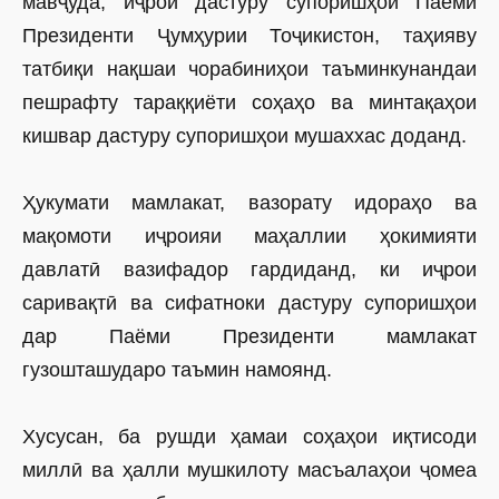
мавҷуда, иҷрои дастуру супоришҳои Паёми
Президенти Ҷумҳурии Тоҷикистон, таҳияву
татбиқи нақшаи чорабиниҳои таъминкунандаи
пешрафту тараққиёти соҳаҳо ва минтақаҳои
кишвар дастуру супоришҳои мушаххас доданд.
Ҳукумати мамлакат, вазорату идораҳо ва
мақомоти иҷроияи маҳаллии ҳокимияти
давлатӣ вазифадор гардиданд, ки иҷрои
саривақтӣ ва сифатноки дастуру супоришҳои
дар Паёми Президенти мамлакат
гузошташударо таъмин намоянд.
Хусусан, ба рушди ҳамаи соҳаҳои иқтисоди
миллӣ ва ҳалли мушкилоту масъалаҳои ҷомеа