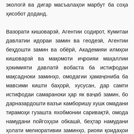
экологӣ ва дигар масъалаҳои марбут ба соҳа
ҳисобот доданд.
Вазорати кишоварзӣ, Агентии содирот, Кумитаи
давлатии идораи замин ва геодезӣ, Агентии
беҳдошти замин ва обёрӣ, Академияи илмҳои
кишоварзӣ ва мақомоти иҷроияи маҳаллии
ҳокимияти давлатӣ вобаста ба истифодаи
мақсадноки заминҳо, омодагии ҳамаҷониба ба
мавсими кишти баҳорӣ, хусусан, дар самти
истифодаи самараноки ҳар як ваҷаб замин, бо
дарназардошти вазъи камборишу хушк омадани
тирамоҳи гузашта яхобмонии саривақтӣ, омода
намудани пойгоҳҳои обкашӣ, беҳтар намудани
ҳолати мелиоративии заминҳо, риояи қоидаҳои