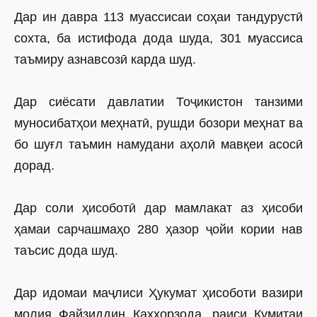
Дар ин давра 113 муассисаи соҳаи тандурустӣ
сохта, ба истифода дода шуда, 301 муассиса
таъмиру азнавсозӣ карда шуд.
Дар сиёсати давлатии Тоҷикистон танзими
муносибатҳои меҳнатӣ, рушди бозори меҳнат ва
бо шуғл таъмин намудани аҳолӣ мавқеи асосӣ
дорад.
Дар соли ҳисоботӣ дар мамлакат аз ҳисоби
ҳамаи сарчашмаҳо 280 ҳазор ҷойи кории нав
таъсис дода шуд.
Дар идомаи маҷлиси Ҳукумат ҳисоботи вазири
молия Файзиддин Қаҳҳорзода, раиси Кумитаи