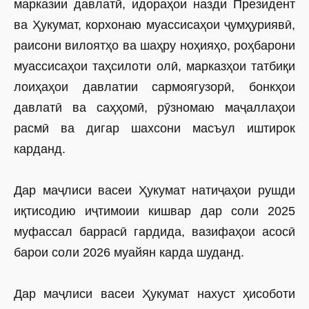
марказии давлатӣ, идораҳои назди Президент
ва Ҳукумат, корхонаю муассисаҳои ҷумҳуриявӣ,
раисони вилоятҳо ва шаҳру ноҳияҳо, роҳбарони
муассисаҳои таҳсилоти олӣ, марказҳои татбиқи
лоиҳаҳои давлатии сармоягузорӣ, бонкҳои
давлатӣ ва саҳҳомӣ, рӯзномаю маҷаллаҳои
расмӣ ва дигар шахсони масъул иштирок
карданд.
Дар маҷлиси васеи Ҳукумат натиҷаҳои рушди
иқтисодию иҷтимоии кишвар дар соли 2025
муфассал баррасӣ гардида, вазифаҳои асосӣ
барои соли 2026 муайян карда шуданд.
Дар маҷлиси васеи Ҳукумат нахуст ҳисоботи