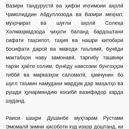
Вазири тандурустӣ ва ҳифзи иҷтимоии аҳолӣ
Ҷамолиддин Абдуллозода ва Вазири меҳнат,
муҳоҷират ва шуғли аҳолӣ Солеҳа
Холмаҳмадзода ҷиҳати баланд бардоштани
сифати таҳсилот, таҳия ва нашри китобҳои
босифати дарсӣ ва маводи таълимӣ, бунёди
мактабҳои наву замонавӣ, тарғибу ташвиқи
тарзи ҳаёти солим, бунёду навсозии бунгоҳҳои
тиббӣ ва марказҳои саломатӣ, ҳамчунин бо
шуғл таъмин намудани мардум дар маҳалҳо ва
рушди ҳунармандию косибӣ вазифадор карда
шуданд.
Раиси шаҳри Душанбе муҳтарам Рустами
Эмомалӣ зимни ҳисоботи худ изҳор доштанд, ки