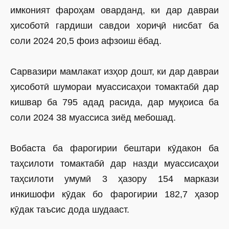
имконият фароҳам оварданд, ки дар давраи
ҳисоботӣ гардиши савдои хориҷӣ нисбат ба
соли 2024 20,5 фоиз афзоиш ёбад.
Сарвазири мамлакат изҳор дошт, ки дар давраи
ҳисоботӣ шумораи муассисаҳои томактабӣ дар
кишвар ба 795 адад расида, дар муқоиса ба
соли 2024 38 муассиса зиёд мебошад.
Вобаста ба фарогирии бештари кӯдакон ба
таҳсилоти томактабӣ дар назди муассисаҳои
таҳсилоти умумӣ 3 ҳазору 154 маркази
инкишофи кӯдак бо фарогирии 182,7 ҳазор
кӯдак таъсис дода шудааст.