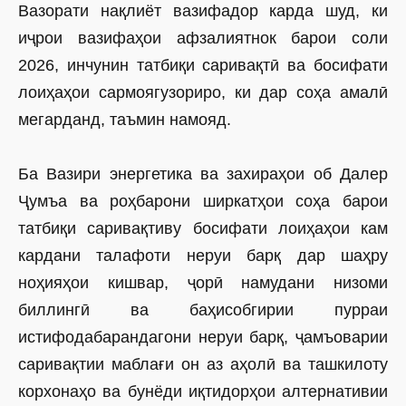
Вазорати нақлиёт вазифадор карда шуд, ки
иҷрои вазифаҳои афзалиятнок барои соли
2026, инчунин татбиқи саривақтӣ ва босифати
лоиҳаҳои сармоягузориро, ки дар соҳа амалӣ
мегарданд, таъмин намояд.
Ба Вазири энергетика ва захираҳои об Далер
Ҷумъа ва роҳбарони ширкатҳои соҳа барои
татбиқи саривақтиву босифати лоиҳаҳои кам
кардани талафоти неруи барқ дар шаҳру
ноҳияҳои кишвар, ҷорӣ намудани низоми
биллингӣ ва баҳисобгирии пурраи
истифодабарандагони неруи барқ, ҷамъоварии
саривақтии маблағи он аз аҳолӣ ва ташкилоту
корхонаҳо ва бунёди иқтидорҳои алтернативии