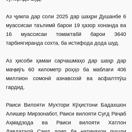
Аз ҷумла дар соли 2025 дар шаҳри Душанбе 6
муассисаи таълимӣ барои 19 ҳазор хонанда ва
16 муассисаи томактабӣ барои 3640
тарбиягиранда сохта, ба истифода дода шуд.
Аз ҳисоби ҳамаи сарчашмаҳо дар шаҳр дар
маҷмӯъ 60 километр роҳҳо ба маблағи 406
миллион сомонӣ азнавсозӣ ва асфалтпӯш
гардид.
Раиси Вилояти Мухтори Кӯҳистони Бадахшон
Алишер Мирзонабот, Раиси вилояти Суғд Раҷаб
Аҳмадзода ва Раиси вилояти Хатлон
Давлаталӣ Саид доир ба натиҷаҳои рушди