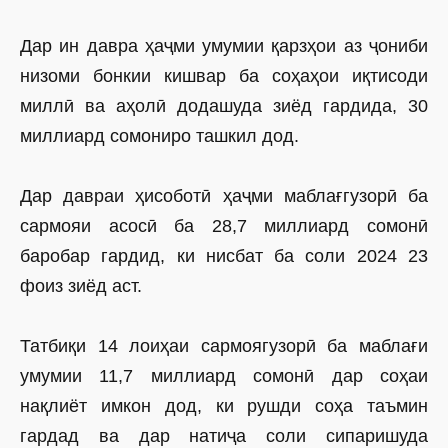
Дар ин давра ҳаҷми умумии қарзҳои аз ҷониби
низоми бонкии кишвар ба соҳаҳои иқтисоди
миллӣ ва аҳолӣ додашуда зиёд гардида, 30
миллиард сомониро ташкил дод.
Дар давраи ҳисоботӣ ҳаҷми маблағгузорӣ ба
сармояи асосӣ ба 28,7 миллиард сомонӣ
баробар гардид, ки нисбат ба соли 2024 23
фоиз зиёд аст.
Татбиқи 14 лоиҳаи сармоягузорӣ ба маблағи
умумии 11,7 миллиард сомонӣ дар соҳаи
нақлиёт имкон дод, ки рушди соҳа таъмин
гардад ва дар натиҷа соли сипаришуда