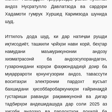
андоз Нусратулло Давлатзода ва сардори
Хадамоти гумрук Хуршед Каримзода шунида
шуд.
Иттилоъ дода шуд, ки дар натиҷаи рушди
иқтисодиёт, ташкили ҷойҳои нави корӣ, беҳтар
намудани маъмурикунонии андозу
хизматрасонӣ ба андозсупорандагон,
гузаронидани корҳои фаҳмондадиҳӣ доир ба
муқаррароти қонунгузории андоз, тавассути
воситаҳои электронии пардохт вусъат
бахшидани ҳисоббаробаркуниҳои ғайринақдӣ
густариши раванди рақамикунонӣ ва дигар
тадбирҳои андешидашуда дар соли 2025 аз
ҳисоби андозҳо ва пардохтҳои дохилӣ ба