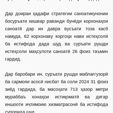
Дар доираи ҳадафи стратегии саноатикунонии
босуръати кишвар раванди бунёди корхонаҳои
саноатӣ дар ин давра вусъати тоза касб
намуда, 62 корхонаву коргоҳи нави истеҳсолӣ
ба истифода дада шуд ва суръати рушди
истеҳсоли маҳсулоти саноатӣ 26 фоиз таъмин
гардид.
Дар баробари ин, суръати рушди маблағгузорӣ
ба сармояи асосӣ нисбат ба соли 2024 31 фоиз
зиёд гардида, ба масоҳати 713 ҳазор метри
мураббаъ хонаҳои истиқоматӣ ва дигар
иншооти иҷтимоию хизматрасонӣ ба истифода
супорида шуд.