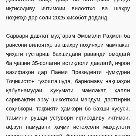
иқтисодиву иҷтимоии вилоятҳо ва шаҳру
ноҳияҳо дар соли 2025 ҳисобот доданд.
Сарвари давлат муҳтарам Эмомалӣ Раҳмон ба
раисони вилоятҳо ва шаҳру ноҳияҳои мамлакат
ҷиҳати густариш бахшидани раванди омодагӣ
ба ҷашни 35-солагии истиқлоли давлатӣ, иҷрои
вазифаҳои дар Паёми Президенти Ҷумҳурии
Тоҷикистон гузошташуда, барномаву нақшаҳои
қабулнамудаи Ҳукумати мамлакат, ҳалли
саривақтии арзу шикоятҳои мардум, дастгирии
соҳибкорӣ, тақвияти ҳамкорӣ бо бахши хусусӣ,
таъмини рушди устувори иқтисодиву иҷтимоӣ,
афзун намудани ҳаҷми истеҳсоли маҳсулоти