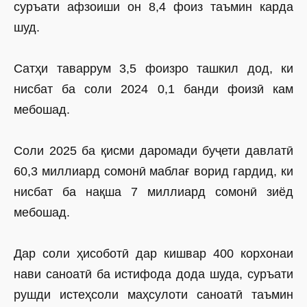
суръати афзоиши он 8,4 фоиз таъмин карда
шуд.
Сатҳи таваррум 3,5 фоизро ташкил дод, ки
нисбат ба соли 2024 0,1 банди фоизӣ кам
мебошад.
Соли 2025 ба қисми даромади буҷети давлатӣ
60,3 миллиард сомонӣ маблағ ворид гардид, ки
нисбат ба нақша 7 миллиард сомонӣ зиёд
мебошад.
Дар соли ҳисоботӣ дар кишвар 400 корхонаи
нави саноатӣ ба истифода дода шуда, суръати
рушди истеҳсоли маҳсулоти саноатӣ таъмин