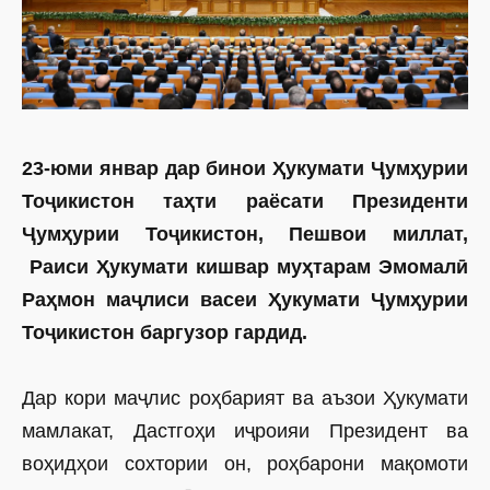
23-юми январ дар бинои Ҳукумати Ҷумҳурии
Тоҷикистон таҳти раёсати Президенти
Ҷумҳурии Тоҷикистон, Пешвои миллат,
Раиси Ҳукумати кишвар муҳтарам Эмомалӣ
Раҳмон маҷлиси васеи Ҳукумати Ҷумҳурии
Тоҷикистон баргузор гардид.
Дар кори маҷлис роҳбарият ва аъзои Ҳукумати
мамлакат, Дастгоҳи иҷроияи Президент ва
воҳидҳои сохтории он, роҳбарони мақомоти