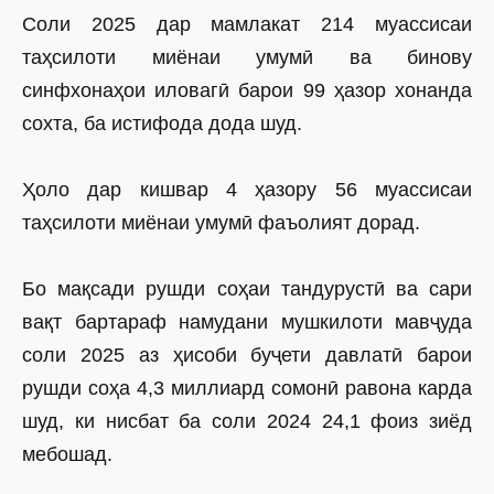
Соли 2025 дар мамлакат 214 муассисаи
таҳсилоти миёнаи умумӣ ва бинову
синфхонаҳои иловагӣ барои 99 ҳазор хонанда
сохта, ба истифода дода шуд.
Ҳоло дар кишвар 4 ҳазору 56 муассисаи
таҳсилоти миёнаи умумӣ фаъолият дорад.
Бо мақсади рушди соҳаи тандурустӣ ва сари
вақт бартараф намудани мушкилоти мавҷуда
соли 2025 аз ҳисоби буҷети давлатӣ барои
рушди соҳа 4,3 миллиард сомонӣ равона карда
шуд, ки нисбат ба соли 2024 24,1 фоиз зиёд
мебошад.