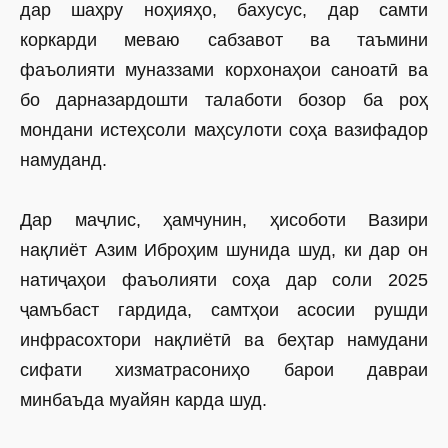
дар шаҳру ноҳияҳо, бахусус, дар самти
коркарди меваю сабзавот ва таъмини
фаъолияти муназзами корхонаҳои саноатӣ ва
бо дарназардошти талаботи бозор ба роҳ
мондани истеҳсоли маҳсулоти соҳа вазифадор
намуданд.
Дар маҷлис, ҳамчунин, ҳисоботи Вазири
нақлиёт Азим Иброҳим шунида шуд, ки дар он
натиҷаҳои фаъолияти соҳа дар соли 2025
ҷамъбаст гардида, самтҳои асосии рушди
инфрасохтори нақлиётӣ ва беҳтар намудани
сифати хизматрасониҳо барои давраи
минбаъда муайян карда шуд.