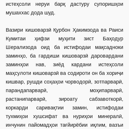
истеҳсоли неруи барқ дастуру супоришҳои
мушаххас дода шуд.
Вазири кишоварзӣ Қурбон Ҳакимзода ва Раиси
Кумитаи ҳифзи муҳити зист Баҳодур
Шерализода оид ба истифодаи мақсадноки
заминҳо, ба гардиши кишоварзӣ даровардани
заминҳои нав, зиёд кардани истеҳсоли
маҳсулоти кишоварзӣ ва содироти он ба хориҷи
кишвар, рушди соҳаҳои чорводорӣ, зотпарварӣ,
парандапарварӣ, моҳипарварӣ,
растанипарварӣ, зироату сабзавоткорӣ,
коркарди саривақтии замин, истифодаи
тухмиҳои хушсифат ва нуриҳои минералӣ,
инчунин пайомадҳои тағйирёбии иқлим, вазъи