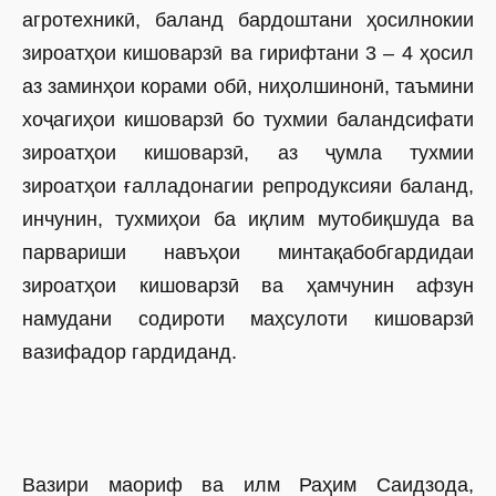
агротехникӣ, баланд бардоштани ҳосилнокии
зироатҳои кишоварзӣ ва гирифтани 3 – 4 ҳосил
аз заминҳои корами обӣ, ниҳолшинонӣ, таъмини
хоҷагиҳои кишоварзӣ бо тухмии баландсифати
зироатҳои кишоварзӣ, аз ҷумла тухмии
зироатҳои ғалладонагии репродуксияи баланд,
инчунин, тухмиҳои ба иқлим мутобиқшуда ва
парвариши навъҳои минтақабобгардидаи
зироатҳои кишоварзӣ ва ҳамчунин афзун
намудани содироти маҳсулоти кишоварзӣ
вазифадор гардиданд.
Вазири маориф ва илм Раҳим Саидзода,