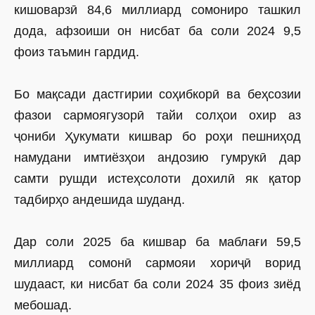
кишоварзӣ 84,6 миллиард сомониро ташкил
дода, афзоиши он нисбат ба соли 2024 9,5
фоиз таъмин гардид.
Бо мақсади дастгирии соҳибкорӣ ва беҳсозии
фазои сармоягузорӣ тайи солҳои охир аз
ҷониби Ҳукумати кишвар бо роҳи пешниҳод
намудани имтиёзҳои андозию гумрукӣ дар
самти рушди истеҳсолоти дохилӣ як қатор
тадбирҳо андешида шуданд.
Дар соли 2025 ба кишвар ба маблағи 59,5
миллиард сомонӣ сармояи хориҷӣ ворид
шудааст, ки нисбат ба соли 2024 35 фоиз зиёд
мебошад.