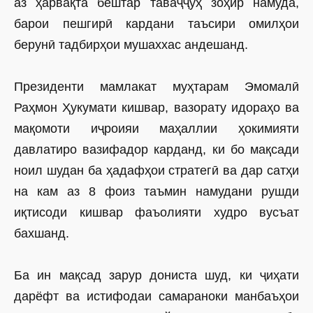
аз ҳарвақта бештар таваҷҷуҳ зоҳир намуда,
барои пешгирӣ кардани таъсири омилҳои
берунӣ тадбирҳои мушаххас андешанд.
Президенти мамлакат муҳтарам Эмомалӣ
Раҳмон Ҳукумати кишвар, вазорату идораҳо ва
мақомоти иҷроияи маҳаллии ҳокимияти
давлатиро вазифадор карданд, ки бо мақсади
ноил шудан ба ҳадафҳои стратегӣ ва дар сатҳи
на кам аз 8 фоиз таъмин намудани рушди
иқтисоди кишвар фаъолияти худро вусъат
бахшанд.
Ба ин мақсад зарур дониста шуд, ки ҷиҳати
дарёфт ва истифодаи самараноки манбаъҳои