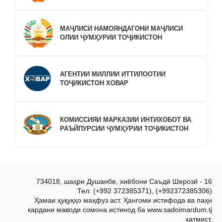
МАҶЛИСИ НАМОЯНДАГОНИ МАҶЛИСИ
ОЛИИ ҶУМҲУРИИ ТОҶИКИСТОН
АГЕНТИИ МИЛЛИИ ИТТИЛООТИИ
ТОҶИКИСТОН ХОВАР
КОМИССИЯИ МАРКАЗИИ ИНТИХОБОТ ВА
РАЪЙПУРСИИ ҶУМҲУРИИ ТОҶИКИСТОН
734018, шаҳри Душанбе, хиёбони Саъдӣ Шерозӣ - 16
Тел: (+992 372385371), (+992372385306)
Ҳамаи ҳуқуқҳо маҳфуз аст. Ҳангоми истифода ва паҳн
кардани маводи сомона истинод ба www.sadoimardum.tj
ҳатмист.