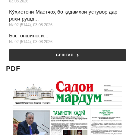
03.08.2026
Кӯҳистони Мастчоҳ бо қадамҳои устувор дар
роҳи рушд...
№:92 (5144), 03.08.2026
Бостоншиносӣ...
№:92 (5144), 03.08.2026
БЕШТАР
PDF