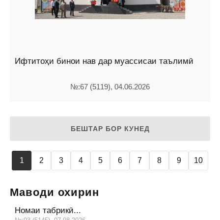
Ифтитоҳи бинои нав дар муассисаи таълимӣ
№:67 (5119), 04.06.2026
БЕШТАР БОР КУНЕД
1
2
3
4
5
6
7
8
9
10
Маводи охирин
Номаи табрикӣ...