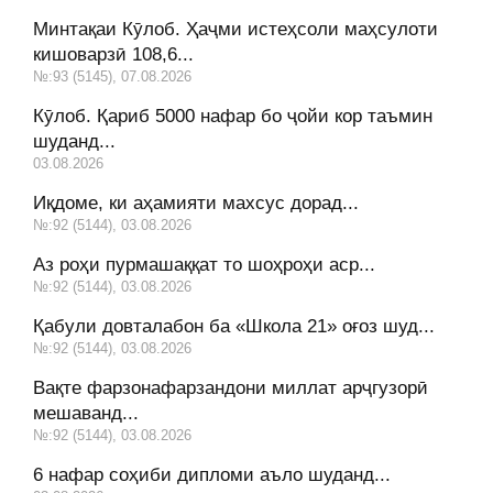
Минтақаи Кӯлоб. Ҳаҷми истеҳсоли маҳсулоти
кишоварзӣ 108,6...
№:93 (5145), 07.08.2026
Кӯлоб. Қариб 5000 нафар бо ҷойи кор таъмин
шуданд...
03.08.2026
Иқдоме, ки аҳамияти махсус дорад...
№:92 (5144), 03.08.2026
Аз роҳи пурмашаққат то шоҳроҳи аср...
№:92 (5144), 03.08.2026
Қабули довталабон ба «Школа 21» оғоз шуд...
№:92 (5144), 03.08.2026
Вақте фарзонафарзандони миллат арҷгузорӣ
мешаванд...
№:92 (5144), 03.08.2026
6 нафар соҳиби дипломи аъло шуданд...