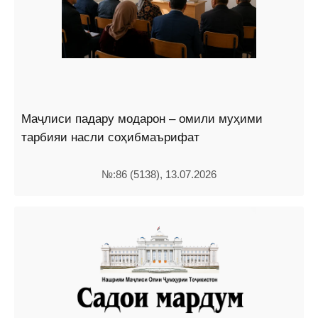
Маҷлиси падару модарон – омили муҳими
тарбияи насли соҳибмаърифат
№:86 (5138), 13.07.2026