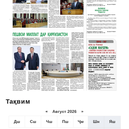
Тақвим
«
Август 2026 »
Дш
Сш
Чш
Пш
Ҷм
Шн
Яш