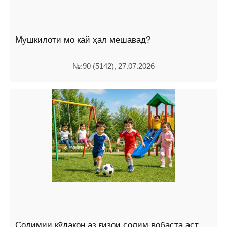
Мушкилоти мо кай ҳал мешавад?
№:90 (5142), 27.07.2026
Солимии кӯдакон аз ғизои солим вобаста аст