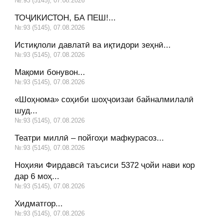
№:93 (5145), 07.08.2026
ТОҶИКИСТОН, БА ПЕШ!...
№:93 (5145), 07.08.2026
Истиқлоли давлатӣ ва иқтидори зеҳнӣ...
№:93 (5145), 07.08.2026
Мақоми бонувон...
№:93 (5145), 07.08.2026
«Шоҳнома» соҳиби шоҳҷоизаи байналмилалӣ
шуд...
№:93 (5145), 07.08.2026
Театри миллӣ – пойгоҳи мафкурасоз...
№:93 (5145), 07.08.2026
Ноҳияи Фирдавсӣ таъсиси 5372 ҷойи нави кор
дар 6 моҳ...
№:93 (5145), 07.08.2026
Хидматгор...
№:93 (5145), 07.08.2026