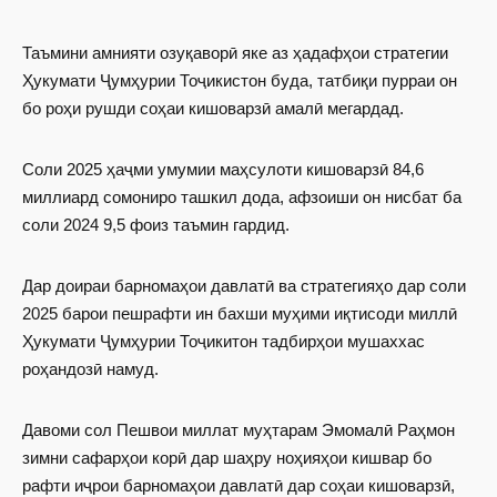
Таъмини амнияти озуқаворӣ яке аз ҳадафҳои стратегии
Ҳукумати Ҷумҳурии Тоҷикистон буда, татбиқи пурраи он
бо роҳи рушди соҳаи кишоварзӣ амалӣ мегардад.
Соли 2025 ҳаҷми умумии маҳсулоти кишоварзӣ 84,6
миллиард сомониро ташкил дода, афзоиши он нисбат ба
соли 2024 9,5 фоиз таъмин гардид.
Дар доираи барномаҳои давлатӣ ва стратегияҳо дар соли
2025 барои пешрафти ин бахши муҳими иқтисоди миллӣ
Ҳукумати Ҷумҳурии Тоҷикитон тадбирҳои мушаххас
роҳандозӣ намуд.
Давоми сол Пешвои миллат муҳтарам Эмомалӣ Раҳмон
зимни сафарҳои корӣ дар шаҳру ноҳияҳои кишвар бо
рафти иҷрои барномаҳои давлатӣ дар соҳаи кишоварзӣ,