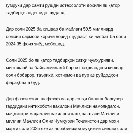
гумрукӣ дар самти рушди истеҳсолоти дохилӣ як қатор
тадбирҳо андешида шуданд.
Дар соли 2025 ба кишвар ба маблағи 59,5 миллиард
сомонӣ сармояи хориҷӣ ворид шудааст, ки нисбат ба соли
2024 35 фоиз зиёд мебошад.
Соли 2025 бо як қатор тадбирҳои сатҳи ҷумҳуриявӣ,
минтақавӣ ва байналмилалӣ барои шаҳрвандони кишвар
соли бобарор, таърихӣ, хотирмон ва пур аз руйдодҳои
фараҳбахш буд.
Дар фазои озод, шаффоф ва дар сатҳи баланд баргузор
гардидани интихоботи вакилони Маҷлиси намояндагон,
маҷлисҳои маҳаллии вакилони халқ ва аъзои Маҷлиси
миллии Маҷлиси Олии Ҷумҳурии Тоҷикистон дар моҳи
марти соли 2025 яке аз чорабиниҳои муҳимми сиёсии соли