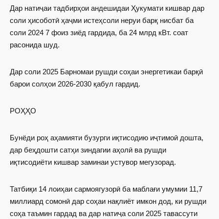
Дар натиҷаи тадбирҳои андешидаи Ҳукумати кишвар дар
соли ҳисоботӣ ҳаҷми истеҳсоли неруи барқ нисбат ба
соли 2024 7 фоиз зиёд гардида, ба 24 млрд кВт. соат
расонида шуд.
Дар соли 2025 Барномаи рушди соҳаи энергетикаи барқӣ
барои солҳои 2026-2030 қабул гардид.
РОҲҲО
Бунёди роҳ аҳамияти бузурги иқтисодию иҷтимоӣ дошта,
дар беҳдошти сатҳи зиндагии аҳолӣ ва рушди
иқтисодиёти кишвар заминаи устувор мегузорад.
Татбиқи 14 лоиҳаи сармоягузорӣ ба маблағи умумии 11,7
миллиард сомонӣ дар соҳаи нақлиёт имкон дод, ки рушди
соҳа таъмин гардад ва дар натиҷа соли 2025 тавассути