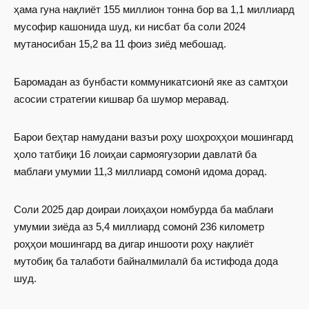
ҳама гуна нақлиёт 155 миллион тонна бор ва 1,1 миллиард
мусофир кашонида шуд, ки нисбат ба соли 2024
мутаносибан 15,2 ва 11 фоиз зиёд мебошад.
Баромадан аз бунбасти коммуникатсионӣ яке аз самтҳои
асосии стратегии кишвар ба шумор меравад.
Барои беҳтар намудани вазъи роҳу шоҳроҳҳои мошингард
ҳоло татбиқи 16 лоиҳаи сармоягузории давлатӣ ба
маблағи умумии 11,3 миллиард сомонӣ идома дорад.
Соли 2025 дар доираи лоиҳаҳои номбурда ба маблағи
умумии зиёда аз 5,4 миллиард сомонӣ 236 километр
роҳҳои мошингард ва дигар иншооти роҳу нақлиёт
мутобиқ ба талаботи байналмилалӣ ба истифода дода
шуд.