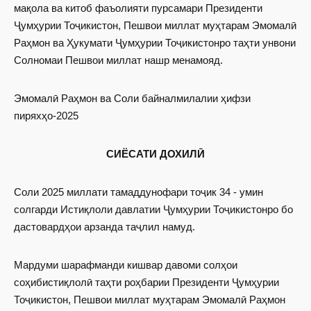
мақола ва китоб фаъолияти пурсамари Президенти
Ҷумҳурии Тоҷикистон, Пешвои миллат муҳтарам Эмомалӣ
Раҳмон ва Ҳукумати Ҷумҳурии Тоҷикистонро таҳти унвони
Солномаи Пешвои миллат нашр менамояд.
Эмомалӣ Раҳмон ва Соли байналмилалии ҳифзи
пиряхҳо-2025
СИЁСАТИ ДОХИЛӢ
Соли 2025 миллати тамаддунофари тоҷик 34 - умин
солгарди Истиқлоли давлатии Ҷумҳурии Тоҷикистонро бо
дастовардҳои арзанда таҷлил намуд.
Мардуми шарафманди кишвар давоми солҳои
соҳибистиқлолӣ таҳти роҳбарии Президенти Ҷумҳурии
Тоҷикистон, Пешвои миллат муҳтарам Эмомалӣ Раҳмон