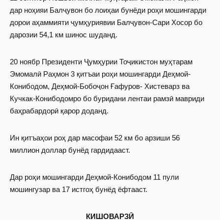
дар ноҳияи Балҷувон бо лоиҳаи бунёди роҳи мошингарди
дорои аҳаммияти ҷумҳуриявии Балҷувон-Сари Хосор бо
дарозии 54,1 км шинос шуданд.
20 ноябр Президенти Ҷумҳурии Тоҷикистон муҳтарам
Эмомалӣ Раҳмон 3 қитъаи роҳи мошингарди Деҳмой-
Конибодом, Деҳмой-Бобоҷон Ғафуров- Хистеварз ва
Кучкак-Конибодомро бо буридани лентаи рамзӣ мавриди
баҳрабардорӣ қарор доданд.
Ин қитъаҳои роҳ дар масофаи 52 км бо арзиши 56
миллион доллар бунёд гардидааст.
Дар роҳи мошингарди Деҳмой-Конибодом 11 пули
мошингузар ва 17 истгоҳ бунёд ёфтааст.
КИШОВАРЗӢ