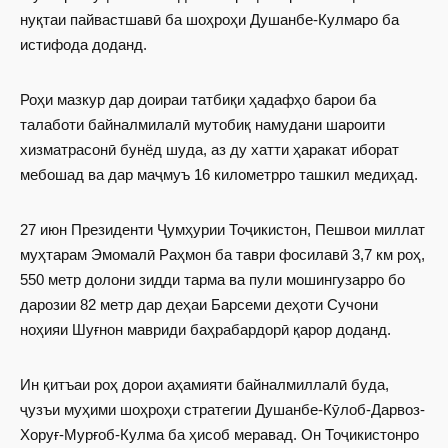
нуқтаи пайвастшавӣ ба шоҳроҳи Душанбе-Кулмаро ба
истифода доданд.
Роҳи мазкур дар доираи татбиқи ҳадафҳо барои ба
талаботи байналмилалӣ мутобиқ намудани шароити
хизматрасонӣ бунёд шуда, аз ду хатти ҳаракат иборат
мебошад ва дар маҷмуъ 16 километрро ташкил медиҳад.
27 июн Президенти Ҷумҳурии Тоҷикистон, Пешвои миллат
муҳтарам Эмомалӣ Раҳмон ба таври фосилавӣ 3,7 км роҳ,
550 метр долони зидди тарма ва пули мошингузарро бо
дарозии 82 метр дар деҳаи Барсеми деҳоти Сучони
ноҳияи Шуғнон мавриди баҳрабардорӣ қарор доданд.
Ин қитъаи роҳ дорои аҳамияти байналмиллалӣ буда,
ҷузъи муҳими шоҳроҳи стратегии Душанбе-Кӯлоб-Дарвоз-
Хоруғ-Мурғоб-Кулма ба ҳисоб меравад. Он Тоҷикистонро