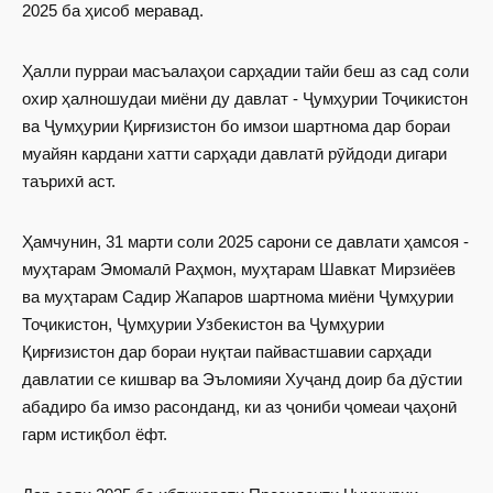
2025 ба ҳисоб меравад.
Ҳалли пурраи масъалаҳои сарҳадии тайи беш аз сад соли
охир ҳалношудаи миёни ду давлат - Ҷумҳурии Тоҷикистон
ва Ҷумҳурии Қирғизистон бо имзои шартнома дар бораи
муайян кардани хатти сарҳади давлатӣ рӯйдоди дигари
таърихӣ аст.
Ҳамчунин, 31 марти соли 2025 сарони се давлати ҳамсоя -
муҳтарам Эмомалӣ Раҳмон, муҳтарам Шавкат Мирзиёев
ва муҳтарам Садир Жапаров шартнома миёни Ҷумҳурии
Тоҷикистон, Ҷумҳурии Узбекистон ва Ҷумҳурии
Қирғизистон дар бораи нуқтаи пайвастшавии сарҳади
давлатии се кишвар ва Эъломияи Хуҷанд доир ба дӯстии
абадиро ба имзо расонданд, ки аз ҷониби ҷомеаи ҷаҳонӣ
гарм истиқбол ёфт.