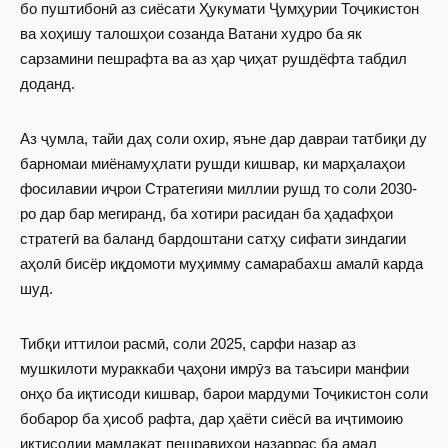
бо пуштибонӣ аз сиёсати Ҳукумати Ҷумҳурии Тоҷикистон
ва хоҳишу талошҳои созанда Ватани худро ба як
сарзамини пешрафта ва аз ҳар ҷиҳат рушдёфта табдил
доданд.
Аз ҷумла, тайи даҳ соли охир, яъне дар давраи татбиқи ду
барномаи миёнамуҳлати рушди кишвар, ки марҳалаҳои
фосилавии иҷрои Стратегияи миллии рушд то соли 2030-
ро дар бар мегиранд, ба хотири расидан ба ҳадафҳои
стратегӣ ва баланд бардоштани сатҳу сифати зиндагии
аҳолӣ бисёр иқдомоти муҳимму самарабахш амалӣ карда
шуд.
Тибқи иттилои расмӣ, соли 2025, сарфи назар аз
мушкилоти мураккаби ҷаҳони имрӯз ва таъсири манфии
онҳо ба иқтисоди кишвар, барои мардуми Тоҷикистон соли
бобарор ба ҳисоб рафта, дар ҳаёти сиёсӣ ва иҷтимоию
иқтисодии мамлакат пешравиҳои назаррас ба амал