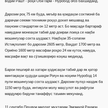
водии Рашт - роҳи Оби гарм - Нуробод оғоз бахшиданд.
Дарозии роҳ 75 км буда, меъёр ва қоидаҳои сохтмонӣ ба
дараҷаи сеюми техникии роҳҳо дохил мешавад ва
паҳноии стандартии он 12 метр аст. Бо мақсади бартараф
намудани монеаҳои табиӣ дар доираи лоиҳа се нақби
мошингузар сохта шудааст. Нақбҳои 35-солагии
Истиқлолият бо дарозии 2605 метр, Ваҳдат 1700 метр ва
Ориёно 1600 метр масофаи роҳро 24 км кутоҳ намуда,
масрафи вақт ва сӯзишвориро коҳиш медиҳад.
Барои пешгирӣ аз хатари ҳодисаҳои табиӣ дар як қатор
минтақаҳои ҳудуди шаҳри Роғун ва ноҳияи Нуробод 14
пули мошингузар сохта шудааст. Дарозии пулҳо наздик ба
1150 метр буда, интиқоли молу маҳсулот ва рафтуои
мардумро бидуни танаффус таъмин мекунанд.
11 сентябр Пешвои миллат муҳтарам Эмомалӣ Раҳмон