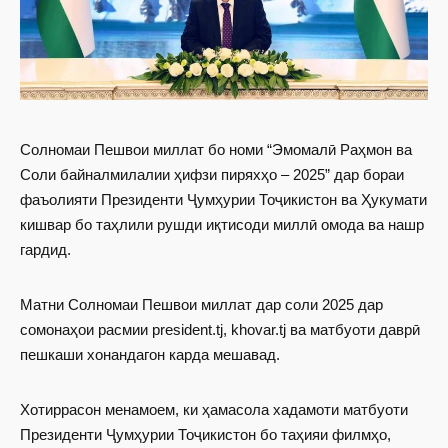
Солномаи Пешвои миллат бо номи “Эмомалӣ Раҳмон ва
Соли байналмилалии ҳифзи пиряхҳо – 2025” дар бораи
фаъолияти Президенти Ҷумҳурии Тоҷикистон ва Ҳукумати
кишвар бо таҳлили рушди иқтисоди миллӣ омода ва нашр
гардид.
Матни Солномаи Пешвои миллат дар соли 2025 дар
сомонаҳои расмии president.tj, khovar.tj ва матбуоти даврӣ
пешкаши хонандагон карда мешавад.
Хотиррасон менамоем, ки ҳамасола хадамоти матбуоти
Президенти Ҷумҳурии Тоҷикистон бо таҳияи филмҳо,