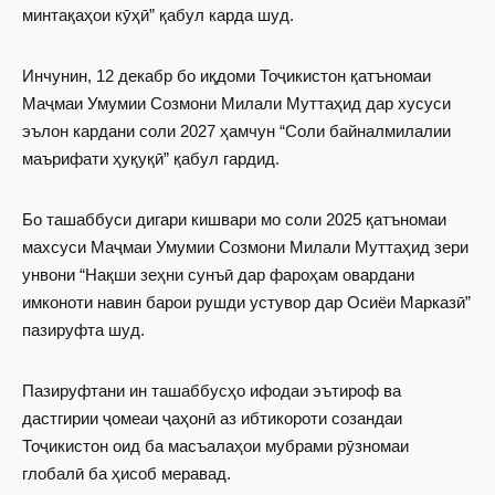
минтақаҳои кӯҳӣ” қабул карда шуд.
Инчунин, 12 декабр бо иқдоми Тоҷикистон қатъномаи
Маҷмаи Умумии Созмони Милали Муттаҳид дар хусуси
эълон кардани соли 2027 ҳамчун “Соли байналмилалии
маърифати ҳуқуқӣ” қабул гардид.
Бо ташаббуси дигари кишвари мо соли 2025 қатъномаи
махсуси Маҷмаи Умумии Созмони Милали Муттаҳид зери
унвони “Нақши зеҳни сунъӣ дар фароҳам овардани
имконоти навин барои рушди устувор дар Осиёи Марказӣ”
пазируфта шуд.
Пазируфтани ин ташаббусҳо ифодаи эътироф ва
дастгирии ҷомеаи ҷаҳонӣ аз ибтикороти созандаи
Тоҷикистон оид ба масъалаҳои мубрами рӯзномаи
глобалӣ ба ҳисоб меравад.