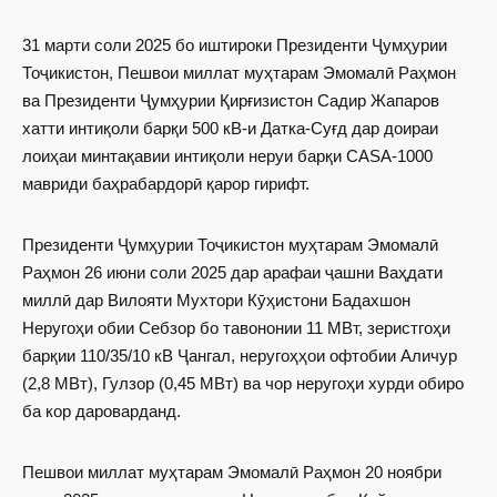
31 марти соли 2025 бо иштироки Президенти Ҷумҳурии
Тоҷикистон, Пешвои миллат муҳтарам Эмомалӣ Раҳмон
ва Президенти Ҷумҳурии Қирғизистон Садир Жапаров
хатти интиқоли барқи 500 кВ-и Датка-Суғд дар доираи
лоиҳаи минтақавии интиқоли неруи барқи CASA-1000
мавриди баҳрабардорӣ қарор гирифт.
Президенти Ҷумҳурии Тоҷикистон муҳтарам Эмомалӣ
Раҳмон 26 июни соли 2025 дар арафаи ҷашни Ваҳдати
миллӣ дар Вилояти Мухтори Кӯҳистони Бадахшон
Неругоҳи обии Себзор бо тавононии 11 МВт, зеристгоҳи
барқии 110/35/10 кВ Ҷангал, неругоҳҳои офтобии Аличур
(2,8 МВт), Гулзор (0,45 МВт) ва чор неругоҳи хурди обиро
ба кор дароварданд.
Пешвои миллат муҳтарам Эмомалӣ Раҳмон 20 ноябри