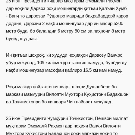
25 июн Президенти кишвар муҳтарам Эмомалӣ Раҳмон
дар ноҳияи Дарвоз роҳи мошингарди қитъаи Қалъаи Хумб
- Ванҷ то дарвозаи Рӯшонро мавриди баҳрабардорӣ қарор
доданд. Дарозии 2 нақби мошингузар дар ин масир 5200
метр буда, бо баландии 6 метру 90 см ва паҳноии 8 метр
бунёд шудааст.
Ин қитъаи шоҳроҳ, ки ҳудуди ноҳияҳои Дарвозу Ванҷро
убур мекунад, 109 километрро ташкил намуда, бунёди ду
нақби мошингузар масофаи қаблиро 16,5 км кам намуд.
Роҳи мазкур пойтахти кишвар - шаҳри Душанберо бо
маркази маъмурии Вилояти Мухтори Кӯҳистони Бадахшон
ва Тоҷикистонро бо кишвари Чин пайваст мекунад.
25 июн Президенти Ҷумҳурии Тоҷикистон, Пешвои миллат
муҳтарам Эмомалӣ Раҳмон дар ноҳияи Ванҷи Вилояти
Мухтори Кӯҳистони Бадахшон роҳи маркази ноҳия то