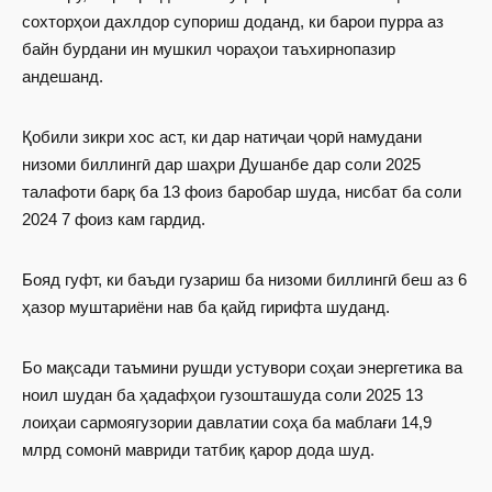
сохторҳои дахлдор супориш доданд, ки барои пурра аз
байн бурдани ин мушкил чораҳои таъхирнопазир
андешанд.
Қобили зикри хос аст, ки дар натиҷаи ҷорӣ намудани
низоми биллингӣ дар шаҳри Душанбе дар соли 2025
талафоти барқ ба 13 фоиз баробар шуда, нисбат ба соли
2024 7 фоиз кам гардид.
Бояд гуфт, ки баъди гузариш ба низоми биллингӣ беш аз 6
ҳазор муштариёни нав ба қайд гирифта шуданд.
Бо мақсади таъмини рушди устувори соҳаи энергетика ва
ноил шудан ба ҳадафҳои гузошташуда соли 2025 13
лоиҳаи сармоягузории давлатии соҳа ба маблағи 14,9
млрд сомонӣ мавриди татбиқ қарор дода шуд.