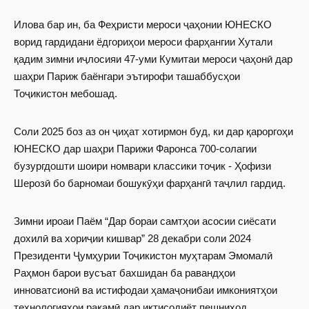
Илова бар ин, ба Феҳристи мероси ҷаҳонии ЮНЕСКО
ворид гардидани ёдгориҳои мероси фарҳангии Хутали
қадим зимни иҷлосияи 47-уми Кумитаи мероси ҷаҳонӣ дар
шаҳри Париж баёнгари эътирофи ташаббусҳои
Тоҷикистон мебошад.
Соли 2025 боз аз он ҷиҳат хотирмон буд, ки дар қароргоҳи
ЮНЕСКО дар шаҳри Парижи Фаронса 700-солагии
бузургдошти шоири номвари классики тоҷик - Ҳофизи
Шерозӣ бо барномаи бошукӯҳи фарҳангӣ таҷлил гардид.
Зимни ироаи Паём “Дар бораи самтҳои асосии сиёсати
дохилӣ ва хориҷии кишвар” 28 декабри соли 2024
Президенти Ҷумҳурии Тоҷикистон муҳтарам Эмомалӣ
Раҳмон барои вусъат бахшидан ба равандҳои
инноватсионӣ ва истифодаи ҳамаҷонибаи имкониятҳои
технологияҳои рақамӣ дар иқтисодиёт пешниҳод