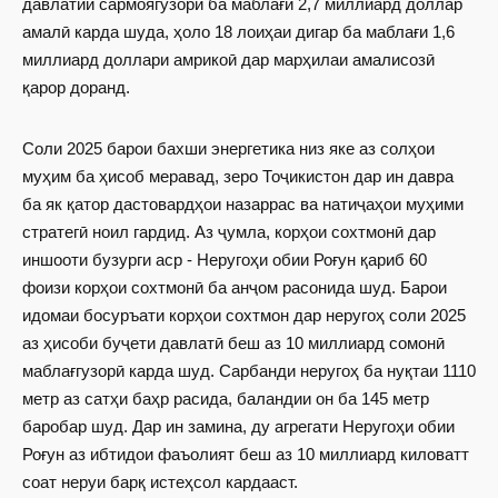
давлатии сармоягузорӣ ба маблағи 2,7 миллиард доллар
амалӣ карда шуда, ҳоло 18 лоиҳаи дигар ба маблағи 1,6
миллиард доллари амрикоӣ дар марҳилаи амалисозӣ
қарор доранд.
Соли 2025 барои бахши энергетика низ яке аз солҳои
муҳим ба ҳисоб меравад, зеро Тоҷикистон дар ин давра
ба як қатор дастовардҳои назаррас ва натиҷаҳои муҳими
стратегӣ ноил гардид. Аз ҷумла, корҳои сохтмонӣ дар
иншооти бузурги аср - Неругоҳи обии Роғун қариб 60
фоизи корҳои сохтмонӣ ба анҷом расонида шуд. Барои
идомаи босуръати корҳои сохтмон дар неругоҳ соли 2025
аз ҳисоби буҷети давлатӣ беш аз 10 миллиард сомонӣ
маблағгузорӣ карда шуд. Сарбанди неругоҳ ба нуқтаи 1110
метр аз сатҳи баҳр расида, баландии он ба 145 метр
баробар шуд. Дар ин замина, ду агрегати Неругоҳи обии
Роғун аз ибтидои фаъолият беш аз 10 миллиард киловатт
соат неруи барқ истеҳсол кардааст.