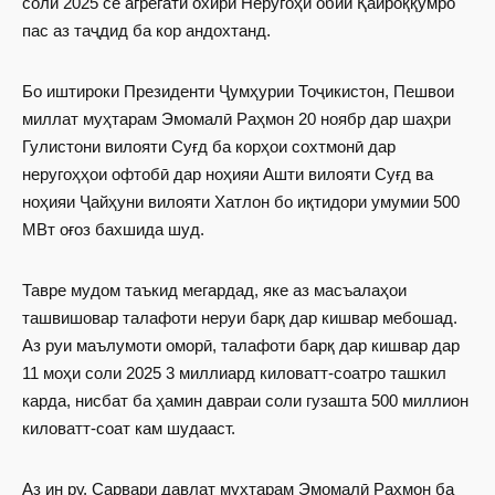
соли 2025 се агрегати охири Неругоҳи обии Қайроққумро
пас аз таҷдид ба кор андохтанд.
Бо иштироки Президенти Ҷумҳурии Тоҷикистон, Пешвои
миллат муҳтарам Эмомалӣ Раҳмон 20 ноябр дар шаҳри
Гулистони вилояти Суғд ба корҳои сохтмонӣ дар
неругоҳҳои офтобӣ дар ноҳияи Ашти вилояти Суғд ва
ноҳияи Ҷайҳуни вилояти Хатлон бо иқтидори умумии 500
МВт оғоз бахшида шуд.
Тавре мудом таъкид мегардад, яке аз масъалаҳои
ташвишовар талафоти неруи барқ дар кишвар мебошад.
Аз руи маълумоти оморӣ, талафоти барқ дар кишвар дар
11 моҳи соли 2025 3 миллиард киловатт-соатро ташкил
карда, нисбат ба ҳамин давраи соли гузашта 500 миллион
киловатт-соат кам шудааст.
Аз ин ру, Сарвари давлат муҳтарам Эмомалӣ Раҳмон ба