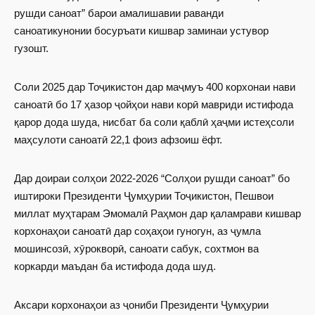
рушди саноат” барои амалишавии раванди
саноатикунонии босуръати кишвар заминаи устувор
гузошт.
Соли 2025 дар Тоҷикистон дар маҷмуъ 400 корхонаи нави
саноатӣ бо 17 ҳазор ҷойҳои нави корӣ мавриди истифода
қарор дода шуда, нисбат ба соли қаблӣ ҳаҷми истеҳсоли
маҳсулоти саноатӣ 22,1 фоиз афзоиш ёфт.
Дар доираи солҳои 2022-2026 “Солҳои рушди саноат” бо
иштироки Президенти Ҷумҳурии Тоҷикистон, Пешвои
миллат муҳтарам Эмомалӣ Раҳмон дар қаламрави кишвар
корхонаҳои саноатӣ дар соҳаҳои гуногун, аз ҷумла
мошинсозӣ, хӯрокворӣ, саноати сабук, сохтмон ва
коркарди маъдан ба истифода дода шуд.
Аксари корхонаҳои аз ҷониби Президенти Ҷумҳурии