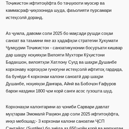
Тоҷикистон ифтитоҳёфта бо таҷҳизоти муосир ва
каммасраф ҷиҳозонида шуда, фаъолияти пурсамари
истеҳсолӣ доранд.
Аз ҷумла, давоми соли 2025 бо мақсади рушди соҳаи
саноат ва таъмини яке аз ҳадафҳои стратегии Ҳукумати
Ҷумҳурии Тоҷикистон - саноатикунонии босуръати кишвар
дар шаҳру ноҳияҳои Вилояти Мухтори Кӯҳистони
Бадахшон, вилоятҳои Хатлону Суғд ва шаҳри Душанбе
корхонаву коргоҳҳои гуногуни истеҳсолӣ ифтитоҳ гардида,
ба бунёди 4 корхонаи калони саноатӣ дар шаҳри
Душанбе, ноҳияҳои Данғара, Айнӣ ва Бобоҷон Ғафуров
барои наздики 1800 ҷои корӣ санги асос гузошта шуд.
Корхонаҳои калонтарини аз ҷониби Сарвари давлат
муҳтарам Эмомалӣ Раҳмон дар соли 2025 ифтитоҳёфта,
инҳо мебошад:- 3 корхонаи калони саноатии ҶСП
Сантайлс (Suntiles) бо зиёда аз 650 ҷойи корӣ ва марҳилаи