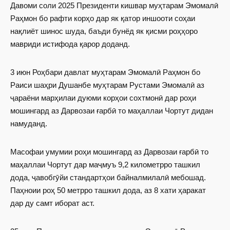
Давоми соли 2025 Президенти кишвар муҳтарам Эмомалӣ
Раҳмон бо рафти корҳо дар як қатор иншооти соҳаи
нақлиёт шинос шуда, баъди бунёд як қисми роҳҳоро
мавриди истифода қарор доданд.
3 июн Роҳбари давлат муҳтарам Эмомалӣ Раҳмон бо
Раиси шаҳри Душанбе муҳтарам Рустами Эмомалӣ аз
ҷараёни марҳилаи дуюми корҳои сохтмонӣ дар роҳи
мошингард аз Дарвозаи ғарбӣ то маҳаллаи Чортут дидан
намуданд.
Масофаи умумии роҳи мошингард аз Дарвозаи ғарбӣ то
маҳаллаи Чортут дар маҷмуъ 9,2 километрро ташкил
дода, ҷавобгӯйи стандартҳои байналмилалӣ мебошад.
Паҳноии роҳ 50 метрро ташкил дода, аз 8 хати ҳаракат
дар ду самт иборат аст.