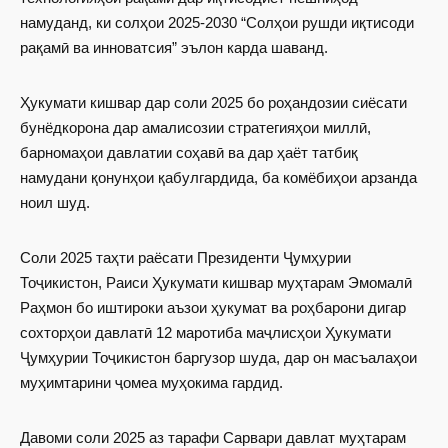
намуданд, ки солҳои 2025-2030 “Солҳои рушди иқтисоди
рақамӣ ва инноватсия” эълон карда шаванд.
Ҳукумати кишвар дар соли 2025 бо роҳандозии сиёсати
бунёдкорона дар амалисозии стратегияҳои миллӣ,
барномаҳои давлатии соҳавӣ ва дар ҳаёт татбиқ
намудани қонунҳои қабулгардида, ба комёбиҳои арзанда
ноил шуд.
Соли 2025 таҳти раёсати Президенти Ҷумҳурии
Тоҷикистон, Раиси Ҳукумати кишвар муҳтарам Эмомалӣ
Раҳмон бо иштироки аъзои ҳукумат ва роҳбарони дигар
сохторҳои давлатӣ 12 маротиба маҷлисҳои Ҳукумати
Ҷумҳурии Тоҷикистон баргузор шуда, дар он масъалаҳои
муҳимтарини ҷомеа муҳокима гардид.
Давоми соли 2025 аз тарафи Сарвари давлат муҳтарам