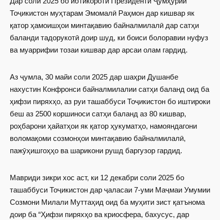
Дар соли 2025 бо ибтикороти Президенти Ҷумҳурии
Тоҷикистон муҳтарам Эмомалӣ Раҳмон дар кишвар як
қатор ҳамоишҳои минтақавию байналмилалӣ дар сатҳи
баланди тадорукотӣ доир шуд, ки боиси болоравии нуфуз
ва муаррифии тозаи кишвар дар арсаи олам гардид.
Аз ҷумла, 30 майи соли 2025 дар шаҳри Душанбе
нахустин Конфронси байналмилалии сатҳи баланд оид ба
ҳифзи пиряхҳо, аз руи ташаббуси Тоҷикистон бо иштироки
беш аз 2500 коршиноси сатҳи баланд аз 80 кишвар,
роҳбарони ҳайатҳои як қатор ҳукуматҳо, намояндагони
воломақоми созмонҳои минтақавию байналмилалӣ,
пажӯҳишгоҳҳо ва шарикони рушд баргузор гардид.
Мавриди зикри хос аст, ки 12 декабри соли 2025 бо
ташаббуси Тоҷикистон дар ҷаласаи 7-уми Маҷмаи Умумии
Созмони Милали Муттаҳид оид ба муҳити зист қатънома
доир ба “Ҳифзи пиряхҳо ва криосфера, бахусус, дар