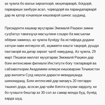
аз ҷумла бо вазъи зироаткорӣ, моҳипарварӣ, боғдорӣ,
парвариши занбури асал, чорводорӣ ва парандапарварӣ
дар як қатор хоҷагиҳои кишоварзӣ шинос шуданд.
Президенти кишвар муҳтарам Эмомалӣ Раҳмон зимни
суҳбатҳо таваҷҷуҳи масъулини соҳаро ба масъалаи
обёрии заминҳо, аз ҷумла бунёду ба истифода додани
хатҳои нави интиқоли об, аҳамияти кишти такрорӣ, рушди
пахтакорӣ ва дигар зироат ҷалб намуданд. Аз ҷумла, 29
март Пешвои миллат муҳатарам Эмомалӣ Раҳмон дар
боғи интенсивии филиали Институти боғу токпарварӣ ва
сабзавоткории Академияи илмҳои кишоварзии Тоҷикистон
дар вилояти Суғд ниҳоли дарахти мевадиҳанда
шинониданд. Боғи интенсивӣ дар маҷмуъ 20 гектарро
ташкил дода, асосан дар ҷойи боғоти куҳнаи зардолу, ки
бо гузашти бештар аз 30 сол аз самар монда буд, бунёд
карда шуд.