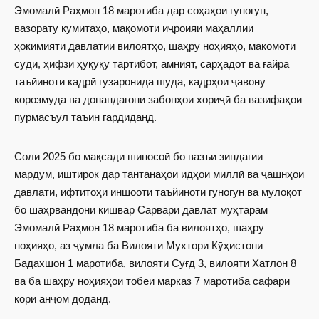
Эмомалӣ Раҳмон 18 маротиба дар соҳаҳои гуногун,
вазорату кумитаҳо, мақомоти иҷроияи маҳаллии
ҳокимияти давлатии вилоятҳо, шаҳру ноҳияҳо, макомоти
судӣ, ҳифзи ҳуқуқу тартибот, амният, сарҳадот ва ғайра
таъйиноти кадрӣ гузаронида шуда, кадрҳои ҷавону
корозмуда ва донандагони забонҳои хориҷӣ ба вазифаҳои
пурмасъул таъин гардиданд.
Соли 2025 бо мақсади шиносоӣ бо вазъи зиндагии
мардум, иштирок дар тантанаҳои идҳои миллӣ ва ҷашнҳои
давлатӣ, ифтитоҳи иншооти таъйиноти гуногун ва мулоқот
бо шаҳрвандони кишвар Сарвари давлат муҳтарам
Эмомалӣ Раҳмон 18 маротиба ба вилоятҳо, шаҳру
ноҳияҳо, аз ҷумла ба Вилояти Мухтори Кӯҳистони
Бадахшон 1 маротиба, вилояти Суғд 3, вилояти Хатлон 8
ва ба шаҳру ноҳияҳои тобеи марказ 7 маротиба сафари
корӣ анҷом доданд.