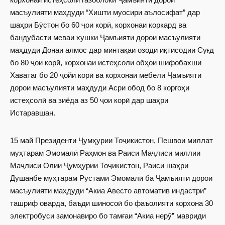
масъулияти маҳдуди “Хишти муосири аълосифат” дар
шаҳри Бӯстон бо 60 ҷои корӣ, корхонаи коркард ва
бандубасти меваи хушки Ҷамъияти дорои масъулияти
маҳдуди Донаи алмос дар минтақаи озоди иқтисодии Суғд
бо 80 ҷои корӣ, корхонаи истеҳсоли обҳои шифобахши
Хаватаг бо 20 ҷойи корӣ ва корхонаи мебели Ҷамъияти
дорои масъулияти маҳдуди Асри обод бо 8 коргоҳи
истеҳсолӣ ва зиёда аз 50 ҷои корӣ дар шаҳри
Истаравшан.
15 май Президенти Ҷумҳурии Тоҷикистон, Пешвои миллат
муҳтарам Эмомалӣ Раҳмон ва Раиси Маҷлиси миллии
Маҷлиси Олии Ҷумҳурии Тоҷикистон, Раиси шаҳри
Душанбе муҳтарам Рустами Эмомалӣ ба Ҷамъияти дорои
масъулияти маҳдуди “Акиа Авесто автоматив индастри”
ташриф оварда, баъди шиносоӣ бо фаъолияти корхона 30
электробуси замонавиро бо тамғаи “Акиа нерӯ” мавриди