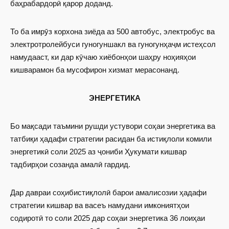
баҳрабардорӣ қарор доданд.
То ба имрӯз корхона зиёда аз 500 автобус, электробус ва
электротролейбуси гуногуншакл ва гуногунҳаҷм истеҳсол
намудааст, ки дар кӯчаю хиёбонҳои шаҳру ноҳияҳои
кишварамон ба мусофирон хизмат мерасонанд.
ЭНЕРГЕТИКА
Бо мақсади таъмини рушди устувори соҳаи энергетика ва
татбиқи ҳадафи стратегии расидан ба истиқлоли комили
энергетикӣ соли 2025 аз ҷониби Ҳукумати кишвар
тадбирҳои созанда амалӣ гардид.
Дар давраи соҳибистиқлолӣ барои амалисозии ҳадафи
стратегии кишвар ва васеъ намудани имкониятҳои
содиротӣ то соли 2025 дар соҳаи энергетика 36 лоиҳаи