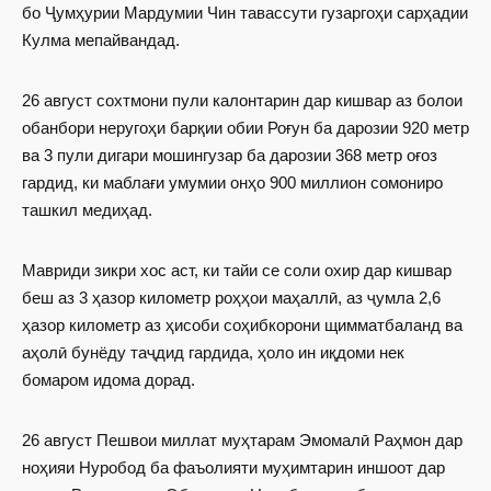
бо Ҷумҳурии Мардумии Чин тавассути гузаргоҳи сарҳадии
Кулма мепайвандад.
26 август сохтмони пули калонтарин дар кишвар аз болои
обанбори неругоҳи барқии обии Роғун ба дарозии 920 метр
ва 3 пули дигари мошингузар ба дарозии 368 метр оғоз
гардид, ки маблағи умумии онҳо 900 миллион сомониро
ташкил медиҳад.
Мавриди зикри хос аст, ки тайи се соли охир дар кишвар
беш аз 3 ҳазор километр роҳҳои маҳаллӣ, аз ҷумла 2,6
ҳазор километр аз ҳисоби соҳибкорони щимматбаланд ва
аҳолӣ бунёду таҷдид гардида, ҳоло ин иқдоми нек
бомаром идома дорад.
26 август Пешвои миллат муҳтарам Эмомалӣ Раҳмон дар
ноҳияи Нуробод ба фаъолияти муҳимтарин иншоот дар