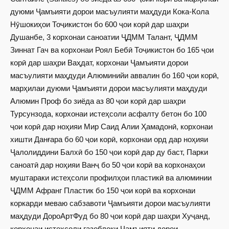
дуюми Ҷамъияти дорои масъулияти маҳдуди Кока-Кола
Нӯшокиҳои Тоҷикистон бо 600 ҷои корӣ дар шаҳри
Душанбе, 3 корхонаи саноатии ҶДММ Талант, ҶДММ
Зиннат Гач ва корхонаи Роял Бебӣ Тоҷикистон бо 165 ҷои
корӣ дар шаҳри Ваҳдат, корхонаи Ҷамъияти дорои
масъулияти маҳдуди Алюминийи аввалин бо 160 ҷои корӣ,
марҳилаи дуюми Ҷамъияти дорои масъулияти маҳдуди
Алюмин Проф бо зиёда аз 80 ҷои корӣ дар шаҳри
Турсунзода, корхонаи истеҳсоли асфалту бетон бо 100
ҷои корӣ дар ноҳияи Мир Саид Алии Ҳамадонӣ, корхонаи
хишти Данғара бо 60 ҷои корӣ, корхонаи орд дар ноҳияи
Ҷалолиддини Балхӣ бо 150 ҷои корӣ дар ду баст, Парки
саноатӣ дар ноҳияи Ванҷ бо 50 ҷои корӣ ва корхонаҳои
муштараки истеҳсоли профилҳои пластикӣ ва алюминии
ҶДММ Афранг Пластик бо 150 ҷои корӣ ва корхонаи
коркарди меваю сабзавоти Ҷамъияти дорои масъулияти
маҳдуди ДороАртФуд бо 80 ҷои корӣ дар шаҳри Хуҷанд,
корхонаи истеҳсоли газоблоки Ҷамъияти дорои