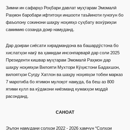
Зимни ин сафарҳо Роҳбари давлат муҳтарам Эмомалӣ
Раҳмон баробари ифтитоҳи иншооти таъйиноти гуногун бо
фаъолону сокинони шаҳру ноҳияҳо суҳбату вохӯриҳои
самимию созанда доир намуданд.
Дар доираи сиёсати хирадмандона ва башардӯстона бо
хислатҳои накӯ ва ҳамидаи инсонпарварӣ дар соли 2025
Президенти кишвар муҳтарам Эмомалӣ Раҳмон дар
шаҳру ноҳияҳои Вилояти Мухтори Кӯҳистони Бадахшон,
вилоятҳои Суғду Хатлон ва шаҳру ноҳияҳои тобеи марказ
7 маротиба бо ятимон мулоқот намуда, ба беш аз 800
ятими кулл ва кӯдакони ниёзманд кумакҳои моддӣ
расонданд.
САНОАТ
Эълон намудани солҳои 2022 - 2026 ҳамчун “Солҳои