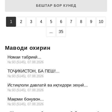
БЕШТАР БОР КУНЕД
1
2
3
4
5
6
7
8
9
10
...
35
Маводи охирин
Номаи табрикӣ...
№:93 (5145), 07.08.2026
ТОҶИКИСТОН, БА ПЕШ!...
№:93 (5145), 07.08.2026
Истиқлоли давлатӣ ва иқтидори зеҳнӣ...
№:93 (5145), 07.08.2026
Мақоми бонувон...
№:93 (5145), 07.08.2026