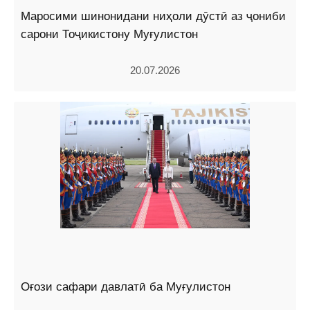
Маросими шинонидани ниҳоли дӯстӣ аз ҷониби
сарони Тоҷикистону Муғулистон
20.07.2026
Оғози сафари давлатӣ ба Муғулистон