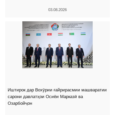
03.08.2026
Иштирок дар Вохӯрии ғайрирасмии машваратии
сарони давлатҳои Осиёи Марказӣ ва
Озарбойҷон