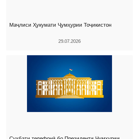
Маҷлиси Ҳукумати Ҷумҳурии Тоҷикистон
29.07.2026
Суҳбати телефонӣ бо Президенти Ҷумҳурии