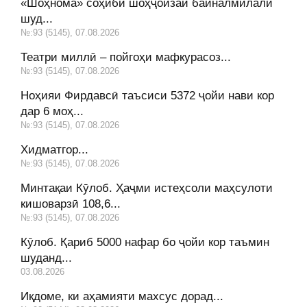
«Шоҳнома» соҳиби шоҳҷоизаи байналмилалӣ
шуд...
№:93 (5145), 07.08.2026
Театри миллӣ – пойгоҳи мафкурасоз...
№:93 (5145), 07.08.2026
Ноҳияи Фирдавсӣ таъсиси 5372 ҷойи нави кор
дар 6 моҳ...
№:93 (5145), 07.08.2026
Хидматгор...
№:93 (5145), 07.08.2026
Минтақаи Кӯлоб. Ҳаҷми истеҳсоли маҳсулоти
кишоварзӣ 108,6...
№:93 (5145), 07.08.2026
Кӯлоб. Қариб 5000 нафар бо ҷойи кор таъмин
шуданд...
03.08.2026
Иқдоме, ки аҳамияти махсус дорад...