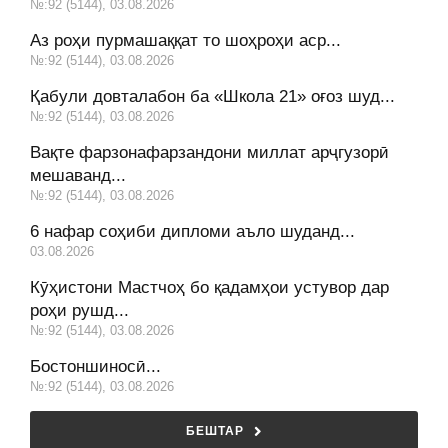
№:92 (5144), 03.08.2026
Аз роҳи пурмашаққат то шоҳроҳи аср...
№:92 (5144), 03.08.2026
Қабули довталабон ба «Школа 21» оғоз шуд...
№:92 (5144), 03.08.2026
Вақте фарзонафарзандони миллат арҷгузорӣ
мешаванд...
№:92 (5144), 03.08.2026
6 нафар соҳиби дипломи аъло шуданд...
03.08.2026
Кӯҳистони Мастчоҳ бо қадамҳои устувор дар
роҳи рушд...
№:92 (5144), 03.08.2026
Бостоншиносӣ...
№:92 (5144), 03.08.2026
БЕШТАР