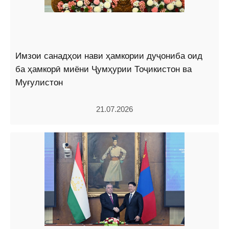
Имзои санадҳои нави ҳамкории дуҷониба оид
ба ҳамкорӣ миёни Ҷумҳурии Тоҷикистон ва
Муғулистон
21.07.2026