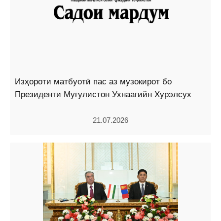
Изҳороти матбуотӣ пас аз музокирот бо
Президенти Муғулистон Ухнаагийн Хурэлсух
21.07.2026