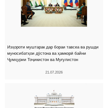
Изҳороти муштарак дар бораи тавсеа ва рушди
муносибатҳои дӯстона ва ҳамкорӣ байни
Ҷумҳурии Тоҷикистон ва Муғулистон
21.07.2026