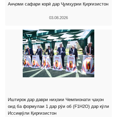
Анҷоми сафари корӣ дар Ҷумҳурии Қирғизистон
03.08.2026
Иштирок дар даври ниҳоии Чемпионати ҷаҳон
оид ба формулаи 1 дар рӯи об (F1H2O) дар кӯли
Иссиқкӯли Қирғизистон