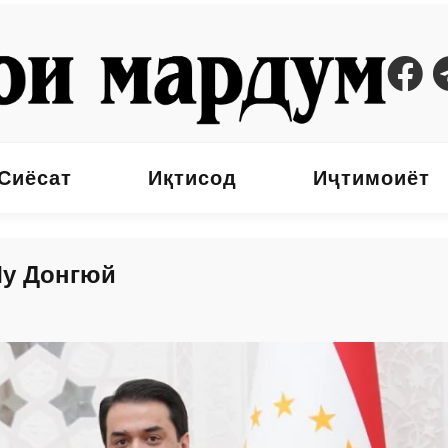
Сиёсат
Иқтисод
Иҷтимоиёт
Чу Донгюй