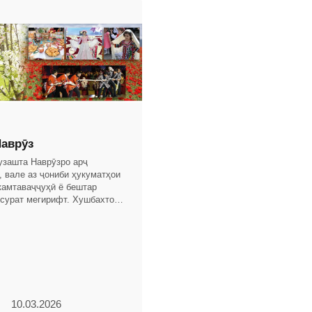
аврӯз
гузашта Наврӯзро арҷ
, вале аз ҷониби ҳукуматҳои
камтаваҷҷуҳӣ ё бештар
 сурат мегирифт. Хушбахтона,
Истиқлоли давлатии Ҷумҳурии
о
10.03.2026