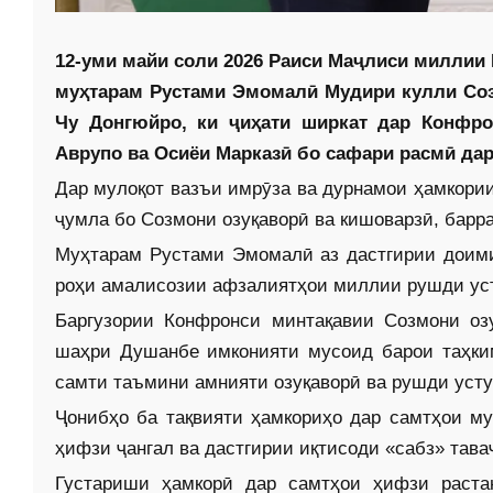
12-уми майи соли 2026 Раиси Маҷлиси миллии
муҳтарам Рустами Эмомалӣ Мудири кулли Соз
Чу Донгюйро, ки ҷиҳати ширкат дар ­Конф­р
Аврупо ва Осиёи Марказӣ бо сафари расмӣ дар
Дар мулоқот вазъи имрӯза ва дурнамои ҳамкории
ҷумла бо Созмони озуқаворӣ ва кишоварзӣ, барра
Муҳтарам Рустами Эмомалӣ аз дастгирии доими
роҳи амалисозии афзалиятҳои миллии рушди уст
Баргузории Конфронси минтақавии Созмони оз
шаҳри Душанбе имконияти мусоид барои таҳки
самти таъмини амнияти озуқаворӣ ва рушди уст
Ҷонибҳо ба тақвияти ҳамкориҳо дар самтҳои му
ҳифзи ҷангал ва дастгирии иқтисоди «сабз» тава
Густариши ҳамкорӣ дар самтҳои ҳифзи растан