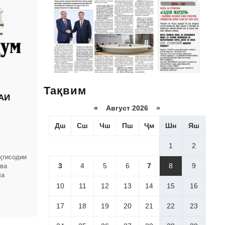
Тақвим
АИ
«
Август 2026 »
Дш
Сш
Чш
Пш
Ҷм
Шн
Яш
1
2
қтисодии
3
4
5
6
7
8
9
 ва
ла
10
11
12
13
14
15
16
омҳои
17
18
19
20
21
22
23