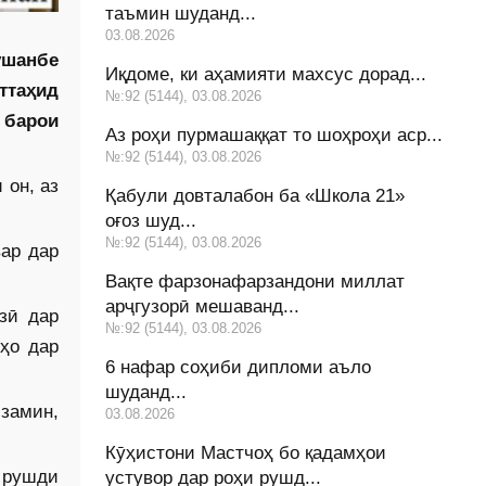
таъмин шуданд...
03.08.2026
ушанбе
Иқдоме, ки аҳамияти махсус дорад...
ттаҳид
№:92 (5144), 03.08.2026
 барои
Аз роҳи пурмашаққат то шоҳроҳи аср...
№:92 (5144), 03.08.2026
 он, аз
Қабули довталабон ба «Школа 21»
оғоз шуд...
№:92 (5144), 03.08.2026
ар дар
Вақте фарзонафарзандони миллат
арҷгузорӣ мешаванд...
зӣ дар
№:92 (5144), 03.08.2026
ҳо дар
6 нафар соҳиби дипломи аъло
шуданд...
замин,
03.08.2026
Кӯҳистони Мастчоҳ бо қадамҳои
 рушди
устувор дар роҳи рушд...