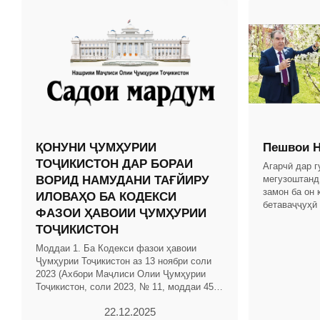
ҚОНУНИ ҶУМҲУРИИ
Пешвои Н
ТОҶИКИСТОН ДАР БОРАИ
Агарчӣ дар 
ВОРИД НАМУДАНИ ТАҒЙИРУ
мегузоштанд
замон ба он 
ИЛОВАҲО БА КОДЕКСИ
бетаваҷҷуҳӣ
ФАЗОИ ҲАВОИИ ҶУМҲУРИИ
дар замони 
ТОҶИКИСТОН
Тоҷикистон б
Моддаи 1. Ба Кодекси фазои ҳавоии
Ҷумҳурии Тоҷикистон аз 13 ноябри соли
2023 (Ахбори Маҷлиси Олии Ҷумҳурии
Тоҷикистон, соли 2023, № 11, моддаи 456)
тағйиру иловаҳои зерин ворид карда
22.12.2025
шаванд: 1.