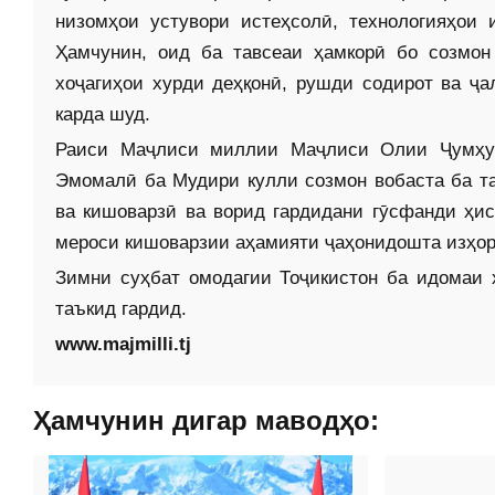
низомҳои устувори истеҳсолӣ, технологияҳои 
Ҳамчунин, оид ба тавсеаи ҳамкорӣ бо созмон
хоҷагиҳои хурди деҳқонӣ, рушди содирот ва ҷа
карда шуд.
Раиси Маҷлиси миллии Маҷлиси Олии Ҷумҳур
Эмомалӣ ба Мудири кулли созмон вобаста ба та
ва кишоварзӣ ва ворид гардидани гӯсфанди ҳи
мероси кишоварзии аҳамияти ҷаҳони­дошта изҳор
Зимни суҳбат омодагии Тоҷикис­тон ба идомаи
таъкид гардид.
www.majmilli.tj
Ҳамчунин дигар маводҳо: