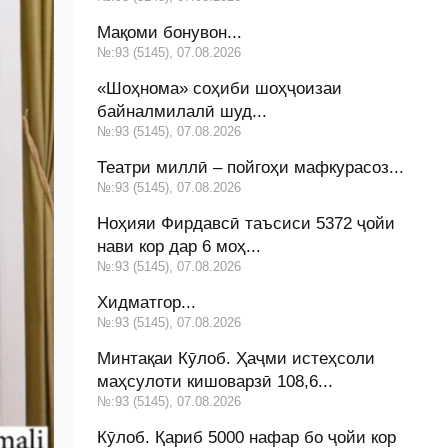
Мақоми бонувон...
№:93 (5145), 07.08.2026
«Шоҳнома» соҳиби шоҳҷоизаи
байналмилалӣ шуд...
№:93 (5145), 07.08.2026
Театри миллӣ – пойгоҳи мафкурасоз...
№:93 (5145), 07.08.2026
Ноҳияи Фирдавсӣ таъсиси 5372 ҷойи
нави кор дар 6 моҳ...
№:93 (5145), 07.08.2026
Хидматгор...
№:93 (5145), 07.08.2026
Минтақаи Кӯлоб. Ҳаҷми истеҳсоли
маҳсулоти кишоварзӣ 108,6...
№:93 (5145), 07.08.2026
Кӯлоб. Қариб 5000 нафар бо ҷойи кор