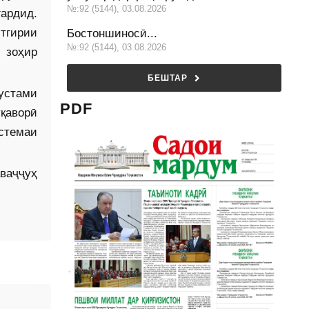
№:92 (5144), 03.08.2026
ардид.
тгирии
Бостоншиносӣ...
№:92 (5144), 03.08.2026
 зоҳир
БЕШТАР
устами
PDF
уқаворӣ
стемаи
ваҷҷуҳ