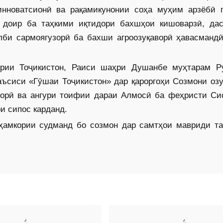
инноватсионӣ ва рақамикунонии соҳа муҳим арзёбӣ г
 доир ба таҳкими иқтидори бахшҳои кишоварзӣ, дас
лби сармоягузорӣ ба бахши агроозуқаворӣ ҳавасмандӣ
ии Тоҷикистон, Раиси шаҳри Душанбе муҳтарам Р
ъсиси «Гӯшаи Тоҷикис­тон» дар қароргоҳи Созмони оз
сорӣ ва ангури тоифии дараи Алмосӣ ба феҳристи Си
и сипос карданд.
 ҳамкории судманд бо созмон дар самтҳои мавриди та