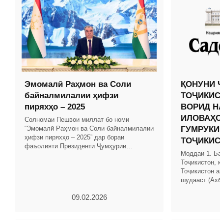
Эмомалӣ Раҳмон ва Соли
ҚОНУНИ 
байналмилалии ҳифзи
ТОҶИКИС
пиряхҳо – 2025
ВОРИД Н
ИЛОВАҲО
Солномаи Пешвои миллат бо номи
“Эмомалӣ Раҳмон ва Соли байналмилалии
ГУМРУКИ
ҳифзи пиряхҳо – 2025” дар бораи
ТОҶИКИ
фаъолияти Президенти Ҷумҳурии
Моддаи 1. Б
Тоҷикистон ва Ҳукумати кишвар бо
Тоҷикистон, 
таҳлили рушди иқтисоди миллӣ омода
Тоҷикистон а
шудааст (Ах
Тоҷикистон, с
09.02.2026
мод.