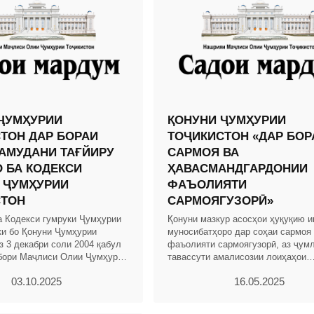
ҶУМҲУРИИ
ҚОНУНИ ҶУМҲУРИИ
ТОН ДАР БОРАИ
ТОҶИКИСТОН «ДАР БОР
АМУДАНИ ТАҒЙИРУ
САРМОЯ ВА
 БА КОДЕКСИ
ҲАВАСМАНДГАРДОНИИ
 ҶУМҲУРИИ
ФАЪОЛИЯТИ
СТОН
САРМОЯГУЗОРӢ»
а Кодекси гумруки Ҷумҳурии
Қонуни мазкур асосҳои ҳуқуқию и
ки бо Қонуни Ҷумҳурии
муносибатҳоро дар соҳаи сармоя
з 3 декабри соли 2004 қабул
фаъолияти сармоягузорӣ, аз ҷум
бори Маҷлиси Олии Ҷумҳурии
тавассути амалисозии лоиҳаҳои
. 2004, № 12, қ. 2, мод.703,
сармоягузорӣ бо истифода аз низ
03.10.2025
16.05.2025
ҳавасмандгардонӣ ва