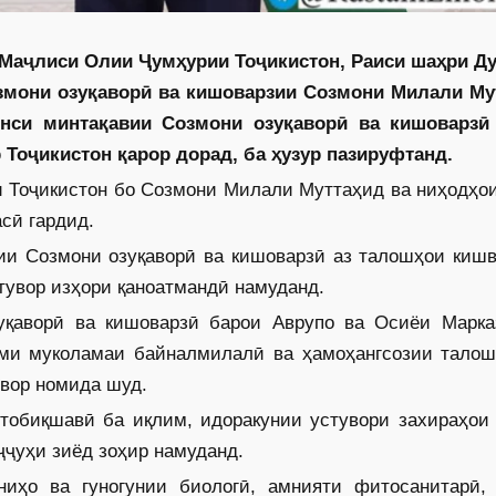
 Маҷлиси Олии Ҷумҳурии Тоҷикистон, Раиси шаҳри Д
мони озуқаворӣ ва кишоварзии Созмони Милали Му
онси минтақавии Созмони озуқаворӣ ва кишоварзӣ
 Тоҷикистон қарор дорад, ба ҳузур пазируфтанд.
 Тоҷикистон бо Созмони Милали Муттаҳид ва ниҳодҳои
сӣ гардид.
и Созмони озуқаворӣ ва кишоварзӣ аз талошҳои кишв
увор изҳори қаноатмандӣ намуданд.
уқаворӣ ва кишоварзӣ барои Аврупо ва Осиёи Марка
ми муколамаи байналмилалӣ ва ҳамоҳангсозии талош
увор номида шуд.
тобиқшавӣ ба иқлим, идоракунии устувори захираҳои 
ҷҷуҳи зиёд зоҳир намуданд.
иҳо ва гуногунии биологӣ, амнияти фитосанитарӣ,