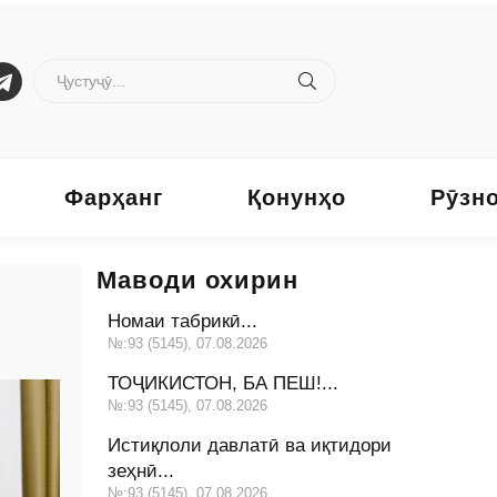
Фарҳанг
Қонунҳо
Рӯзн
Маводи охирин
Номаи табрикӣ...
№:93 (5145), 07.08.2026
ТОҶИКИСТОН, БА ПЕШ!...
№:93 (5145), 07.08.2026
Истиқлоли давлатӣ ва иқтидори
зеҳнӣ...
№:93 (5145), 07.08.2026