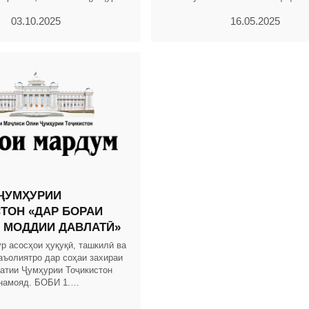
. 2004, № 12, қ. 2, мод.703,
сармоягузорӣ бо истифода аз низ
03.10.2025
16.05.2025
ҳавасмандгардонӣ ва
ҶУМҲУРИИ
ТОН «ДАР БОРАИ
 МОДДИИ ДАВЛАТӢ»
р асосҳои ҳуқуқӣ, ташкилӣ ва
аъолиятро дар соҳаи захираи
атии Ҷумҳурии Тоҷикистон
намояд. БОБИ 1.
ТИ УМУМӢ Моддаи 1.
сосӣ Дар Қонуни