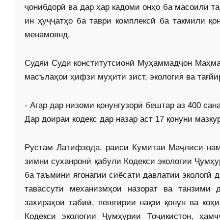
ҷонибдорӣ ва дар ҳар кадоми онҳо ба масоили та
ин ҳуҷҷатҳо ба таври комплексӣ ба такмили қо
менамоянд.
Судяи Суди конститутсионӣ Муҳаммадҷон Маҳмада
масълаҳои ҳифзи муҳити зист, экология ва тағй
- Агар дар низоми қонунгузорӣ бештар аз 400 сан
Дар доираи кодекс дар назар аст 17 қонуни мазку
Рустам Латифзода, раиси Кумитаи Маҷлиси намо
зимни суханронӣ қабули Кодекси экологии Ҷумҳур
ба таъмини ягонагии сиёсати давлатии экологӣ 
тавассути механизмҳои назорат ва танзими д
захираҳои табиӣ, пешгирии нақзи қонун ва ко
Кодекси экологии Ҷумҳурии Тоҷикистон, ҳамч