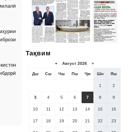
милалӣ
мҳурии
ибрози
Тақвим
«
Август 2026 »
икистон
ибдорӣ
Дш
Сш
Чш
Пш
Ҷм
Шн
Яш
1
2
3
4
5
6
7
8
9
10
11
12
13
14
15
16
17
18
19
20
21
22
23