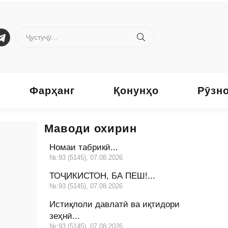
Фарҳанг
Қонунҳо
Рӯзн
Маводи охирин
Номаи табрикӣ...
№:93 (5145), 07.08.2026
ТОҶИКИСТОН, БА ПЕШ!...
№:93 (5145), 07.08.2026
Истиқлоли давлатӣ ва иқтидори
зеҳнӣ...
№:93 (5145), 07.08.2026