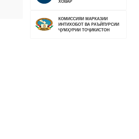
ХОВАР
омҳои
КОМИССИЯИ МАРКАЗИИ
ИНТИХОБОТ ВА РАЪЙПУРСИИ
ҶУМҲУРИИ ТОҶИКИСТОН