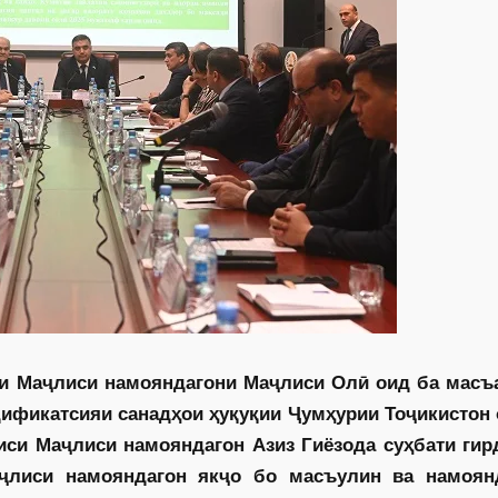
аи Маҷлиси намояндагони Маҷлиси Олӣ оид ба масъ
одификатсияи санадҳои ҳуқуқии Ҷумҳурии Тоҷикистон 
аиси Маҷлиси намояндагон Азиз Гиёзода суҳбати гир
ҷлиси намояндагон якҷо бо масъулин ва намоян