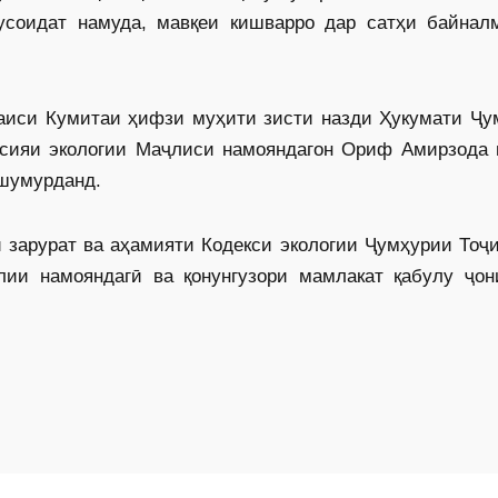
соидат намуда, мавқеи кишварро дар сатҳи байнал
аиси Кумитаи ҳифзи муҳити ­зисти назди Ҳукумати Ҷу
ссияи экологии Маҷлиси намояндагон Ориф Амирзода 
 шумурданд.
 зарурат ва аҳамияти Кодекси экологии Ҷумҳурии Тоҷ
лии намояндагӣ ва қонунгузори мамлакат қабулу ҷон