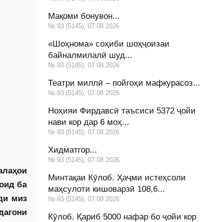
Мақоми бонувон...
№:93 (5145), 07.08.2026
«Шоҳнома» соҳиби шоҳҷоизаи
байналмилалӣ шуд...
№:93 (5145), 07.08.2026
Театри миллӣ – пойгоҳи мафкурасоз...
№:93 (5145), 07.08.2026
Ноҳияи Фирдавсӣ таъсиси 5372 ҷойи
нави кор дар 6 моҳ...
№:93 (5145), 07.08.2026
Хидматгор...
№:93 (5145), 07.08.2026
алаҳои
Минтақаи Кӯлоб. Ҳаҷми истеҳсоли
оид ба
маҳсулоти кишоварзӣ 108,6...
ди миз
№:93 (5145), 07.08.2026
дагони
Кӯлоб. Қариб 5000 нафар бо ҷойи кор