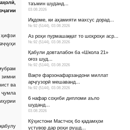
аҳолӣ,
таъмин шуданд...
03.08.2026
оҷагии
Иқдоме, ки аҳамияти махсус дорад...
№:92 (5144), 03.08.2026
 ҳифзи
Аз роҳи пурмашаққат то шоҳроҳи аср...
№:92 (5144), 03.08.2026
ваҷҷуҳи
Қабули довталабон ба «Школа 21»
оғоз шуд...
№:92 (5144), 03.08.2026
 мубрам
Вақте фарзонафарзандони миллат
 зимни
арҷгузорӣ мешаванд...
зист ва
№:92 (5144), 03.08.2026
з ҷумла
6 нафар соҳиби дипломи аъло
мҳурии
шуданд...
03.08.2026
Кӯҳистони Мастчоҳ бо қадамҳои
 қабулу
устувор дар роҳи рушд...