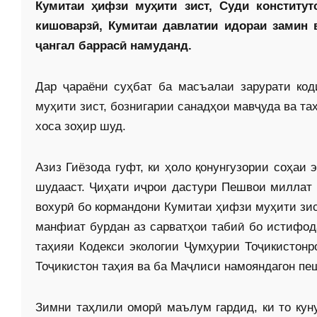
Кумитаи ҳифзи муҳити зист, Суди конститут
кишоварзӣ, Кумитаи давлатии идораи замин 
ҷангал баррасӣ намуданд.
Дар ҷараёни суҳбат ба масъалаи зарурати код
муҳити зист, бознигарии санадҳои мавҷуда ва т
хоса зоҳир шуд.
Азиз Гиёзода гуфт, ки ҳоло қонунгузории соҳаи 
шудааст. Ҷиҳати иҷрои дастури Пешвои миллат
вохурӣ бо кормандони Кумитаи ҳифзи муҳити зис
манфиат бурдан аз сарватҳои табиӣ бо истифода
таҳияи Кодекси экологии Ҷумҳурии Тоҷикистонр
Тоҷикистон таҳия ва ба Маҷлиси намояндагон пе
Зимни таҳлили оморӣ маълум гардид, ки то куну