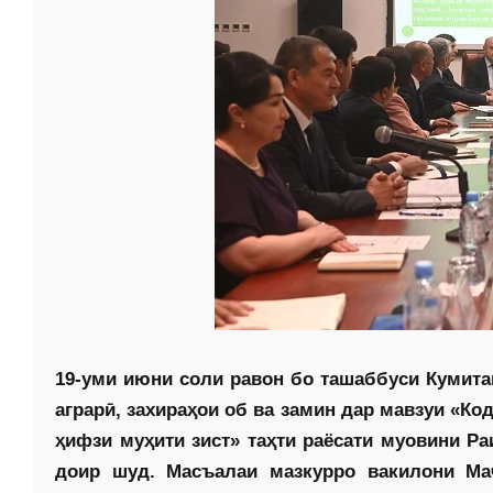
19-уми июни соли равон бо ташаббуси Кумит
аграрӣ, захираҳои об ва замин дар мавзуи «К
ҳифзи муҳити зист» таҳти раёсати муовини Р
доир шуд. Масъалаи мазкурро вакилони Ма