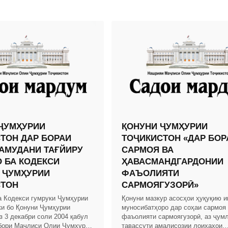
ҶУМҲУРИИ
ҚОНУНИ ҶУМҲУРИИ
ТОН ДАР БОРАИ
ТОҶИКИСТОН «ДАР БОР
АМУДАНИ ТАҒЙИРУ
САРМОЯ ВА
 БА КОДЕКСИ
ҲАВАСМАНДГАРДОНИИ
 ҶУМҲУРИИ
ФАЪОЛИЯТИ
СТОН
САРМОЯГУЗОРӢ»
а Кодекси гумруки Ҷумҳурии
Қонуни мазкур асосҳои ҳуқуқию и
ки бо Қонуни Ҷумҳурии
муносибатҳоро дар соҳаи сармоя
з 3 декабри соли 2004 қабул
фаъолияти сармоягузорӣ, аз ҷум
бори Маҷлиси Олии Ҷумҳурии
тавассути амалисозии лоиҳаҳои