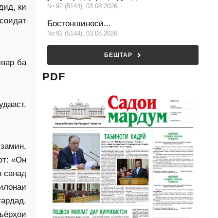
дид, ки
№:92 (5144), 03.08.2026
усоидат
Бостоншиносӣ...
№:92 (5144), 03.08.2026
БЕШТАР
швар ба
PDF
удааст.
замин,
фт: «Он
н санад
илонаи
ардад.
ъёрҳои