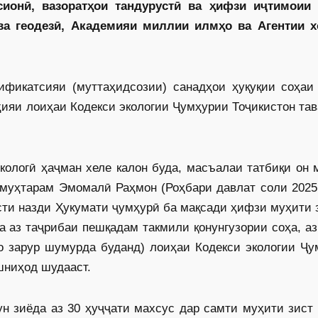
сионӣ, вазоратҳои тандурустӣ ва ҳифзи иҷтимоии 
ва геодезӣ, Академияи миллии илмҳо ва Агентии х
ификатсияи (муттаҳидсозии) санадҳои ҳуқуқии соҳаи
аҳияи лоиҳаи Кодекси экологии Ҷумҳурии Тоҷикистон та
экологӣ ҳаҷман хеле калон буда, ­масъалаи татбиқи он
 муҳтарам Эмомалӣ Раҳмон (Роҳбари давлат соли 2025
­ти назди Ҳукумати ҷумҳурӣ ба мақсади ҳифзи муҳити 
 аз таҷрибаи пешқадам такмили қонунгузории соҳа, а
о зарур шумурда буданд) лоиҳаи Кодекси экологии Ҷу
шниҳод шудааст.
н зиёда аз 30 ҳуҷҷати махсус дар самти муҳити зист