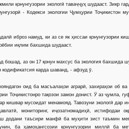
кмили қонунгузории экологӣ таваҷҷуҳ шудааст. Зикр гар
нунгузорӣ - Кодекси экологии Ҷумҳурии Тоҷикистон м
лӣ иброз намуд, ки аз се як ҳиссаи қонунгузории ки
ирёбии иқлим бахшида шудааст.
ад бошад, аз он 17 қонун махсус ба экология бахшида ш
р кодификатсия карда шаванд, - афзуд ӯ.
яндагон оид ба масъалаҳои аграрӣ, захираҳои об ва 
ии Тоҷикистонро тақозои замон донист. Ӯ аз ҷумла, гу
дар кишвар мусоидат менамояд. Тавозуни экологӣ дар и
авлатӣ, мониторинг, иҷозатномадиҳӣ, истифодаи оқ
ҳиш додани таъсири манфӣ ба муҳити зист таъмин мег
унин, ба ҳамоҳангсозии қонунгузории миллӣ ба ме