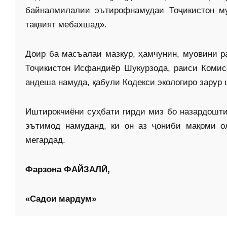
байналмилалии эътирофнамудаи Тоҷикистон му
тақвият мебахшад».
Доир ба масъалаи мазкур, ҳамчунин, муовини р
Тоҷикистон Исфандиёр Шукурзода, раиси Коми
андеша намуда, қабули Кодекси экологиро зарур
Иштирокчиёни суҳбати гирди миз бо назардошти
эътимод намуданд, ки он аз ҷониби мақоми о
мегардад.
Фарзона ФАЙЗАЛӢ,
«Садои мардум»