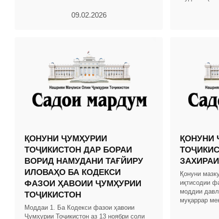
Тоҷикистон, с
09.02.2026
мод.
ҚОНУНИ ҶУМҲУРИИ
ҚОНУНИ 
ТОҶИКИСТОН ДАР БОРАИ
ТОҶИКИС
ВОРИД НАМУДАНИ ТАҒЙИРУ
ЗАХИРАИ
ИЛОВАҲО БА КОДЕКСИ
Қонуни мазку
ФАЗОИ ҲАВОИИ ҶУМҲУРИИ
иқтисодии ф
моддии давл
ТОҶИКИСТОН
муқаррар ме
Моддаи 1. Ба Кодекси фазои ҳавоии
МУҚАРРАРО
Ҷумҳурии Тоҷикистон аз 13 ноябри соли
Мафҳумҳои а