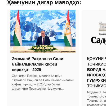
Ҳамчунин дигар маводҳо:
Эмомалӣ Раҳмон ва Соли
ҚОНУНИ 
байналмилалии ҳифзи
ТОҶИКИС
пиряхҳо – 2025
ВОРИД Н
ИЛОВАҲО
Солномаи Пешвои миллат бо номи
“Эмомалӣ Раҳмон ва Соли байналмилалии
ГУМРУКИ
ҳифзи пиряхҳо – 2025” дар бораи
ТОҶИКИ
фаъолияти Президенти Ҷумҳурии
Моддаи 1. Б
Тоҷикистон ва Ҳукумати кишвар бо
Тоҷикистон, 
таҳлили рушди иқтисоди миллӣ омода
Тоҷикистон а
шудааст (Ах