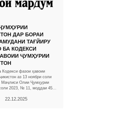
ҶУМҲУРИИ
ТОН ДАР БОРАИ
АМУДАНИ ТАҒЙИРУ
 БА КОДЕКСИ
АВОИИ ҶУМҲУРИИ
СТОН
а Кодекси фазои ҳавоии
ҷикистон аз 13 ноябри соли
и Маҷлиси Олии Ҷумҳурии
соли 2023, № 11, моддаи 456)
аҳои зерин ворид карда
22.12.2025