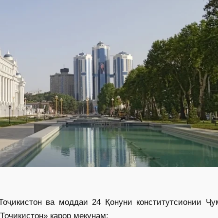
Тоҷикистон ва моддаи 24 Қонуни конститутсионии Ҷу
Тоҷикистон» қарор мекунам: