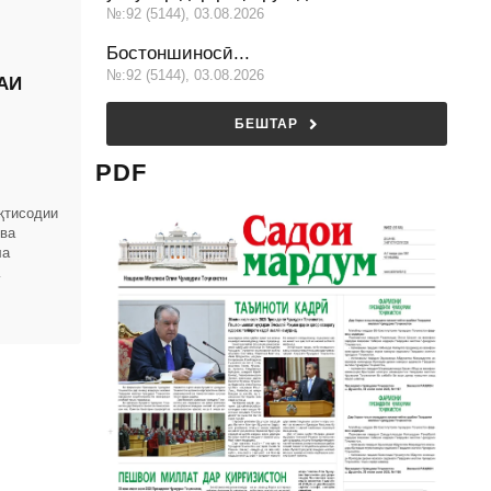
№:92 (5144), 03.08.2026
Бостоншиносӣ...
№:92 (5144), 03.08.2026
АИ
БЕШТАР
PDF
қтисодии
 ва
ла
омҳои