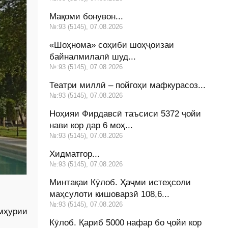
Мақоми бонувон...
№:93 (5145), 07.08.2026
«Шоҳнома» соҳиби шоҳҷоизаи
байналмилалӣ шуд...
№:93 (5145), 07.08.2026
Театри миллӣ – пойгоҳи мафкурасоз...
№:93 (5145), 07.08.2026
Ноҳияи Фирдавсӣ таъсиси 5372 ҷойи
нави кор дар 6 моҳ...
№:93 (5145), 07.08.2026
Хидматгор...
№:93 (5145), 07.08.2026
Минтақаи Кӯлоб. Ҳаҷми истеҳсоли
маҳсулоти кишоварзӣ 108,6...
№:93 (5145), 07.08.2026
мҳурии
Кӯлоб. Қариб 5000 нафар бо ҷойи кор