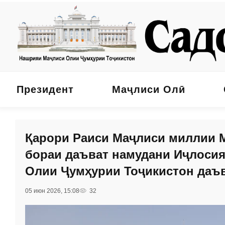
Президент
Маҷлиси Олӣ
Қарори Раиси Маҷлиси миллии 
бораи даъват намудани Иҷлоси
Олии Ҷумҳурии Тоҷикистон даъ
05 июн 2026, 15:08
32