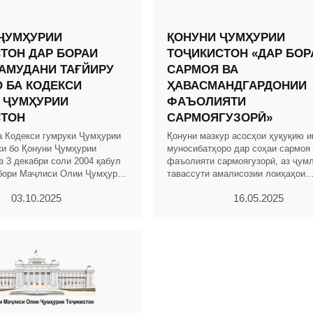
ҶУМҲУРИИ
ҚОНУНИ ҶУМҲУРИИ
ТОН ДАР БОРАИ
ТОҶИКИСТОН «ДАР БОР
АМУДАНИ ТАҒЙИРУ
САРМОЯ ВА
 БА КОДЕКСИ
ҲАВАСМАНДГАРДОНИИ
 ҶУМҲУРИИ
ФАЪОЛИЯТИ
СТОН
САРМОЯГУЗОРӢ»
а Кодекси гумруки Ҷумҳурии
Қонуни мазкур асосҳои ҳуқуқию и
ки бо Қонуни Ҷумҳурии
муносибатҳоро дар соҳаи сармоя
з 3 декабри соли 2004 қабул
фаъолияти сармоягузорӣ, аз ҷум
бори Маҷлиси Олии Ҷумҳурии
тавассути амалисозии лоиҳаҳои
. 2004, № 12, қ. 2, мод.703,
сармоягузорӣ бо истифода аз низ
03.10.2025
16.05.2025
ҳавасмандгардонӣ ва