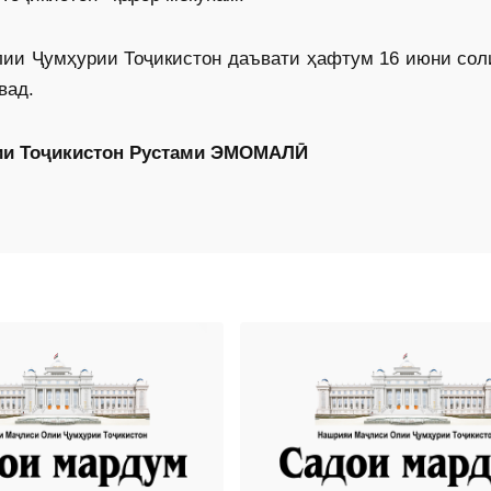
и Ҷумҳурии Тоҷикистон даъвати ҳафтум 16 июни соли
вад.
ии Тоҷикистон Рустами ЭМОМАЛӢ