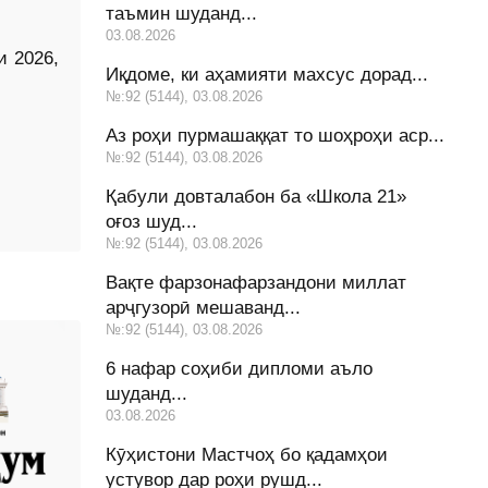
таъмин шуданд...
03.08.2026
 2026,
Иқдоме, ки аҳамияти махсус дорад...
№:92 (5144), 03.08.2026
Аз роҳи пурмашаққат то шоҳроҳи аср...
№:92 (5144), 03.08.2026
Қабули довталабон ба «Школа 21»
оғоз шуд...
№:92 (5144), 03.08.2026
Вақте фарзонафарзандони миллат
арҷгузорӣ мешаванд...
№:92 (5144), 03.08.2026
6 нафар соҳиби дипломи аъло
шуданд...
03.08.2026
Кӯҳистони Мастчоҳ бо қадамҳои
устувор дар роҳи рушд...