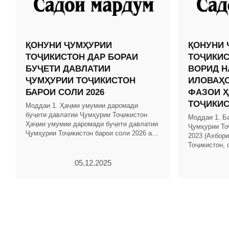
ҚОНУНИ ҶУМҲУРИИ
ҚОНУНИ 
ТОҶИКИСТОН ДАР БОРАИ
ТОҶИКИС
БУҶЕТИ ДАВЛАТИИ
ВОРИД Н
ҶУМҲУРИИ ТОҶИКИСТОН
ИЛОВАҲО
БАРОИ СОЛИ 2026
ФАЗОИ Ҳ
ТОҶИКИ
Моддаи 1. Ҳаҷми умумии даромади
буҷети давлатии Ҷумҳурии Тоҷикистон
Моддаи 1. Б
Ҳаҷми умумии даромади буҷети давлатии
Ҷумҳурии То
Ҷумҳурии Тоҷикистон барои соли 2026 аз
2023 (Ахбор
ҳисоби ҳамаи манбаъҳо 65041180 ҳазор
Тоҷикистон, 
сомонӣ муқаррар
тағйиру илов
05.12.2025
шаванд: 1.