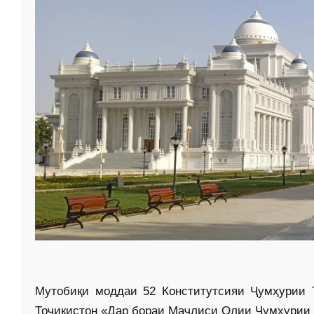
Мутобиқи моддаи 52 Конститутсияи Ҷумҳурии 
Тоҷи­кистон «Дар бораи Маҷлиси Олии Ҷумҳурии 