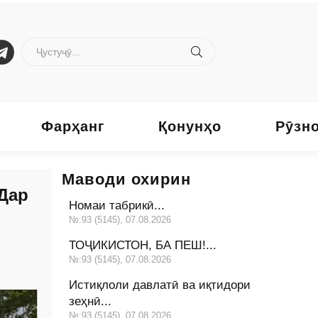
Фарҳанг
Қонунҳо
Рӯзн
Маводи охирин
Дар
Номаи табрикӣ...
№:93 (5145), 07.08.2026
ТОҶИКИСТОН, БА ПЕШ!...
№:93 (5145), 07.08.2026
Истиқлоли давлатӣ ва иқтидори
зеҳнӣ...
№:93 (5145), 07.08.2026