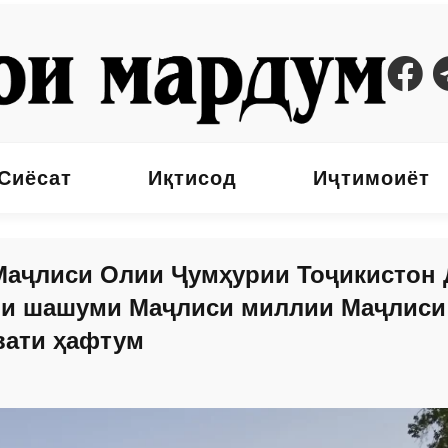
Сиёсат
Иқтисод
Иҷтимоиёт
Маҷлиси Олии Ҷумҳурии Тоҷикистон 
яи шашуми Маҷлиси миллии Маҷлиси
вати ҳафтум