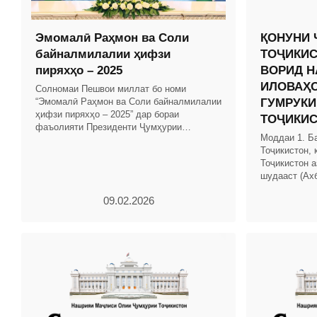
Эмомалӣ Раҳмон ва Соли
ҚОНУНИ 
байналмилалии ҳифзи
ТОҶИКИС
пиряхҳо – 2025
ВОРИД Н
ИЛОВАҲО
Солномаи Пешвои миллат бо номи
“Эмомалӣ Раҳмон ва Соли байналмилалии
ГУМРУКИ
ҳифзи пиряхҳо – 2025” дар бораи
ТОҶИКИ
фаъолияти Президенти Ҷумҳурии
Моддаи 1. Б
Тоҷикистон ва Ҳукумати кишвар бо
Тоҷикистон, 
таҳлили рушди иқтисоди миллӣ омода
Тоҷикистон а
шудааст (Ах
Тоҷикистон, с
09.02.2026
мод.