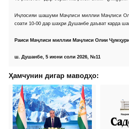
Иҷлосияи шашуми Маҷлиси миллии Маҷлиси Оли
соати 10-00 дар шаҳри Душанбе даъват карда ша
Раиси Маҷлиси миллии Маҷлиси Олии Ҷумҳур
ш. Душанбе, 5 июни соли 2026, №11
Ҳамчунин дигар маводҳо: