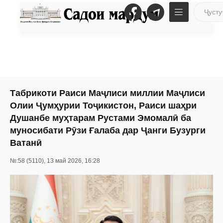
Табрикоти Раиси Маҷлиси миллии Маҷлиси
Олии Ҷумҳурии Тоҷикистон, Раиси шаҳри
Душанбе муҳтарам Рустами Эмомалӣ ба
муносибати Рӯзи Ғалаба дар Ҷанги Бузурги
Ватанӣ
№:58 (5110), 13 май 2026, 16:28