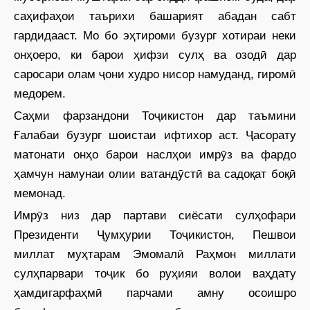
саҳифаҳои таърихи башарият абадан сабт
гардидааст. Мо бо эҳтироми бузург хотираи неки
онҳоеро, ки барои ҳифзи сулҳ ва озодӣ дар
саросари олам ҷони худро нисор намуданд, гиромӣ
медорем.
Саҳми фарзандони Тоҷикистон дар таъмини
Ғалабаи бузург шоистаи ифтихор аст. Ҷасорату
матонати онҳо барои наслҳои имрӯз ва фардо
ҳамчун намунаи олии ватандӯстӣ ва садоқат боқӣ
мемонад.
Имрӯз низ дар партави сиёсати сулҳофари
Президенти Ҷумҳурии Тоҷикистон, Пешвои
миллат муҳтарам Эмомалӣ Раҳмон миллати
сулҳпарвари тоҷик бо руҳияи волои ваҳдату
ҳамдигарфаҳмӣ парчами амну осоишро