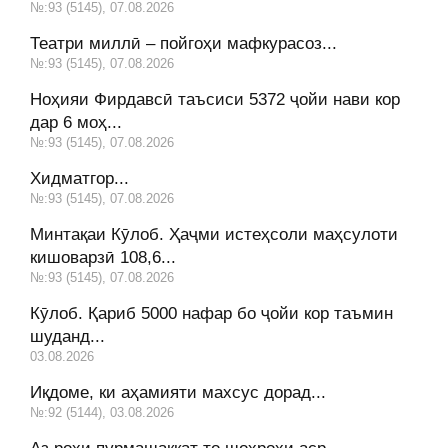
№:93 (5145), 07.08.2026
Театри миллӣ – пойгоҳи мафкурасоз...
№:93 (5145), 07.08.2026
Ноҳияи Фирдавсӣ таъсиси 5372 ҷойи нави кор
дар 6 моҳ...
№:93 (5145), 07.08.2026
Хидматгор...
№:93 (5145), 07.08.2026
Минтақаи Кӯлоб. Ҳаҷми истеҳсоли маҳсулоти
кишоварзӣ 108,6...
№:93 (5145), 07.08.2026
Кӯлоб. Қариб 5000 нафар бо ҷойи кор таъмин
шуданд...
03.08.2026
Иқдоме, ки аҳамияти махсус дорад...
№:92 (5144), 03.08.2026