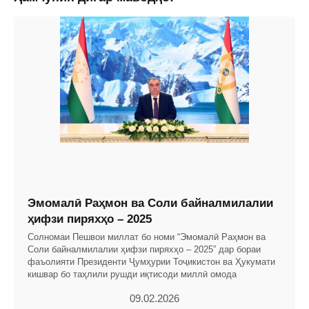
Эмомалӣ Раҳмон ва Соли байналмилалии
ҳифзи пиряхҳо – 2025
Солномаи Пешвои миллат бо номи “Эмомалӣ Раҳмон ва
Соли байналмилалии ҳифзи пиряхҳо – 2025” дар бораи
фаъолияти Президенти Ҷумҳурии Тоҷикистон ва Ҳукумати
кишвар бо таҳлили рушди иқтисоди миллӣ омода
09.02.2026