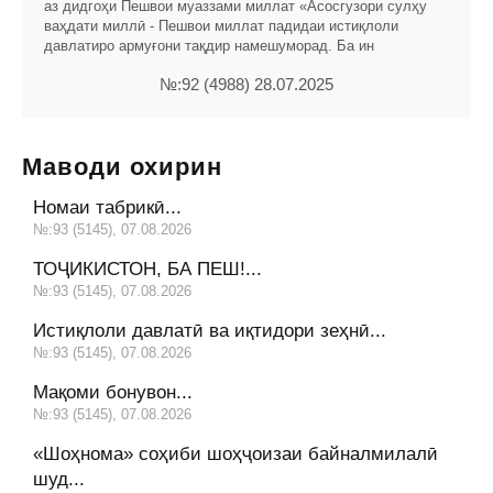
аз дидгоҳи Пешвои муаззами миллат «Асосгузори сулҳу
ваҳдати миллӣ - Пешвои миллат падидаи истиқлоли
давлатиро армуғони тақдир намешуморад. Ба ин
№:92 (4988) 28.07.2025
Маводи охирин
Номаи табрикӣ...
№:93 (5145), 07.08.2026
ТОҶИКИСТОН, БА ПЕШ!...
№:93 (5145), 07.08.2026
Истиқлоли давлатӣ ва иқтидори зеҳнӣ...
№:93 (5145), 07.08.2026
Мақоми бонувон...
№:93 (5145), 07.08.2026
«Шоҳнома» соҳиби шоҳҷоизаи байналмилалӣ
шуд...