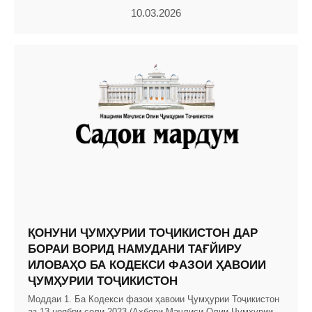
10.03.2026
ҚОНУНИ ҶУМҲУРИИ ТОҶИКИСТОН ДАР
БОРАИ ВОРИД НАМУДАНИ ТАҒЙИРУ
ИЛОВАҲО БА КОДЕКСИ ФАЗОИ ҲАВОИИ
ҶУМҲУРИИ ТОҶИКИСТОН
Моддаи 1. Ба Кодекси фазои ҳавоии Ҷумҳурии Тоҷикистон
аз 13 ноябри соли 2023 (Ахбори Маҷлиси Олии Ҷумҳурии