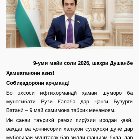
9-уми майи соли 2026, шаҳри Душанбе
Ҳамватанони азиз!
Собиқадорони арҷманд!
Бо эҳсоси ифтихормандӣ ҳамаи шуморо ба
муносибати Рӯзи Ғалаба дар Ҷанги Бузурги
Ватанӣ – 9 май самимона табрик менамоям.
Ин санаи таърихӣ рамзи пирӯзии иродаи қавӣ,
ваҳдат ва ҷоннисории халқҳои сулҳхоҳи дунё дар
муборизаи муштарак бар зидди фашизм буда, дар