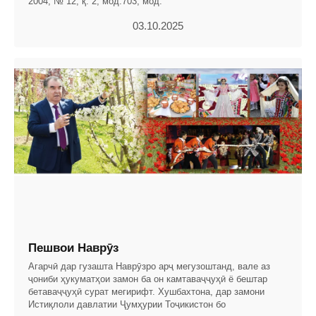
2004, № 12, қ. 2, мод.703, мод.
03.10.2025
Пешвои Наврӯз
Агарчӣ дар гузашта Наврӯзро арҷ мегузоштанд, вале аз
ҷониби ҳукуматҳои замон ба он камтаваҷҷуҳӣ ё бештар
бетаваҷҷуҳӣ сурат мегирифт. Хушбахтона, дар замони
Истиқлоли давлатии Ҷумҳурии Тоҷикистон бо