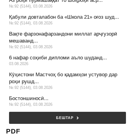
Аз роҳи пурмашаққат то шоҳроҳи аср...
№:92 (5144), 03.08.2026
Қабули довталабон ба «Школа 21» оғоз шуд...
№:92 (5144), 03.08.2026
Вақте фарзонафарзандони миллат арҷгузорӣ
мешаванд...
№:92 (5144), 03.08.2026
6 нафар соҳиби дипломи аъло шуданд...
03.08.2026
Кӯҳистони Мастчоҳ бо қадамҳои устувор дар
роҳи рушд...
№:92 (5144), 03.08.2026
Бостоншиносӣ...
№:92 (5144), 03.08.2026
БЕШТАР
PDF