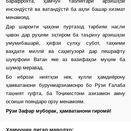
барафрохта, ҳамчун таблиғгари арзишҳои
инсондӯстӣ ва ватандӯстӣ ба аҳли башар хизмат
менамояд.
Дар шароити ҷаҳони пуртазод тарбияи насли
ҷавон дар руҳияи эҳтиром ба таъриху арзишҳои
умумибашарӣ, ҳифзи сулҳу субот, таҳкими
ваҳдати миллӣ ва саҳмгузорӣ дар пешрафту
шукуфоии Ватан яке аз вазифаҳои муҳим ба
шумор меравад.
Бо ибрози ниятҳои нек, кулли ҳамдиёрону
ҳамватанони бурунмарзиамонро бо Рӯзи Ғалаба
таҳният гуфта, ба Тоҷикистони азизамон амну
осоиши пояндаро орзу менамоям.
Рӯзи Зафар муборак, ҳамватанони гиромӣ!
Ҳамчунин дигар маводҳо: