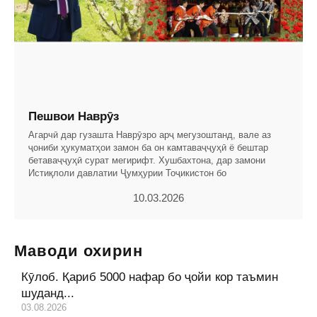
Пешвои Наврӯз
Агарчӣ дар гузашта Наврӯзро арҷ мегузоштанд, вале аз
ҷониби ҳукуматҳои замон ба он камтаваҷҷуҳӣ ё бештар
бетаваҷҷуҳӣ сурат мегирифт. Хушбахтона, дар замони
Истиқлоли давлатии Ҷумҳурии Тоҷикистон бо
10.03.2026
Маводи охирин
Кӯлоб. Қариб 5000 нафар бо ҷойи кор таъмин
шуданд...
03.08.2026