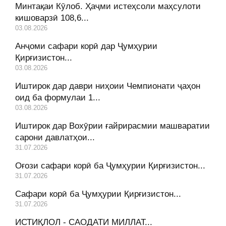
Минтақаи Кӯлоб. Ҳаҷми истеҳсоли маҳсулоти
кишоварзӣ 108,6...
03.08.2026
Анҷоми сафари корӣ дар Ҷумҳурии
Қирғизистон...
03.08.2026
Иштирок дар даври ниҳоии Чемпионати ҷаҳон
оид ба формулаи 1...
03.08.2026
Иштирок дар Вохӯрии ғайрирасмии машваратии
сарони давлатҳои...
31.07.2026
Оғози сафари корӣ ба Ҷумҳурии Қирғизистон...
31.07.2026
Сафари корӣ ба Ҷумҳурии Қирғизистон...
31.07.2026
ИСТИҚЛОЛ - САОДАТИ МИЛЛАТ...