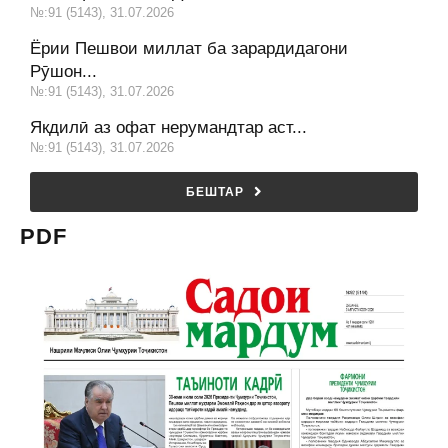
№:91 (5143), 31.07.2026
Ёрии Пешвои миллат ба зарардидагони
Рӯшон...
№:91 (5143), 31.07.2026
Якдилӣ аз офат нерумандтар аст...
№:91 (5143), 31.07.2026
БЕШТАР
PDF