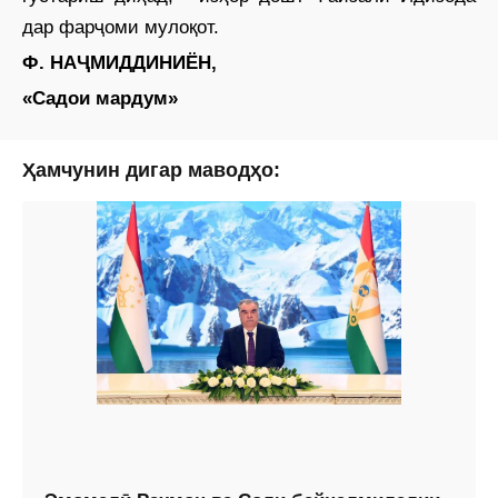
дар фарҷоми мулоқот.
Ф. НАҶМИДДИНИЁН,
«Садои мардум»
Ҳамчунин дигар маводҳо: