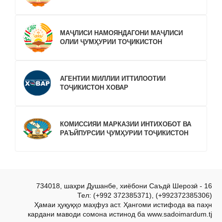
МАҶЛИСИ НАМОЯНДАГОНИ МАҶЛИСИ
ОЛИИ ҶУМҲУРИИ ТОҶИКИСТОН
АГЕНТИИ МИЛЛИИ ИТТИЛООТИИ
ТОҶИКИСТОН ХОВАР
КОМИССИЯИ МАРКАЗИИ ИНТИХОБОТ ВА
РАЪЙПУРСИИ ҶУМҲУРИИ ТОҶИКИСТОН
734018, шаҳри Душанбе, хиёбони Саъдӣ Шерозӣ - 16
Тел: (+992 372385371), (+992372385306)
Ҳамаи ҳуқуқҳо маҳфуз аст. Ҳангоми истифода ва паҳн
кардани маводи сомона истинод ба www.sadoimardum.tj