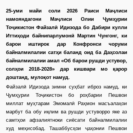
25-уми майи соли 2026 Раиси Маҷлиси
намояндагони Маҷлиси Олии Ҷумҳурии
Тоҷикистон Файзалӣ Идизода бо Дабири кулли
Иттиҳоди байнипарлумонӣ Мартин Чунгонг, ки
барои иштирок дар Конфронси чоруми
байналмилалии сатҳи баланд оид ба Даҳсолаи
байналмилалии амал «Об барои рушди устувор,
солҳои 2018-2028» дар кишвари мо қарор
доштанд, мулоқот намуд.
Файзалӣ Идизода зимни суҳбат иброз намуд, ки
Ҷумҳурии Тоҷикистон бо роҳбарии Пешвои
миллат муҳтарам Эмомалӣ Раҳмон масъалаҳои
марбут ба обу иқлим ва рушди устуворро яке аз
самтҳои афзалиятноки сиёсати байналмилалии
худ меҳисобад. Ташаббусҳои ҷаҳонии Пешвои