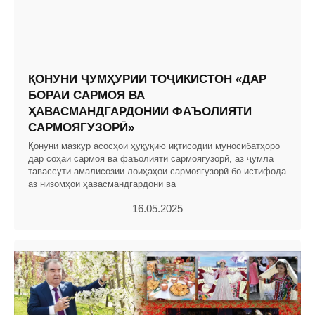
ҚОНУНИ ҶУМҲУРИИ ТОҶИКИСТОН «ДАР
БОРАИ САРМОЯ ВА
ҲАВАСМАНДГАРДОНИИ ФАЪОЛИЯТИ
САРМОЯГУЗОРӢ»
Қонуни мазкур асосҳои ҳуқуқию иқтисодии муносибатҳоро
дар соҳаи сармоя ва фаъолияти сармоягузорӣ, аз ҷумла
тавассути амалисозии лоиҳаҳои сармоягузорӣ бо истифода
аз низомҳои ҳавасмандгардонӣ ва
16.05.2025