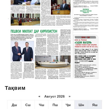
Тақвим
«
Август 2026 »
Дш
Сш
Чш
Пш
Ҷм
Шн
Яш