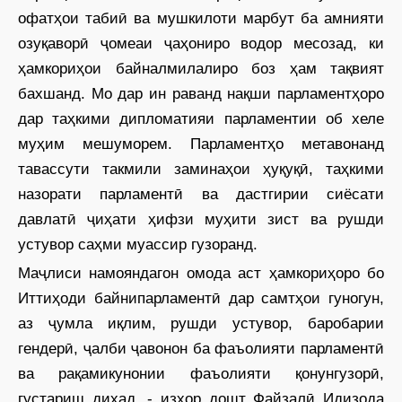
офатҳои табиӣ ва мушкилоти марбут ба амнияти
озуқаворӣ ҷомеаи ҷаҳониро водор месозад, ки
ҳамкориҳои байналмилалиро боз ҳам тақвият
бахшанд. Мо дар ин раванд нақши парламентҳоро
дар таҳкими дипломатияи парламентии об хеле
муҳим мешуморем. Парламентҳо метавонанд
тавассути такмили заминаҳои ҳуқуқӣ, таҳкими
назорати парламентӣ ва дастгирии сиёсати
давлатӣ ҷиҳати ҳифзи муҳити зист ва рушди
устувор саҳми муассир гузоранд.
Маҷлиси намояндагон омода аст ҳамкориҳоро бо
Иттиҳоди байнипарламентӣ дар самтҳои гуногун,
аз ҷумла иқлим, рушди устувор, баробарии
гендерӣ, ҷалби ҷавонон ба фаъолияти парламентӣ
ва рақамикунонии фаъолияти қонунгузорӣ,
густариш диҳад, - изҳор дошт Файзалӣ Идизода