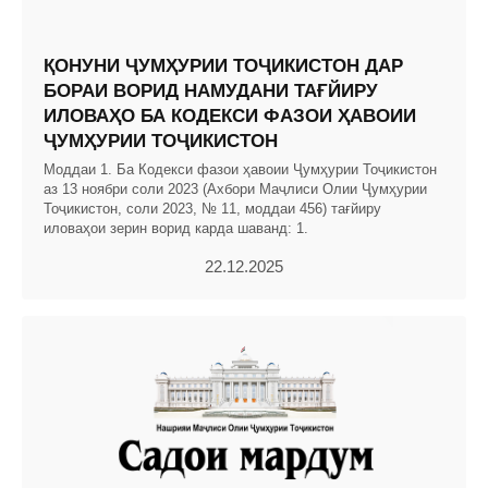
ҚОНУНИ ҶУМҲУРИИ ТОҶИКИСТОН ДАР
БОРАИ ВОРИД НАМУДАНИ ТАҒЙИРУ
ИЛОВАҲО БА КОДЕКСИ ФАЗОИ ҲАВОИИ
ҶУМҲУРИИ ТОҶИКИСТОН
Моддаи 1. Ба Кодекси фазои ҳавоии Ҷумҳурии Тоҷикистон
аз 13 ноябри соли 2023 (Ахбори Маҷлиси Олии Ҷумҳурии
Тоҷикистон, соли 2023, № 11, моддаи 456) тағйиру
иловаҳои зерин ворид карда шаванд: 1.
22.12.2025