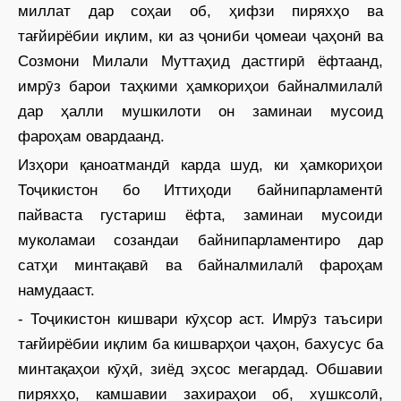
миллат дар соҳаи об, ҳифзи пиряхҳо ва
тағйирёбии иқлим, ки аз ҷониби ҷомеаи ҷаҳонӣ ва
Созмони Милали Муттаҳид дастгирӣ ёфтаанд,
имрӯз барои таҳкими ҳамкориҳои байналмилалӣ
дар ҳалли мушкилоти он заминаи мусоид
фароҳам овардаанд.
Изҳори қаноатмандӣ карда шуд, ки ҳамкориҳои
Тоҷикистон бо Иттиҳоди байнипарламентӣ
пайваста густариш ёфта, заминаи мусоиди
муколамаи созандаи байнипарламентиро дар
сатҳи минтақавӣ ва байналмилалӣ фароҳам
намудааст.
- Тоҷикистон кишвари кӯҳсор аст. Имрӯз таъсири
тағйирёбии иқлим ба кишварҳои ҷаҳон, бахусус ба
минтақаҳои кӯҳӣ, зиёд эҳсос мегардад. Обшавии
пиряхҳо, камшавии захираҳои об, хушксолӣ,