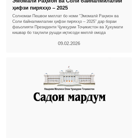
Эмомалӣ Раҳмон ва Соли байналмилалии
ҳифзи пиряхҳо – 2025
Солномаи Пешвои миллат бо номи “Эмомалӣ Раҳмон ва
Соли байналмилалии ҳифзи пиряхҳо – 2025” дар бораи
фаъолияти Президенти Ҷумҳурии Тоҷикистон ва Ҳукумати
кишвар бо таҳлили рушди иқтисоди миллӣ омода
09.02.2026