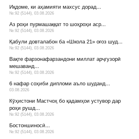
Иқдоме, ки аҳамияти махсус дорад...
№:92 (5144), 03.08.2026
Аз роҳи пурмашаққат то шоҳроҳи аср...
№:92 (5144), 03.08.2026
Қабули довталабон ба «Школа 21» оғоз шуд...
№:92 (5144), 03.08.2026
Вақте фарзонафарзандони миллат арҷгузорӣ
мешаванд...
№:92 (5144), 03.08.2026
6 нафар соҳиби дипломи аъло шуданд...
03.08.2026
Кӯҳистони Мастчоҳ бо қадамҳои устувор дар
роҳи рушд...
№:92 (5144), 03.08.2026
Бостоншиносӣ...
№:92 (5144), 03.08.2026