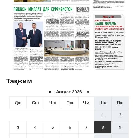
Тақвим
«
Август 2026 »
Дш
Сш
Чш
Пш
Ҷм
Шн
Яш
1
2
3
4
5
6
7
8
9