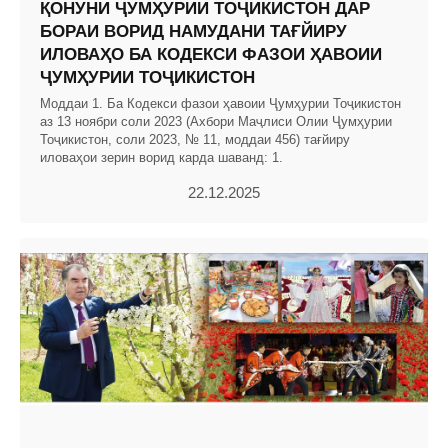
ҚОНУНИ ҶУМҲУРИИ ТОҶИКИСТОН ДАР
БОРАИ ВОРИД НАМУДАНИ ТАҒЙИРУ
ИЛОВАҲО БА КОДЕКСИ ФАЗОИ ҲАВОИИ
ҶУМҲУРИИ ТОҶИКИСТОН
Моддаи 1. Ба Кодекси фазои ҳавоии Ҷумҳурии Тоҷикистон
аз 13 ноябри соли 2023 (Ахбори Маҷлиси Олии Ҷумҳурии
Тоҷикистон, соли 2023, № 11, моддаи 456) тағйиру
иловаҳои зерин ворид карда шаванд: 1.
22.12.2025