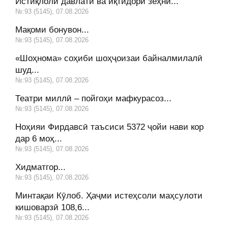
Истиқлоли давлатӣ ва иқтидори зеҳнӣ...
№:93 (5145), 07.08.2026
Мақоми бонувон...
№:93 (5145), 07.08.2026
«Шоҳнома» соҳиби шоҳҷоизаи байналмилалӣ
шуд...
№:93 (5145), 07.08.2026
Театри миллӣ – пойгоҳи мафкурасоз...
№:93 (5145), 07.08.2026
Ноҳияи Фирдавсӣ таъсиси 5372 ҷойи нави кор
дар 6 моҳ...
№:93 (5145), 07.08.2026
Хидматгор...
№:93 (5145), 07.08.2026
Минтақаи Кӯлоб. Ҳаҷми истеҳсоли маҳсулоти
кишоварзӣ 108,6...
№:93 (5145), 07.08.2026