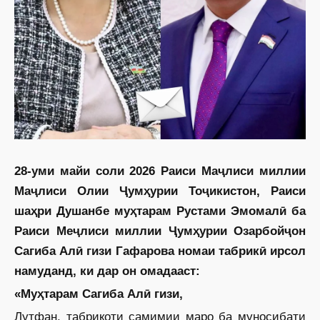
28-уми майи соли 2026 Раиси Маҷлиси миллии
Маҷлиси Олии Ҷумҳурии Тоҷикистон, Раиси
шаҳри Душанбе муҳтарам Рустами Эмомалӣ ба
Раиси Меҷлиси миллии Ҷумҳурии Озарбойҷон
Сагиба Алӣ гизи Гафарова номаи табрикӣ ирсол
намуданд, ки дар он омадааст:
«Муҳтарам Сагиба Алӣ гизи,
Лутфан, табрикоти самимии маро ба муносибати