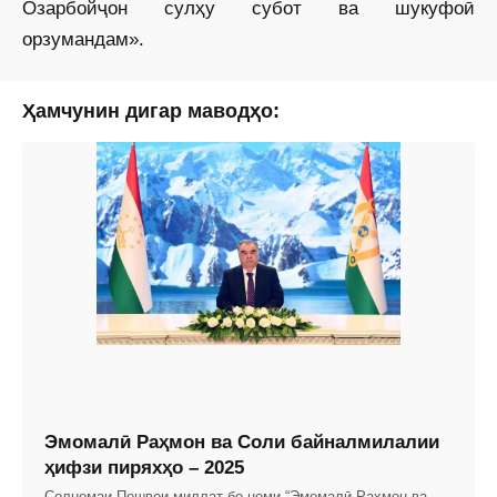
Озарбойҷон сулҳу субот ва шукуфоӣ
орзумандам».
Ҳамчунин дигар маводҳо:
Эмомалӣ Раҳмон ва Соли байналмилалии
ҳифзи пиряхҳо – 2025
Солномаи Пешвои миллат бо номи “Эмомалӣ Раҳмон ва