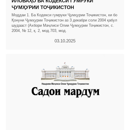
ИЛОВАҲО БА КОДЕКСИ ГУМРУКИ
ҶУМҲУРИИ ТОҶИКИСТОН
Моддаи 1. Ба Кодекси гумруки Ҷумҳурии Тоҷикистон, ки бо
Қонуни Ҷумҳурии Тоҷикистон аз 3 декабри соли 2004 қабул
шудааст (Ахбори Маҷлиси Олии Ҷумҳурии Тоҷикистон, с.
2004, № 12, қ. 2, мод.703, мод.
03.10.2025