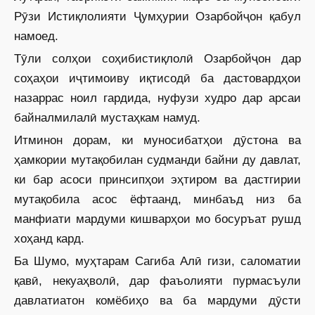
Рӯзи Истиқлолияти Ҷумҳурии Озарбойҷон қабул
намоед.
Тӯли солҳои соҳибистиқлолӣ Озарбойҷон дар
соҳаҳои иҷтимоиву иқтисодӣ ба дастовардҳои
назаррас ноил гардида, нуфузи худро дар арсаи
байналмилалӣ мустаҳкам намуд.
Итминон дорам, ки муносибатҳои дӯстона ва
ҳамкории мутақобилан судманди байни ду давлат,
ки бар асоси принсипҳои эҳтиром ва дастгирии
мутақобила асос ёфтаанд, минбаъд низ ба
манфиати мардуми кишварҳои мо босуръат рушд
хоҳанд кард.
Ба Шумо, муҳтарам Сагиба Алӣ гизи, саломатии
қавӣ, некуаҳволӣ, дар фаъолияти пурмасъули
давлатиатон комёбиҳо ва ба мардуми дӯсти