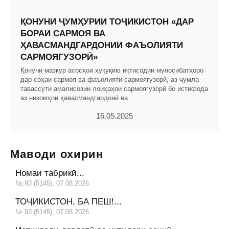
ҚОНУНИ ҶУМҲУРИИ ТОҶИКИСТОН «ДАР
БОРАИ САРМОЯ ВА
ҲАВАСМАНДГАРДОНИИ ФАЪОЛИЯТИ
САРМОЯГУЗОРӢ»
Қонуни мазкур асосҳои ҳуқуқию иқтисодии муносибатҳоро
дар соҳаи сармоя ва фаъолияти сармоягузорӣ, аз ҷумла
тавассути амалисозии лоиҳаҳои сармоягузорӣ бо истифода
аз низомҳои ҳавасмандгардонӣ ва
16.05.2025
Маводи охирин
Номаи табрикӣ...
№:93 (5145), 07.08.2026
ТОҶИКИСТОН, БА ПЕШ!...
№:93 (5145), 07.08.2026