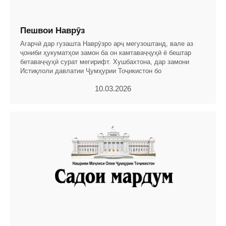
Пешвои Наврӯз
Агарчӣ дар гузашта Наврӯзро арҷ мегузоштанд, вале аз
ҷониби ҳукуматҳои замон ба он камтаваҷҷуҳӣ ё бештар
бетаваҷҷуҳӣ сурат мегирифт. Хушбахтона, дар замони
Истиқлоли давлатии Ҷумҳурии Тоҷикистон бо
10.03.2026