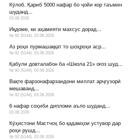
Кӯлоб. Қариб 5000 нафар бо ҷойи кор таъмин
шуданд...
03.08.2026
Иқдоме, ки аҳамияти махсус дорад...
№:92 (5144), 03.08.2026
Аз роҳи пурмашаққат то шоҳроҳи аср...
№:92 (5144), 03.08.2026
Қабули довталабон ба «Школа 21» оғоз шуд...
№:92 (5144), 03.08.2026
Вақте фарзонафарзандони миллат арҷгузорӣ
мешаванд...
№:92 (5144), 03.08.2026
6 нафар соҳиби дипломи аъло шуданд...
03.08.2026
Кӯҳистони Мастчоҳ бо қадамҳои устувор дар
роҳи рушд...
№:92 (5144), 03.08.2026