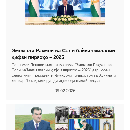
Эмомалӣ Раҳмон ва Соли байналмилалии
ҳифзи пиряхҳо – 2025
Солномаи Пешвои миллат бо номи “Эмомалӣ Раҳмон ва
Соли байналмилалии ҳифзи пиряхҳо – 2025” дар бораи
фаъолияти Президенти Ҷумҳурии Тоҷикистон ва Ҳукумати
кишвар бо таҳлили рушди иқтисоди миллӣ омода
09.02.2026