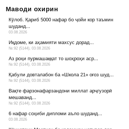
Маводи охирин
Кӯлоб. Қариб 5000 нафар бо ҷойи кор таъмин
шуданд...
03.08.2026
Иқдоме, ки аҳамияти махсус дорад...
№:92 (5144), 03.08.2026
Аз роҳи пурмашаққат то шоҳроҳи аср...
№:92 (5144), 03.08.2026
Қабули довталабон ба «Школа 21» оғоз шуд...
№:92 (5144), 03.08.2026
Вақте фарзонафарзандони миллат арҷгузорӣ
мешаванд...
№:92 (5144), 03.08.2026
6 нафар соҳиби дипломи аъло шуданд...
03.08.2026