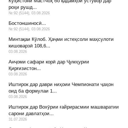
Кӯҳистони Мастчоҳ бо қадамҳои устувор дар
роҳи рушд...
№:92 (5144), 03.08.2026
Бостоншиносӣ...
№:92 (5144), 03.08.2026
Минтақаи Кӯлоб. Ҳаҷми истеҳсоли маҳсулоти
кишоварзӣ 108,6...
03.08.2026
Анҷоми сафари корӣ дар Ҷумҳурии
Қирғизистон...
03.08.2026
Иштирок дар даври ниҳоии Чемпионати ҷаҳон
оид ба формулаи 1...
03.08.2026
Иштирок дар Вохӯрии ғайрирасмии машваратии
сарони давлатҳои...
31.07.2026