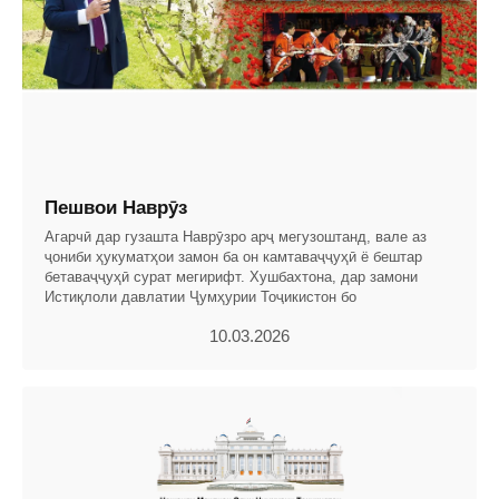
Пешвои Наврӯз
Агарчӣ дар гузашта Наврӯзро арҷ мегузоштанд, вале аз
ҷониби ҳукуматҳои замон ба он камтаваҷҷуҳӣ ё бештар
бетаваҷҷуҳӣ сурат мегирифт. Хушбахтона, дар замони
Истиқлоли давлатии Ҷумҳурии Тоҷикистон бо
10.03.2026