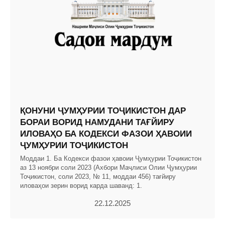
ҚОНУНИ ҶУМҲУРИИ ТОҶИКИСТОН ДАР
БОРАИ ВОРИД НАМУДАНИ ТАҒЙИРУ
ИЛОВАҲО БА КОДЕКСИ ФАЗОИ ҲАВОИИ
ҶУМҲУРИИ ТОҶИКИСТОН
Моддаи 1. Ба Кодекси фазои ҳавоии Ҷумҳурии Тоҷикистон
аз 13 ноябри соли 2023 (Ахбори Маҷлиси Олии Ҷумҳурии
Тоҷикистон, соли 2023, № 11, моддаи 456) тағйиру
иловаҳои зерин ворид карда шаванд: 1.
22.12.2025