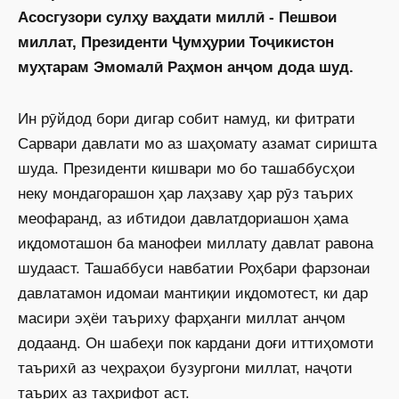
Асосгузори сулҳу ваҳдати миллӣ - Пешвои
миллат, Президенти Ҷумҳурии Тоҷикистон
муҳтарам Эмомалӣ Раҳмон анҷом дода шуд.
Ин рӯйдод бори дигар собит намуд, ки фитрати
Сарвари давлати мо аз шаҳомату азамат сиришта
шуда. Президенти кишвари мо бо ташаббусҳои
неку мондагорашон ҳар лаҳзаву ҳар рӯз таърих
меофаранд, аз ибтидои давлатдориашон ҳама
иқдомоташон ба манофеи миллату давлат равона
шудааст. Ташаббуси навбатии Роҳбари фарзонаи
давлатамон идомаи мантиқии иқдомотест, ки дар
масири эҳёи таъриху фарҳанги миллат анҷом
додаанд. Он шабеҳи пок кардани доғи иттиҳомоти
таърихӣ аз чеҳраҳои бузургони миллат, наҷоти
таърих аз таҳрифот аст.