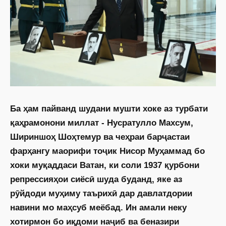
Ба ҳам пайванд шудани мушти хоке аз турбати
қаҳрамонони миллат - Нусратулло Махсум,
Шириншоҳ Шоҳтемур ва чеҳраи барҷастаи
фарҳангу маорифи тоҷик Нисор Муҳаммад бо
хоки муқаддаси Ватан, ки соли 1937 қурбони
репрессияҳои сиёсӣ шуда буданд, яке аз
рӯйдоди муҳиму таърихӣ дар давлатдории
навини мо маҳсуб меёбад. Ин амали неку
хотирмон бо иқдоми наҷиб ва беназири