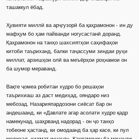
ташаккул ёбад.
Ҳувияти миллӣ ва арҷгузорӣ ба қаҳрамонон - ин ду
мафҳум бо ҳам пайванди ногусастанӣ доранд.
Қаҳрамонон на танҳо шахсиятҳои саҳифаҳои
китоби таъриханд, балки таҷассуми зиндаи руҳи
миллат, арзишҳои олӣ ва меъёрҳои роҳнамои он
ба шумор мераванд.
Вақте ҷомеа робитаи худро бо решаҳои
таърихиаш аз даст медиҳад, ояндаро низ
мебозад. Назарияпардозони сиёсат бар он
андешаанд, ки «Давлате агар асолати худро қадр
намекунад, шаҳрванд надорад - он ҷо танҳо
тобеоне ҳастанд, ки омодаанд ба ҳар касе, ки пул
медиҳад, хидмат кунанд». Қаҳрамонон ба монанди