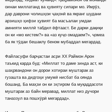
оинаи миллатанд ва ҳувияту сипари мо. Имрӯз,
дар даврони чолишҳои ҷаҳонӣ ва якранг шудани
арзишҳо ҳифзи ҳувият ба масъалаи умдаи
амнияти миллӣ табдил ёфтааст. Бе дарки дақиқи
он ки «мо кистем?» ва «аз куҷо омадаем?», ҷомеа
ба як тӯдаи бешаклу беном мубаддал мегардад.
Файласуфи барҷастаи асри ХХ Раймон Арон
таъкид карда буд: «Миллат то даме зинда аст, ки
шаҳрвандони он дорои хотираи муштарак аз
гузашта ва дидгоҳи умумӣ нисбат ба оянда
бошанд. Ба маҳзи он ки эҳтиром ба муқаддасоти
муштарак аз байн меравад, миллат низ дучори
таназзул ва пошхӯрӣ мегардад».