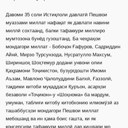
Давоми 35 соли Истиқлоли давлатӣ Пешвои
муаззами миллат нафақат як давлати навини
миллӣ сохтаанд, балки тафаккури миллиро
мумтозона бунёд гузоштанд. Ба чеҳраҳои
мондагори миллат - Бобоҷон Ғафуров, Садриддин
Айнӣ, Мирзо Турсунзода, Нусратулло Махсум,
Шириншоҳ Шоҳтемур додани унвони олии
Қаҳрамони Тоҷикистон, бузургдошти Имоми
Аъзам, Мавлоно Ҷалолуддини Балхӣ, Ғаззолӣ,
тақдими китоби муқаддаси Қуръон, асарҳои
безаволи «Тоҷикон»-у «Шоҳнома» ба мардум,
умуман, таблиғи китобу китобхонию илмомӯзӣ аз
ташаббусҳои мондагори Пешвои миллат
мебошанд ва ин ҳама боис гашта, ки як
консепсияи тафаккури миллӣ дар кишвари мо