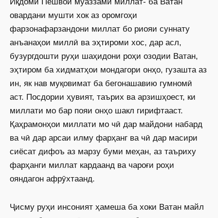
Иқдоми Пешвои муаззами миллат- ба Ватан
овардани мушти хок аз оромгоҳи
фарзонафарзандони миллат бо риояи суннату
анъанаҳои миллӣ ва эҳтироми хос, дар асл,
бузургдошти руҳи шаҳидони роҳи озодии Ватан,
эҳтиром ба хидматҳои мондагори онҳо, гузашта аз
ин, як нав муқовимат ба бегонашавию гумномӣ
аст. Посдории ҳувият, таърих ва арзишҳоест, ки
миллати мо бар пояи онҳо шакл гирифтааст.
Қаҳрамонҳои миллати мо чӣ дар майдони набард
ва чӣ дар арсаи илму фарҳанг ва чӣ дар масири
сиёсат дифоъ аз марзу буми меҳан, аз таъриху
фарҳанги миллат кардаанд ва чароғи роҳи
ояндагон афрӯхтаанд.
Ҷисму руҳи инсоният ҳамеша ба хоки Ватан майл