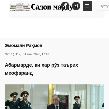
Эмомалӣ Раҳмон
№:67 (5119), 04 июн 2026, 17:43
Абармарде, ки ҳар рӯз таърих
меофаранд