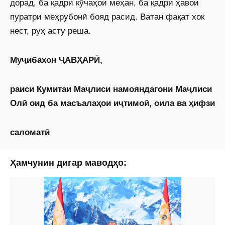
дорад, ба қадри кӯчаҳои меҳан, ба қадри ҳавои
пуратри меҳрубонӣ бояд расид. Ватан фақат хок
нест, руҳ асту реша.
Муҷибахон ҶАВҲАРӢ,
раиси Кумитаи Маҷлиси намояндагони Маҷлиси
Олӣ оид ба масъалаҳои иҷтимоӣ, оила ва ҳифзи
саломатӣ
Ҳамчунин дигар маводҳо: