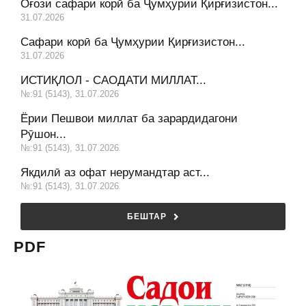
Оғози сафари корӣ ба Ҷумҳурии Қирғизистон...
31.07.2026
Сафари корӣ ба Ҷумҳурии Қирғизистон...
31.07.2026
ИСТИҚЛОЛ - САОДАТИ МИЛЛАТ...
№:91 (5143), 31.07.2026
Ёрии Пешвои миллат ба зарардидагони
Рӯшон...
№:91 (5143), 31.07.2026
Якдилӣ аз офат нерумандтар аст...
№:91 (5143), 31.07.2026
БЕШТАР
PDF