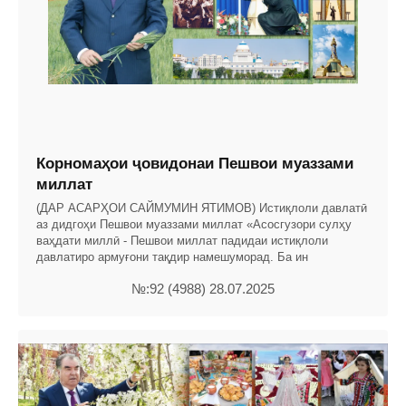
Корномаҳои ҷовидонаи Пешвои муаззами
миллат
(ДАР АСАРҲОИ САЙМУМИН ЯТИМОВ) Истиқлоли давлатӣ
аз дидгоҳи Пешвои муаззами миллат «Асосгузори сулҳу
ваҳдати миллӣ - Пешвои миллат падидаи истиқлоли
давлатиро армуғони тақдир намешуморад. Ба ин
№:92 (4988) 28.07.2025