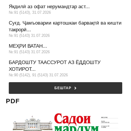
Якдилӣ аз офат нерумандтар аст...
№:91 (5143), 31.07.2026
Суғд. Ҷамъоварии картошкаи барвақтӣ ва кишти
такрорӣ...
№:91 (5143) 31.07.2026
МЕҲРИ ВАТАН...
№:91 (5143) 31.07.2026
БАРДОШТУ ТААССУРОТ АЗ ЁДДОШТУ
ХОТИРОТ...
№:90 (5142), 91 (5143) 31.07.2026
БЕШТАР
PDF