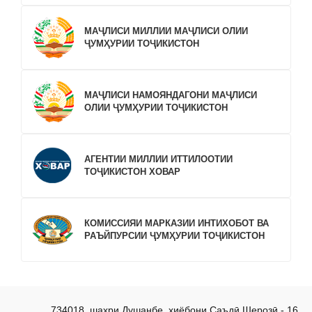
МАҶЛИСИ МИЛЛИИ МАҶЛИСИ ОЛИИ
ҶУМҲУРИИ ТОҶИКИСТОН
МАҶЛИСИ НАМОЯНДАГОНИ МАҶЛИСИ
ОЛИИ ҶУМҲУРИИ ТОҶИКИСТОН
АГЕНТИИ МИЛЛИИ ИТТИЛООТИИ
ТОҶИКИСТОН ХОВАР
КОМИССИЯИ МАРКАЗИИ ИНТИХОБОТ ВА
РАЪЙПУРСИИ ҶУМҲУРИИ ТОҶИКИСТОН
734018, шаҳри Душанбе, хиёбони Саъдӣ Шерозӣ - 16