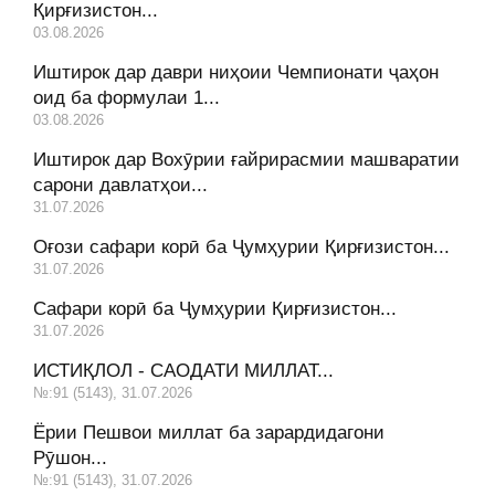
Қирғизистон...
03.08.2026
Иштирок дар даври ниҳоии Чемпионати ҷаҳон
оид ба формулаи 1...
03.08.2026
Иштирок дар Вохӯрии ғайрирасмии машваратии
сарони давлатҳои...
31.07.2026
Оғози сафари корӣ ба Ҷумҳурии Қирғизистон...
31.07.2026
Сафари корӣ ба Ҷумҳурии Қирғизистон...
31.07.2026
ИСТИҚЛОЛ - САОДАТИ МИЛЛАТ...
№:91 (5143), 31.07.2026
Ёрии Пешвои миллат ба зарардидагони
Рӯшон...
№:91 (5143), 31.07.2026