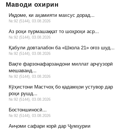
Маводи охирин
Иқдоме, ки аҳамияти махсус дорад...
№:92 (5144), 03.08.2026
Аз роҳи пурмашаққат то шоҳроҳи аср...
№:92 (5144), 03.08.2026
Қабули довталабон ба «Школа 21» оғоз шуд...
№:92 (5144), 03.08.2026
Вақте фарзонафарзандони миллат арҷгузорӣ
мешаванд...
№:92 (5144), 03.08.2026
Кӯҳистони Мастчоҳ бо қадамҳои устувор дар
роҳи рушд...
№:92 (5144), 03.08.2026
Бостоншиносӣ...
№:92 (5144), 03.08.2026
Анҷоми сафари корӣ дар Ҷумҳурии