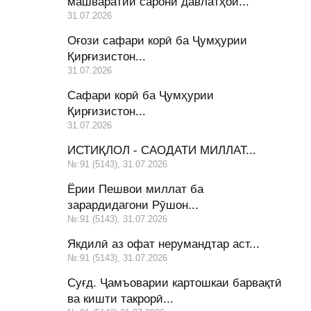
машваратии сарони давлатҳои...
31.07.2026
Оғози сафари корӣ ба Ҷумҳурии
Қирғизистон...
31.07.2026
Сафари корӣ ба Ҷумҳурии
Қирғизистон...
31.07.2026
ИСТИҚЛОЛ - САОДАТИ МИЛЛАТ...
№:91 (5143), 31.07.2026
Ёрии Пешвои миллат ба
зарардидагони Рӯшон...
№:91 (5143), 31.07.2026
Якдилӣ аз офат нерумандтар аст...
№:91 (5143), 31.07.2026
Суғд. Ҷамъоварии картошкаи барвақтӣ
ва кишти такрорӣ...