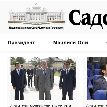
Президент
Маҷлиси Олӣ
Ифтитоҳи муассисаи таҳсилоти
Ифтитоҳи 