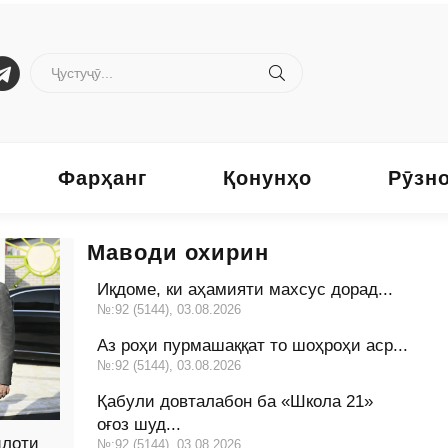
Фарҳанг
Қонунҳо
Рӯзн
Маводи охирин
Иқдоме, ки аҳамияти махсус дорад...
№:92 (5144), 03.08.2026
Аз роҳи пурмашаққат то шоҳроҳи аср...
№:92 (5144), 03.08.2026
Қабули довталабон ба «Школа 21»
оғоз шуд...
илоти
№:92 (5144), 03.08.2026