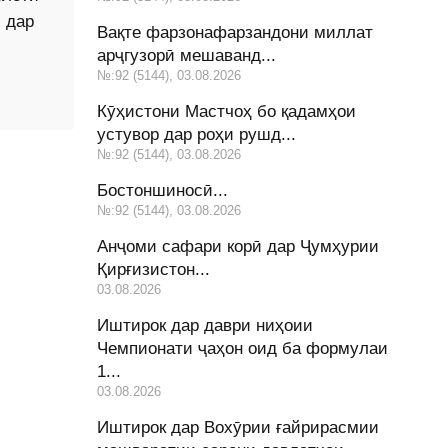
 дар
Вақте фарзонафарзандони миллат
арҷгузорӣ мешаванд...
№:92 (5144), 03.08.2026
Кӯҳистони Мастчоҳ бо қадамҳои
устувор дар роҳи рушд...
№:92 (5144), 03.08.2026
Бостоншиносӣ...
№:92 (5144), 03.08.2026
Анҷоми сафари корӣ дар Ҷумҳурии
Қирғизистон...
03.08.2026
Иштирок дар даври ниҳоии
Чемпионати ҷаҳон оид ба формулаи
1...
03.08.2026
Иштирок дар Вохӯрии ғайрирасмии