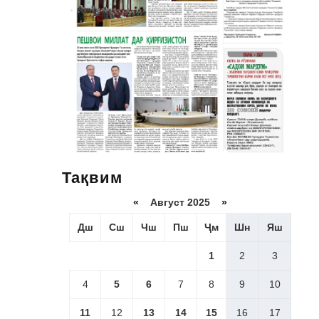
Тақвим
«
Август 2025
»
Дш
Сш
Чш
Пш
Ҷм
Шн
Яш
1
2
3
4
5
6
7
8
9
10
11
12
13
14
15
16
17