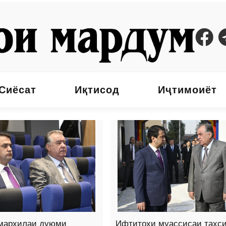
Сиёсат
Иқтисод
Иҷтимоиёт
марҳилаи дуюми
Ифтитоҳи муассисаи таҳс