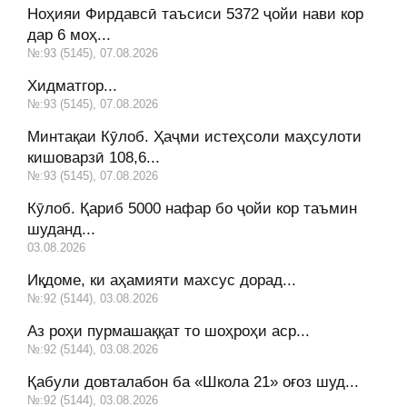
Ноҳияи Фирдавсӣ таъсиси 5372 ҷойи нави кор
дар 6 моҳ...
№:93 (5145), 07.08.2026
Хидматгор...
№:93 (5145), 07.08.2026
Минтақаи Кӯлоб. Ҳаҷми истеҳсоли маҳсулоти
кишоварзӣ 108,6...
№:93 (5145), 07.08.2026
Кӯлоб. Қариб 5000 нафар бо ҷойи кор таъмин
шуданд...
03.08.2026
Иқдоме, ки аҳамияти махсус дорад...
№:92 (5144), 03.08.2026
Аз роҳи пурмашаққат то шоҳроҳи аср...
№:92 (5144), 03.08.2026
Қабули довталабон ба «Школа 21» оғоз шуд...
№:92 (5144), 03.08.2026