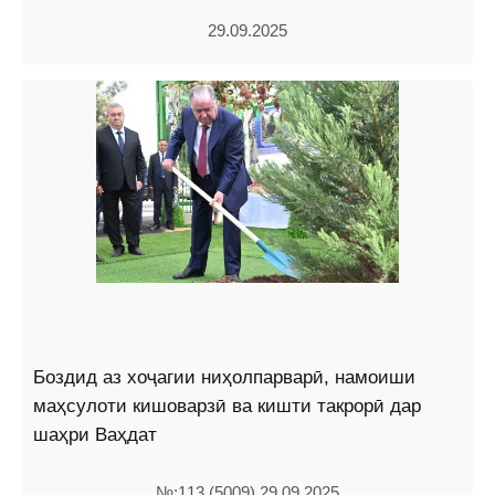
29.09.2025
Боздид аз хоҷагии ниҳолпарварӣ, намоиши
маҳсулоти кишоварзӣ ва кишти такрорӣ дар
шаҳри Ваҳдат
№:113 (5009) 29.09.2025