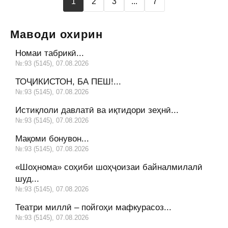
1
2
3
...
7
Маводи охирин
Номаи табрикӣ...
№:93 (5145), 07.08.2026
ТОҶИКИСТОН, БА ПЕШ!...
№:93 (5145), 07.08.2026
Истиқлоли давлатӣ ва иқтидори зеҳнӣ...
№:93 (5145), 07.08.2026
Мақоми бонувон...
№:93 (5145), 07.08.2026
«Шоҳнома» соҳиби шоҳҷоизаи байналмилалӣ
шуд...
№:93 (5145), 07.08.2026
Театри миллӣ – пойгоҳи мафкурасоз...
№:93 (5145), 07.08.2026