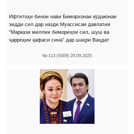
Ифтитоҳи бинои нави Беморхонаи кӯдаконаи
зидди сил дар назди Муассисаи давлатии
“Маркази миллии бемориҳои сил, шуш ва
ҷарроҳии қафаси сина” дар шаҳри Ваҳдат
№:113 (5009) 29.09.2025