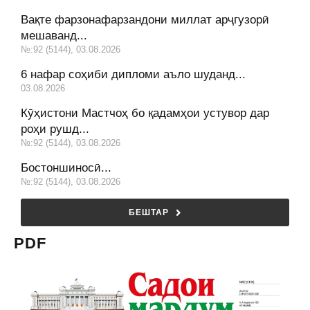
Вақте фарзонафарзандони миллат арҷгузорӣ
мешаванд...
№:92 (5144), 03.08.2026
6 нафар соҳиби дипломи аъло шуданд...
03.08.2026
Кӯҳистони Мастчоҳ бо қадамҳои устувор дар
роҳи рушд...
№:92 (5144), 03.08.2026
Бостоншиносӣ...
№:92 (5144), 03.08.2026
БЕШТАР
PDF