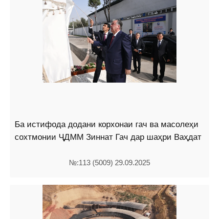
Ба истифода додани корхонаи гач ва масолеҳи
сохтмонии ҶДММ Зиннат Гач дар шаҳри Ваҳдат
№:113 (5009) 29.09.2025