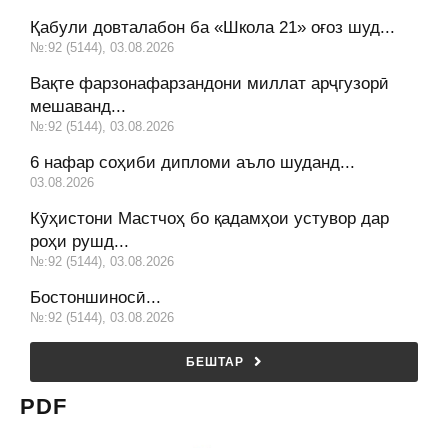
Қабули довталабон ба «Школа 21» оғоз шуд...
№:92 (5144), 03.08.2026
Вақте фарзонафарзандони миллат арҷгузорӣ
мешаванд...
№:92 (5144), 03.08.2026
6 нафар соҳиби дипломи аъло шуданд...
03.08.2026
Кӯҳистони Мастчоҳ бо қадамҳои устувор дар
роҳи рушд...
№:92 (5144), 03.08.2026
Бостоншиносӣ...
№:92 (5144), 03.08.2026
БЕШТАР
PDF