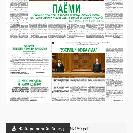
Файлро онлайн бинед
№150.pdf