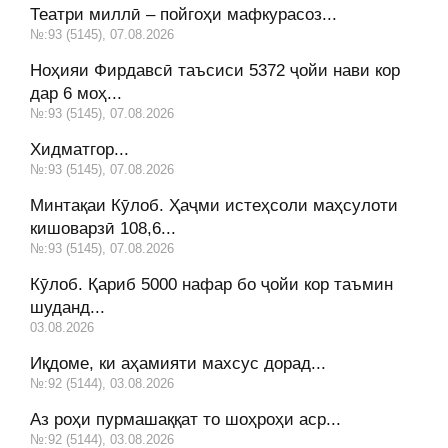
Театри миллӣ – пойгоҳи мафкурасоз...
№:93 (5145), 07.08.2026
Ноҳияи Фирдавсӣ таъсиси 5372 ҷойи нави кор
дар 6 моҳ...
№:93 (5145), 07.08.2026
Хидматгор...
№:93 (5145), 07.08.2026
Минтақаи Кӯлоб. Ҳаҷми истеҳсоли маҳсулоти
кишоварзӣ 108,6...
№:93 (5145), 07.08.2026
Кӯлоб. Қариб 5000 нафар бо ҷойи кор таъмин
шуданд...
03.08.2026
Иқдоме, ки аҳамияти махсус дорад...
№:92 (5144), 03.08.2026
Аз роҳи пурмашаққат то шоҳроҳи аср...
№:92 (5144), 03.08.2026