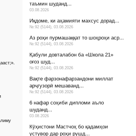
таъмин шуданд...
03.08.2026
Иқдоме, ки аҳамияти махсус дорад...
№:92 (5144), 03.08.2026
Аз роҳи пурмашаққат то шоҳроҳи аср...
№:92 (5144), 03.08.2026
Қабули довталабон ба «Школа 21»
оғоз шуд...
ааст;».
№:92 (5144), 03.08.2026
Вақте фарзонафарзандони миллат
арҷгузорӣ мешаванд...
№:92 (5144), 03.08.2026
и
6 нафар соҳиби дипломи аъло
шуданд...
03.08.2026
ълиму
Кӯҳистони Мастчоҳ бо қадамҳои
устувор дар роҳи рушд...