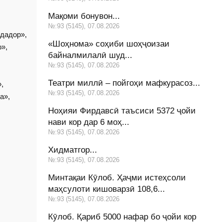
Мақоми бонувон...
№:93 (5145), 07.08.2026
дадор»,
«Шоҳнома» соҳиби шоҳҷоизаи
»,
байналмилалӣ шуд...
№:93 (5145), 07.08.2026
Театри миллӣ – пойгоҳи мафкурасоз...
,
№:93 (5145), 07.08.2026
а»,
Ноҳияи Фирдавсӣ таъсиси 5372 ҷойи
нави кор дар 6 моҳ...
№:93 (5145), 07.08.2026
Хидматгор...
№:93 (5145), 07.08.2026
Минтақаи Кӯлоб. Ҳаҷми истеҳсоли
маҳсулоти кишоварзӣ 108,6...
№:93 (5145), 07.08.2026
Кӯлоб. Қариб 5000 нафар бо ҷойи кор