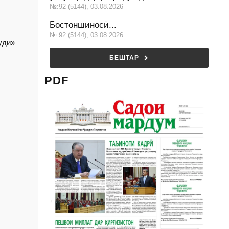
№:92 (5144), 03.08.2026
Бостоншиносӣ...
№:92 (5144), 03.08.2026
уди»
БЕШТАР
PDF