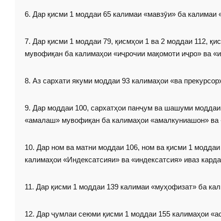
6. Дар қисми 1 моддаи 65 калимаи «мавзӯи» ба калимаи 
7. Дар қисми 1 моддаи 79, қисмҳои 1 ва 2 моддаи 112, қ
мувофиқан ба калимаҳои «иҷрочии мақомоти иҷро» ва «и
8. Аз сархати якуми моддаи 93 калимаҳои «ва прекурсор
9. Дар моддаи 100, сархатҳои панҷум ва шашуми моддаи
«амалаш» мувофиқан ба калимаҳои «амалкуниашон» ва 
10. Дар ном ва матни моддаи 106, ном ва қисми 1 модд
калимаҳои «Индексатсияи» ва «индексатсия» иваз карда
11. Дар қисми 1 моддаи 139 калимаи «муҳофизат» ба ка
12. Дар ҷумлаи сеюми қисми 1 моддаи 155 калимаҳои «а