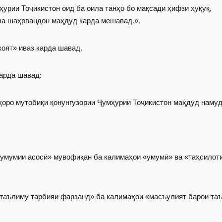
ҳурии Тоҷикистон оид ба оила танҳо бо мақсади ҳифзи ҳуқуқ,
 ва шаҳрвандон маҳдуд карда мешавад.».
коят» иваз карда шавад.
карда шавад:
нҳоро мутобиқи қонунгузории Ҷумҳурии Тоҷикистон маҳдуд намуд
 умумии асосӣ» мувофиқан ба калимаҳои «умумӣ» ва «таҳсилот
р таълиму тарбияи фарзанд» ба калимаҳои «масъулият барои та