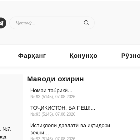
Фарҳанг
Қонунҳо
Рӯзн
Маводи охирин
Номаи табрикӣ...
№:93 (5145), 07.08.2026
ТОҶИКИСТОН, БА ПЕШ!...
№:93 (5145), 07.08.2026
Истиқлоли давлатӣ ва иқтидори
0, №7,
зеҳнӣ...
мод.
№:93 (5145), 07.08.2026