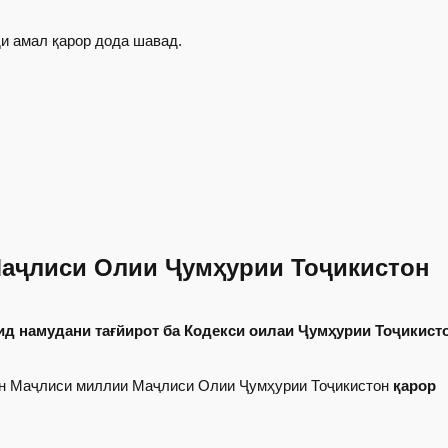
и амал қарор дода шавад.
аҷлиси Олии Ҷумҳурии Тоҷикистон
ид намудани тағйирот ба Кодекси оилаи Ҷумҳурии Тоҷикист
он Маҷлиси миллии Маҷлиси Олии Ҷумҳурии Тоҷикистон
қарор