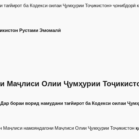
 тағйирот ба Кодекси оилаи Ҷумҳурии Тоҷикистон» ҷонибдорӣ 
икистон Рустами Эмомалӣ
и Маҷлиси Олии Ҷумҳурии Тоҷикист
«Дар бораи ворид намудани тағйирот ба Кодекси оилаи Ҷум
он Маҷлиси намояндагони Маҷлиси Олии Ҷумҳурии Тоҷикистон
қ