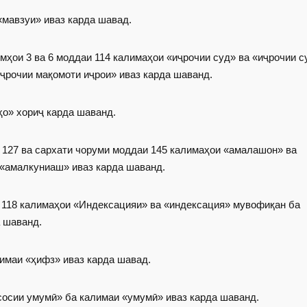
«мавзуи» иваз карда шавад.
исмҳои 3 ва 6 моддаи 114 калимаҳои «иҷрочии суд» ва «иҷрочии с
ҷрочии мақомоти иҷрои» иваз карда шаванд.
ҳо» хориҷ карда шаванд.
 127 ва сархати чоруми моддаи 145 калимаҳои «амалашон» ва
«амалкуниаш» иваз карда шаванд.
аи 118 калимаҳои «Индексацияи» ва «индексация» мувофиқан ба
 шаванд.
лимаи «ҳифз» иваз карда шавад.
сосии умумӣ» ба калимаи «умумӣ» иваз карда шаванд.