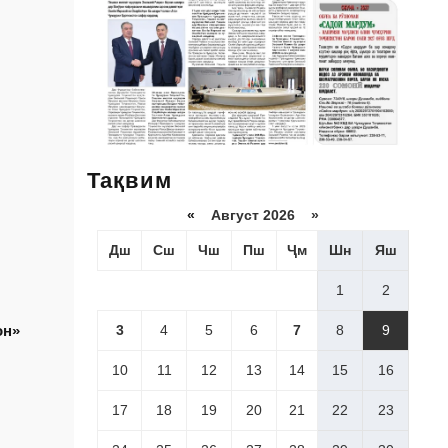
Тақвим
«
Август 2026 »
Дш
Сш
Чш
Пш
Ҷм
Шн
Яш
1
2
3
4
5
6
7
8
9
он»
10
11
12
13
14
15
16
17
18
19
20
21
22
23