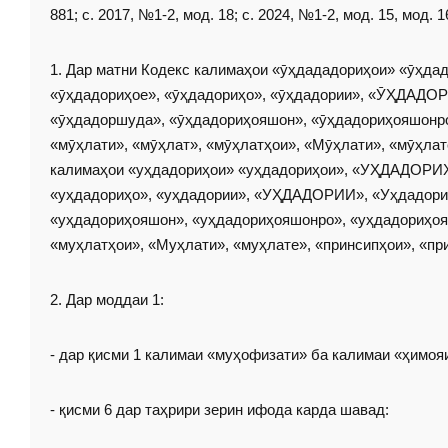
881; с. 2017, №1-2, мод. 18; с. 2024, №1-2, мод. 15, мод.
1. Дар матни Кодекс калимаҳои «ӯҳдададориҳои» «ӯҳ
«ӯҳдадориҳое», «ӯҳдадориҳо», «ӯҳдадории», «ӮҲДАДОР
«ӯҳдадоршуда», «ӯҳдадориҳояшон», «ӯҳдадориҳояшонро»
«мӯҳлати», «мӯҳлат», «мӯҳлатҳои», «Мӯҳлати», «мӯҳлат
калимаҳои «уҳдадориҳои» «уҳдадориҳои», «УҲДАДОРИ
«уҳдадориҳо», «уҳдадории», «УҲДАДОРИИ», «Уҳдадориҳ
«уҳдадориҳояшон», «уҳдадориҳояшонро», «уҳдадориҳояш
«муҳлатҳои», «Муҳлати», «муҳлате», «принсипҳои», «пр
2. Дар моддаи 1:
- дар қисми 1 калимаи «муҳофизати» ба калимаи «ҳимоя
- қисми 6 дар таҳрири зерин ифода карда шавад: