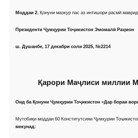
Моддаи 2.
Қонуни мазкур пас аз интишори расмӣ маврид
Президенти Ҷумҳурии Тоҷикистон Эмомалӣ Раҳмон
ш. Душанбе, 17 декабри соли 2025, №2214
Қарори Маҷлиси миллии М
Оид ба Қонуни Ҷумҳурии Тоҷикистон «Дар бораи вор
Мутобиқи моддаи 60 Конститутсияи Ҷумҳурии Тоҷикист
мекунад: