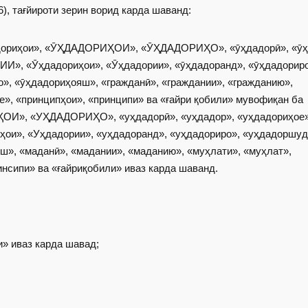
 16), тағйироти зерин ворид карда шаванд:
дадориҳои», «ӮҲДАДОРИҲОИ», «ӮҲДАДОРИҲО», «ӯҳдадорӣ», «ӯҳ
ИИ», «Ӯҳдадориҳои», «Ӯҳдадории», «ӯҳдадоранд», «ӯҳдадориро
, «ӯҳдадориҳояш», «гражданӣ», «граждании», «гражданию»,
е», «принципҳои», «принципи» ва «ғайри қобили» мувофиқан ба
ҲОИ», «УҲДАДОРИҲО», «уҳдадорӣ», «уҳдадор», «уҳдадориҳое»
ои», «Уҳдадории», «уҳдадоранд», «уҳдадориро», «уҳдадоршуд
», «маданӣ», «мадании», «маданию», «муҳлати», «муҳлат»,
инсипи» ва «ғайриқобили» иваз карда шаванд.
и» иваз карда шавад;