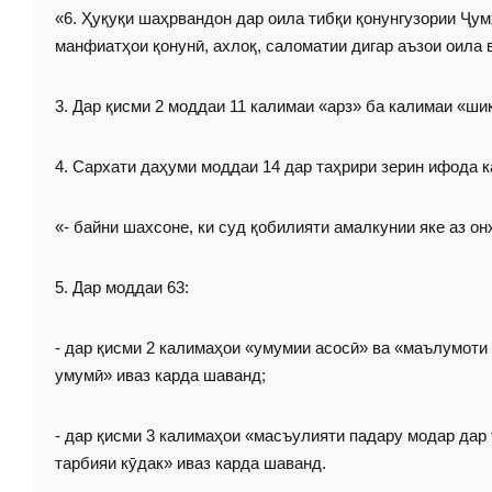
«6. Ҳуқуқи шаҳрвандон дар оила тибқи қонунгузории Ҷум
манфиатҳои қонунӣ, ахлоқ, саломатии дигар аъзои оила
3. Дар қисми 2 моддаи 11 калимаи «арз» ба калимаи «ши
4. Сархати даҳуми моддаи 14 дар таҳрири зерин ифода 
«- байни шахсоне, ки суд қобилияти амалкунии яке аз о
5. Дар моддаи 63:
- дар қисми 2 калимаҳои «умумии асосӣ» ва «маълумоти
умумӣ» иваз карда шаванд;
- дар қисми 3 калимаҳои «масъулияти падару модар да
тарбияи кӯдак» иваз карда шаванд.