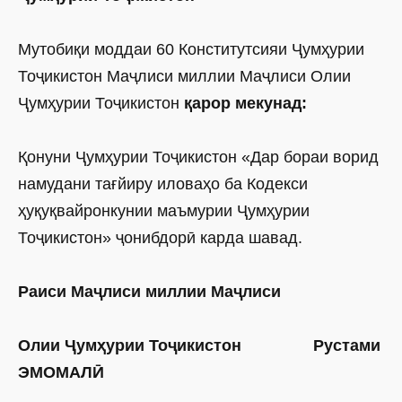
Мутобиқи моддаи 60 Конститутсияи Ҷумҳурии
Тоҷикистон Маҷлиси миллии Маҷлиси Олии
Ҷумҳурии Тоҷикистон
қарор мекунад:
Қонуни Ҷумҳурии Тоҷикистон «Дар бораи ворид
намудани тағйиру иловаҳо ба Кодекси
ҳуқуқвайронкунии маъмурии Ҷумҳурии
Тоҷикистон» ҷонибдорӣ карда шавад.
Раиси Маҷлиси миллии Маҷлиси
Олии Ҷумҳурии Тоҷикистон Рустами
ЭМОМАЛӢ