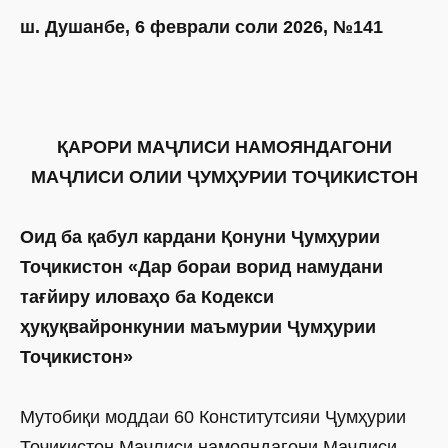
ш. Душанбе, 6 феврали соли 2026, №141
ҚАРОРИ МАҶЛИСИ НАМОЯНДАГОНИ
МАҶЛИСИ ОЛИИ ҶУМҲУРИИ ТОҶИКИСТОН
Оид ба қабул кардани Қонуни Ҷумҳурии
Тоҷикистон «Дар бораи ворид намудани
тағйиру иловаҳо ба Кодекси
ҳуқуқвайронкунии маъмурии Ҷумҳурии
Тоҷикистон»
Мутобиқи моддаи 60 Конститутсияи Ҷумҳурии
Тоҷикистон Маҷлиси намояндагони Маҷлиси