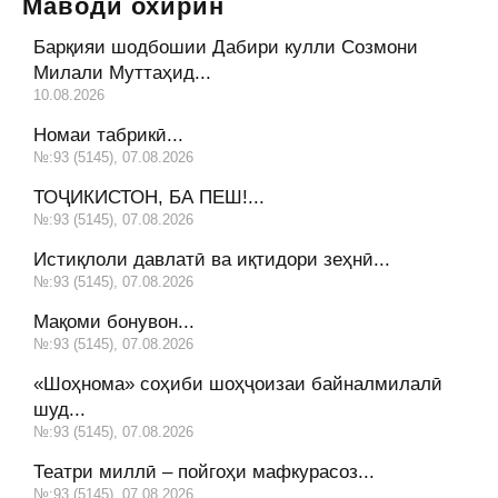
Маводи охирин
Барқияи шодбошии Дабири кулли Созмони
Милали Муттаҳид...
10.08.2026
Номаи табрикӣ...
№:93 (5145), 07.08.2026
ТОҶИКИСТОН, БА ПЕШ!...
№:93 (5145), 07.08.2026
Истиқлоли давлатӣ ва иқтидори зеҳнӣ...
№:93 (5145), 07.08.2026
Мақоми бонувон...
№:93 (5145), 07.08.2026
«Шоҳнома» соҳиби шоҳҷоизаи байналмилалӣ
шуд...
№:93 (5145), 07.08.2026
Театри миллӣ – пойгоҳи мафкурасоз...
№:93 (5145), 07.08.2026