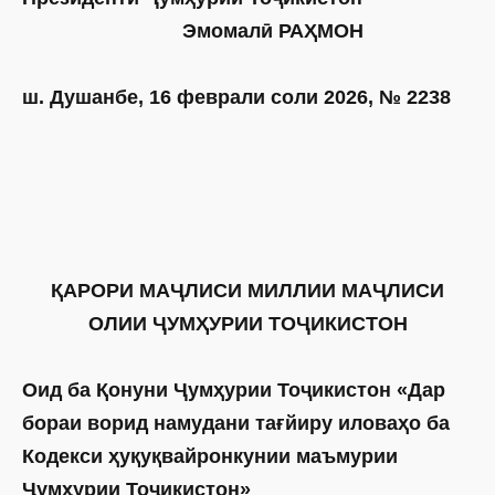
Эмомалӣ РАҲМОН
ш. Душанбе, 16 феврали соли 2026, № 2238
ҚАРОРИ МАҶЛИСИ МИЛЛИИ МАҶЛИСИ
ОЛИИ ҶУМҲУРИИ ТОҶИКИСТОН
Оид ба Қонуни Ҷумҳурии Тоҷикистон «Дар
бораи ворид намудани тағйиру иловаҳо ба
Кодекси ҳуқуқвайронкунии маъмурии
Ҷумҳурии Тоҷикистон»