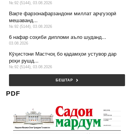
№:92 (5144), 03.08.2026
Вақте фарзонафарзандони миллат арҷгузорӣ
мешаванд...
№:92 (5144), 03.08.2026
6 нафар соҳиби дипломи аъло шуданд...
03.08.2026
Кӯҳистони Мастчоҳ бо қадамҳои устувор дар
роҳи рушд...
№:92 (5144), 03.08.2026
БЕШТАР
PDF