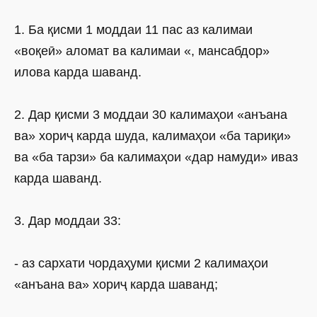
1. Ба қисми 1 моддаи 11 пас аз калимаи
«воқеӣ» аломат ва калимаи «, мансабдор»
илова карда шаванд.
2. Дар қисми 3 моддаи 30 калимаҳои «анъана
ва» хориҷ карда шуда, калимаҳои «ба тариқи»
ва «ба тарзи» ба калимаҳои «дар намуди» иваз
карда шаванд.
3. Дар моддаи 33:
- аз сархати чордаҳуми қисми 2 калимаҳои
«анъана ва» хориҷ карда шаванд;