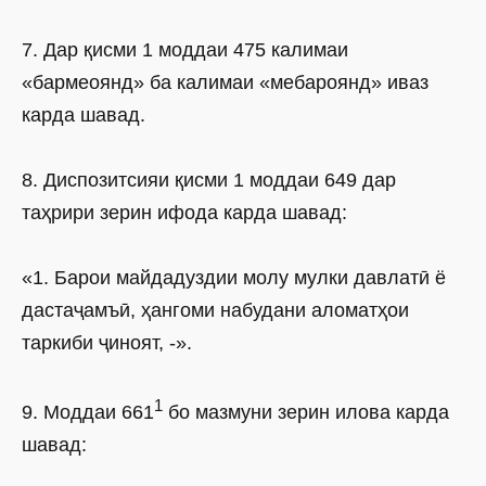
7. Дар қисми 1 моддаи 475 калимаи
«бармеоянд» ба калимаи «мебароянд» иваз
карда шавад.
8. Диспозитсияи қисми 1 моддаи 649 дар
таҳрири зерин ифода карда шавад:
«1. Барои майдадуздии молу мулки давлатӣ ё
дастаҷамъӣ, ҳангоми набудани аломатҳои
таркиби ҷиноят, -».
1
9. Моддаи 661
бо мазмуни зерин илова карда
шавад: