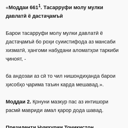
1
«
Моддаи 661
. Тасарруфи молу мулки
давлатӣ ё дастаҷамъӣ
Барои тасарруфи молу мулки давлатӣ ё
дастаҷамъӣ бо роҳи суиистифода аз мансаби
хизматӣ, ҳангоми набудани аломатҳои таркиби
ҷиноят, -
ба андозаи аз сӣ то чил нишондиҳанда барои
ҳисобҳо ҷарима таъин карда мешавад.».
Моддаи 2.
Қонуни мазкур пас аз интишори
расмӣ мавриди амал қарор дода шавад.
Президенти Ҷумҳурии Тоҷикистон