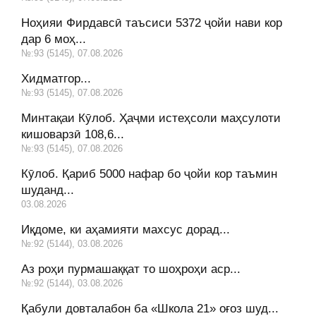
Ноҳияи Фирдавсӣ таъсиси 5372 ҷойи нави кор
дар 6 моҳ...
№:93 (5145), 07.08.2026
Хидматгор...
№:93 (5145), 07.08.2026
Минтақаи Кӯлоб. Ҳаҷми истеҳсоли маҳсулоти
кишоварзӣ 108,6...
№:93 (5145), 07.08.2026
Кӯлоб. Қариб 5000 нафар бо ҷойи кор таъмин
шуданд...
03.08.2026
Иқдоме, ки аҳамияти махсус дорад...
№:92 (5144), 03.08.2026
Аз роҳи пурмашаққат то шоҳроҳи аср...
№:92 (5144), 03.08.2026
Қабули довталабон ба «Школа 21» оғоз шуд...