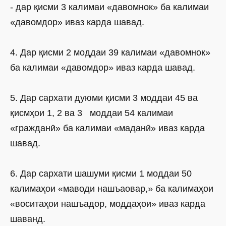
- дар қисми 3 калимаи «давомнок» ба калимаи
«давомдор» иваз карда шавад.
4. Дар қисми 2 моддаи 39 калимаи «давомнок»
ба калимаи «давомдор» иваз карда шавад.
5. Дар сархати дуюми қисми 3 моддаи 45 ва
қисмҳои 1, 2 ва 3 моддаи 54 калимаи
«гражданӣ» ба калимаи «маданӣ» иваз карда
шавад.
6. Дар сархати шашуми қисми 1 моддаи 50
калимаҳои «маводи нашъаовар,» ба калимаҳои
«воситаҳои нашъадор, моддаҳои» иваз карда
шаванд.