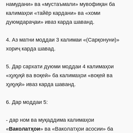
намудани» ва «мустаъмали» мувофиқан ба
калимаҳои «тайёр кардани» ва «хоми
дуюмдараҷаи» иваз карда шаванд.
4. Аз матни моддаи 3 калимаи «(Сарқонуни)»
хориҷ карда шавад.
5. Дар сархати дуюми моддаи 4 калимаҳои
«ҳуқуқӣ ва воқеӣ» ба калимаҳои «воқеӣ ва
ҳуқуқӣ» иваз карда шаванд.
6. Дар моддаи 5:
- дар ном ва муқаддима калимаҳои
«
Ваколатҳои
» ва «Ваколатҳои асосии» ба