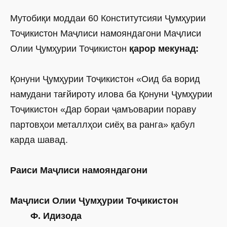
Мутобиқи моддаи 60 Конститутсияи Ҷумҳурии
Тоҷикис­тон Маҷлиси намояндагони Маҷлиси
Олии Ҷумҳурии Тоҷикистон
қарор мекунад:
Қонуни Ҷумҳурии Тоҷикистон «Оид ба ворид
намудани тағйироту илова ба Қонуни Ҷумҳурии
Тоҷикистон «Дар бораи ҷамъоварии пораву
партовҳои металлҳои сиёҳ ва ранга» қабул
карда шавад.
Раиси Маҷлиси намояндагони
Маҷлиси Олии Ҷумҳурии Тоҷикистон
Ф. Идизода