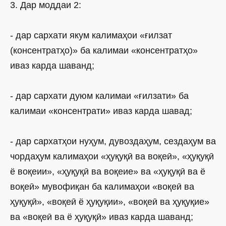
3. Дар моддаи 2:
- дар сархати якум калимаҳои «ғилзат
(консентратҳо)» ба калимаи «консентратҳо»
иваз карда шаванд;
- дар сархати дуюм калимаи «ғилзати» ба
калимаи «консентрати» иваз карда шавад;
- дар сархатҳои нуҳум, дувоздаҳум, сездаҳум ва
чордаҳум калимаҳои «ҳуқуқӣ ва воқеӣ», «ҳуқуқӣ
ё воқеии», «ҳуқуқӣ ва воқеие» ва «ҳуқуқӣ ва ё
воқеӣ» мувофиқан ба калимаҳои «воқеӣ ва
ҳуқуқӣ», «воқеӣ ё ҳуқуқии», «воқеӣ ва ҳуқуқие»
ва «воқеӣ ва ё ҳуқуқӣ» иваз карда шаванд;