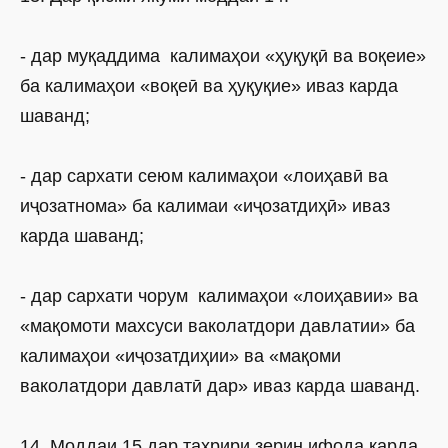
- дар муқаддима калимаҳои «ҳуқуқӣ ва воқеие»
ба калимаҳои «воқеӣ ва ҳуқуқие» иваз карда
шаванд;
- дар сархати сеюм калимаҳои «лоиҳавӣ ва
иҷозатнома» ба калимаи «иҷозатдиҳӣ» иваз
карда шаванд;
- дар сархати чорум калимаҳои «лоиҳавии» ва
«мақомоти махсуси ваколатдори давлатии» ба
калимаҳои «иҷозатдиҳии» ва «мақоми
ваколатдори давлатӣ дар» иваз карда шаванд.
14. Моддаи 15 дар таҳрири зерин ифода карда