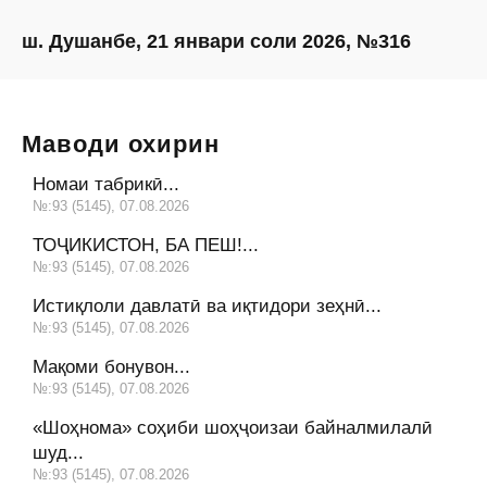
ш. Душанбе, 21 январи соли 2026, №316
Маводи охирин
Номаи табрикӣ...
№:93 (5145), 07.08.2026
ТОҶИКИСТОН, БА ПЕШ!...
№:93 (5145), 07.08.2026
Истиқлоли давлатӣ ва иқтидори зеҳнӣ...
№:93 (5145), 07.08.2026
Мақоми бонувон...
№:93 (5145), 07.08.2026
«Шоҳнома» соҳиби шоҳҷоизаи байналмилалӣ
шуд...
№:93 (5145), 07.08.2026