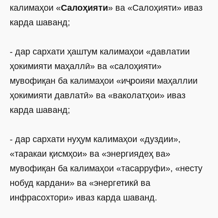
калимаҳои «
Салоҳияти
» ва «Салоҳияти» иваз
карда шаванд;
- дар сархати ҳаштум калимаҳои «давлатии
ҳокимияти маҳаллӣ» ва «салоҳияти»
мувофиқан ба калимаҳои «иҷроияи маҳаллии
ҳокимияти давлатӣ» ва «ваколатҳои» иваз
карда шаванд;
- дар сархати нуҳум калимаҳои «дуздии»,
«таракаи қисмҳои» ва «энергиядеҳ ва»
мувофиқан ба калимаҳои «тасарруфи», «нес­ту
нобуд кардани» ва «энергетикӣ ва
инфрасохтори» иваз карда шаванд.