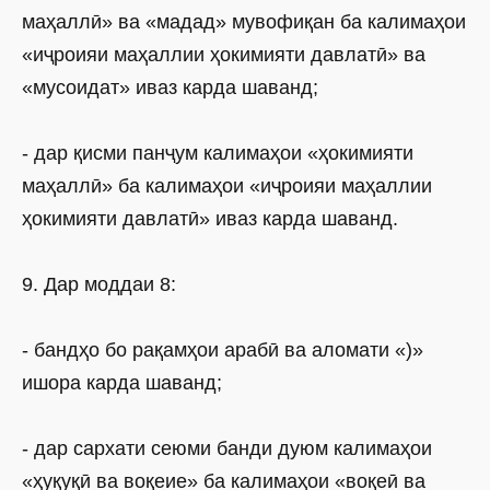
маҳаллӣ» ва «мадад» мувофиқан ба калимаҳои
«иҷроияи маҳаллии ҳокимияти давлатӣ» ва
«мусоидат» иваз карда шаванд;
- дар қисми панҷум калимаҳои «ҳокимияти
маҳаллӣ» ба калимаҳои «иҷроияи маҳаллии
ҳокимияти давлатӣ» иваз карда шаванд.
9. Дар моддаи 8:
- бандҳо бо рақамҳои арабӣ ва аломати «)»
ишора карда шаванд;
- дар сархати сеюми банди дуюм калимаҳои
«ҳуқуқӣ ва воқеие» ба калимаҳои «воқеӣ ва