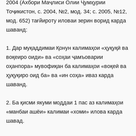
2004 (Ахбори Маҷлиси Олии Ҷумҳурии
Тоҷикистон, с. 2004, №2, мод. 34; с. 2005, №12,
мод. 652) тағйироту иловаи зерин ворид карда
шаванд:
1. Дар муқаддимаи Қонун калимаҳои «ҳуқуқӣ ва
воқеиро оиди» ва «соҳаи ҷамъоварии
оҳанпора» мувофиқан ба калимаҳои «воқеӣ ва
ҳуқуқиро оид ба» ва «ин соҳа» иваз карда
шаванд.
2. Ба қисми якуми моддаи 1 пас аз калимаҳои
«манбаи ашёи» калимаи «хоми» илова карда
шавад.