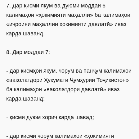
7. Дар қисми якум ва дуюми моддаи 6
калимаҳои «ҳокимияти маҳаллӣ» ба калимаҳои
«иҷроияи маҳаллии ҳокимияти давлатӣ» иваз
карда шаванд.
8. Дар моддаи 7:
- дар қисмҳои якум, чорум ва панҷум калимаҳои
«ваколатдори Ҳукумати Ҷумҳурии Тоҷикистон»
ба калимаҳои «ваколатдори давлатӣ» иваз
карда шаванд;
- қисми дуюм хориҷ карда шавад;
- дар қисми чорум калимаҳои «ҳокимияти