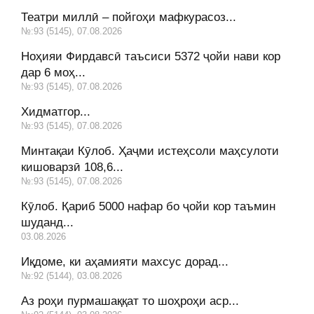
Театри миллӣ – пойгоҳи мафкурасоз...
№:93 (5145), 07.08.2026
Ноҳияи Фирдавсӣ таъсиси 5372 ҷойи нави кор
дар 6 моҳ...
№:93 (5145), 07.08.2026
Хидматгор...
№:93 (5145), 07.08.2026
Минтақаи Кӯлоб. Ҳаҷми истеҳсоли маҳсулоти
кишоварзӣ 108,6...
№:93 (5145), 07.08.2026
Кӯлоб. Қариб 5000 нафар бо ҷойи кор таъмин
шуданд...
03.08.2026
Иқдоме, ки аҳамияти махсус дорад...
№:92 (5144), 03.08.2026
Аз роҳи пурмашаққат то шоҳроҳи аср...