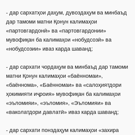
- дар сархатҳои даҳум, дувоздаҳум ва минбаъд
дар тамоми матни Қонун калимаҳои
«партовгардонӣ» ва «партовгардонии»
мувофиқан ба калимаҳои «нобудсозӣ» ва
«нобудсозии» иваз карда шаванд;
- дар сархати чордаҳум ва минбаъд дар тамоми
матни Қонун калимаҳои «баённомаи»,
«баённома», «Баённомаи» ва «салоҳиятдори
ҳокимияти иҷроия» мувофиқан ба калимаҳои
«эъломияи», «эъломия», «Эъломияи» ва
«ваколатдори давлатӣ» иваз карда шаванд;
- дар сархати понздаҳум калимаҳои «захира