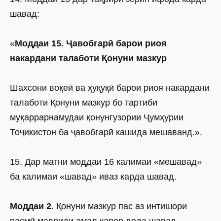
шавад:
«
Моддаи 15. Ҷавобгарӣ барои риоя
накардани талаботи Қонуни мазкур
Шахсони воқеӣ ва ҳуқуқӣ барои риоя накардани
талаботи Қонуни мазкур бо тартиби
муқаррарнамудаи қонунгузории Ҷумҳурии
Тоҷикистон ба ҷавобгарӣ кашида мешаванд.».
15. Дар матни моддаи 16 калимаи «мешавад»
ба калимаи «шавад» иваз карда шавад.
Моддаи 2.
Қонуни мазкур пас аз интишори