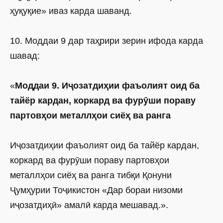
ҳуқуқие» иваз карда шаванд.
10. Моддаи 9 дар таҳрири зерин ифода карда
шавад:
«
Моддаи 9. Иҷозатдиҳии фаъолият оид ба
тайёр кардан, коркард ва фурӯши пораву
партовҳои металлҳои сиёҳ ва ранга
Иҷозатдиҳии фаъолият оид ба тайёр кардан,
коркард ва фурӯши пораву партовҳои
металлҳои сиёҳ ва ранга тибқи Қонуни
Ҷумҳурии Тоҷикистон «Дар бораи низоми
иҷозатдиҳӣ» амалӣ карда мешавад.».