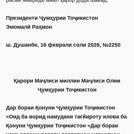
расмӣ мавриди амал қарор дода шавад.
Президенти Ҷумҳурии Тоҷикистон
Эмомалӣ Раҳмон
ш. Душанбе, 16 феврали соли 2026, №2250
Қарори Маҷлиси миллии Маҷлиси Олии
Ҷумҳурии Тоҷикистон
Дар бораи Қонуни Ҷумҳурии Тоҷикистон
«Оид ба ворид намудани тағйироту илова ба
Қонуни Ҷумҳурии Тоҷикистон «Дар бораи