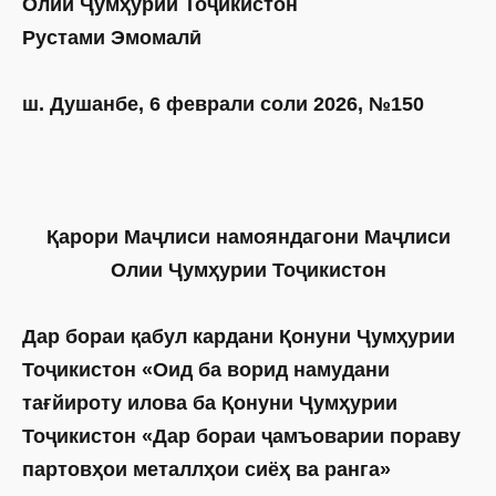
Олии Ҷумҳурии Тоҷикистон
Рустами Эмомалӣ
ш. Душанбе, 6 феврали соли 2026, №150
Қарори Маҷлиси намояндагони Маҷлиси
Олии Ҷумҳурии Тоҷикистон
Дар бораи қабул кардани Қонуни Ҷумҳурии
Тоҷикистон «Оид ба ворид намудани
тағйироту илова ба Қонуни Ҷумҳурии
Тоҷикистон «Дар бораи ҷамъоварии пораву
партовҳои металлҳои сиёҳ ва ранга»