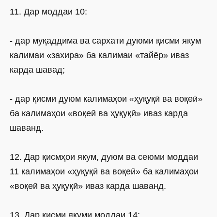
11. Дар моддаи 10:
- дар муқаддима ва сархати дуюми қисми якум
калимаи «захира» ба калимаи «тайёр» иваз
карда шавад;
- дар қисми дуюм калимаҳои «ҳуқуқӣ ва воқеӣ»
ба калимаҳои «воқеӣ ва ҳуқуқӣ» иваз карда
шаванд.
12. Дар қисмҳои якум, дуюм ва сеюми моддаи
11 калимаҳои «ҳуқуқӣ ва воқеӣ» ба калимаҳои
«воқеӣ ва ҳуқуқӣ» иваз карда шаванд.
13. Дар қисми якуми моддаи 14: