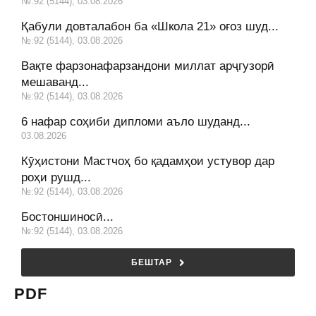
№:92 (5144), 03.08.2026
Қабули довталабон ба «Школа 21» оғоз шуд...
№:92 (5144), 03.08.2026
Вақте фарзонафарзандони миллат арҷгузорӣ
мешаванд...
№:92 (5144), 03.08.2026
6 нафар соҳиби дипломи аъло шуданд...
03.08.2026
Кӯҳистони Мастчоҳ бо қадамҳои устувор дар
роҳи рушд...
№:92 (5144), 03.08.2026
Бостоншиносӣ...
№:92 (5144), 03.08.2026
БЕШТАР
PDF