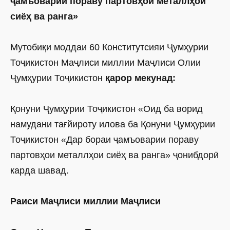
ҷамъоварии пораву партовҳои металлҳои
сиёҳ ва ранга»
Мутобиқи моддаи 60 Конститутсияи Ҷумҳурии
Тоҷикистон Маҷлиси миллии Маҷлиси Олии
Ҷумҳурии Тоҷикистон
қарор мекунад:
Қонуни Ҷумҳурии Тоҷикистон «Оид ба ворид
намудани тағйироту илова ба Қонуни Ҷумҳурии
Тоҷикистон «Дар бораи ҷамъоварии пораву
партовҳои металлҳои сиёҳ ва ранга» ҷонибдорӣ
карда шавад.
Раиси Маҷлиси миллии Маҷлиси