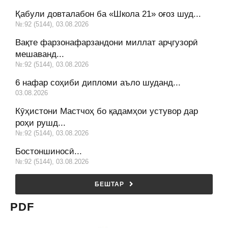
Қабули довталабон ба «Школа 21» оғоз шуд...
№:92 (5144), 03.08.2026
Вақте фарзонафарзандони миллат арҷгузорӣ
мешаванд...
№:92 (5144), 03.08.2026
6 нафар соҳиби дипломи аъло шуданд...
03.08.2026
Кӯҳистони Мастчоҳ бо қадамҳои устувор дар
роҳи рушд...
№:92 (5144), 03.08.2026
Бостоншиносӣ...
№:92 (5144), 03.08.2026
БЕШТАР
PDF