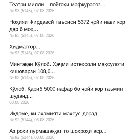
Театри миллӣ – пойгоҳи мафкурасоз...
№:93 (5145), 07.08.2026
Ноҳияи Фирдавсӣ таъсиси 5372 ҷойи нави кор
дар 6 моҳ...
№:93 (5145), 07.08.2026
Хидматгор...
№:93 (5145), 07.08.2026
Минтақаи Кӯлоб. Ҳаҷми истеҳсоли маҳсулоти
кишоварзӣ 108,6...
№:93 (5145), 07.08.2026
Кӯлоб. Қариб 5000 нафар бо ҷойи кор таъмин
шуданд...
03.08.2026
Иқдоме, ки аҳамияти махсус дорад...
№:92 (5144), 03.08.2026
Аз роҳи пурмашаққат то шоҳроҳи аср...
№:92 (5144), 03.08.2026