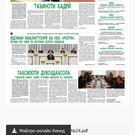
Файлро онлайн бинед
№24.pdf