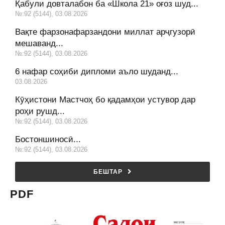
Қабули довталабон ба «Школа 21» оғоз шуд...
№:92 (5144), 03.08.2026
Вақте фарзонафарзандони миллат арҷгузорӣ
мешаванд...
№:92 (5144), 03.08.2026
6 нафар соҳиби дипломи аъло шуданд...
03.08.2026
Кӯҳистони Мастчоҳ бо қадамҳои устувор дар
роҳи рушд...
№:92 (5144), 03.08.2026
Бостоншиносӣ...
№:92 (5144), 03.08.2026
БЕШТАР
PDF