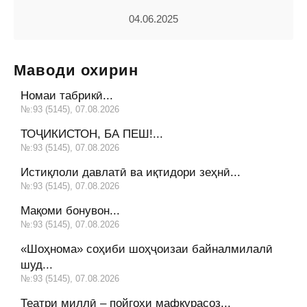
04.06.2025
Маводи охирин
Номаи табрикӣ...
№:93 (5145), 07.08.2026
ТОҶИКИСТОН, БА ПЕШ!...
№:93 (5145), 07.08.2026
Истиқлоли давлатӣ ва иқтидори зеҳнӣ...
№:93 (5145), 07.08.2026
Мақоми бонувон...
№:93 (5145), 07.08.2026
«Шоҳнома» соҳиби шоҳҷоизаи байналмилалӣ
шуд...
№:93 (5145), 07.08.2026
Театри миллӣ – пойгоҳи мафкурасоз...