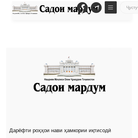
Дарёфти роҳҳои нави ҳамкории иқтисодӣ