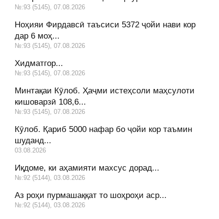
№:93 (5145), 07.08.2026
Ноҳияи Фирдавсӣ таъсиси 5372 ҷойи нави кор
дар 6 моҳ...
№:93 (5145), 07.08.2026
Хидматгор...
№:93 (5145), 07.08.2026
Минтақаи Кӯлоб. Ҳаҷми истеҳсоли маҳсулоти
кишоварзӣ 108,6...
№:93 (5145), 07.08.2026
Кӯлоб. Қариб 5000 нафар бо ҷойи кор таъмин
шуданд...
03.08.2026
Иқдоме, ки аҳамияти махсус дорад...
№:92 (5144), 03.08.2026
Аз роҳи пурмашаққат то шоҳроҳи аср...
№:92 (5144), 03.08.2026