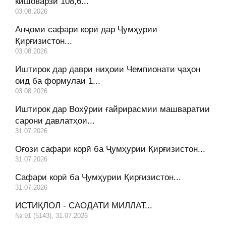
кишоварзӣ 108,6...
03.08.2026
Анҷоми сафари корӣ дар Ҷумҳурии
Қирғизистон...
03.08.2026
Иштирок дар даври ниҳоии Чемпионати ҷаҳон
оид ба формулаи 1...
03.08.2026
Иштирок дар Вохӯрии ғайрирасмии машваратии
сарони давлатҳои...
31.07.2026
Оғози сафари корӣ ба Ҷумҳурии Қирғизистон...
31.07.2026
Сафари корӣ ба Ҷумҳурии Қирғизистон...
31.07.2026
ИСТИҚЛОЛ - САОДАТИ МИЛЛАТ...
№:91 (5143), 31.07.2026