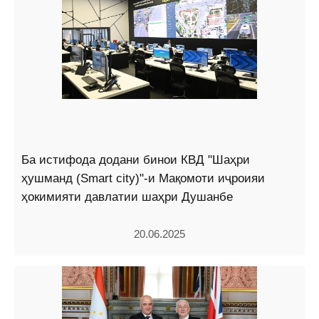
Ба истифода додани бинои КВД "Шаҳри
ҳушманд (Smart city)"-и Мақомоти иҷроияи
ҳокимияти давлатии шаҳри Душанбе
20.06.2025