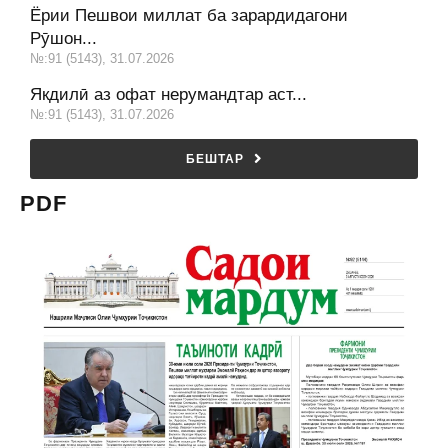
Ёрии Пешвои миллат ба зарардидагони
Рӯшон...
№:91 (5143), 31.07.2026
Якдилӣ аз офат нерумандтар аст...
№:91 (5143), 31.07.2026
БЕШТАР
PDF