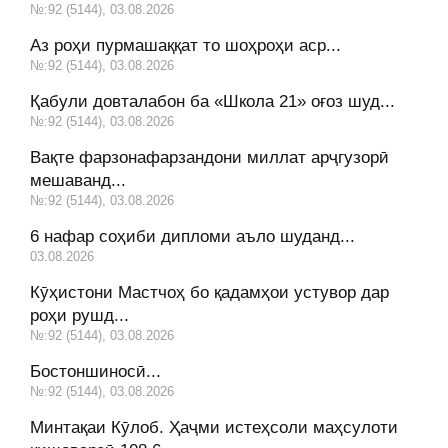
№:92 (5144), 03.08.2026
Аз роҳи пурмашаққат то шоҳроҳи аср...
№:92 (5144), 03.08.2026
Қабули довталабон ба «Школа 21» оғоз шуд...
№:92 (5144), 03.08.2026
Вақте фарзонафарзандони миллат арҷгузорӣ
мешаванд...
№:92 (5144), 03.08.2026
6 нафар соҳиби дипломи аъло шуданд...
03.08.2026
Кӯҳистони Мастчоҳ бо қадамҳои устувор дар
роҳи рушд...
№:92 (5144), 03.08.2026
Бостоншиносӣ...
№:92 (5144), 03.08.2026
Минтақаи Кӯлоб. Ҳаҷми истеҳсоли маҳсулоти