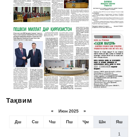
Тақвим
«
Июн 2025
»
Дш
Сш
Чш
Пш
Ҷм
Шн
Яш
1