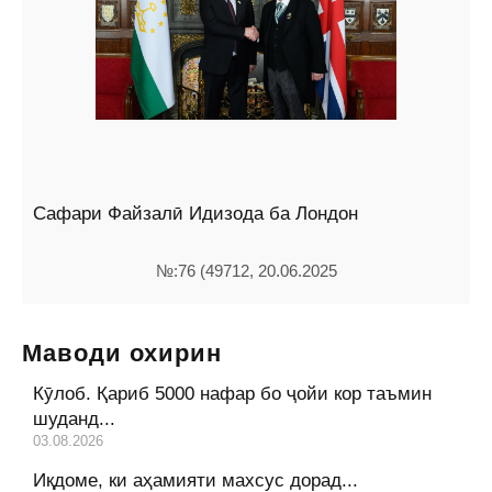
Сафари Файзалӣ Идизода ба Лондон
№:76 (49712, 20.06.2025
Маводи охирин
Кӯлоб. Қариб 5000 нафар бо ҷойи кор таъмин
шуданд...
03.08.2026
Иқдоме, ки аҳамияти махсус дорад...