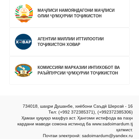
МАҶЛИСИ НАМОЯНДАГОНИ МАҶЛИСИ
ОЛИИ ҶУМҲУРИИ ТОҶИКИСТОН
АГЕНТИИ МИЛЛИИ ИТТИЛООТИИ
ТОҶИКИСТОН ХОВАР
КОМИССИЯИ МАРКАЗИИ ИНТИХОБОТ ВА
РАЪЙПУРСИИ ҶУМҲУРИИ ТОҶИКИСТОН
734018, шаҳри Душанбе, хиёбони Саъдӣ Шерозӣ - 16
Тел: (+992 372385371), (+992372385306)
Ҳамаи ҳуқуқҳо маҳфуз аст. Ҳангоми истифода ва паҳн
кардани маводи сомона истинод ба www.sadoimardum.tj
ҳатмист.
Почтаи электронӣ: sadoimardum@yandex.ru