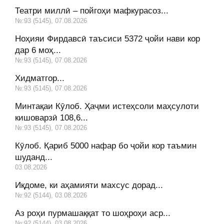
Театри миллӣ – пойгоҳи мафкурасоз...
№:93 (5145), 07.08.2026
Ноҳияи Фирдавсӣ таъсиси 5372 ҷойи нави кор
дар 6 моҳ...
№:93 (5145), 07.08.2026
Хидматгор...
№:93 (5145), 07.08.2026
Минтақаи Кӯлоб. Ҳаҷми истеҳсоли маҳсулоти
кишоварзӣ 108,6...
№:93 (5145), 07.08.2026
Кӯлоб. Қариб 5000 нафар бо ҷойи кор таъмин
шуданд...
03.08.2026
Иқдоме, ки аҳамияти махсус дорад...
№:92 (5144), 03.08.2026
Аз роҳи пурмашаққат то шоҳроҳи аср...
№:92 (5144), 03.08.2026