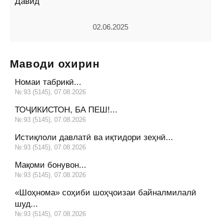
Давид
02.06.2025
Маводи охирин
Номаи табрикӣ...
№:93 (5145), 07.08.2026
ТОҶИКИСТОН, БА ПЕШ!...
№:93 (5145), 07.08.2026
Истиқлоли давлатӣ ва иқтидори зеҳнӣ...
№:93 (5145), 07.08.2026
Мақоми бонувон...
№:93 (5145), 07.08.2026
«Шоҳнома» соҳиби шоҳҷоизаи байналмилалӣ
шуд...
№:93 (5145), 07.08.2026