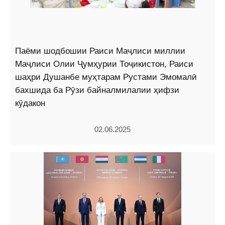
Паёми шодбошии Раиси Маҷлиси миллии
Маҷлиси Олии Ҷумҳурии Тоҷикистон, Раиси
шаҳри Душанбе муҳтарам Рустами Эмомалӣ
бахшида ба Рӯзи байналмилалии ҳифзи
кӯдакон
02.06.2025