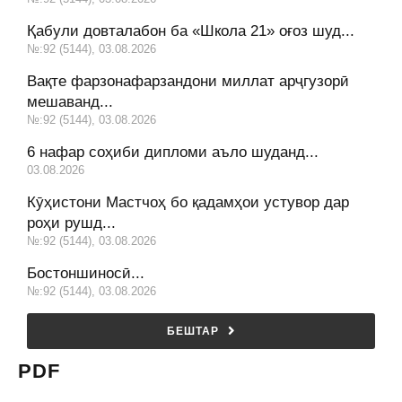
Қабули довталабон ба «Школа 21» оғоз шуд...
№:92 (5144), 03.08.2026
Вақте фарзонафарзандони миллат арҷгузорӣ
мешаванд...
№:92 (5144), 03.08.2026
6 нафар соҳиби дипломи аъло шуданд...
03.08.2026
Кӯҳистони Мастчоҳ бо қадамҳои устувор дар
роҳи рушд...
№:92 (5144), 03.08.2026
Бостоншиносӣ...
№:92 (5144), 03.08.2026
БЕШТАР
PDF