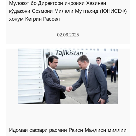
Мулоқот бо Директори иҷроияи Хазинаи
кӯдакони Созмони Милали Муттаҳид (ЮНИСЕФ)
хонум Кетрин Рассел
02.06.2025
Идомаи сафари расмии Раиси Маҷлиси миллии