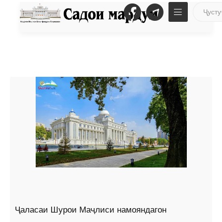
Ҷаласаи Шурои Маҷлиси намояндагон