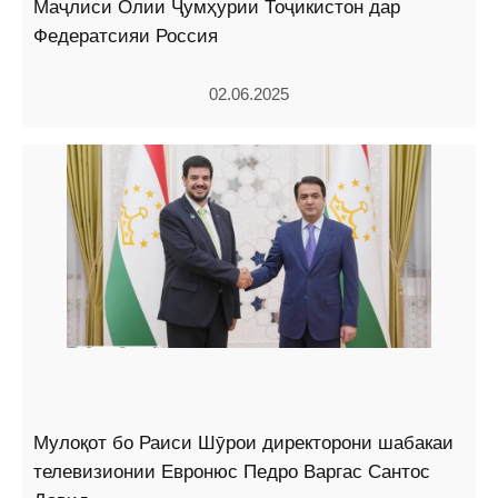
Маҷлиси Олии Ҷумҳурии Тоҷикистон дар
Федератсияи Россия
02.06.2025
Мулоқот бо Раиси Шӯрои директорони шабакаи
телевизионии Евронюс Педро Варгас Сантос