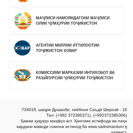
МАҶЛИСИ НАМОЯНДАГОНИ МАҶЛИСИ
ОЛИИ ҶУМҲУРИИ ТОҶИКИСТОН
АГЕНТИИ МИЛЛИИ ИТТИЛООТИИ
ТОҶИКИСТОН ХОВАР
КОМИССИЯИ МАРКАЗИИ ИНТИХОБОТ ВА
РАЪЙПУРСИИ ҶУМҲУРИИ ТОҶИКИСТОН
734018, шаҳри Душанбе, хиёбони Саъдӣ Шерозӣ - 16
Тел: (+992 372385371), (+992372385306)
Ҳамаи ҳуқуқҳо маҳфуз аст. Ҳангоми истифода ва паҳн
кардани маводи сомона истинод ба www.sadoimardum.tj
ҳатмист.