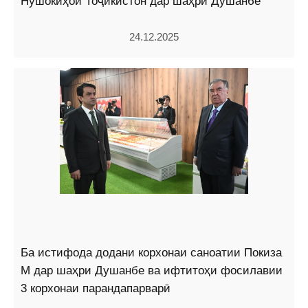
Нӯшокиҳои Тоҷикистон дар шаҳри Душанбе
24.12.2025
Ба истифода додани корхонаи саноатии Покиза
М дар шаҳри Душанбе ва ифтитоҳи фосилавии
3 корхонаи парандапарварӣ