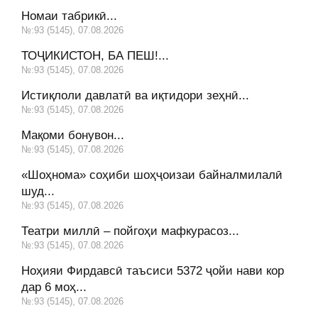
Номаи табрикӣ...
№:93 (5145), 07.08.2026
ТОҶИКИСТОН, БА ПЕШ!...
№:93 (5145), 07.08.2026
Истиқлоли давлатӣ ва иқтидори зеҳнӣ...
№:93 (5145), 07.08.2026
Мақоми бонувон...
№:93 (5145), 07.08.2026
«Шоҳнома» соҳиби шоҳҷоизаи байналмилалӣ
шуд...
№:93 (5145), 07.08.2026
Театри миллӣ – пойгоҳи мафкурасоз...
№:93 (5145), 07.08.2026
Ноҳияи Фирдавсӣ таъсиси 5372 ҷойи нави кор
дар 6 моҳ...
№:93 (5145), 07.08.2026