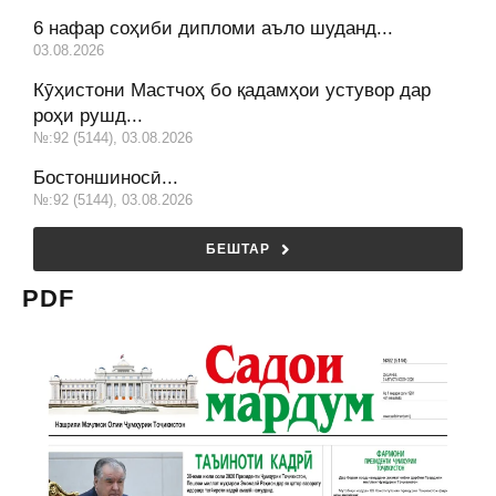
6 нафар соҳиби дипломи аъло шуданд...
03.08.2026
Кӯҳистони Мастчоҳ бо қадамҳои устувор дар
роҳи рушд...
№:92 (5144), 03.08.2026
Бостоншиносӣ...
№:92 (5144), 03.08.2026
БЕШТАР
PDF