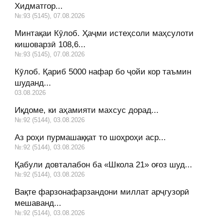
Хидматгор...
№:93 (5145), 07.08.2026
Минтақаи Кӯлоб. Ҳаҷми истеҳсоли маҳсулоти
кишоварзӣ 108,6...
№:93 (5145), 07.08.2026
Кӯлоб. Қариб 5000 нафар бо ҷойи кор таъмин
шуданд...
03.08.2026
Иқдоме, ки аҳамияти махсус дорад...
№:92 (5144), 03.08.2026
Аз роҳи пурмашаққат то шоҳроҳи аср...
№:92 (5144), 03.08.2026
Қабули довталабон ба «Школа 21» оғоз шуд...
№:92 (5144), 03.08.2026
Вақте фарзонафарзандони миллат арҷгузорӣ
мешаванд...
№:92 (5144), 03.08.2026