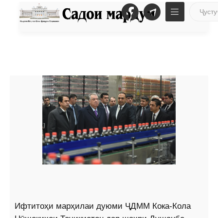
Ифтитоҳи марҳилаи дуюми ҶДММ Кока-Кола