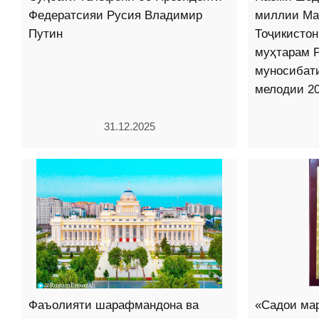
Федератсияи Русия Владимир
миллии Ма
Путин
Тоҷикисто
муҳтарам 
муносибат
мелодии 2
31.12.2025
Фаъолияти шарафмандона ва
«Садои ма