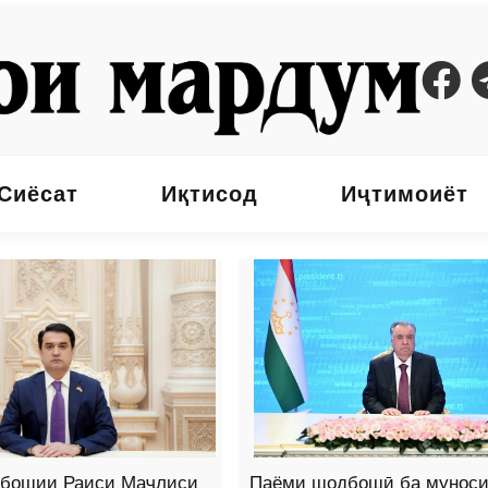
Сиёсат
Иқтисод
Иҷтимоиёт
бошии Раиси Маҷлиси
Паёми шодбошӣ ба муноси