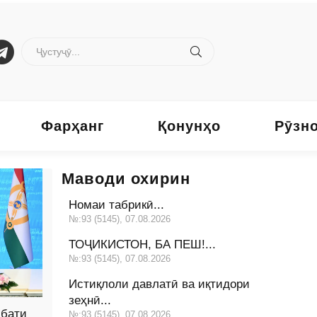
Фарҳанг
Қонунҳо
Рӯзн
Маводи охирин
Номаи табрикӣ...
№:93 (5145), 07.08.2026
ТОҶИКИСТОН, БА ПЕШ!...
№:93 (5145), 07.08.2026
Истиқлоли давлатӣ ва иқтидори
зеҳнӣ...
бати
№:93 (5145), 07.08.2026