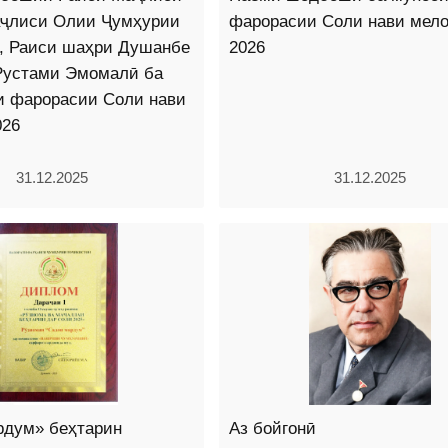
ҷлиси Олии Ҷумҳурии
фарорасии Соли нави мел
н, Раиси шаҳри Душанбе
2026
Рустами Эмомалӣ ба
и фарорасии Соли нави
026
31.12.2025
31.12.2025
рдум» беҳтарин
Аз бойгонӣ