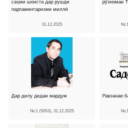
саҳми шоиста дар рушди
рӯзномаи 
парламентаризми миллӣ
31.12.2025
№:1
Дар дилу дидаи мардум
Равзанае б
№:1 (5053), 31.12.2025
№:1