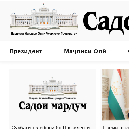
Президент
Маҷлиси Олӣ
Суҳбати телефонӣ бо Президенти
Паёми шод