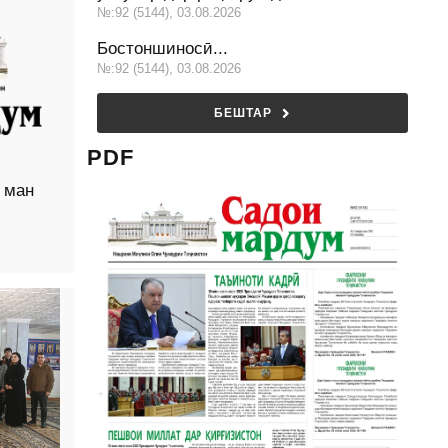
№:92 (5144), 03.08.2026
Бостоншиносӣ...
№:92 (5144), 03.08.2026
БЕШТАР
PDF
 ман