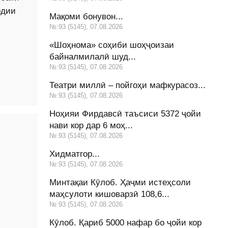
одии
Мақоми бонувон...
№:93 (5145), 07.08.2026
«Шоҳнома» соҳиби шоҳҷоизаи
байналмилалӣ шуд...
№:93 (5145), 07.08.2026
Театри миллӣ – пойгоҳи мафкурасоз...
№:93 (5145), 07.08.2026
Ноҳияи Фирдавсӣ таъсиси 5372 ҷойи
нави кор дар 6 моҳ...
№:93 (5145), 07.08.2026
Хидматгор...
№:93 (5145), 07.08.2026
Минтақаи Кӯлоб. Ҳаҷми истеҳсоли
маҳсулоти кишоварзӣ 108,6...
№:93 (5145), 07.08.2026
Кӯлоб. Қариб 5000 нафар бо ҷойи кор