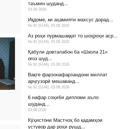
таъмин шуданд...
03.08.2026
Иқдоме, ки аҳамияти махсус дорад...
№:92 (5144), 03.08.2026
Аз роҳи пурмашаққат то шоҳроҳи аср...
№:92 (5144), 03.08.2026
Қабули довталабон ба «Школа 21»
оғоз шуд...
№:92 (5144), 03.08.2026
Вақте фарзонафарзандони миллат
арҷгузорӣ мешаванд...
№:92 (5144), 03.08.2026
6 нафар соҳиби дипломи аъло
шуданд...
03.08.2026
Кӯҳистони Мастчоҳ бо қадамҳои
устувор дар роҳи рушд...