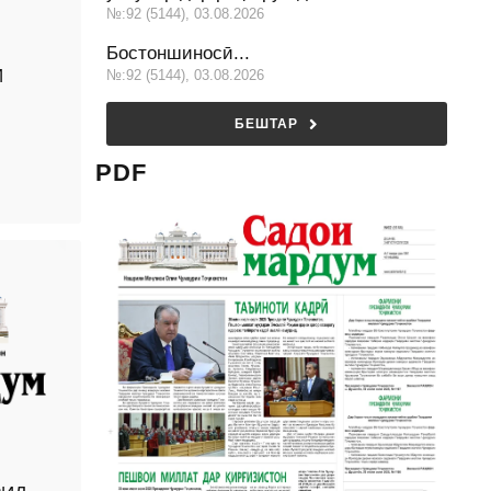
№:92 (5144), 03.08.2026
Бостоншиносӣ...
И
№:92 (5144), 03.08.2026
БЕШТАР
PDF