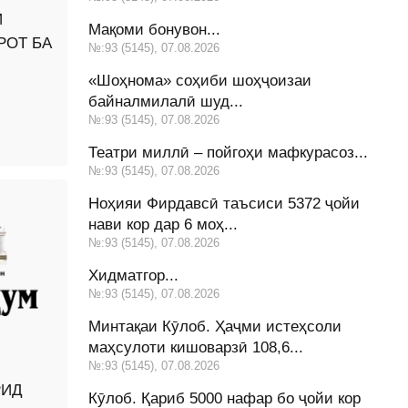
И
Мақоми бонувон...
РОТ БА
№:93 (5145), 07.08.2026
«Шоҳнома» соҳиби шоҳҷоизаи
байналмилалӣ шуд...
№:93 (5145), 07.08.2026
Театри миллӣ – пойгоҳи мафкурасоз...
№:93 (5145), 07.08.2026
Ноҳияи Фирдавсӣ таъсиси 5372 ҷойи
нави кор дар 6 моҳ...
№:93 (5145), 07.08.2026
Хидматгор...
№:93 (5145), 07.08.2026
Минтақаи Кӯлоб. Ҳаҷми истеҳсоли
маҳсулоти кишоварзӣ 108,6...
№:93 (5145), 07.08.2026
РИД
Кӯлоб. Қариб 5000 нафар бо ҷойи кор