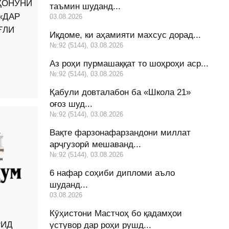
ҚОНУНИ
таъмин шуданд...
«ДАР
03.08.2026
ҒЛИ
Иқдоме, ки аҳамияти махсус дорад...
№:92 (5144), 03.08.2026
Аз роҳи пурмашаққат то шоҳроҳи аср...
№:92 (5144), 03.08.2026
Қабули довталабон ба «Школа 21»
оғоз шуд...
№:92 (5144), 03.08.2026
Вақте фарзонафарзандони миллат
арҷгузорӣ мешаванд...
№:92 (5144), 03.08.2026
6 нафар соҳиби дипломи аъло
шуданд...
03.08.2026
Кӯҳистони Мастчоҳ бо қадамҳои
РИД
устувор дар роҳи рушд...