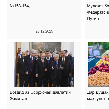
№153-154,
Мулоқот б
Федератси
Путин
23.12.2025
Боздид аз Осорхонаи давлатии
Дар Душан
Эрмитаж
маҳсулот о