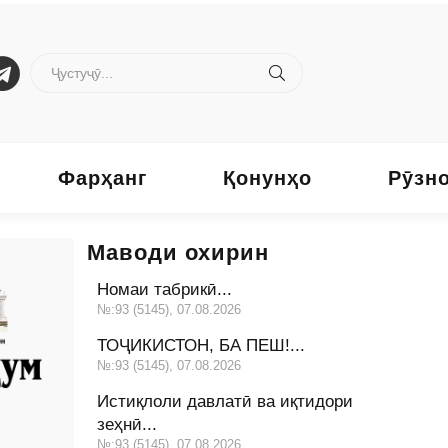
Фарҳанг
Қонунҳо
Рӯзн
Маводи охирин
Номаи табрикӣ...
№:93 (5145), 07.08.2026
ТОҶИКИСТОН, БА ПЕШ!...
№:93 (5145), 07.08.2026
Истиқлоли давлатӣ ва иқтидори
зеҳнӣ...
№:93 (5145), 07.08.2026