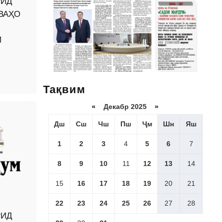
РИД
ВАҲО
И
Тақвим
«
Декабр 2025
»
Дш
Сш
Чш
Пш
Ҷм
Шн
Яш
1
2
3
4
5
6
7
8
9
10
11
12
13
14
15
16
17
18
19
20
21
22
23
24
25
26
27
28
РИД