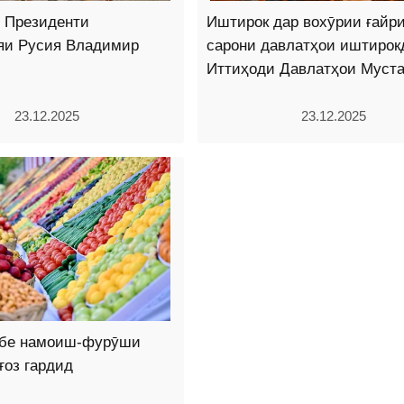
о Президенти
Иштирок дар вохӯрии ғайр
яи Русия Владимир
сарони давлатҳои иштирок
Иттиҳоди Давлатҳои Муст
23.12.2025
23.12.2025
бе намоиш-фурӯши
ғоз гардид