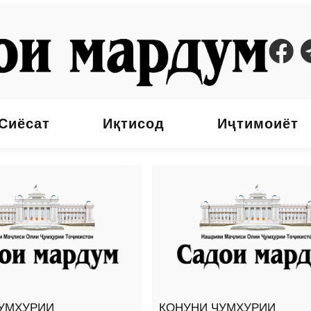
Сиёсат
Иқтисод
Иҷтимоиёт
УМҲУРИИ
ҚОНУНИ ҶУМҲУРИИ