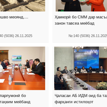
Пешво меоянд,…
Ҳамкорӣ бо СММ дар масъ
занон тавсеа меёбад
0 (5036) 26.11.2025
№:140 (5036) 26.11.202
 парлумонӣ бо
Ҷаласаи АБ ИДМ оид ба та
 таҳким меёбанд
фарҳанги истилоҳот