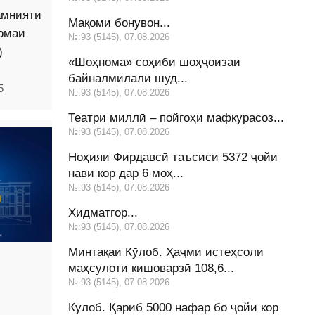
амнияти
Мақоми бонувон...
омаи
№:93 (5145), 07.08.2026
)
«Шоҳнома» соҳиби шоҳҷоизаи
байналмилалӣ шуд...
5
№:93 (5145), 07.08.2026
Театри миллӣ – пойгоҳи мафкурасоз...
№:93 (5145), 07.08.2026
Ноҳияи Фирдавсӣ таъсиси 5372 ҷойи
нави кор дар 6 моҳ...
№:93 (5145), 07.08.2026
Хидматгор...
№:93 (5145), 07.08.2026
Минтақаи Кӯлоб. Ҳаҷми истеҳсоли
маҳсулоти кишоварзӣ 108,6...
№:93 (5145), 07.08.2026
Кӯлоб. Қариб 5000 нафар бо ҷойи кор