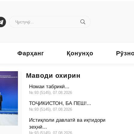
Фарҳанг
Қонунҳо
Рӯзн
Маводи охирин
Номаи табрикӣ...
№:93 (5145), 07.08.2026
ТОҶИКИСТОН, БА ПЕШ!...
№:93 (5145), 07.08.2026
Истиқлоли давлатӣ ва иқтидори
зеҳнӣ...
№:93 (5145), 07.08.2026