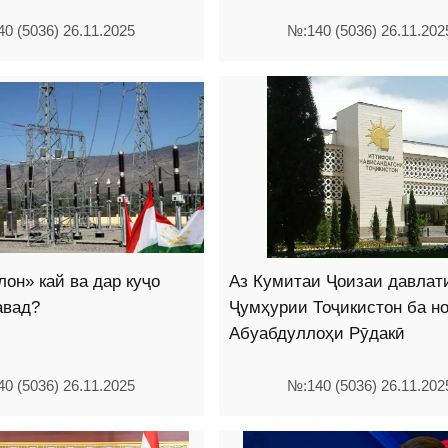
0 (5036) 26.11.2025
№:140 (5036) 26.11.202
он» кай ва дар куҷо
Аз Кумитаи Ҷоизаи давлат
авад?
Ҷумҳурии Тоҷикистон ба н
Абуабдуллоҳи Рӯдакӣ
0 (5036) 26.11.2025
№:140 (5036) 26.11.202