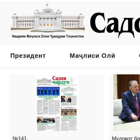
Президент
Маҷлиси Олӣ
№141,
Мулоқот б