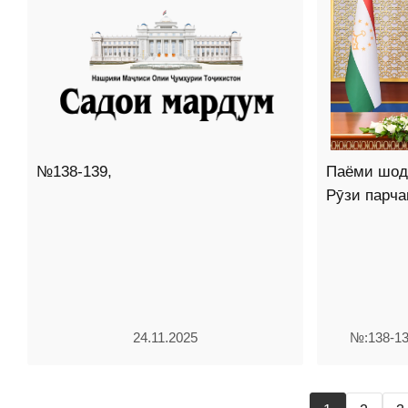
№138-139,
Паёми шод
Рӯзи парч
24.11.2025
№:138-13