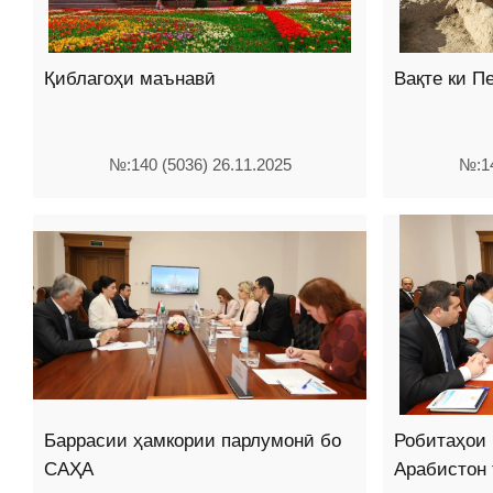
Қиблагоҳи маънавӣ
Вақте ки 
№:140 (5036) 26.11.2025
№:14
Баррасии ҳамкории парлумонӣ бо
Робитаҳои
САҲА
Арабистон