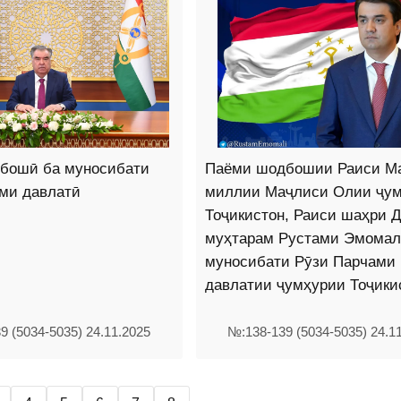
бошӣ ба муносибати
Паёми шодбошии Раиси М
ами давлатӣ
миллии Маҷлиси Олии ҷу
Тоҷикистон, Раиси шаҳри 
муҳтарам Рустами Эмомал
муносибати Рӯзи Парчами
давлатии ҷумҳурии Тоҷики
9 (5034-5035) 24.11.2025
№:138-139 (5034-5035) 24.1