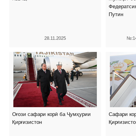
Федератси
Путин
28.11.2025
№:14
Оғози сафари корӣ ба Ҷумҳурии
Сафари ко
Қирғизистон
Қирғизисто