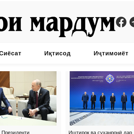
Сиёсат
Иқтисод
Иҷтимоиёт
о Президенти
Иштирок ва суханронӣ дар