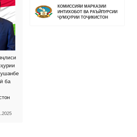
КОМИССИЯИ МАРКАЗИИ
ИНТИХОБОТ ВА РАЪЙПУРСИИ
ҶУМҲУРИИ ТОҶИКИСТОН
аҷлиси
мҳурии
Душанбе
ӣ ба
стон
1.2025