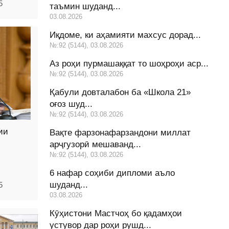
5
таъмин шуданд...
03.08.2026
Иқдоме, ки аҳамияти махсус дорад...
№:92 (5144), 03.08.2026
Аз роҳи пурмашаққат то шоҳроҳи аср...
№:92 (5144), 03.08.2026
Қабули довталабон ба «Школа 21»
оғоз шуд...
№:92 (5144), 03.08.2026
ии
Вақте фарзонафарзандони миллат
арҷгузорӣ мешаванд...
№:92 (5144), 03.08.2026
6 нафар соҳиби дипломи аъло
шуданд...
5
03.08.2026
Кӯҳистони Мастчоҳ бо қадамҳои
устувор дар роҳи рушд...