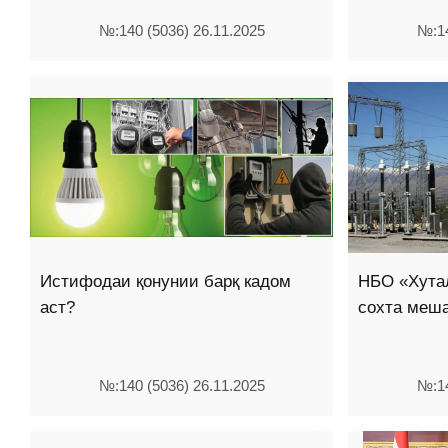
№:140 (5036) 26.11.2025
№:14
Истифодаи қонунии барқ кадом
НБО «Хутал
аст?
сохта меш
№:140 (5036) 26.11.2025
№:14