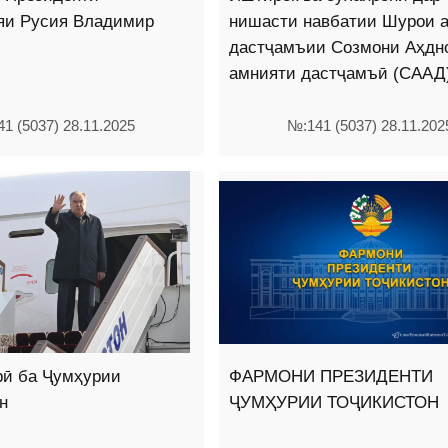
яи Русия Владимир
нишасти навбатии Шурои 
дастҷамъии Созмони Аҳдн
амнияти дастҷамъӣ (СААД
1 (5037) 28.11.2025
№:141 (5037) 28.11.202
рӣ ба Ҷумҳурии
ФАРМОНИ ПРЕЗИДЕНТИ
н
ҶУМҲУРИИ ТОҶИКИСТОН