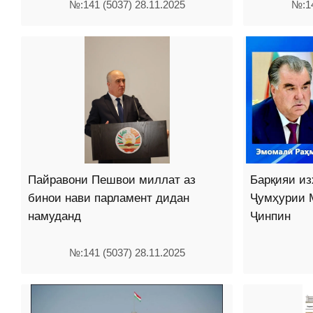
№:141 (5037) 28.11.2025
№:14
Пайравони Пешвои миллат аз
Барқияи из
бинои нави парламент дидан
Ҷумҳурии 
намуданд
Ҷинпин
№:141 (5037) 28.11.2025