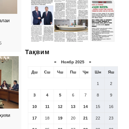
алаи
5
Тақвим
«
Ноябр 2025
»
Дш
Сш
Чш
Пш
Ҷм
Шн
Яш
1
2
3
4
5
6
7
8
9
10
11
12
13
14
15
16
ҳияи
17
18
19
20
21
22
23