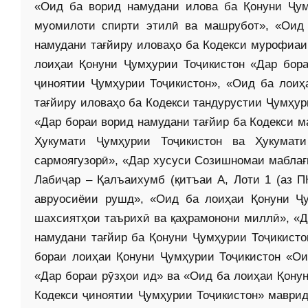
«Оид ба ворид намудани илова ба Қонуни Ҷум
муомилоти спирти этилӣ ва машрубот», «Оид 
намудани тағйиру иловаҳо ба Кодекси мурофиаи
лоиҳаи Қонуни Ҷумҳурии Тоҷикистон «Дар бор
ҷиноятии Ҷумҳурии Тоҷикистон», «Оид ба лоиҳ
тағйиру иловаҳо ба Кодекси тандурустии Ҷумҳур
«Дар бораи ворид намудани тағйир ба Кодекси 
Ҳукумати Ҷумҳурии Тоҷикистон ва Ҳукумат
сармоягузорӣ», «Дар хусуси Созишномаи маблағ
Лабиҷар – Қалъаихумб (қитъаи А, Лоти 1 (аз П
авруосиёии рушд», «Оид ба лоиҳаи Қонуни Ҷу
шахсиятҳои таърихӣ ва қаҳрамонони миллӣ», «Д
намудани тағйир ба Қонуни Ҷумҳурии Тоҷикисто
бораи лоиҳаи Қонуни Ҷумҳурии Тоҷикистон «Ои
«Дар бораи рӯзҳои ид» ва «Оид ба лоиҳаи Қону
Кодекси ҷиноятии Ҷумҳурии Тоҷикистон» маврид