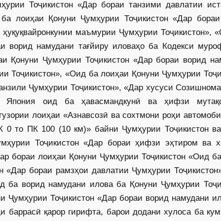
ҳурии Тоҷикистон «Дар бораи танзими давлатии ист
ба лоиҳаи Қонуни Ҷумҳурии Тоҷикистон «Дар бораи
 ҳуқуқвайронкунии маъмурии Ҷумҳурии Тоҷикистон», «
аи ворид намудани тағйиру иловаҳо ба Кодекси муро
аи Қонуни Ҷумҳурии Тоҷикистон «Дар бораи ворид на
ии Тоҷикис­тон», «Оид ба лоиҳаи Қонуни Ҷумҳурии Тоҷ
манзили Ҷумҳурии Тоҷикистон», «Дар хусуси Созишном
и Япония оид ба ҳавасмандкунӣ ва ҳифзи мутақ
гузории лоиҳаи «Азнавсозӣ ва сохтмони роҳи автомоб
К 0 то ПК 100 (10 км)» байни Ҷумҳурии Тоҷикистон в
мҳурии Тоҷикистон «Дар бораи ҳифзи эҳтиром ва х
ар бораи лоиҳаи Қонуни Ҷумҳурии Тоҷикистон «Оид ба
н «Дар бораи рамзҳои давлатии Ҷумҳурии Тоҷикистон»
д ба ворид намудани илова ба Қонуни Ҷумҳурии Тоҷи
ни Ҷумҳурии Тоҷикистон «Дар бораи ворид намудани и
и баррасӣ қарор гирифта, барои додани хулоса ба ку