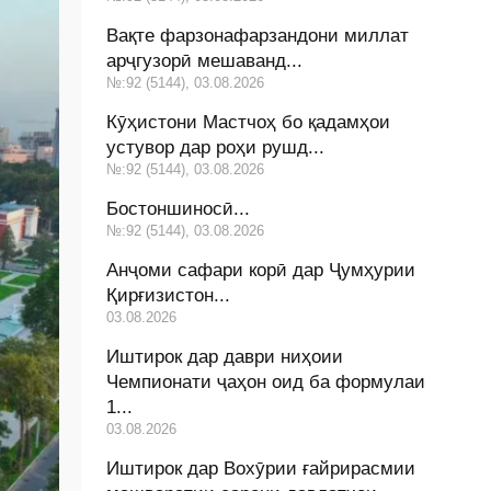
Вақте фарзонафарзандони миллат
арҷгузорӣ мешаванд...
№:92 (5144), 03.08.2026
Кӯҳистони Мастчоҳ бо қадамҳои
устувор дар роҳи рушд...
№:92 (5144), 03.08.2026
Бостоншиносӣ...
№:92 (5144), 03.08.2026
Анҷоми сафари корӣ дар Ҷумҳурии
Қирғизистон...
03.08.2026
Иштирок дар даври ниҳоии
Чемпионати ҷаҳон оид ба формулаи
1...
03.08.2026
Иштирок дар Вохӯрии ғайрирасмии