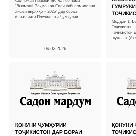
Солномаи Пешвои миллат бо номи
“Эмомалӣ Раҳмон ва Соли байналмилалии
ГУМРУКИ
ҳифзи пиряхҳо – 2025” дар бораи
ТОҶИКИ
фаъолияти Президенти Ҷумҳурии
Моддаи 1. Б
Тоҷикистон ва Ҳукумати кишвар бо
Тоҷикистон, 
таҳлили рушди иқтисоди миллӣ омода
Тоҷикистон а
шудааст (Ах
Тоҷикистон, с
09.02.2026
мод.
ҚОНУНИ ҶУМҲУРИИ
ҚОНУНИ 
ТОҶИКИСТОН ДАР БОРАИ
ТОҶИКИС