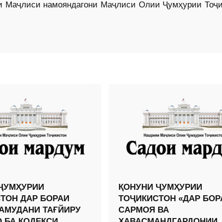
ҳи Маҷлиси намояндагони Маҷлиси Олии Ҷумҳурии Тоҷи
ҶУМҲУРИИ
ҚОНУНИ ҶУМҲУРИИ
ТОН ДАР БОРАИ
ТОҶИКИСТОН «ДАР БОР
АМУДАНИ ТАҒЙИРУ
САРМОЯ ВА
 БА КОДЕКСИ
ҲАВАСМАНДГАРДОНИИ