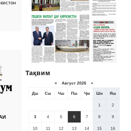
кис­тон
Тақвим
«
Август 2026 »
Дш
Сш
Чш
Пш
Ҷм
Шн
Яш
1
2
3
4
5
6
7
8
9
АИ
10
11
12
13
14
15
16