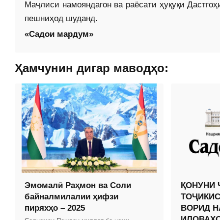
Маҷлиси намояндагон ва раёсати ҳуқуқи Дастго
пешниҳод шуданд.
«Садои мардум»
Ҳамчунин дигар маводҳо:
Эмомалӣ Раҳмон ва Соли
ҚОНУНИ 
байналмилалии ҳифзи
ТОҶИКИС
пиряхҳо – 2025
ВОРИД Н
ИЛОВАҲО