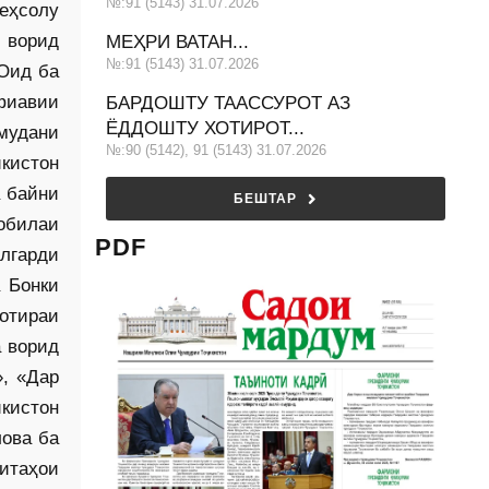
№:91 (5143) 31.07.2026
еҳсолу
 ворид
МЕҲРИ ВАТАН...
№:91 (5143) 31.07.2026
Оид ба
фиавии
БАРДОШТУ ТААССУРОТ АЗ
ЁДДОШТУ ХОТИРОТ...
мудани
№:90 (5142), 91 (5143) 31.07.2026
икистон
а байни
БЕШТАР
обилаи
PDF
илгарди
а Бонки
отираи
 ворид
, «Дар
кистон
лова ба
митаҳои