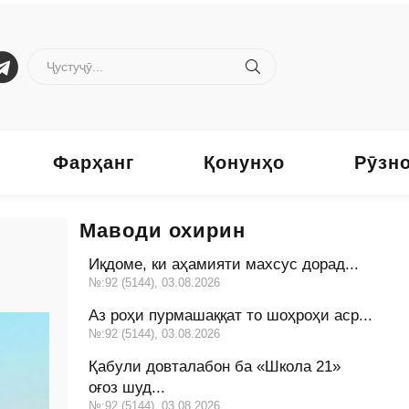
Фарҳанг
Қонунҳо
Рӯзн
Маводи охирин
Иқдоме, ки аҳамияти махсус дорад...
№:92 (5144), 03.08.2026
Аз роҳи пурмашаққат то шоҳроҳи аср...
№:92 (5144), 03.08.2026
Қабули довталабон ба «Школа 21»
оғоз шуд...
№:92 (5144), 03.08.2026