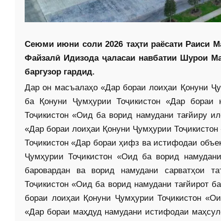
Сеюми июни соли 2026 таҳти раёсати Раиси 
Файзалӣ Идизода ҷаласаи навбатии Шурои М
баргузор гардид.
Дар он масъалаҳо «Дар бораи лоиҳаи Қонуни Ҷу
ба Қонуни Ҷумҳурии Тоҷикистон «Дар бораи 
Тоҷикистон «Оид ба ворид намудани тағ­йиру и
«Дар бораи лоиҳаи Қонуни Ҷумҳурии Тоҷикистон 
Тоҷикистон «Дар бораи ҳифз ва истифодаи объе
Ҷумҳурии Тоҷикистон «Оид ба ворид намудани
баровардан ва ворид намудани сарватҳои т
Тоҷикистон «Оид ба ворид намудани тағйирот ба
бораи лоиҳаи Қонуни Ҷумҳурии Тоҷикистон «Ои
«Дар бораи маҳдуд намудани истифодаи маҳсуло