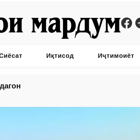
Сиёсат
Иқтисод
Иҷтимоиёт
дагон