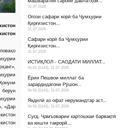
машваратии сарони давлатҳои...
31.07.2026
Оғози сафари корӣ ба Ҷумҳурии
Қирғизистон...
кистон
31.07.2026
кистон
Сафари корӣ ба Ҷумҳурии
Қирғизистон...
ловаҳо
31.07.2026
мҳурии
ИСТИҚЛОЛ - САОДАТИ МИЛЛАТ...
рҳанг»,
№:91 (5143), 31.07.2026
умҳурии
Ёрии Пешвои миллат ба
 Қонуни
зарардидагони Рӯшон...
№:91 (5143), 31.07.2026
 берун
мҳурии
Якдилӣ аз офат нерумандтар аст...
№:91 (5143), 31.07.2026
», «Дар
кистон
Суғд. Ҷамъоварии картошкаи барвақтӣ
кистон
ва кишти такрорӣ...