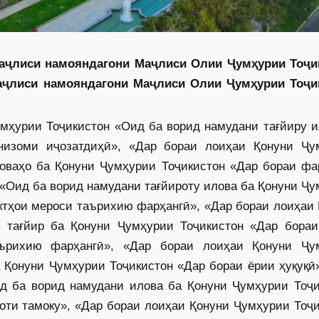
Маҷлиси намояндагони Маҷлиси Олии Ҷумҳурии Тоҷи
аҷлиси намояндагони Маҷлиси Олии Ҷумҳурии Тоҷи
мҳурии Тоҷикистон «Оид ба ворид намудани тағйиру и
низоми иҷозатдиҳӣ», «Дар бораи лоиҳаи Қонуни Ҷу
ловаҳо ба Қонуни Ҷумҳурии Тоҷикистон «Дар бораи фа
«Оид ба ворид намудани тағйироту илова ба Қонуни Ҷ
ктҳои мероси таърихию фарҳангӣ», «Дар бораи лоиҳаи
 тағйир ба Қонуни Ҷумҳурии Тоҷикистон «Дар бораи
аърихию фарҳангӣ», «Дар бораи лоиҳаи Қонуни Ҷу
 Қонуни Ҷумҳурии Тоҷикистон «Дар бораи ёрии ҳуқуқӣ
д ба ворид намудани илова ба Қонуни Ҷумҳурии Тоҷи
ти тамоку», «Дар бораи лоиҳаи Қонуни Ҷумҳурии Тоҷи