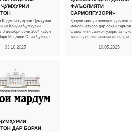
 ҶУМҲУРИИ
ФАЪОЛИЯТИ
СТОН
САРМОЯГУЗОРӢ»
а Кодекси гумруки Ҷумҳурии
Қонуни мазкур асосҳои ҳуқуқию и
ки бо Қонуни Ҷумҳурии
муносибатҳоро дар соҳаи сармоя
з 3 декабри соли 2004 қабул
фаъолияти сармоягузорӣ, аз ҷум
бори Маҷлиси Олии Ҷумҳурии
тавассути амалисозии лоиҳаҳои
. 2004, № 12, қ. 2, мод.703,
сармоягузорӣ бо истифода аз низ
03.10.2025
16.05.2025
ҳавасмандгардонӣ ва
ҶУМҲУРИИ
ТОН ДАР БОРАИ