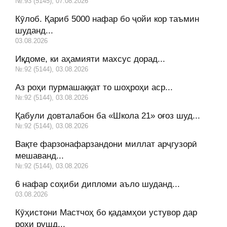
№:93 (5145), 07.08.2026
Кӯлоб. Қариб 5000 нафар бо ҷойи кор таъмин
шуданд...
03.08.2026
Иқдоме, ки аҳамияти махсус дорад...
№:92 (5144), 03.08.2026
Аз роҳи пурмашаққат то шоҳроҳи аср...
№:92 (5144), 03.08.2026
Қабули довталабон ба «Школа 21» оғоз шуд...
№:92 (5144), 03.08.2026
Вақте фарзонафарзандони миллат арҷгузорӣ
мешаванд...
№:92 (5144), 03.08.2026
6 нафар соҳиби дипломи аъло шуданд...
03.08.2026
Кӯҳистони Мастчоҳ бо қадамҳои устувор дар
роҳи рушд...