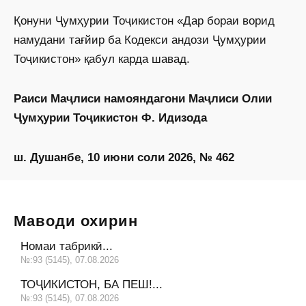
Қонуни Ҷумҳурии Тоҷикистон «Дар бораи ворид
намудани тағйир ба Кодекси андози Ҷумҳурии
Тоҷикистон» қабул карда шавад.
Раиси Маҷлиси намояндагони Маҷлиси Олии
Ҷумҳурии Тоҷикистон Ф. Идизода
ш. Душанбе, 10 июни соли 2026, № 462
Маводи охирин
Номаи табрикӣ...
№:93 (5145), 07.08.2026
ТОҶИКИСТОН, БА ПЕШ!...
№:93 (5145), 07.08.2026