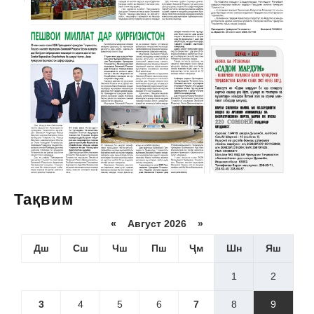
Тақвим
«
Август 2026 »
Дш
Сш
Чш
Пш
Ҷм
Шн
Яш
1
2
3
4
5
6
7
8
9