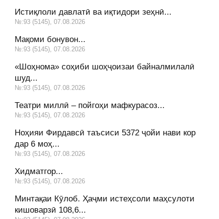
Истиқлоли давлатӣ ва иқтидори зеҳнӣ...
№:93 (5145), 07.08.2026
Мақоми бонувон...
№:93 (5145), 07.08.2026
«Шоҳнома» соҳиби шоҳҷоизаи байналмилалӣ
шуд...
№:93 (5145), 07.08.2026
Театри миллӣ – пойгоҳи мафкурасоз...
№:93 (5145), 07.08.2026
Ноҳияи Фирдавсӣ таъсиси 5372 ҷойи нави кор
дар 6 моҳ...
№:93 (5145), 07.08.2026
Хидматгор...
№:93 (5145), 07.08.2026
Минтақаи Кӯлоб. Ҳаҷми истеҳсоли маҳсулоти
кишоварзӣ 108,6...