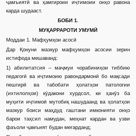
ҷамъиятӣ ва ҳамгироии иҷтимоии онҳо равона
карда шудааст.
БОБИ 1.
МУҚАРРАРОТИ УМУМӢ
Моддаи 1. Мафҳумҳои асосӣ
Дар Қонуни мазкур мафҳумҳои асосии зерин
истифода мешаванд:
1) абилитатсия – маҷмуи чорабиниҳои тиббию
педагогӣ ва иҷтимоию равондармонӣ бо мақсади
пешгирӣ ва табобати ҳолатҳои патологии
(ихтилолҳои) кӯдакони хурдсол, ки ҳанӯз ба
муҳити иҷтимоӣ мутобиқ нашудаанд ва ҳолатҳои
мазкур боиси маҳдуд гаштани имконияти онҳо
барои таҳсил намудан, меҳнат кардан ва узви
фаъоли ҷамъият будан мегарданд;