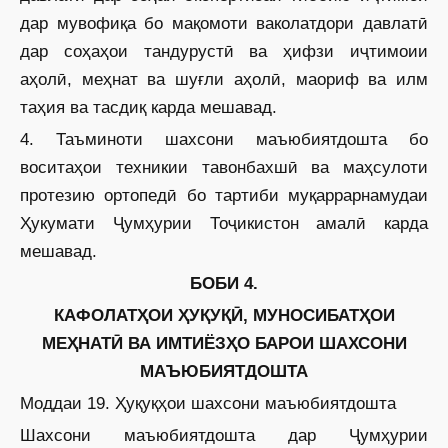
дар мувофиқа бо мақомоти ваколатдори давлатӣ
дар соҳаҳои тандурустӣ ва ҳифзи иҷтимоии
аҳолӣ, меҳнат ва шуғли аҳолӣ, маориф ва илм
таҳия ва тасдиқ карда мешавад.
4. Таъминоти шахсони маъюбиятдошта бо
воситаҳои техникии тавонбахшӣ ва маҳсулоти
протезию ортопедӣ бо тартиби муқаррарнамудаи
Ҳукумати Ҷумҳурии Тоҷикистон амалӣ карда
мешавад.
БОБИ 4.
КАФОЛАТҲОИ ҲУҚУҚӢ, МУНОСИБАТҲОИ
МЕҲНАТӢ ВА ИМТИЁЗҲО БАРОИ ШАХСОНИ
МАЪЮБИЯТДОШТА
Моддаи 19. Ҳуқуқҳои шахсони маъюбиятдошта
Шахсони маъюбиятдошта дар Ҷумҳурии