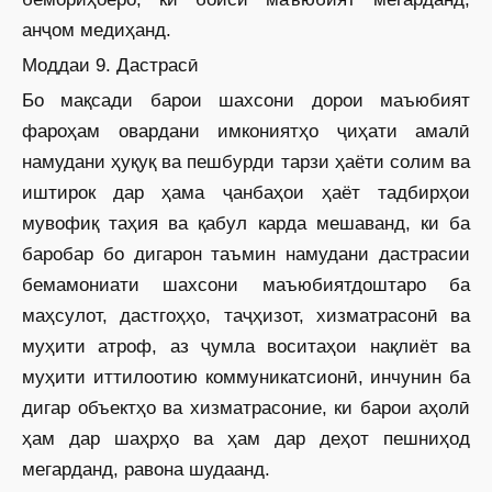
анҷом медиҳанд.
Моддаи 9. Дастрасӣ
Бо мақсади барои шахсони дорои маъюбият
фароҳам овардани имкониятҳо ҷиҳати амалӣ
намудани ҳуқуқ ва пешбурди тарзи ҳаёти солим ва
иштирок дар ҳама ҷанбаҳои ҳаёт тадбирҳои
мувофиқ таҳия ва қабул карда мешаванд, ки ба
баробар бо дигарон таъмин намудани дастрасии
бемамониати шахсони маъюбиятдоштаро ба
маҳсулот, дастгоҳҳо, таҷҳизот, хизматрасонӣ ва
муҳити атроф, аз ҷумла воситаҳои нақлиёт ва
муҳити иттилоотию коммуникатсионӣ, инчунин ба
дигар объектҳо ва хизматрасоние, ки барои аҳолӣ
ҳам дар шаҳрҳо ва ҳам дар деҳот пешниҳод
мегарданд, равона шудаанд.