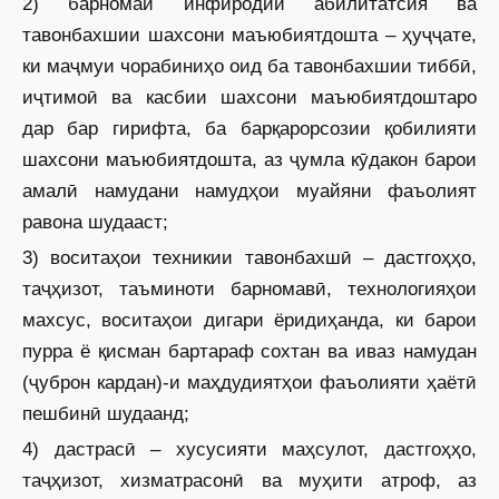
2) барномаи инфиродии абилитатсия ва
тавонбахшии шахсони маъюбиятдошта – ҳуҷҷате,
ки маҷмуи чорабиниҳо оид ба тавонбахшии тиббӣ,
иҷтимоӣ ва касбии шахсони маъюбиятдоштаро
дар бар гирифта, ба барқарорсозии қобилияти
шахсони маъюбиятдошта, аз ҷумла кӯдакон барои
амалӣ намудани намуд­ҳои муайяни фаъолият
равона шудааст;
3) воситаҳои техникии тавонбахшӣ – дастгоҳҳо,
таҷҳизот, таъминоти барномавӣ, технологияҳои
махсус, воситаҳои дигари ёридиҳанда, ки барои
пурра ё қисман бартараф сохтан ва иваз намудан
(ҷуброн кардан)-и маҳдудиятҳои фаъолияти ҳаётӣ
пешбинӣ шудаанд;
4) дастрасӣ – хусусияти маҳсулот, дастгоҳҳо,
таҷҳизот, хизмат­расонӣ ва муҳити атроф, аз