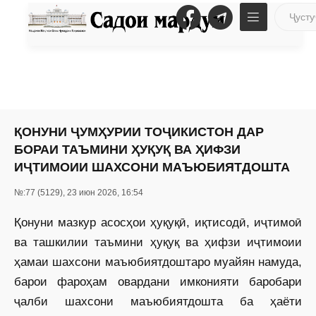
ҚОНУНИ ҶУМҲУРИИ ТОҶИКИСТОН ДАР
БОРАИ ТАЪМИНИ ҲУҚУҚ ВА ҲИФЗИ
ИҶТИМОИИ ШАХСОНИ МАЪЮБИЯТДОШТА
№:77 (5129), 23 июн 2026, 16:54
Қонуни мазкур асосҳои ҳуқуқӣ, иқтисодӣ, иҷтимоӣ
ва ташкилии таъмини ҳуқуқ ва ҳифзи иҷтимоии
ҳамаи шахсони маъюбиятдоштаро муайян намуда,
барои фароҳам овардани имконияти баробари
ҷалби шахсони маъюбиятдошта ба ҳаёти