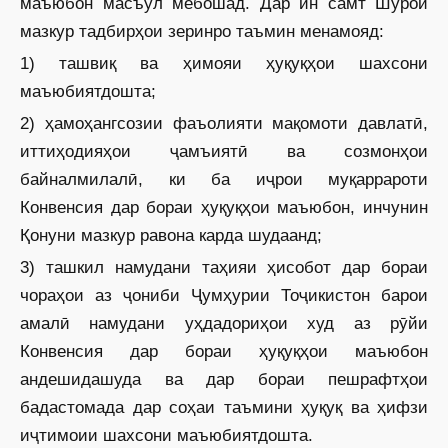
маъюбон масъул мебошад. Дар ин самт Шурои
мазкур тадбирҳои зеринро таъмин менамояд:
1) ташвиқ ва ҳимояи ҳуқуқҳои шахсони
маъюбиятдошта;
2) ҳамоҳангсозии фаъолияти мақомоти давлатӣ,
иттиҳодияҳои ҷамъиятӣ ва созмонҳои
байналмилалӣ, ки ба иҷрои муқаррароти
Конвенсия дар бораи ҳуқуқҳои маъюбон, инчунин
Қонуни мазкур равона карда шудаанд;
3) ташкил намудани таҳияи ҳисобот дар бораи
чораҳои аз ҷониби Ҷумҳурии Тоҷикистон барои
амалӣ намудани уҳдадориҳои худ аз рӯйи
Конвенсия дар бораи ҳуқуқҳои маъюбон
андешидашуда ва дар бораи пешрафтҳои
бадастомада дар соҳаи таъмини ҳуқуқ ва ҳифзи
иҷтимоии шахсони маъюбиятдошта.