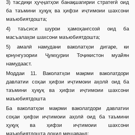
3) тасдиқи ҳуҷҷатҳои банақшагирии стратегӣ оид
ба таъмини ҳуқуқ ва ҳифзи иҷтимоии шахсони
маъюбиятдошта;
4) таъсиси шурои ҳамоҳангсозӣ оид ба
масъалаҳои шахсони маъюбиятдошта;
5) амалӣ намудани ваколатҳои дигаре, ки
қонунгузории Ҷумҳурии Тоҷикистон муайян
намудааст.
Моддаи 11. Ваколатҳои мақоми ваколатдори
давлатии соҳаи ҳифзи иҷтимоии аҳолӣ оид ба
таъмини ҳуқуқ ва ҳифзи иҷтимоии шахсони
маъюбиятдошта
Ба ваколатҳои мақоми ваколатдори давлатии
соҳаи ҳифзи иҷтимоии аҳолӣ оид ба таъмини
ҳуқуқ ва ҳифзи иҷтимоии шахсони
маъюбиятдошта дохил мешаванд: