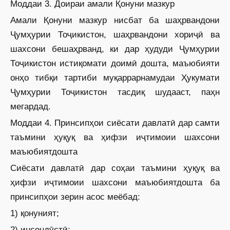
Моддаи 3. Доираи амали Қонуни мазкур
Амали Қонуни мазкур нисбат ба шаҳрвандони
Ҷумҳурии Тоҷикистон, шаҳрвандони хориҷӣ ва
шахсони бешаҳрванд, ки дар ҳудуди Ҷумҳурии
Тоҷикистон истиқомати доимӣ дошта, маъюбияти
онҳо тибқи тартиби муқаррарнамудаи Ҳукумати
Ҷумҳурии Тоҷикистон тасдиқ шудааст, паҳн
мегардад.
Моддаи 4. Принсипҳои сиёсати давлатӣ дар самти
таъмини ҳуқуқ ва ҳифзи иҷтимоии шахсони
маъюбиятдошта
Сиёсати давлатӣ дар соҳаи таъмини ҳуқуқ ва
ҳифзи иҷтимоии шахсони маъюбиятдошта ба
принсипҳои зерин асос меёбад:
1) қонуният;
2) инсондӯстӣ;