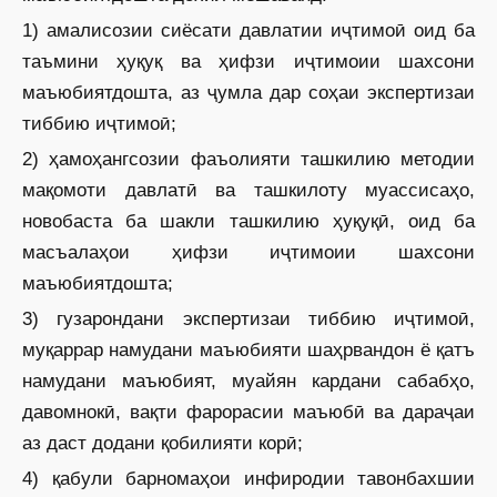
1) амалисозии сиёсати давлатии иҷтимоӣ оид ба
таъмини ҳуқуқ ва ҳифзи иҷтимоии шахсони
маъюбиятдошта, аз ҷумла дар соҳаи экспертизаи
тиббию иҷтимоӣ;
2) ҳамоҳангсозии фаъолияти ташкилию методии
мақомоти давлатӣ ва ташкилоту муассисаҳо,
новобаста ба шакли ташкилию ҳуқуқӣ, оид ба
масъалаҳои ҳифзи иҷтимоии шахсони
маъюбиятдошта;
3) гузарондани экспертизаи тиббию иҷтимоӣ,
муқаррар намудани маъюбияти шаҳрвандон ё қатъ
намудани маъюбият, муайян кардани сабабҳо,
давомнокӣ, вақти фарорасии маъюбӣ ва дараҷаи
аз даст додани қобилияти корӣ;
4) қабули барномаҳои инфиродии тавонбахшии