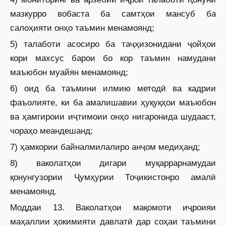
мазкурро вобаста ба самтҳои мансуб ба
салоҳияти онҳо таъмин менамоянд;
5) талаботи асосиро ба таҷҳизонидани ҷойҳои
кори махсус барои бо кор таъмин намудани
маъюбон муайян менамоянд;
6) оид ба таъмини илмию методӣ ва кадрии
фаъолияте, ки ба амалишавии ҳуқуқҳои маъюбон
ва ҳамгироии иҷтимоии онҳо нигаронида шудааст,
чораҳо меандешанд;
7) ҳамкории байналмилалиро анҷом медиҳанд;
8) ваколатҳои дигари муқаррарнамудаи
қонунгузории Ҷумҳурии Тоҷикистонро амалӣ
менамоянд.
Моддаи 13. Ваколатҳои мақомоти иҷроияи
маҳаллии ҳокимияти давлатӣ дар соҳаи таъмини