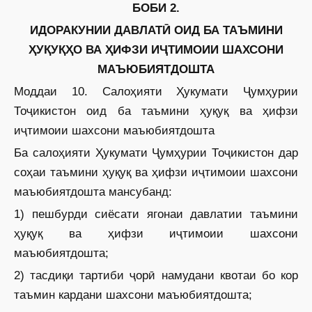
БОБИ 2.
ИДОРАКУНИИ ДАВЛАТӢ ОИД БА ТАЪМИНИ
ҲУҚУҚҲО ВА ҲИФЗИ ИҶТИМОИИ ШАХСОНИ
МАЪЮБИЯТДОШТА
Моддаи 10. Салоҳияти Ҳукумати Ҷумҳурии
Тоҷикистон оид ба таъмини ҳуқуқ ва ҳифзи
иҷтимоии шахсони маъюбиятдошта
Ба салоҳияти Ҳукумати Ҷумҳурии Тоҷикистон дар
соҳаи таъмини ҳуқуқ ва ҳифзи иҷтимоии шахсони
маъюбиятдошта мансубанд:
1) пешбурди сиёсати ягонаи давлатии таъмини
ҳуқуқ ва ҳифзи иҷтимоии шахсони
маъюбиятдошта;
2) тасдиқи тартиби ҷорӣ намудани квотаи бо кор
таъмин кардани шахсони маъюбиятдошта;