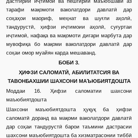
дастгирии иҷтимоӣ ва пешгирии маъюбшавӣ аз
тарафи мақомоти ваколатдори давлатӣ дар
соҳаҳои маориф, меҳнат ва шуғли аҳолӣ,
тандурустӣ, ҳифзи иҷтимоии аҳолӣ, суғуртаи
иҷтимоӣ, нафақа ва мақомоти дигари марбута дар
мувофиқа бо мақоми ваколатдори давлатӣ дар
соҳаи омор муайян карда мешаванд.
БОБИ 3.
ҲИФЗИ САЛОМАТӢ, АБИЛИТАТСИЯ ВА
ТАВОНБАХШИИ ШАХСОНИ МАЪЮБИЯТДОШТА
Моддаи 16. Ҳифзи саломатии шахсони
маъюбиятдошта
Шахсони маъюбиятдошта ҳуқуқ ба ҳифзи
саломатӣ доранд ва мақоми ваколатдори давлатӣ
дар соҳаи тандурустӣ барои таъмини дастрасии
шахсони маъюбиятдошта ба хизматрасонии тиббӣ