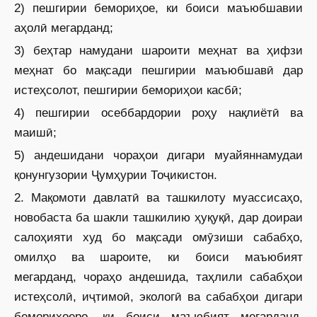
2) пешгирии бемориҳое, ки боиси маъюбшавии
аҳолӣ мегарданд;
3) беҳтар намудани шароити меҳнат ва ҳифзи
меҳнат бо мақсади пешгирии маъюбшавӣ дар
истеҳсолот, пешгирии бемориҳои касбӣ;
4) пешгирии осеббардории роҳу нақлиётӣ ва
маишӣ;
5) андешидани чораҳои дигари муайяннамудаи
қонунгузории Ҷумҳурии Тоҷикистон.
2. Мақомоти давлатӣ ва ташкилоту муассисаҳо,
новобаста ба шакли ташкилию ҳуқуқӣ, дар доираи
салоҳияти худ бо мақсади омӯзиши сабабҳо,
омилҳо ва шароите, ки боиси маъюбият
мегарданд, чораҳо андешида, таҳлили сабабҳои
истеҳсолӣ, иҷтимоӣ, экологӣ ва сабабҳои дигари
бемориҳоеро, ки боиси маъюбият мегарданд,