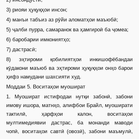
3) риояи ҳуқуқҳои инсон;
4) манъи табъиз аз рӯйи аломатҳои маъюбӣ;
5) ҷалби пурра, самаранок ва ҳамгироӣ ба ҷомеа;
6) баробарии имкониятҳо;
7) дастрасӣ;
8) эҳтироми қобилиятҳои инкишофёбандаи
кӯдакони маъюб ва эҳтироми ҳуқуқҳои онҳо барои
ҳифз намудани шахсияти худ.
Моддаи 5. Воситаҳои муошират
1. Муошират истифодаи нутқи забонӣ, забони
имову ишора, матнҳо, алифбои Брайл, муоширати
тактилӣ, ҳарфҳои калон, воситаҳои
мултимедиявии дастрас, ба монанди маводи
чопӣ, воситаҳои савтӣ (овозӣ), забони маъмулӣ,