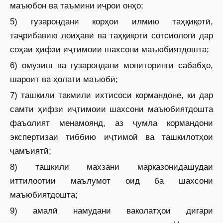
маъюбон ва таъмини иҷрои онҳо;
5) гузарондани корҳои илмию таҳқиқотӣ,
таҷрибавию лоиҳавӣ ва таҳқиқоти сотсиологӣ дар
соҳаи ҳифзи иҷтимоии шахсони маъюбиятдошта;
6) омӯзиш ва гузарондани мониторинги сабабҳо,
шароит ва ҳолати маъюбӣ;
7) ташкили такмили ихтисоси кормандоне, ки дар
самти ҳифзи иҷтимоии шахсони маъюбиятдошта
фаъолият менамоянд, аз ҷумла кормандони
экспертизаи тиббию иҷтимоӣ ва ташкилотҳои
ҷамъиятӣ;
8) ташкили махзани марказонидашудаи
иттилоотии маълумот оид ба шахсони
маъюбиятдошта;
9) амалӣ намудани ваколатҳои дигари