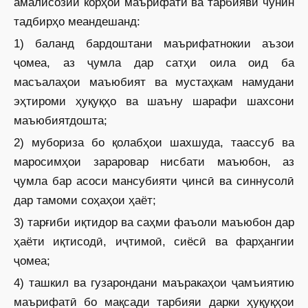
амалисозии корҳои маърифатӣ ва тарбиявӣ чунин
тадбирҳо меандешанд:
1) баланд бардоштани маърифатнокии аъзои
ҷомеа, аз ҷумла дар сатҳи оила оид ба
масъалаҳои маъюбият ва мустаҳкам намудани
эҳтироми ҳуқуқҳо ва шаъну шарафи шахсони
маъюбиятдошта;
2) мубориза бо қолабҳои шахшуда, таассуб ва
маросимҳои зараровар нисбати маъюбон, аз
ҷумла бар асоси мансубияти ҷинсӣ ва синнусолӣ
дар тамоми соҳаҳои ҳаёт;
3) тарғиби иқтидор ва саҳми фаъоли маъюбон дар
ҳаёти иқтисодӣ, иҷтимоӣ, сиёсӣ ва фарҳангии
ҷомеа;
4) ташкил ва гузарондани маъракаҳои ҷамъиятию
маърифатӣ бо мақсади тарбияи дарки ҳуқуқҳои