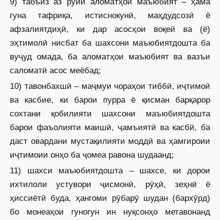
9) табъиз аз рӯйи аломатҳои маъюбият – ҳама
гуна тафриқа, истиснокунӣ, маҳдудсозӣ ё
афзалиятдиҳӣ, ки дар асосҳои воқеӣ ва (ё)
эҳтимолӣ нисбат ба шахсони маъюбиятдошта ба
вуҷуд омада, ба аломатҳои маъюбият ва вазъи
саломатӣ асос меёбад;
10) тавонбахшӣ – маҷмуи чораҳои тиббӣ, иҷтимоӣ
ва касбие, ки барои пурра ё қисман барқарор
сохтани қобилияти шахсони маъюбиятдошта
барои фаъолияти маишӣ, ҷамъиятӣ ва касбӣ, ба
даст овардани мустақилияти моддӣ ва ҳамгироии
иҷтимоии онҳо ба ҷомеа равона шудаанд;
11) шахси маъюбиятдошта – шахсе, ки дорои
ихтилоли устувори ҷисмонӣ, рӯҳӣ, зеҳнӣ ё
ҳиссиётӣ буда, ҳангоми рӯбарӯ шудан (бархӯрд)
бо монеаҳои гуногун ин нуқсонҳо метавонанд