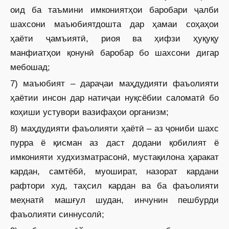
оид ба таъмини имкониятҳои баробари ҷалби
шахсони маъюбиятдошта дар ҳамаи соҳаҳои
ҳаёти ҷамъиятӣ, риоя ва ҳифзи ҳуқуқу
манфиатҳои қонунӣ баробар бо шахсони дигар
мебошад;
7) маъюбият – дараҷаи маҳдудияти фаъолияти
ҳаётии инсон дар натиҷаи нуқсёбии саломатӣ бо
коҳиши устувори вазифаҳои организм;
8) маҳдудияти фаъолияти ҳаётӣ – аз ҷониби шахс
пурра ё қисман аз даст додани қобилият ё
имконияти худхизматрасонӣ, мустақилона ҳаракат
кардан, самтёбӣ, муошират, назорат кардани
рафтори худ, таҳсил кардан ва ба фаъолияти
меҳнатӣ машғул шудан, инчунин пешбурди
фаъолияти синнусолӣ;