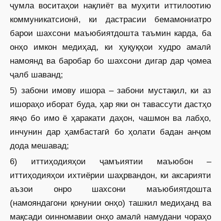
ҷумла воситаҳои нақлиёт ва муҳити иттилоотию
коммуникатсионӣ, ки дастрасии бемамониатро
барои шахсони маъюбиятдошта таъмин карда, ба
онҳо имкон медиҳад, ки ҳуқуқҳои худро амалӣ
намоянд ва баробар бо шахсони дигар дар ҷомеа
ҷалб шаванд;
5) забони имову ишора – забони мустақил, ки аз
ишораҳо иборат буда, ҳар яки он тавассути дастҳо
якҷо бо имо ё ҳаракати даҳон, чашмон ва лабҳо,
инчунин дар ҳамбастагӣ бо ҳолати бадан анҷом
дода мешавад;
6) иттиҳодияҳои ҷамъиятии маъюбон –
иттиҳодияҳои ихтиёрии шаҳрвандон, ки аксарияти
аъзои онро шахсони маъюбиятдошта
(намояндагони қонунии онҳо) ташкил медиҳанд ва
мақсади оинномавии онҳо амалӣ намудани чораҳо