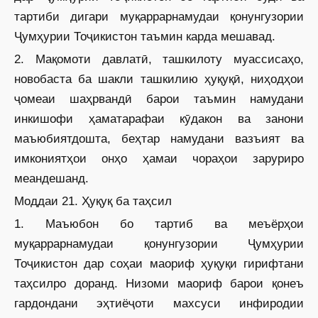
тартиби дигари муқаррарнамудаи қонунгузории
Ҷумҳурии Тоҷикистон таъмин карда мешавад.
2. Мақомоти давлатӣ, ташкилоту муассисаҳо,
новобаста ба шакли ташкилию ҳуқуқӣ, ниҳодҳои
ҷомеаи шаҳрвандӣ барои таъмин намудани
инкишофи ҳаматарафаи кӯдакон ва занони
маъюбиятдошта, беҳтар намудани вазъият ва
имкониятҳои онҳо ҳамаи чораҳои заруриро
меандешанд.
Моддаи 21. Ҳуқуқ ба таҳсил
1. Маъюбон бо тартиб ва меъёрҳои
муқаррарнамудаи қонунгузории Ҷумҳурии
Тоҷикистон дар соҳаи маориф ҳуқуқи гирифтани
таҳсилро доранд. Низоми маориф барои қонеъ
гардондани эҳтиёҷоти махсуси инфиродии