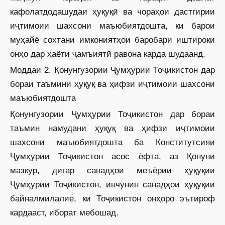
кафолатдодашудаи ҳуқуқӣ ва чораҳои дастгирии
иҷтимоии шахсони маъюбиятдошта, ки барои
муҳайё сохтани имкониятҳои баробари иштироки
онҳо дар ҳаёти ҷамъиятӣ равона карда шудаанд.
Моддаи 2. Қонунгузории Ҷумҳурии Тоҷикистон дар
бораи таъмини ҳуқуқ ва ҳифзи иҷтимоии шахсони
маъюбиятдошта
Қонунгузории Ҷумҳурии Тоҷикистон дар бораи
таъмин намудани ҳуқуқ ва ҳифзи иҷтимоии
шахсони маъюбиятдошта ба Конститутсияи
Ҷумҳурии Тоҷикистон асос ёфта, аз Қонуни
мазкур, дигар санадҳои меъёрии ҳуқуқии
Ҷумҳурии Тоҷикистон, инчунин санадҳои ҳуқуқии
байналмилалие, ки Тоҷикистон онҳоро эътироф
кардааст, иборат мебошад.