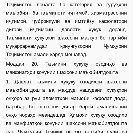
Тоҷикистон вобаста ба категория ва гурӯҳҳои
маъюбият ба таъминоти иҷтимоӣ, хизматрасонии
иҷтимоӣ, ҷубронпулӣ ва имтиёзу кафолатҳои
дигари иҷтимоии давлатӣ ҳуқуқ доранд.
Таъминоти ҳуқуқҳои шахсони мазкур бо тартиби
муқаррарнамудаи қонунгузории Ҷумҳурии
Тоҷикистон амалӣ карда мешавад.
Моддаи 20. Таъмини ҳуқуқу озодиҳо ва
манфиатҳои қонунии шахсони маъюбиятдошта
1. Давлат таъмини ҳуқуқу озодиҳои шахсони
маъюбиятдошта ва маҳдуд нашудани ҳуқуқҳои
онҳоро аз рӯи аломатҳои маъюбӣ кафолат дода,
баробар бо шахсони дигар барои амалишавии
онҳо чораҳо меандешад. Ҳимояи ҳуқуқу озодиҳо
ва манфиатҳои қонунии шахсони маъюбиятдошта
дар Ҷумҳурии Тоҷикистон бо тартиби судӣ ва