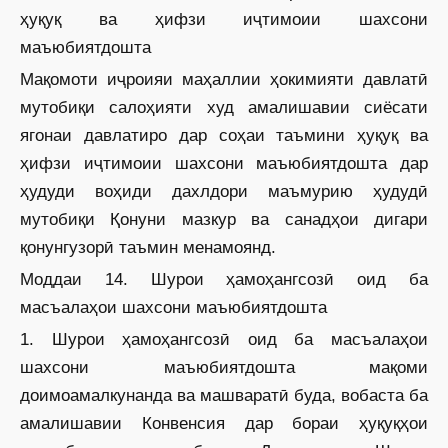
ҳуқуқ ва ҳифзи иҷтимоии шахсони
маъюбиятдошта
Мақомоти иҷроияи маҳаллии ҳокимияти давлатӣ
мутобиқи салоҳияти худ амалишавии сиёсати
ягонаи давлатиро дар соҳаи таъмини ҳуқуқ ва
ҳифзи иҷтимоии шахсони маъюбиятдошта дар
ҳудуди воҳиди дахлдори маъмурию ҳудудӣ
мутобиқи Қонуни мазкур ва санадҳои дигари
қонунгузорӣ таъмин менамоянд.
Моддаи 14. Шурои ҳамоҳангсозӣ оид ба
масъалаҳои шахсони маъюбиятдошта
1. Шурои ҳамоҳангсозӣ оид ба масъалаҳои
шахсони маъюбиятдошта мақоми
доимоамалкунанда ва машваратӣ буда, вобаста ба
амалишавии Конвенсия дар бораи ҳуқуқҳои