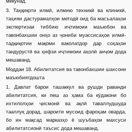
мекунад.
3. Таҳқиқоти илмӣ, илмию техникӣ ва клиникӣ,
таҳияи дастур­амалҳои методӣ оид ба масъалаҳои
экспертизаи тиббию иҷтимоии маъюбон ва
тавонбахшии онҳо аз ҷониби муассисаҳои илмӣ-
тадқиқотии мақоми ваколатдор дар соҳаҳои
тандурустӣ ва ҳифзи иҷтимоии аҳолӣ анҷом дода
мешаванд.
Моддаи 18. Абилитатсия ва тавонбахшии шахсони
маъюбиятдошта
1. Давлат барои ташаккул ва рушди раванди
абилитатсия, ки пеш аз ҳама ба кӯдакони бо
ихтилолҳои ҷисмонӣ ва ақлӣ таваллудшуда
тааллуқ дорад, шароити мусоид фароҳам оварда,
бо ин мақсад марказҳо ё шуъбаҳои махсуси
абилитатсионӣ таъсис дода мешаванд.