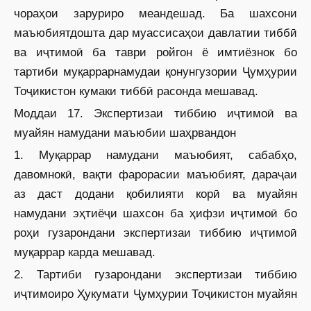
чораҳои заруриро меандешад. Ба шахсони
маъюбиятдошта дар муассисаҳои давлатии тиббӣ
ва иҷтимоӣ ба таври ройгон ё имтиёзнок бо
тартиби муқаррарнамудаи қонунгузории Ҷумҳурии
Тоҷикистон кумаки тиббӣ расонда мешавад.
Моддаи 17. Экспертизаи тиббию иҷтимоӣ ва
муайян намудани маъюбии шаҳрвандон
1. Муқаррар намудани маъюбият, сабабҳо,
давомнокӣ, вақти фарорасии маъюбият, дараҷаи
аз даст додани қобилияти корӣ ва муайян
намудани эҳтиёҷи шахсон ба ҳифзи иҷтимоӣ бо
роҳи гузарондани экспертизаи тиббию иҷтимоӣ
муқаррар карда мешавад.
2. Тартиби гузарондани экспертизаи тиббию
иҷтимоиро Ҳукумати Ҷумҳурии Тоҷикистон муайян