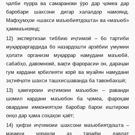
ҷалби пурра ва самараноки ӯро дар ҷомеа дар
баробари шахсони дигар халалдор намоянд.
Мафҳумҳои «шахси маъюбиятдошта» ва «маъюб»
ҳаммаъноянд;
12) экспертизаи тиббию иҷтимоӣ – бо тартиби
муқарраргардида бо назардошти арзёбии умумии
ҳолати организм муқаррар намудани маъюбӣ,
сабабҳо, давомнокӣ, вақти фарорасии он, дараҷаи
гум кардани қобилияти корӣ ва муайян намудани
эҳтиёҷоти шахси ташхисшаванда ба тавонбахшӣ;
13) ҳамгироии иҷтимоии маъюбон – раванди
шомил кардани маъюбон ба ҷомеа, фароҳам
овардани имкониятҳои баробар барои иштироки
онҳо дар ҳама соҳаҳои ҳаёт;
14) ҳифзи иҷтимоии шахсони маъюбиятдошта –
маҷмуи чораҳои аз тарафи давлат