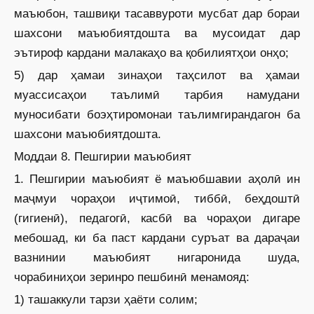
маъюбон, ташвиқи тасаввуроти мусбат дар бораи
шахсони маъюбиятдошта ва мусоидат дар
эътироф кардани малакаҳо ва қобилиятҳои онҳо;
5) дар ҳамаи зинаҳои таҳсилот ва ҳамаи
муассисаҳои таълимӣ тарбия намудани
муносибати боэҳтиромонаи таълимгирандагон ба
шахсони маъюбиятдошта.
Моддаи 8. Пешгирии маъюбият
1. Пешгирии маъюбият ё маъюбшавии аҳолӣ ин
маҷмуи чораҳои иҷтимоӣ, тиббӣ, беҳдоштӣ
(гигиенӣ), педагогӣ, касбӣ ва чораҳои дигаре
мебошад, ки ба паст кардани суръат ва дараҷаи
вазнинии маъюбият нигаронида шуда,
чорабиниҳои зеринро пешбинӣ менамояд:
1) ташаккули тарзи ҳаёти солим;