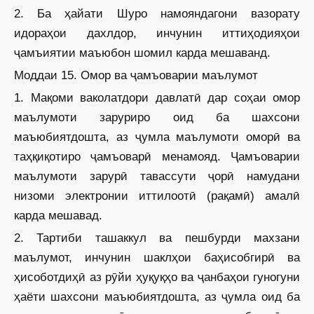
2. Ба ҳайати Шуро намояндагони вазорату
идораҳои дахлдор, инчунин иттиҳодияҳои
ҷамъиятии маъюбон шомил карда мешаванд.
Моддаи 15. Омор ва ҷамъоварии маълумот
1. Мақоми ваколатдори давлатӣ дар соҳаи омор
маълумоти заруриро оид ба шахсони
маъюбиятдошта, аз ҷумла маълумоти оморӣ ва
таҳқиқотиро ҷамъоварӣ менамояд. Ҷамъоварии
маълумоти зарурӣ тавассути ҷорӣ намудани
низоми электронии иттилоотӣ (рақамӣ) амалӣ
карда мешавад.
2. Тартиби ташаккул ва пешбурди махзани
маълумот, инчунин шаклҳои баҳисобгирӣ ва
ҳисоботдиҳӣ аз рӯйи ҳуқуқҳо ва ҷанбаҳои гуногуни
ҳаёти шахсони маъюбиятдошта, аз ҷумла оид ба