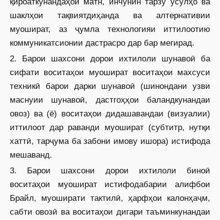
қироаткунандаҳои матн, инчунин тарзу усулҳо ва
шаклҳои тақвиятдиҳанда ва алтернативии
муошират, аз ҷумла технологияи иттилоотию
коммуникатсионии дастрасро дар бар мегирад.
2. Барои шахсони дорои ихтилоли шунавоӣ ба
сифати воситаҳои муошират воситаҳои махсуси
техникӣ барои дарки шунавоӣ (шинондани узви
маснуии шунавоӣ, дастгоҳҳои баландкунандаи
овоз) ва (ё) воситаҳои дидашавандаи (визуалии)
иттилоот дар раванди муошират (субтитр, нутқи
хаттӣ, тарҷума ба забони имову ишора) истифода
мешаванд.
3. Барои шахсони дорои ихтилоли биноӣ
воситаҳои муошират истифодабарии алифбои
Брайл, муоширати тактилӣ, ҳарфҳои калонҳаҷм,
сабти овозӣ ва воситаҳои дигари таъминкунандаи