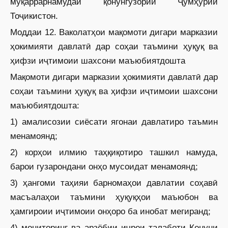
муқаррарнамудаи қонунгузории Ҷумҳурии
Тоҷикистон.
Моддаи 12. Ваколатҳои мақомоти дигари марказии
ҳокимияти давлатӣ дар соҳаи таъмини ҳуқуқ ва
ҳифзи иҷтимоии шахсони маъюбиятдошта
Мақомоти дигари марказии ҳокимияти давлатӣ дар
соҳаи таъмини ҳуқуқ ва ҳифзи иҷтимоии шахсони
маъюбиятдошта:
1) амалисозии сиёсати ягонаи давлатиро таъмин
менамоянд;
2) корҳои илмию таҳқиқотиро ташкил намуда,
барои гузарондани онҳо мусоидат менамоянд;
3) ҳангоми таҳияи барномаҳои давлатии соҳавӣ
масъалаҳои таъмини ҳуқуқҳои маъюбон ва
ҳамгироии иҷтимоии онҳоро ба инобат мегиранд;
4) мониторинг ва арзёбии иҷрои талаботи Қонуни