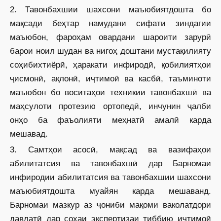
2. Тавонбахшии шахсони маъюбиятдошта бо
мақсади беҳтар намудани сифати зиндагии
маъюбон, фароҳам овардани шароити зарурӣ
барои ноил шудан ва нигоҳ доштани мустақилияту
соҳибихтиёрӣ, ҳаракати инфиродӣ, қобилиятҳои
ҷисмонӣ, ақлонӣ, иҷтимоӣ ва касбӣ, таъминоти
маъюбон бо воситаҳои техникии тавонбахшӣ ва
маҳсулоти протезию ортопедӣ, инчунин ҷалби
онҳо ба фаъолияти меҳнатӣ амалӣ карда
мешавад.
3. Cамтҳои асосӣ, мақсад ва вазифаҳои
абилитатсия ва тавонбахшӣ дар Барномаи
инфиродии абилитатсия ва тавонбахшии шахсони
маъюбиятдошта муайян карда мешаванд.
Барномаи мазкур аз ҷониби мақоми ваколатдори
давлатӣ дар соҳаи экспертизаи тиббию иҷтимоӣ