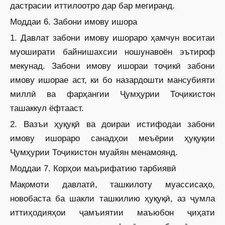
дастрасии иттилоотро дар бар мегиранд.
Моддаи 6. Забони имову ишора
1. Давлат забони имову ишораро ҳамчун воситаи
муоширати байнишахсии ношунавоён эътироф
мекунад. Забони имову ишораи тоҷикӣ забони
имову ишорае аст, ки бо назардошти мансубияти
миллӣ ва фарҳангии Ҷумҳурии Тоҷикистон
ташаккул ёфтааст.
2. Вазъи ҳуқуқӣ ва доираи истифодаи забони
имову ишораро санадҳои меъёрии ҳуқуқии
Ҷумҳурии Тоҷикистон муайян менамоянд.
Моддаи 7. Корҳои маърифатию тарбиявӣ
Мақомоти давлатӣ, ташкилоту муассисаҳо,
новобаста ба шакли ташкилию ҳуқуқӣ, аз ҷумла
иттиҳодияҳои ҷамъиятии маъюбон ҷиҳати