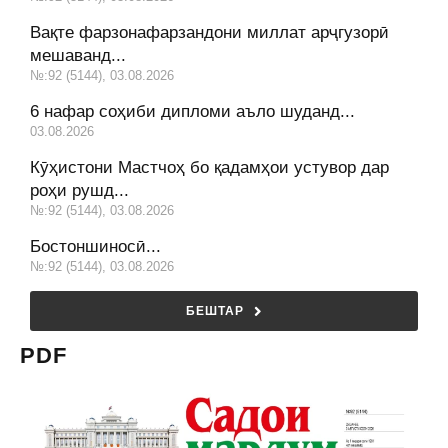
Вақте фарзонафарзандони миллат арҷгузорӣ
мешаванд...
№:92 (5144), 03.08.2026
6 нафар соҳиби дипломи аъло шуданд...
03.08.2026
Кӯҳистони Мастчоҳ бо қадамҳои устувор дар
роҳи рушд...
№:92 (5144), 03.08.2026
Бостоншиносӣ...
№:92 (5144), 03.08.2026
БЕШТАР
PDF