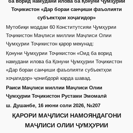
ба ворид намудани илова ба Қонуни Ҷумҳурии
Тоҷикистон «Дар бораи санҷиши фаъолияти
субъектҳои хоҷагидор»
Мутобиқи моддаи 60 Конститутсияи Ҷумҳурии
Тоҷикистон Маҷлиси миллии Маҷлиси Олии
Ҷумҳурии Тоҷикистон қарор мекунад:
Қонуни Ҷумҳурии Тоҷикистон «Оид ба ворид
намудани илова ба Қонуни Ҷумҳурии Тоҷикистон
«Дар бораи санҷиши фаъолияти субъектҳои
хоҷагидор» ҷонибдорӣ карда шавад.
Раиси Маҷлиси миллии Маҷлиси Олии
Ҷумҳурии Тоҷикистон Рустами Эмомалӣ
ш. Душанбе, 16 июни соли 2026, №207
ҚАРОРИ МАҶЛИСИ НАМОЯНДАГОНИ
МАҶЛИСИ ОЛИИ ҶУМҲУРИИ