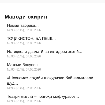
Маводи охирин
Номаи табрикӣ...
№:93 (5145), 07.08.2026
ТОҶИКИСТОН, БА ПЕШ!...
№:93 (5145), 07.08.2026
Истиқлоли давлатӣ ва иқтидори зеҳнӣ...
№:93 (5145), 07.08.2026
Мақоми бонувон...
№:93 (5145), 07.08.2026
«Шоҳнома» соҳиби шоҳҷоизаи байналмилалӣ
шуд...
№:93 (5145), 07.08.2026
Театри миллӣ – пойгоҳи мафкурасоз...
№:93 (5145), 07.08.2026