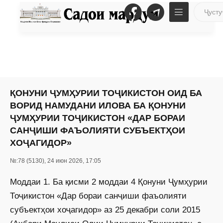
ҚОНУНИ ҶУМҲУРИИ ТОҶИКИСТОН ОИД БА
ВОРИД НАМУДАНИ ИЛОВА БА ҚОНУНИ
ҶУМҲУРИИ ТОҶИКИСТОН «ДАР БОРАИ
САНҶИШИ ФАЪОЛИЯТИ СУБЪЕКТҲОИ
ХОҶАГИДОР»
№:78 (5130), 24 июн 2026, 17:05
Моддаи 1. Ба қисми 2 моддаи 4 Қонуни Ҷумҳурии
Тоҷикистон «Дар бораи санҷиши фаъолияти
субъектҳои хоҷагидор» аз 25 декабри соли 2015