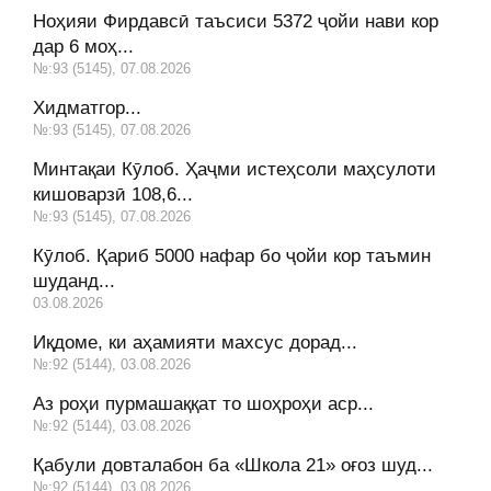
Ноҳияи Фирдавсӣ таъсиси 5372 ҷойи нави кор
дар 6 моҳ...
№:93 (5145), 07.08.2026
Хидматгор...
№:93 (5145), 07.08.2026
Минтақаи Кӯлоб. Ҳаҷми истеҳсоли маҳсулоти
кишоварзӣ 108,6...
№:93 (5145), 07.08.2026
Кӯлоб. Қариб 5000 нафар бо ҷойи кор таъмин
шуданд...
03.08.2026
Иқдоме, ки аҳамияти махсус дорад...
№:92 (5144), 03.08.2026
Аз роҳи пурмашаққат то шоҳроҳи аср...
№:92 (5144), 03.08.2026
Қабули довталабон ба «Школа 21» оғоз шуд...
№:92 (5144), 03.08.2026