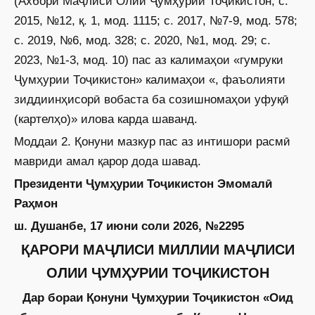
(Ахбори Маҷлиси Олии Ҷумҳурии Тоҷикистон, с.
2015, №12, қ. 1, мод. 1115; с. 2017, №7-9, мод. 578;
с. 2019, №6, мод. 328; с. 2020, №1, мод. 29; с.
2023, №1-3, мод. 10) пас аз калимаҳои «гумруки
Ҷумҳурии Тоҷикистон» калимаҳои «, фаъолияти
зиддиинҳисорӣ вобаста ба созишномаҳои уфуқӣ
(картелҳо)» илова карда шаванд.
Моддаи 2. Қонуни мазкур пас аз интишори расмӣ
мавриди амал қарор дода шавад.
Президенти Ҷумҳурии Тоҷикистон Эмомалӣ
Раҳмон
ш. Душанбе, 17 июни соли 2026, №2295
ҚАРОРИ МАҶЛИСИ МИЛЛИИ МАҶЛИСИ
ОЛИИ ҶУМҲУРИИ ТОҶИКИСТОН
Дар бораи Қонуни Ҷумҳурии Тоҷикистон «Оид