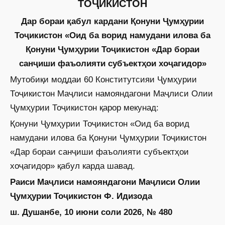
ТОҶИКИСТОН
Дар бораи қабул кардани Қонуни Ҷумҳурии
Тоҷикистон «Оид ба ворид намудани илова ба
Қонуни Ҷумҳурии Тоҷикистон «Дар бораи
санҷиши фаъолияти субъектҳои хоҷагидор»
Мутобиқи моддаи 60 Конститутсияи Ҷумҳурии
Тоҷикистон Маҷлиси намояндагони Маҷлиси Олии
Ҷумҳурии Тоҷикистон қарор мекунад:
Қонуни Ҷумҳурии Тоҷикистон «Оид ба ворид
намудани илова ба Қонуни Ҷумҳурии Тоҷикис­тон
«Дар бораи санҷиши фаъолияти субъектҳои
хоҷагидор» қабул карда шавад.
Раиси Маҷлиси намояндагони Маҷлиси Олии
Ҷумҳурии Тоҷикистон Ф. Идизода
ш. Душанбе, 10 июни соли 2026, № 480