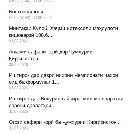
№:92 (5144), 03.08.2026
Бостоншиносӣ...
№:92 (5144), 03.08.2026
Минтақаи Кӯлоб. Ҳаҷми истеҳсоли маҳсулоти
кишоварзӣ 108,6...
03.08.2026
Анҷоми сафари корӣ дар Ҷумҳурии
Қирғизистон...
03.08.2026
Иштирок дар даври ниҳоии Чемпионати ҷаҳон
оид ба формулаи 1...
03.08.2026
Иштирок дар Вохӯрии ғайрирасмии машваратии
сарони давлатҳои...
31.07.2026
Оғози сафари корӣ ба Ҷумҳурии Қирғизистон...
31.07.2026