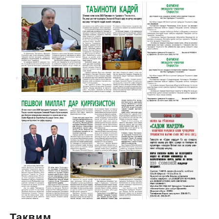
Тақвим