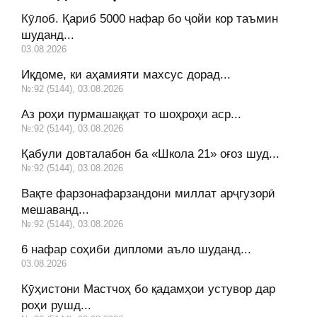
Кӯлоб. Қариб 5000 нафар бо ҷойи кор таъмин
шуданд...
03.08.2026
Иқдоме, ки аҳамияти махсус дорад...
№:92 (5144), 03.08.2026
Аз роҳи пурмашаққат то шоҳроҳи аср...
№:92 (5144), 03.08.2026
Қабули довталабон ба «Школа 21» оғоз шуд...
№:92 (5144), 03.08.2026
Вақте фарзонафарзандони миллат арҷгузорӣ
мешаванд...
№:92 (5144), 03.08.2026
6 нафар соҳиби дипломи аъло шуданд...
03.08.2026
Кӯҳистони Мастчоҳ бо қадамҳои устувор дар
роҳи рушд...