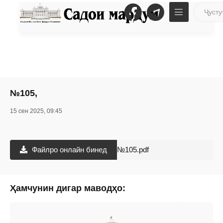
№105,
15 сен 2025, 09:45
Файлро онлайн бинед
№105.pdf
Ҳамчунин дигар маводҳо: