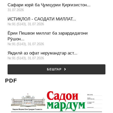
Сафари корӣ ба Ҷумҳурии Қирғизистон...
31.07.2026
ИСТИҚЛОЛ - САОДАТИ МИЛЛАТ...
№:91 (5143), 31.07.2026
Ёрии Пешвои миллат ба зарардидагони
Рӯшон...
№:91 (5143), 31.07.2026
Якдилӣ аз офат нерумандтар аст...
№:91 (5143), 31.07.2026
БЕШТАР
PDF