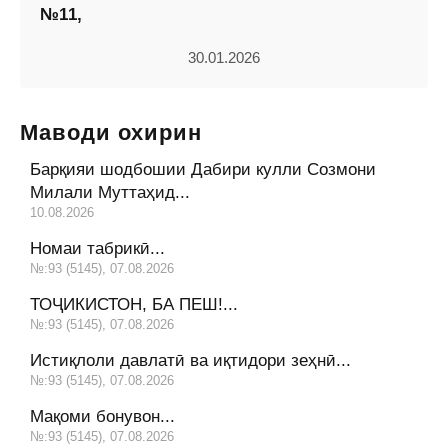
№11,
30.01.2026
Маводи охирин
Барқияи шодбошии Дабири кулли Созмони
Милали Муттаҳид...
10.08.2026
Номаи табрикӣ...
№:93 (5145), 07.08.2026
ТОҶИКИСТОН, БА ПЕШ!...
№:93 (5145), 07.08.2026
Истиқлоли давлатӣ ва иқтидори зеҳнӣ...
№:93 (5145), 07.08.2026
Мақоми бонувон...
№:93 (5145), 07.08.2026