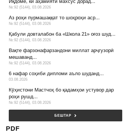
Иқдоме, ки аҳамияти махсус дорад...
№:92 (5144), 03.08.2026
Аз роҳи пурмашаққат то шоҳроҳи аср...
№:92 (5144), 03.08.2026
Қабули довталабон ба «Школа 21» оғоз шуд...
№:92 (5144), 03.08.2026
Вақте фарзонафарзандони миллат арҷгузорӣ
мешаванд...
№:92 (5144), 03.08.2026
6 нафар соҳиби дипломи аъло шуданд...
03.08.2026
Кӯҳистони Мастчоҳ бо қадамҳои устувор дар
роҳи рушд...
№:92 (5144), 03.08.2026
БЕШТАР
PDF