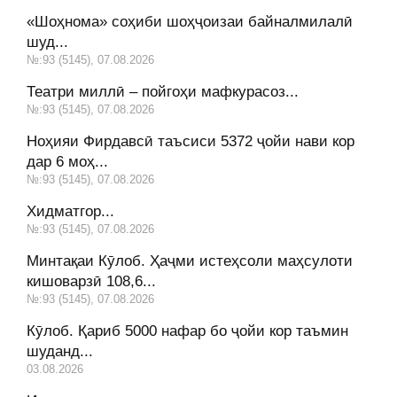
«Шоҳнома» соҳиби шоҳҷоизаи байналмилалӣ
шуд...
№:93 (5145), 07.08.2026
Театри миллӣ – пойгоҳи мафкурасоз...
№:93 (5145), 07.08.2026
Ноҳияи Фирдавсӣ таъсиси 5372 ҷойи нави кор
дар 6 моҳ...
№:93 (5145), 07.08.2026
Хидматгор...
№:93 (5145), 07.08.2026
Минтақаи Кӯлоб. Ҳаҷми истеҳсоли маҳсулоти
кишоварзӣ 108,6...
№:93 (5145), 07.08.2026
Кӯлоб. Қариб 5000 нафар бо ҷойи кор таъмин
шуданд...
03.08.2026