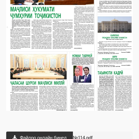
Файлро онлайн бинед
№114.pdf