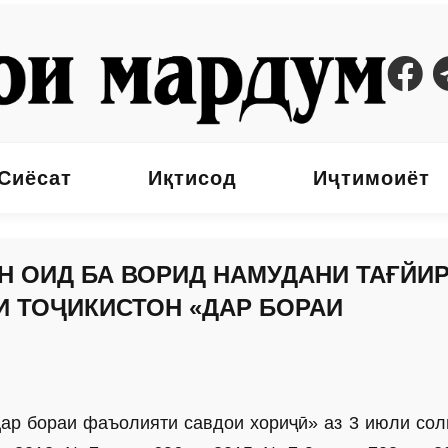
Сиёсат
Иқтисод
Иҷтимоиёт
Н ОИД БА ВОРИД НАМУДАНИ ТАҒЙИ
И ТОҶИКИСТОН «ДАР БОРАИ
ар бораи фаъолияти савдои хориҷӣ» аз 3 июли сол