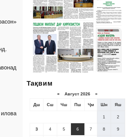
расон»
нд.
авонад
Тақвим
«
Август 2026 »
Дш
Сш
Чш
Пш
Ҷм
Шн
Яш
 илова
1
2
3
4
5
6
7
8
9