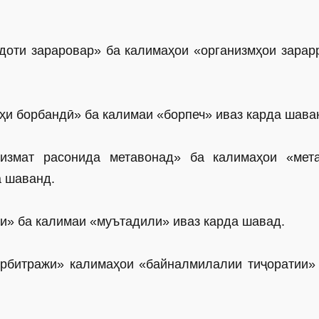
доти зараровар» ба калимаҳои «организмҳои зарар
еҳи борбандӣ» ба калимаи «борпеч» иваз карда шава
измат расонида метавонад» ба калимаҳои «мет
а шаванд.
ли» ба калимаи «муътадили» иваз карда шавад.
арбитражи» калимаҳои «байналмилалии тиҷоратии»