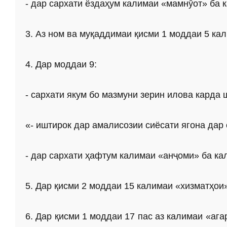
- дар сархати ёздаҳум калимаи «мамнӯот» ба 
3. Аз ном ва муқаддимаи қисми 1 моддаи 5 ка
4. Дар моддаи 9:
- сархати якум бо мазмуни зерин илова карда 
«- иштирок дар амалисозии сиёсати ягона дар
- дар сархати ҳафтум калимаи «анҷоми» ба к
5. Дар қисми 2 моддаи 15 калимаи «хизматҳои
6. Дар қисми 1 моддаи 17 пас аз калимаи «аг