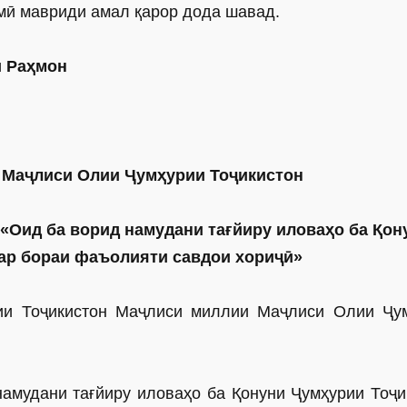
мӣ мавриди амал қарор дода шавад.
ӣ Раҳмон
и Маҷлиси
Олии Ҷумҳурии Тоҷикистон
«Оид ба ворид намудани тағйиру иловаҳо ба Қон
ар бораи фаъолияти савдои хориҷӣ»
рии Тоҷикистон Маҷлиси миллии Маҷлиси Олии Ҷу
амудани тағйиру иловаҳо ба Қонуни Ҷумҳурии Тоҷи