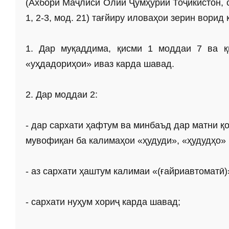
(Ахбори Маҷлиси Олии Ҷумҳурии Тоҷикистон, с. 
1, 2-3, мод. 21) тағйиру иловаҳои зерин ворид
1. Дар муқаддима, қисми 1 моддаи 7 ва 
«уҳдадориҳои» иваз карда шавад.
2. Дар моддаи 2:
- дар сархати ҳафтум ва минбаъд дар матни 
мувофиқан ба калимаҳои «ҳудуди», «ҳудудҳо» 
- аз сархати ҳаштум калимаи «(ғайриавтоматӣ)
- сархати нуҳум хориҷ карда шавад;