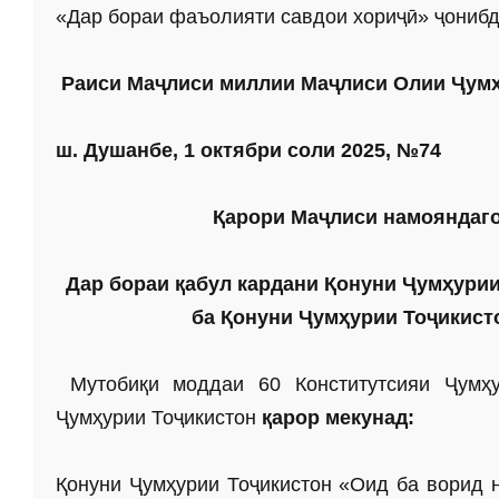
«Дар бораи фаъолияти савдои хориҷӣ» ҷонибд
Раиси Маҷлиси миллии
Маҷлиси Олии
Ҷумҳ
ш. Душанбе, 1 октябри соли 2025, №74
Қарори
Маҷлиси намояндаг
Дар бораи қабул кардани Қонуни Ҷумҳурии
ба Қонуни Ҷумҳурии Тоҷикист
Мутобиқи моддаи 60 Конститутсияи Ҷумҳ
Ҷумҳурии Тоҷикистон
қарор мекунад:
Қонуни Ҷумҳурии Тоҷикистон «Оид ба ворид н