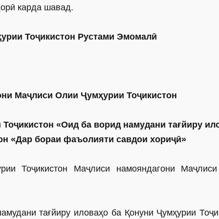
орӣ карда шавад.
урии Тоҷикистон Рустами Эмомалӣ
они
Маҷлиси Олии Ҷумҳурии Тоҷикистон
 Тоҷикистон «Оид ба ворид намудани тағйиру ил
он «Дар бораи фаъолияти савдои хориҷӣ»
урии Тоҷикистон Маҷлиси намояндагони Маҷлис
амудани тағйиру иловаҳо ба Қонуни Ҷумҳурии Тоҷи