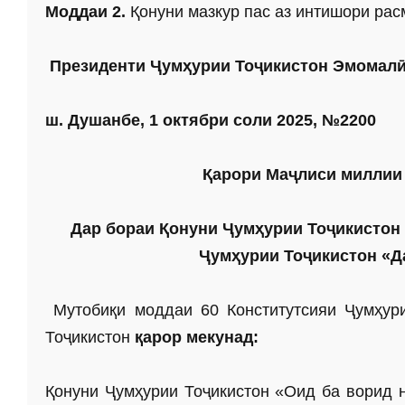
Моддаи 2.
Қонуни мазкур пас аз интишори рас
Президенти
Ҷумҳурии Тоҷикистон Эмомал
ш. Душанбе, 1 октябри соли 2025, №2200
Қ
арори
Маҷ­лиси милли
Дар бораи Қонуни Ҷумҳурии Тоҷикистон 
Ҷумҳурии Тоҷикистон «Д
Мутобиқи моддаи 60 Конститутсияи Ҷумҳу
Тоҷикистон
қа­­­­­­­­­­­­­­­­­­­­­­­­­­­­­­­­­­­­­­­­­­­­­­­­­­рор мекунад:
Қонуни Ҷумҳурии Тоҷикистон «Оид ба ворид н