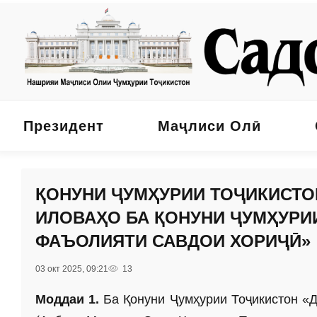
Президент
Маҷлиси Олӣ
ҚОНУНИ ҶУМҲУРИИ ТОҶИКИСТО
ИЛОВАҲО БА ҚОНУНИ ҶУМҲУРИ
ФАЪОЛИЯТИ САВДОИ ХОРИҶӢ»
03 окт 2025, 09:21
13
Моддаи 1.
Ба Қонуни Ҷумҳурии Тоҷикистон «Д