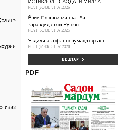
ИСТИҚЛОЛ - САОДАТИ МИЛЛАТ...
№:91 (5143), 31.07.2026
Ёрии Пешвои миллат ба
ӯҳлат»
зарардидагони Рӯшон...
№:91 (5143), 31.07.2026
Якдилӣ аз офат нерумандтар аст...
мҳурии
№:91 (5143), 31.07.2026
БЕШТАР
PDF
» иваз