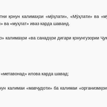
тни қонун калимаҳои «мӯҳлати», «Мӯҳлати» ва «м
» ва «муҳлат» иваз карда шаванд.
ур» калимаҳои «ва санадҳои дигари қонунгузории Ҷу
и «метавонад» илова карда шавад;
нун калимаи «мавҷудоти» ба калимаи «организмҳои