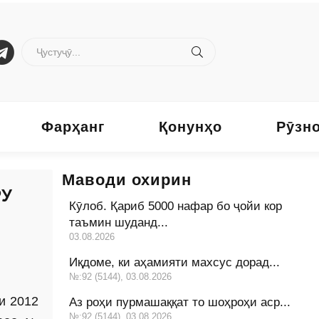
Фарҳанг
Қонунҳо
Рӯзн
Маводи охирин
РУ
Кӯлоб. Қариб 5000 нафар бо ҷойи кор
таъмин шуданд...
03.08.2026
Иқдоме, ки аҳамияти махсус дорад...
№:92 (5144), 03.08.2026
и 2012
Аз роҳи пурмашаққат то шоҳроҳи аср...
№:92 (5144), 03.08.2026