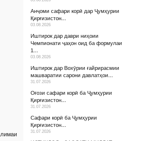
Анҷоми сафари корӣ дар Ҷумҳурии
Қирғизистон...
03.08.2026
Иштирок дар даври ниҳоии
Чемпионати ҷаҳон оид ба формулаи
1...
03.08.2026
Иштирок дар Вохӯрии ғайрирасмии
машваратии сарони давлатҳои...
31.07.2026
Оғози сафари корӣ ба Ҷумҳурии
Қирғизистон...
31.07.2026
Сафари корӣ ба Ҷумҳурии
Қирғизистон...
31.07.2026
алимаи