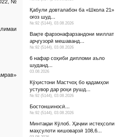
2022, №
Қабули довталабон ба «Школа 21»
оғоз шуд...
№:92 (5144), 03.08.2026
алимаи
Вақте фарзонафарзандони миллат
арҷгузорӣ мешаванд...
№:92 (5144), 03.08.2026
6 нафар соҳиби дипломи аъло
шуданд...
03.08.2026
амрав»
Кӯҳистони Мастчоҳ бо қадамҳои
устувор дар роҳи рушд...
№:92 (5144), 03.08.2026
Бостоншиносӣ...
№:92 (5144), 03.08.2026
Минтақаи Кӯлоб. Ҳаҷми истеҳсоли
маҳсулоти кишоварзӣ 108,6...
03.08.2026