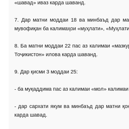
«шавад» иваз карда шаванд.
7. Дар матни моддаи 18 ва минбаъд дар ма
мувофиқан ба калимаҳои «муҳлати», «Муҳлати
8. Ба матни моддаи 22 пас аз калимаи «мазк
Тоҷикистон» илова карда шаванд.
9. Дар қисми 3 моддаи 25:
- ба муқаддима пас аз калимаи «мол» калима
- дар сархати якум ва минбаъд дар матни қо
карда шавад.