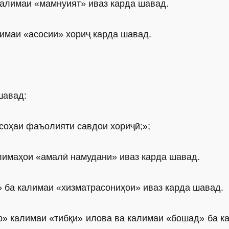
калимаи «мамнуият» иваз карда шавад.
лимаи «асосии» хориҷ карда шавад.
шавад:
 соҳаи фаъолияти савдои хориҷӣ;»;
алимаҳои «амалӣ намудани» иваз карда шавад.
» ба калимаи «хизматрасониҳои» иваз карда шавад.
ар» калимаи «тибқи» илова ва калимаи «бошад» ба к