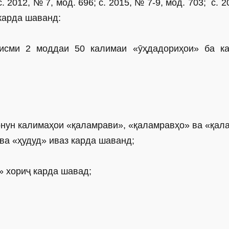
2012, № 7, мод. 696; с. 2015, № 7-9, мод. 703; с. 
 карда шаванд:
қисми 2 моддаи 50 калимаи «ӯҳдадориҳои» ба к
қонун калимаҳои «қаламрави», «қаламравҳо» ва «қал
ва «ҳудуд» иваз карда шаванд;
» хориҷ карда шавад;