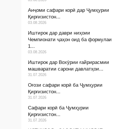
Анҷоми сафари корӣ дар Ҷумҳурии
Қирғизистон...
03.08.2026
Иштирок дар даври ниҳоии
Чемпионати ҷаҳон оид ба формулаи
1...
03.08.2026
Иштирок дар Вохӯрии ғайрирасмии
машваратии сарони давлатҳои...
31.07.2026
Оғози сафари корӣ ба Ҷумҳурии
Қирғизистон...
31.07.2026
Сафари корӣ ба Ҷумҳурии
Қирғизистон...
31.07.2026