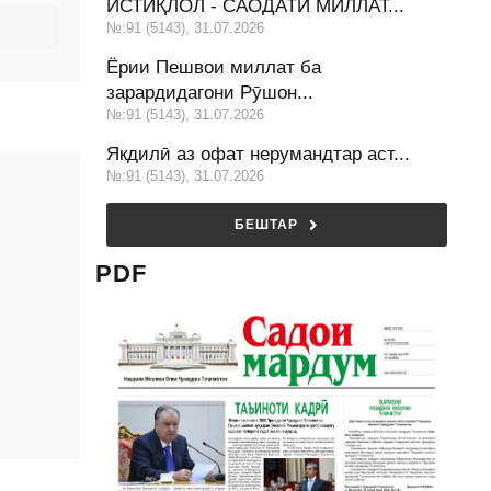
ИСТИҚЛОЛ - САОДАТИ МИЛЛАТ...
№:91 (5143), 31.07.2026
Ёрии Пешвои миллат ба
зарардидагони Рӯшон...
№:91 (5143), 31.07.2026
Якдилӣ аз офат нерумандтар аст...
№:91 (5143), 31.07.2026
БЕШТАР
PDF