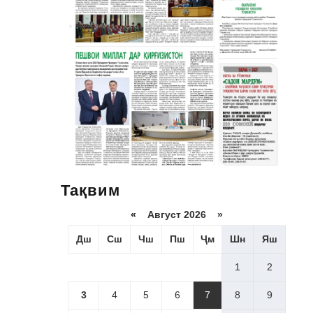
Тақвим
«
Август 2026 »
Дш
Сш
Чш
Пш
Ҷм
Шн
Яш
1
2
3
4
5
6
7
8
9