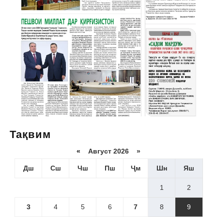
Тақвим
«
Август 2026 »
Дш
Сш
Чш
Пш
Ҷм
Шн
Яш
1
2
3
4
5
6
7
8
9