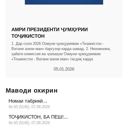
АМРИ ПРЕЗИДЕНТИ ҶУМҲУРИИ
ТОҶИКИСТОН
1. Дар соли 2026 Озмуни ҷумҳуриявии «Тоҷикистон -
Ватани азизи ман» баргузор карда шавад. 2. Низомнома,
ҳайати комиссия ва ҷоизаҳои Озмуни ҷумҳуриявии
«Тоҷикистон - Ватани азизи ман» тасдиқ карда
05.01.2026
Маводи охирин
Номаи табрикӣ...
№:93 (5145), 07.08.2026
ТОҶИКИСТОН, БА ПЕШ!...
№:93 (5145), 07.08.2026