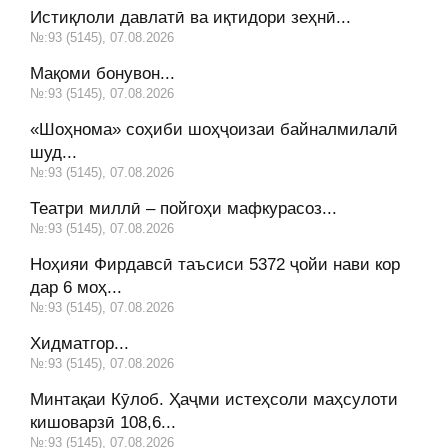
Истиқлоли давлатӣ ва иқтидори зеҳнӣ...
№:93 (5145), 07.08.2026
Мақоми бонувон...
№:93 (5145), 07.08.2026
«Шоҳнома» соҳиби шоҳҷоизаи байналмилалӣ
шуд...
№:93 (5145), 07.08.2026
Театри миллӣ – пойгоҳи мафкурасоз...
№:93 (5145), 07.08.2026
Ноҳияи Фирдавсӣ таъсиси 5372 ҷойи нави кор
дар 6 моҳ...
№:93 (5145), 07.08.2026
Хидматгор...
№:93 (5145), 07.08.2026
Минтақаи Кӯлоб. Ҳаҷми истеҳсоли маҳсулоти
кишоварзӣ 108,6...
№:93 (5145), 07.08.2026