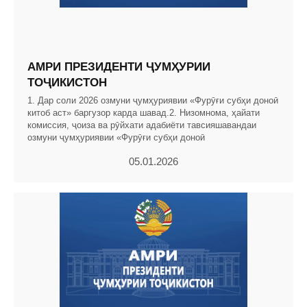
АМРИ ПРЕЗИДЕНТИ ҶУМҲУРИИ
ТОҶИКИСТОН
1. Дар соли 2026 озмуни ҷумҳуриявии «Фурӯғи субҳи доноӣ
китоб аст» баргузор карда шавад.2. Низомнома, ҳайати
комиссия, ҷоиза ва рӯйхати адабиёти тавсияшавандаи
озмуни ҷумҳуриявии «Фурӯғи субҳи доноӣ
05.01.2026