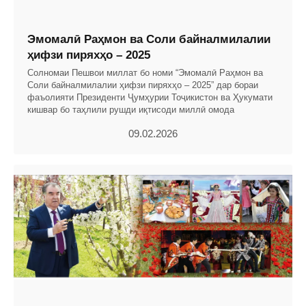
Эмомалӣ Раҳмон ва Соли байналмилалии
ҳифзи пиряхҳо – 2025
Солномаи Пешвои миллат бо номи “Эмомалӣ Раҳмон ва
Соли байналмилалии ҳифзи пиряхҳо – 2025” дар бораи
фаъолияти Президенти Ҷумҳурии Тоҷикистон ва Ҳукумати
кишвар бо таҳлили рушди иқтисоди миллӣ омода
09.02.2026