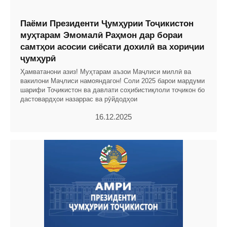
Паёми Президенти Ҷумҳурии Тоҷикистон
муҳтарам Эмомалӣ Раҳмон дар бораи
самтҳои асосии сиёсати дохилӣ ва хориҷии
ҷумҳурӣ
Ҳамватанони азиз! Муҳтарам аъзои Маҷлиси миллӣ ва
вакилони Маҷлиси намояндагон! Соли 2025 барои мардуми
шарифи Тоҷикистон ва давлати соҳибистиқлоли тоҷикон бо
дастовардҳои назаррас ва рӯйдодҳои
16.12.2025