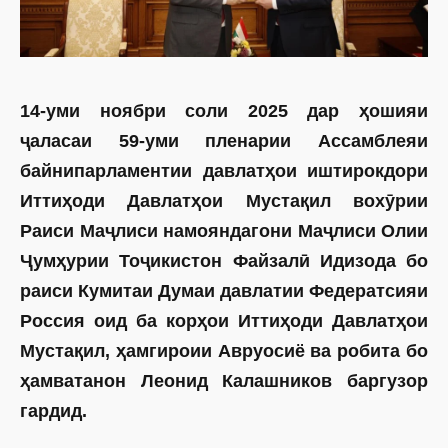
14-уми ноябри соли 2025 дар ҳошияи
ҷаласаи 59-уми пленарии Ассамблеяи
байнипарламентии давлатҳои иштирокдори
Иттиҳоди Давлатҳои Мустақил вохӯрии
Раиси Маҷлиси намояндагони Маҷлиси Олии
Ҷумҳурии Тоҷикистон Файзалӣ Идизода бо
раиси Кумитаи Думаи давлатии Федератсияи
Россия оид ба корҳои Иттиҳоди Давлатҳои
Мустақил, ҳамгироии Авруосиё ва робита бо
ҳамватанон Леонид Калашников баргузор
гардид.