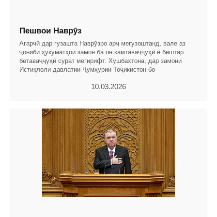
Пешвои Наврӯз
Агарчӣ дар гузашта Наврӯзро арҷ мегузоштанд, вале аз
ҷониби ҳукуматҳои замон ба он камтаваҷҷуҳӣ ё бештар
бетаваҷҷуҳӣ сурат мегирифт. Хушбахтона, дар замони
Истиқлоли давлатии Ҷумҳурии Тоҷикистон бо
10.03.2026