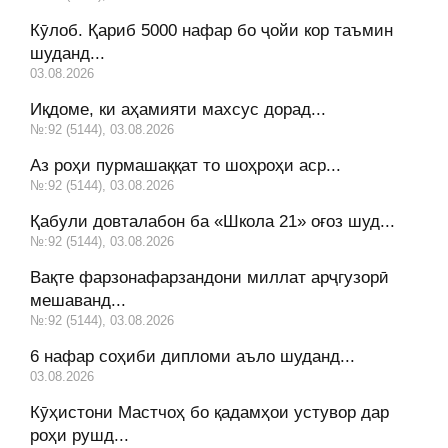
Кӯлоб. Қариб 5000 нафар бо ҷойи кор таъмин
шуданд...
03.08.2026
Иқдоме, ки аҳамияти махсус дорад...
№:92 (5144), 03.08.2026
Аз роҳи пурмашаққат то шоҳроҳи аср...
№:92 (5144), 03.08.2026
Қабули довталабон ба «Школа 21» оғоз шуд...
№:92 (5144), 03.08.2026
Вақте фарзонафарзандони миллат арҷгузорӣ
мешаванд...
№:92 (5144), 03.08.2026
6 нафар соҳиби дипломи аъло шуданд...
03.08.2026
Кӯҳистони Мастчоҳ бо қадамҳои устувор дар
роҳи рушд...