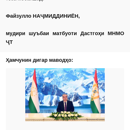
Файзулло НАҶМИДДИНИЁН,
мудири шуъбаи матбуоти Дастгоҳи МНМО
ҶТ
Ҳамчунин дигар маводҳо: