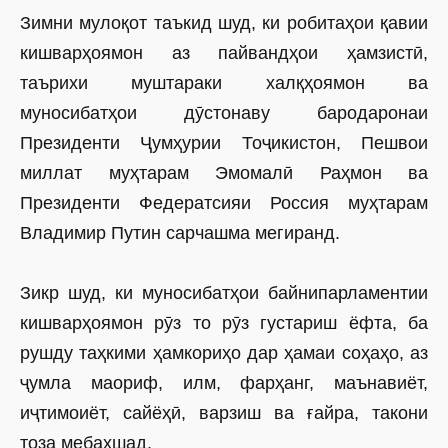
Зимни мулоқот таъкид шуд, ки робитаҳои қавии
кишварҳоямон аз пайвандҳои ҳамзистӣ,
таърихи муштараки халқҳоямон ва
муносибатҳои дӯстонаву бародаронаи
Президенти Ҷумҳурии Тоҷикистон, Пешвои
миллат муҳтарам Эмомалӣ Раҳмон ва
Президенти Федератсияи Россия муҳтарам
Владимир Путин сарчашма мегиранд.
Зикр шуд, ки муносибатҳои байнипарламентии
кишварҳоямон рӯз то рӯз густариш ёфта, ба
рушду таҳкими ҳамкориҳо дар ҳамаи соҳаҳо, аз
ҷумла маориф, илм, фарҳанг, маънавиёт,
иҷтимоиёт, сайёҳӣ, варзиш ва ғайра, такони
тоза мебахшад.