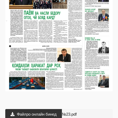
Файлро онлайн бинед
№23.pdf