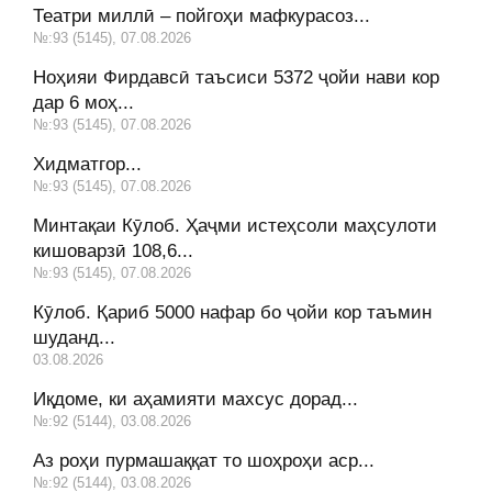
Театри миллӣ – пойгоҳи мафкурасоз...
№:93 (5145), 07.08.2026
Ноҳияи Фирдавсӣ таъсиси 5372 ҷойи нави кор
дар 6 моҳ...
№:93 (5145), 07.08.2026
Хидматгор...
№:93 (5145), 07.08.2026
Минтақаи Кӯлоб. Ҳаҷми истеҳсоли маҳсулоти
кишоварзӣ 108,6...
№:93 (5145), 07.08.2026
Кӯлоб. Қариб 5000 нафар бо ҷойи кор таъмин
шуданд...
03.08.2026
Иқдоме, ки аҳамияти махсус дорад...
№:92 (5144), 03.08.2026
Аз роҳи пурмашаққат то шоҳроҳи аср...
№:92 (5144), 03.08.2026