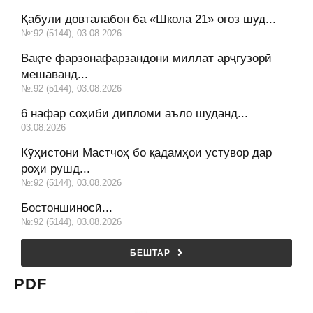
Қабули довталабон ба «Школа 21» оғоз шуд...
№:92 (5144), 03.08.2026
Вақте фарзонафарзандони миллат арҷгузорӣ
мешаванд...
№:92 (5144), 03.08.2026
6 нафар соҳиби дипломи аъло шуданд...
03.08.2026
Кӯҳистони Мастчоҳ бо қадамҳои устувор дар
роҳи рушд...
№:92 (5144), 03.08.2026
Бостоншиносӣ...
№:92 (5144), 03.08.2026
БЕШТАР
PDF