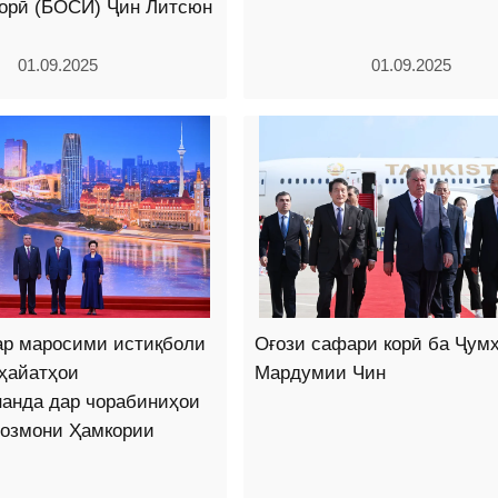
орӣ (БОСИ) Ҷин Литсюн
01.09.2025
01.09.2025
ар маросими истиқболи
Оғози сафари корӣ ба Ҷум
ҳайатҳои
Мардумии Чин
нанда дар чорабиниҳои
озмони Ҳамкории