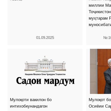
миллии Ма
Тоҷикисто
муҳтарам 
муносибат
01.09.2025
№:10
Мулоқоти вакилон бо
Мулоқот бо
интихобкунандагон
Осиёии Са