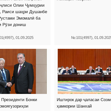
ҷлиси Олии Ҷумҳурии
н, Раиси шаҳри Душанбе
Рустами Эмомалӣ ба
и Рӯзи дониш
1(4997), 01.09.2025
№:101(4997), 01.09.202
 Президенти Бонки
Иштирок дар ҷаласаи Созм
рмоягузориҳои
ҳамкории Шанхай