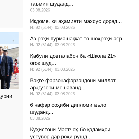
таъмин шуданд...
03.08.2026
Иқдоме, ки аҳамияти махсус дорад...
№:92 (5144), 03.08.2026
Аз роҳи пурмашаққат то шоҳроҳи аср...
№:92 (5144), 03.08.2026
Қабули довталабон ба «Школа 21»
оғоз шуд...
№:92 (5144), 03.08.2026
Вақте фарзонафарзандони миллат
арҷгузорӣ мешаванд...
№:92 (5144), 03.08.2026
ҳурии
6 нафар соҳиби дипломи аъло
шуданд...
03.08.2026
Кӯҳистони Мастчоҳ бо қадамҳои
устувор дар роҳи рушд...