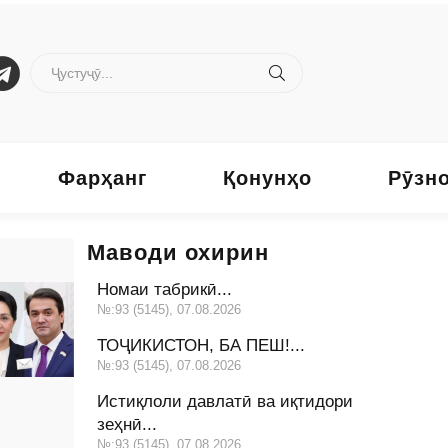
Фарҳанг
Қонунҳо
Рӯзн
Маводи охирин
Номаи табрикӣ...
№:93 (5145), 07.08.2026
ТОҶИКИСТОН, БА ПЕШ!...
№:93 (5145), 07.08.2026
Истиқлоли давлатӣ ва иқтидори
зеҳнӣ...
№:93 (5145), 07.08.2026