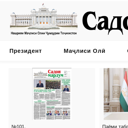
Президент
Маҷлиси Олӣ
№101,
Паёми таб