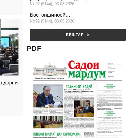
№:92 (5144), 03.08.2026
Бостоншиносӣ...
№:92 (5144), 03.08.2026
БЕШТАР
PDF
а дарси