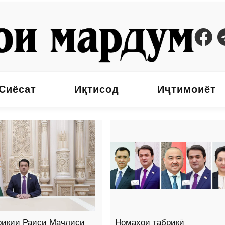
Сиёсат
Иқтисод
Иҷтимоиёт
рикии Раиси Маҷлиси
Номаҳои табрикӣ