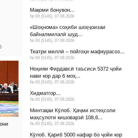
Мақоми бонувон...
№:93 (5145), 07.08.2026
«Шоҳнома» соҳиби шоҳҷоизаи
байналмилалӣ шуд...
№:93 (5145), 07.08.2026
5
Театри миллӣ – пойгоҳи мафкурасоз...
№:93 (5145), 07.08.2026
Ноҳияи Фирдавсӣ таъсиси 5372 ҷойи
нави кор дар 6 моҳ...
№:93 (5145), 07.08.2026
Хидматгор...
№:93 (5145), 07.08.2026
Минтақаи Кӯлоб. Ҳаҷми истеҳсоли
маҳсулоти кишоварзӣ 108,6...
они
№:93 (5145), 07.08.2026
Кӯлоб. Қариб 5000 нафар бо ҷойи кор