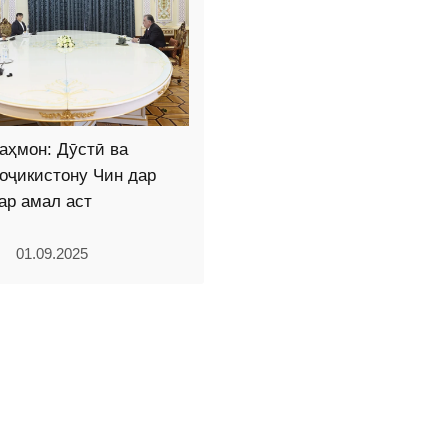
аҳмон: Дӯстӣ ва
оҷикистону Чин дар
дар амал аст
01.09.2025