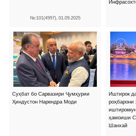
Инфрасохт
№:101(4997), 01.09.2025
Суҳбат бо Сарвазири Ҷумҳурии
Иштирок д
Ҳиндустон Нарендра Моди
роҳбарони 
иштирокку
ҳамоиши С
Шанхай