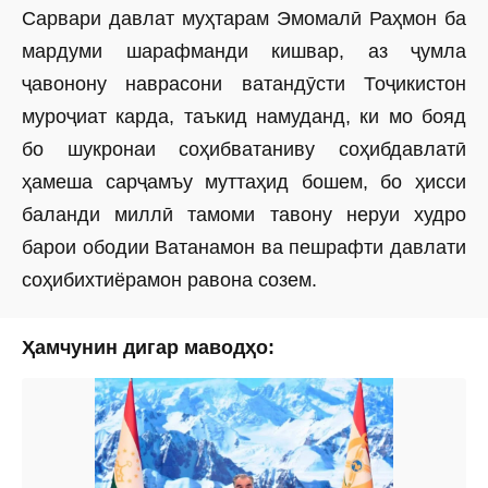
Сарвари давлат муҳтарам Эмомалӣ Раҳмон ба
мардуми шарафманди кишвар, аз ҷумла
ҷавонону наврасони ватандӯсти Тоҷикистон
муроҷиат карда, таъкид намуданд, ки мо бояд
бо шукронаи соҳибватаниву соҳибдавлатӣ
ҳамеша сарҷамъу муттаҳид бошем, бо ҳисси
баланди миллӣ тамоми тавону неруи худро
барои ободии Ватанамон ва пешрафти давлати
соҳибихтиёрамон равона созем.
Ҳамчунин дигар маводҳо: