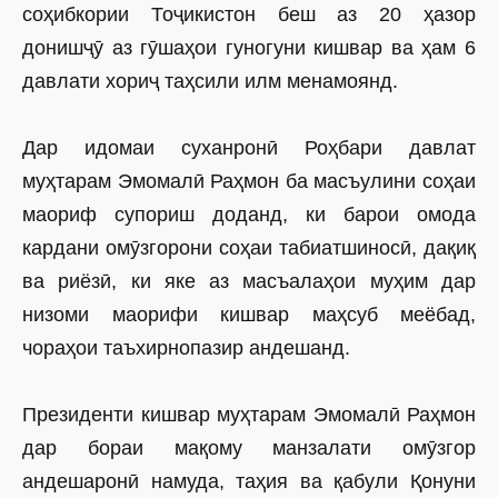
соҳибкории Тоҷикистон беш аз 20 ҳазор
донишҷӯ аз гӯшаҳои гуногуни кишвар ва ҳам 6
давлати хориҷ таҳсили илм менамоянд.
Дар идомаи суханронӣ Роҳбари давлат
муҳтарам Эмомалӣ Раҳмон ба масъулини соҳаи
маориф супориш доданд, ки барои омода
кардани омӯзгорони соҳаи табиатшиносӣ, дақиқ
ва риёзӣ, ки яке аз масъалаҳои муҳим дар
низоми маорифи кишвар маҳсуб меёбад,
чораҳои таъхирнопазир андешанд.
Президенти кишвар муҳтарам Эмомалӣ Раҳмон
дар бораи мақому манзалати омӯзгор
андешаронӣ намуда, таҳия ва қабули Қонуни