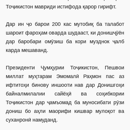
Тоҷикистон мавриди истифода қарор гирифт.
Дар ин ҷо барои 200 кас мутобиқ ба талабот
шароит фароҳам оварда шудааст, ки донишҷӯён
дар баробари омӯзиш ба кори музднок ҷалб
карда мешаванд.
Президенти Ҷумҳурии Тоҷикистон, Пешвои
миллат муҳтарам Эмомалӣ Раҳмон пас аз
ифтитоҳи бинову иншооти нав дар Донишгоҳи
байналмилалии сайёҳӣ ва соҳибкории
Тоҷикистон дар ҷамъомад ба муносибати рӯзи
дониш бо аҳли маорифи кишвар мулоқот ва
суханронӣ намуданд.