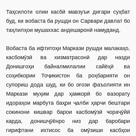
Таҳсилоти олии касбӣ мавзуъи дигари суҳбат
буд, ки вобаста ба рушди он Сарвари давлат бо
таҳлилҳои мушаххас андешаронӣ намуданд.
Вобаста ба ифтитоҳи Маркази рушди малакаҳо,
касбомӯзӣ ва хизматрасонӣ дар назди
Донишгоҳи байналмилалии сайёҳӣ ва
соҳибкории Тоҷикистон ба роҳбарияти он
супориш дода шуд, ки бо оғози фаъолияти ин
Маркази муҳим дар ҳамкорӣ бо вазорату
идораҳои марбута баҳри ҷалби ҳарчи бештари
сокинони кишвар барои касбомӯзӣ чораҷӯйӣ
карда, донишҷӯёнро низ дар баробари
гирифтани ихтисос ба омӯзиши касбҳои