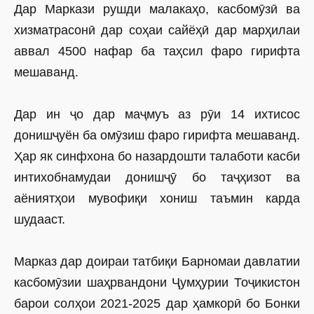
Дар Маркази рушди малакаҳо, касбомӯзӣ ва
хизматрасонӣ дар соҳаи сайёҳӣ дар марҳилаи
аввал 4500 нафар ба таҳсил фаро гирифта
мешаванд.
Дар ин ҷо дар маҷмуъ аз рӯи 14 ихтисос
донишҷуён ба омӯзиш фаро гирифта мешаванд.
Ҳар як синфхона бо назардошти талаботи касби
интихобнамудаи донишҷӯ бо таҷҳизот ва
аёниятҳои мувофиқи хониш таъмин карда
шудааст.
Марказ дар доираи татбиқи Барномаи давлатии
касбомӯзии шаҳрвандони Ҷумҳурии Тоҷикистон
барои солҳои 2021-2025 дар ҳамкорӣ бо Бонки