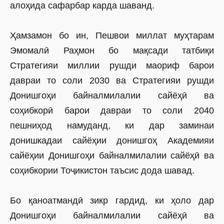
алоҳида сафарбар карда шаванд.
Ҳамзамон бо ин, Пешвои миллат муҳтарам
Эмомалӣ Раҳмон бо мақсади татбиқи
Стратегияи миллии рушди маориф барои
давраи то соли 2030 ва Стратегияи рушди
Донишгоҳи байналмилалии сайёҳӣ ва
соҳибкорӣ барои давраи то соли 2040
пешниҳод намуданд, ки дар заминаи
донишкадаи сайёҳии донишгоҳ Академияи
сайёҳии Донишгоҳи байналмилалии сайёҳӣ ва
соҳибкории Тоҷикистон таъсис дода шавад.
Бо қаноатмандӣ зикр гардид, ки ҳоло дар
Донишгоҳи байналмилалии сайёҳӣ ва