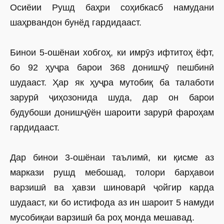
Осиёии Рушд баҳри соҳибкасб намудани
шаҳрвандон бунёд гардидааст.
Бинои 5-ошёнаи хобгоҳ, ки имрӯз ифтитоҳ ёфт,
бо 92 ҳуҷра барои 368 донишҷӯ пешбинӣ
шудааст. Ҳар як ҳуҷра мутобиқ ба талаботи
зарурӣ ҷиҳозонида шуда, дар он барои
будубоши донишҷӯён шароити зарурӣ фароҳам
гардидааст.
Дар бинои 3-ошёнаи таълимӣ, ки қисме аз
маркази рушд мебошад, толори барҳавои
варзишӣ ва ҳавзи шиноварӣ ҷойгир карда
шудааст, ки бо истифода аз ин шароит 5 намуди
мусобиқаи варзишӣ ба роҳ монда мешавад.