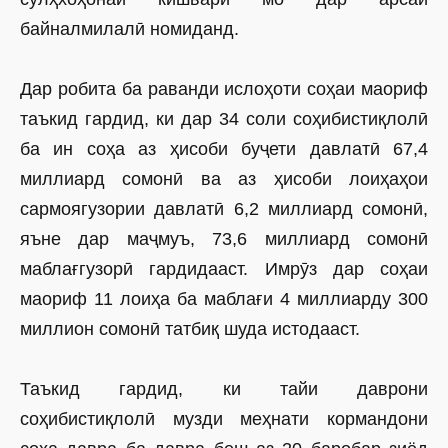
байналмилалӣ номиданд.
Дар робита ба раванди ислоҳоти соҳаи маориф
таъкид гардид, ки дар 34 соли соҳибистиқлолӣ
ба ин соҳа аз ҳисоби буҷети давлатӣ 67,4
миллиард сомонӣ ва аз ҳисоби лоиҳаҳои
сармоягузории давлатӣ 6,2 миллиард сомонӣ,
яъне дар маҷмуъ, 73,6 миллиард сомонӣ
маблағгузорӣ гардидааст. Имрӯз дар соҳаи
маориф 11 лоиҳа ба маблағи 4 миллиарду 300
миллион сомонӣ татбиқ шуда истодааст.
Таъкид гардид, ки тайи даврони
соҳибистиқлолӣ музди меҳнати кормандони