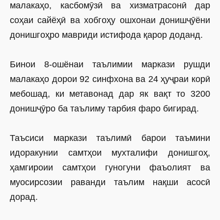
малакаҳо, касбомӯзӣ ва хизматрасонӣ дар
соҳаи сайёҳӣ ва хобгоҳу ошхонаи донишҷӯёни
донишгоҳро мавриди истифода қарор доданд.
Бинои 8-ошёнаи таълимии маркази рушди
малакаҳо дорои 92 синфхона ва 24 ҳуҷраи корӣ
мебошад, ки метавонад дар як вақт то 3200
донишҷӯро ба таълиму тарбия фаро бигирад.
Таъсиси маркази таълимӣ барои таъмини
идоракунии самтҳои мухталифи донишгоҳ,
ҳамгироии самтҳои гуногуни фаъолият ва
муосирсозии раванди таълим нақши асосӣ
дорад.