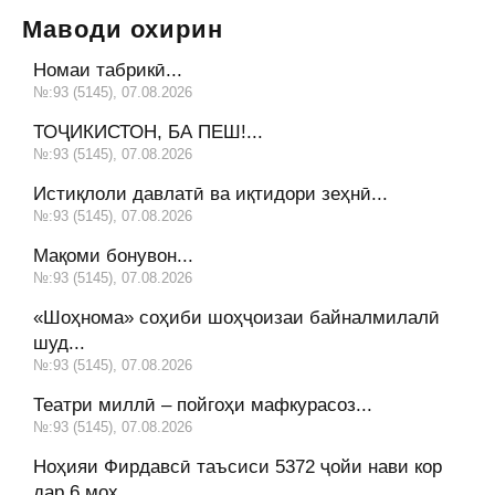
Маводи охирин
Номаи табрикӣ...
№:93 (5145), 07.08.2026
ТОҶИКИСТОН, БА ПЕШ!...
№:93 (5145), 07.08.2026
Истиқлоли давлатӣ ва иқтидори зеҳнӣ...
№:93 (5145), 07.08.2026
Мақоми бонувон...
№:93 (5145), 07.08.2026
«Шоҳнома» соҳиби шоҳҷоизаи байналмилалӣ
шуд...
№:93 (5145), 07.08.2026
Театри миллӣ – пойгоҳи мафкурасоз...
№:93 (5145), 07.08.2026
Ноҳияи Фирдавсӣ таъсиси 5372 ҷойи нави кор
дар 6 моҳ...