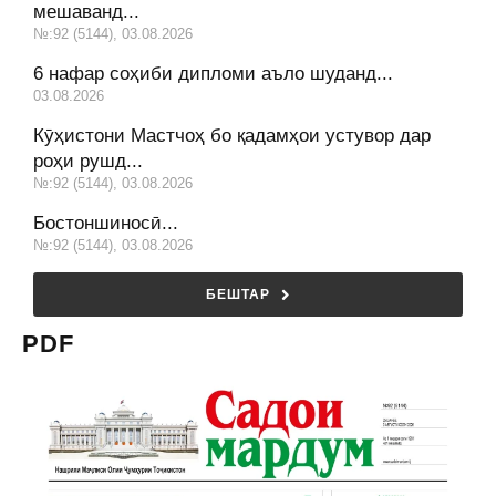
мешаванд...
№:92 (5144), 03.08.2026
6 нафар соҳиби дипломи аъло шуданд...
03.08.2026
Кӯҳистони Мастчоҳ бо қадамҳои устувор дар
роҳи рушд...
№:92 (5144), 03.08.2026
Бостоншиносӣ...
№:92 (5144), 03.08.2026
БЕШТАР
PDF