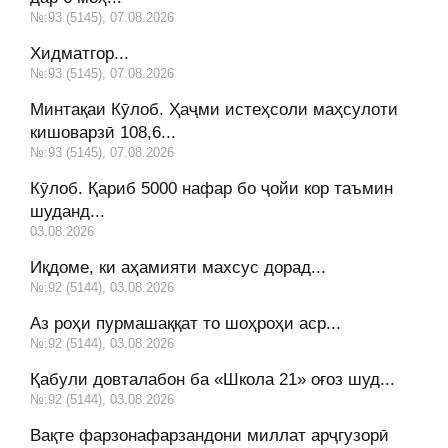
№:93 (5145), 07.08.2026
Хидматгор...
№:93 (5145), 07.08.2026
Минтақаи Кӯлоб. Ҳаҷми истеҳсоли маҳсулоти
кишоварзӣ 108,6...
№:93 (5145), 07.08.2026
Кӯлоб. Қариб 5000 нафар бо ҷойи кор таъмин
шуданд...
03.08.2026
Иқдоме, ки аҳамияти махсус дорад...
№:92 (5144), 03.08.2026
Аз роҳи пурмашаққат то шоҳроҳи аср...
№:92 (5144), 03.08.2026
Қабули довталабон ба «Школа 21» оғоз шуд...
№:92 (5144), 03.08.2026
Вақте фарзонафарзандони миллат арҷгузорӣ