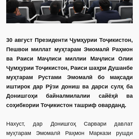
30 август Президенти Ҷумҳурии Тоҷикистон,
Пешвои миллат муҳтарам Эмомалӣ Раҳмон
ва Раиси Маҷлиси миллии Маҷлиси Олии
Ҷумҳурии Тоҷикистон, Раиси шаҳри Душанбе
муҳтарам Рустами Эмомалӣ бо мақсади
иштирок дар Рӯзи дониш ва дарси сулҳ ба
Донишгоҳи байналмилалии сайёҳӣ ва
соҳибкории Тоҷикистон ташриф оварданд.
Нахуст, дар Донишгоҳ Сарвари давлат
муҳтарам Эмомалӣ Раҳмон Маркази рушди