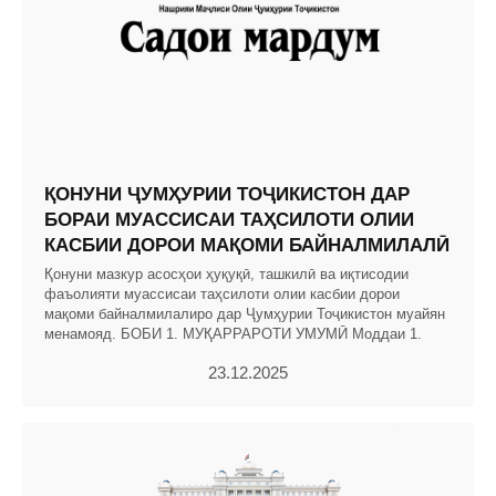
ҚОНУНИ ҶУМҲУРИИ ТОҶИКИСТОН ДАР
БОРАИ МУАССИСАИ ТАҲСИЛОТИ ОЛИИ
КАСБИИ ДОРОИ МАҚОМИ БАЙНАЛМИЛАЛӢ
Қонуни мазкур асосҳои ҳуқуқӣ, ташкилӣ ва иқтисодии
фаъолияти муассисаи таҳсилоти олии касбии дорои
мақоми байналмилалиро дар Ҷумҳурии Тоҷикистон муайян
менамояд. БОБИ 1. МУҚАРРАРОТИ УМУМӢ Моддаи 1.
23.12.2025