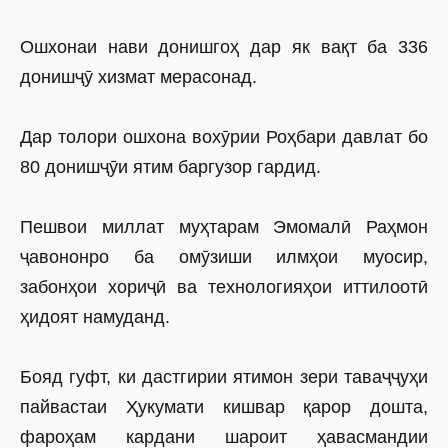
Ошхонаи нави донишгоҳ дар як вақт ба 336
донишҷӯ хизмат мерасонад.
Дар толори ошхона вохӯрии Роҳбари давлат бо
80 донишҷӯи ятим баргузор гардид.
Пешвои миллат муҳтарам Эмомалӣ Раҳмон
ҷавононро ба омӯзиши илмҳои муосир,
забонҳои хориҷӣ ва технологияҳои иттилоотӣ
ҳидоят намуданд.
Бояд гуфт, ки дастгирии ятимон зери таваҷҷуҳи
пайвастаи Ҳукумати кишвар қарор дошта,
фароҳам кардани шароит ҳавасмандии