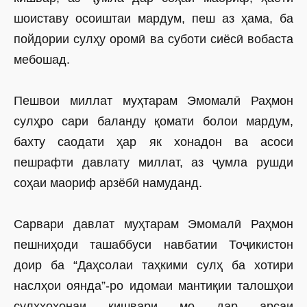
шоиставу осоиштаи мардум, пеш аз ҳама, ба
пойдории сулҳу оромӣ ва суботи сиёсӣ вобаста
мебошад.
Пешвои миллат муҳтарам Эмомалӣ Раҳмон
сулҳро сари баланду қомати болои мардум,
бахту саодати ҳар як хонадон ва асоси
пешрафти давлату миллат, аз ҷумла рушди
соҳаи маориф арзёбӣ намуданд.
Сарвари давлат муҳтарам Эмомалӣ Раҳмон
пешниҳоди ташаббуси навбатии Тоҷикистон
доир ба “Даҳсолаи таҳкими сулҳ ба хотири
наслҳои оянда”-ро идомаи мантиқии талошҳои
сулҳхоҳонаи кишвари мо дар арсаи