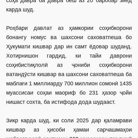
соҳа давра ба давра беш аз 20 баробар зиёд
карда шуд.
Роҳбари давлат аз ҳамкории соҳибкорони
бонангу номус ва шахсони саховатпеша бо
Ҳукумати кишвар дар ин самт ёдовар шуданд.
Хотирнишон гардид, ки тайи даврони
соҳибистиқлолӣ аз ҷониби соҳибкорони
ватандӯсти кишвар ва шахсони саховатпеша ба
маблағи 1 миллиарду 700 миллион сомонӣ 1435
муассисаи соҳаи маориф бо 231 ҳазор ҷойи
нишаст сохта, ба истифода дода шудааст.
Зикр карда шуд, ки соли 2025 дар қаламрави
кишвар аз ҳисоби ҳамаи сарчашмаҳои