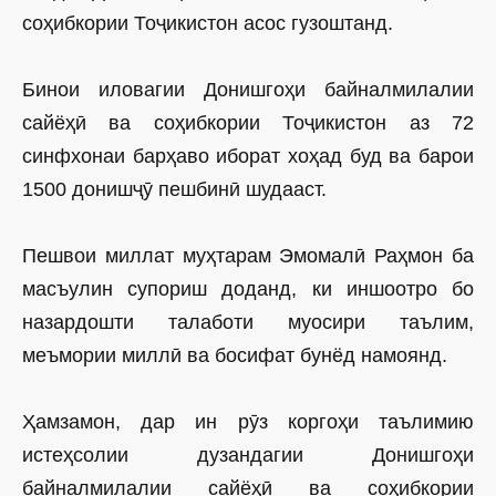
соҳибкории Тоҷикистон асос гузоштанд.
Бинои иловагии Донишгоҳи байналмилалии
сайёҳӣ ва соҳибкории Тоҷикистон аз 72
синфхонаи барҳаво иборат хоҳад буд ва барои
1500 донишҷӯ пешбинӣ шудааст.
Пешвои миллат муҳтарам Эмомалӣ Раҳмон ба
масъулин супориш доданд, ки иншоотро бо
назардошти талаботи муосири таълим,
меъмории миллӣ ва босифат бунёд намоянд.
Ҳамзамон, дар ин рӯз коргоҳи таълимию
истеҳсолии дузандагии Донишгоҳи
байналмилалии сайёҳӣ ва соҳибкории