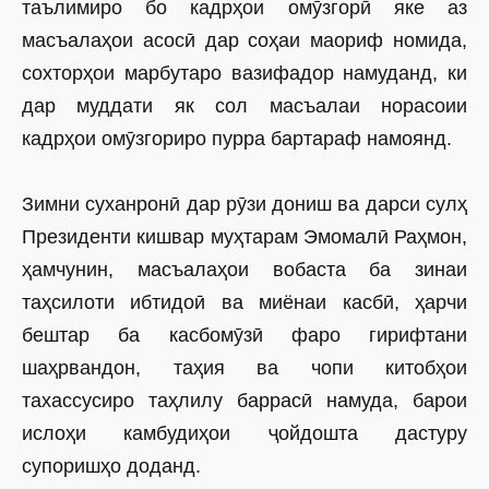
таълимиро бо кадрҳои омӯзгорӣ яке аз
масъалаҳои асосӣ дар соҳаи маориф номида,
сохторҳои марбутаро вазифадор намуданд, ки
дар муддати як сол масъалаи норасоии
кадрҳои омӯзгориро пурра бартараф намоянд.
Зимни суханронӣ дар рӯзи дониш ва дарси сулҳ
Президенти кишвар муҳтарам Эмомалӣ Раҳмон,
ҳамчунин, масъалаҳои вобаста ба зинаи
таҳсилоти ибтидоӣ ва миёнаи касбӣ, ҳарчи
бештар ба касбомӯзӣ фаро гирифтани
шаҳрвандон, таҳия ва чопи китобҳои
тахассусиро таҳлилу баррасӣ намуда, барои
ислоҳи камбудиҳои ҷойдошта дастуру
супоришҳо доданд.