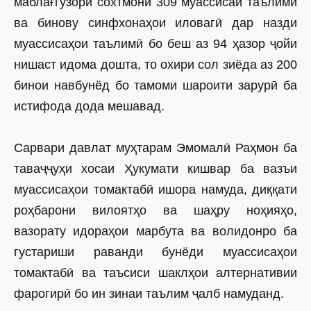
маблағгузорӣ сохтмони 309 муассисаи таълимӣ
ва бинову синфхонаҳои иловагӣ дар назди
муассисаҳои таълимӣ бо беш аз 94 ҳазор ҷойи
нишаст идома дошта, то охири сол зиёда аз 200
бинои навбунёд бо тамоми шароити зарурӣ ба
истифода дода мешавад.
Сарвари давлат муҳтарам Эмомалӣ Раҳмон ба
таваҷҷуҳи хосаи Ҳукумати кишвар ба вазъи
муассисаҳои томактабӣ ишора намуда, диққати
роҳбарони вилоятҳо ва шаҳру ноҳияҳо,
вазорату идораҳои марбута ва волидонро ба
густариши раванди бунёди муассисаҳои
томактабӣ ва таъсиси шаклҳои алтернативии
фарогирӣ бо ин зинаи таълим ҷалб намуданд.