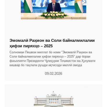
Эмомалӣ Раҳмон ва Соли байналмилалии
ҳифзи пиряхҳо – 2025
Солномаи Пешвои миллат бо номи “Эмомалӣ Раҳмон ва
Соли байналмилалии ҳифзи пиряхҳо – 2025” дар бораи
фаъолияти Президенти Ҷумҳурии Тоҷикистон ва Ҳукумати
кишвар бо таҳлили рушди иқтисоди миллӣ омода
09.02.2026