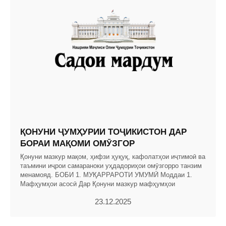
ҚОНУНИ ҶУМҲУРИИ ТОҶИКИСТОН ДАР
БОРАИ МАҚОМИ ОМӮЗГОР
Қонуни мазкур мақом, ҳифзи ҳуқуқ, кафолатҳои иҷтимоӣ ва
таъмини иҷрои самараноки уҳдадориҳои омӯзгорро танзим
менамояд. БОБИ 1. МУҚАРРАРОТИ УМУМӢ Моддаи 1.
Мафҳумҳои асосӣ Дар Қонуни мазкур мафҳумҳои
23.12.2025