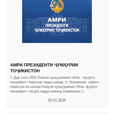
АМРИ ПРЕЗИДЕНТИ ҶУМҲУРИИ
ТОҶИКИСТОН
1. Дар соли 2026 Озмуни ҷумҳуриявии «Илм – фурӯғи
маърифат» баргузор карда шавад. 2. Низомнома, ҳайати
комиссия ва ҷоизаи Озмуни ҷумҳуриявии «Илм -фурӯғи
маърифат» тасдиқ карда шаванд (замимаҳои 1,
05.01.2026