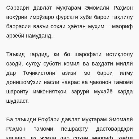
Сарвари давлат муҳтарам Эмомалӣ Раҳмон
вохӯрии имрӯзаро фурсати хубе барои таҳлилу
баррасии вазъи соҳаи ҳаётан муҳим – маориф
арзёбӣ намуданд.
Таъкид гардид, ки бо шарофати истиқлолу
озодӣ, сулҳу суботи комил ва ваҳдати миллӣ
дар Тоҷикистони азизи мо барои илму
донишомӯзии насли наврас ва ҷавонон тамоми
шароиту имкониятҳои зарурӣ муҳайё карда
шудааст.
Ба таъкиди Роҳбари давлат муҳтарам Эмомалӣ
Раҳмон тамоми пешрафту дастовардҳои
кишвар, аз ҷумла дар соҳаи маориф, ҳаёти