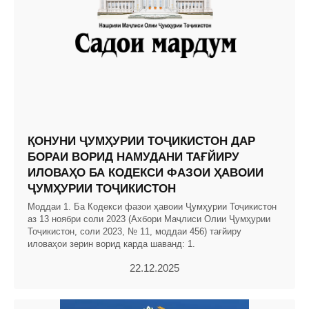
ҚОНУНИ ҶУМҲУРИИ ТОҶИКИСТОН ДАР
БОРАИ ВОРИД НАМУДАНИ ТАҒЙИРУ
ИЛОВАҲО БА КОДЕКСИ ФАЗОИ ҲАВОИИ
ҶУМҲУРИИ ТОҶИКИСТОН
Моддаи 1. Ба Кодекси фазои ҳавоии Ҷумҳурии Тоҷикистон
аз 13 ноябри соли 2023 (Ахбори Маҷлиси Олии Ҷумҳурии
Тоҷикистон, соли 2023, № 11, моддаи 456) тағйиру
иловаҳои зерин ворид карда шаванд: 1.
22.12.2025