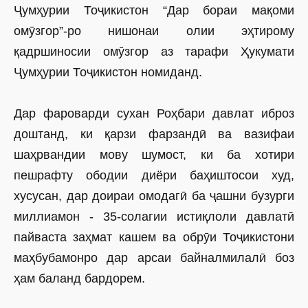
Ҷумҳурии Тоҷикистон “Дар бораи мақоми
омӯзгор”-ро нишонаи олии эҳтирому
қадршиносии омӯзгор аз тарафи Ҳукумати
Ҷумҳурии Тоҷикистон номиданд.
Дар фароварди сухан Роҳбари давлат иброз
доштанд, ки қарзи фарзандӣ ва вазифаи
шаҳрвандии мову шумост, ки ба хотири
пешрафту ободии диёри баҳиштосои худ,
хусусан, дар доираи омодагӣ ба ҷашни бузурги
миллиамон - 35-солагии истиқлоли давлатӣ
пайваста заҳмат кашем ва обрӯи Тоҷикистони
маҳбубамонро дар арсаи байналмилалӣ боз
ҳам баланд бардорем.