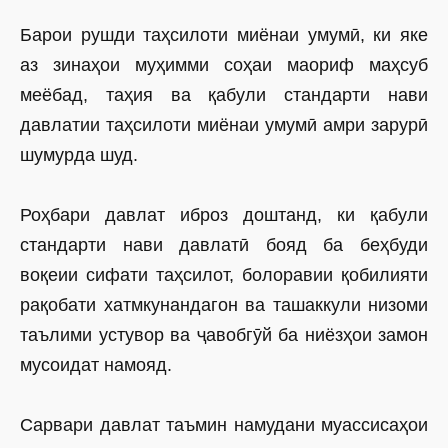
Барои рушди таҳсилоти миёнаи умумӣ, ки яке
аз зинаҳои муҳимми соҳаи маориф маҳсуб
меёбад, таҳия ва қабули стандарти нави
давлатии таҳсилоти миёнаи умумӣ амри зарурӣ
шумурда шуд.
Роҳбари давлат иброз доштанд, ки қабули
стандарти нави давлатӣ бояд ба беҳбуди
воқеии сифати таҳсилот, болоравии қобилияти
рақобати хатмкунандагон ва ташаккули низоми
таълими устувор ва ҷавобгӯй ба ниёзҳои замон
мусоидат намояд.
Сарвари давлат таъмин намудани муассисаҳои