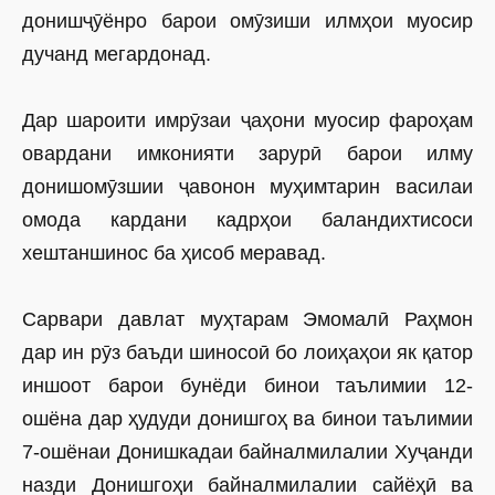
донишҷӯёнро барои омӯзиши илмҳои муосир
дучанд мегардонад.
Дар шароити имрӯзаи ҷаҳони муосир фароҳам
овардани имконияти зарурӣ барои илму
донишомӯзшии ҷавонон муҳимтарин василаи
омода кардани кадрҳои баландихтисоси
хештаншинос ба ҳисоб меравад.
Сарвари давлат муҳтарам Эмомалӣ Раҳмон
дар ин рӯз баъди шиносоӣ бо лоиҳаҳои як қатор
иншоот барои бунёди бинои таълимии 12-
ошёна дар ҳудуди донишгоҳ ва бинои таълимии
7-ошёнаи Донишкадаи байналмилалии Хуҷанди
назди Донишгоҳи байналмилалии сайёҳӣ ва