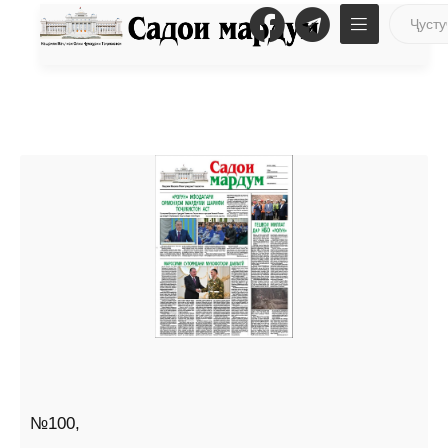
№100,