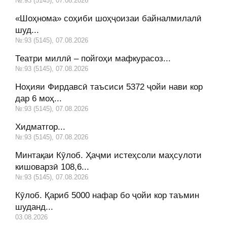
№:93 (5145), 07.08.2026
«Шоҳнома» соҳиби шоҳҷоизаи байналмилалӣ
шуд...
№:93 (5145), 07.08.2026
Театри миллӣ – пойгоҳи мафкурасоз...
№:93 (5145), 07.08.2026
Ноҳияи Фирдавсӣ таъсиси 5372 ҷойи нави кор
дар 6 моҳ...
№:93 (5145), 07.08.2026
Хидматгор...
№:93 (5145), 07.08.2026
Минтақаи Кӯлоб. Ҳаҷми истеҳсоли маҳсулоти
кишоварзӣ 108,6...
№:93 (5145), 07.08.2026
Кӯлоб. Қариб 5000 нафар бо ҷойи кор таъмин
шуданд...
03.08.2026