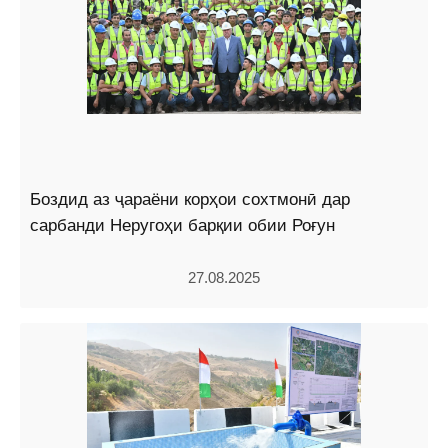
Боздид аз ҷараёни корҳои сохтмонӣ дар
сарбанди Неругоҳи барқии обии Роғун
27.08.2025