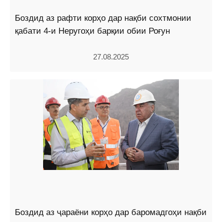
Боздид аз рафти корҳо дар нақби сохтмонии
қабати 4-и Неругоҳи барқии обии Роғун
27.08.2025
Боздид аз ҷараёни корҳо дар баромадгоҳи нақби