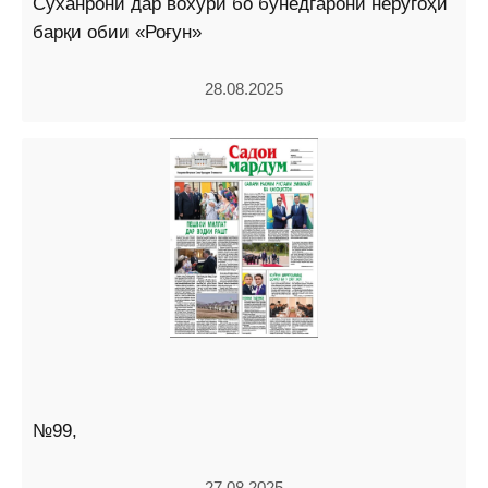
Суханронӣ дар вохӯрӣ бо бунёдгарони неругоҳи
барқи обии «Роғун»
28.08.2025
№99,
27.08.2025