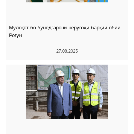
Мулоқот бо бунёдгарони неругоҳи барқии обии
Роғун
27.08.2025