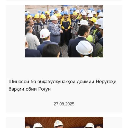
Шиносоӣ бо обқабулкунакҳои доимии Неругоҳи
барқии обии Роғун
27.08.2025