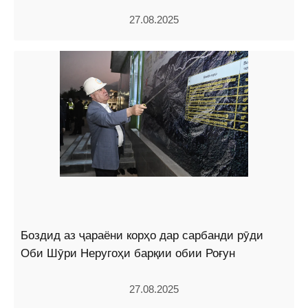
27.08.2025
Боздид аз ҷараёни корҳо дар сарбанди рӯди
Оби Шӯри Неругоҳи барқии обии Роғун
27.08.2025