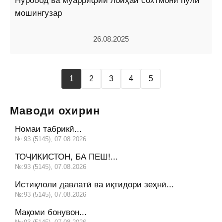
Нуробод ва муаррифии лоиҳаи сохтмони пули
мошингузар
26.08.2025
1
2
3
4
5
Маводи охирин
Номаи табрикӣ...
№:93 (5145), 07.08.2026
ТОҶИКИСТОН, БА ПЕШ!...
№:93 (5145), 07.08.2026
Истиқлоли давлатӣ ва иқтидори зеҳнӣ...
№:93 (5145), 07.08.2026
Мақоми бонувон...