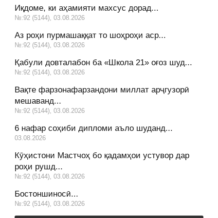
Иқдоме, ки аҳамияти махсус дорад...
№:92 (5144), 03.08.2026
Аз роҳи пурмашаққат то шоҳроҳи аср...
№:92 (5144), 03.08.2026
Қабули довталабон ба «Школа 21» оғоз шуд...
№:92 (5144), 03.08.2026
Вақте фарзонафарзандони миллат арҷгузорӣ
мешаванд...
№:92 (5144), 03.08.2026
6 нафар соҳиби дипломи аъло шуданд...
03.08.2026
Кӯҳистони Мастчоҳ бо қадамҳои устувор дар
роҳи рушд...
№:92 (5144), 03.08.2026
Бостоншиносӣ...
№:92 (5144), 03.08.2026