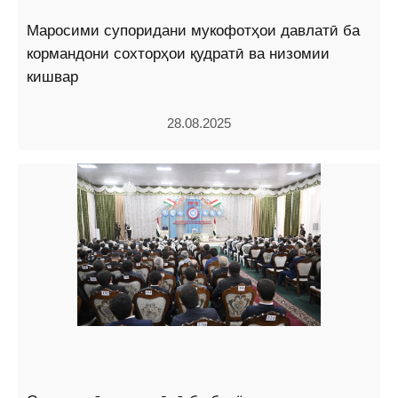
Маросими супоридани мукофотҳои давлатӣ ба
кормандони сохторҳои қудратӣ ва низомии
кишвар
28.08.2025