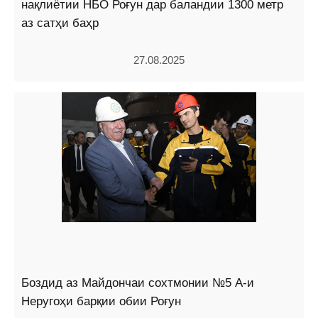
нақлиётии НБО Роғун дар баландии 1300 метр
аз сатҳи баҳр
27.08.2025
Боздид аз Майдончаи сохтмонии №5 А-и
Неругоҳи барқии обии Роғун