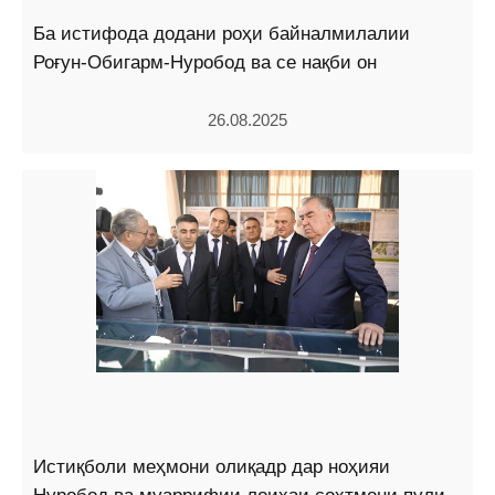
Ба истифода додани роҳи байналмилалии
Роғун-Обигарм-Нуробод ва се нақби он
26.08.2025
Истиқболи меҳмони олиқадр дар ноҳияи