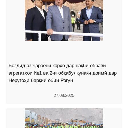
Боздид аз ҷараёни корҳо дар нақби обрави
агрегатҳои №1 ва 2-и обқабулкунаки доимӣ дар
Неругоҳи барқии обии Роғун
27.08.2025