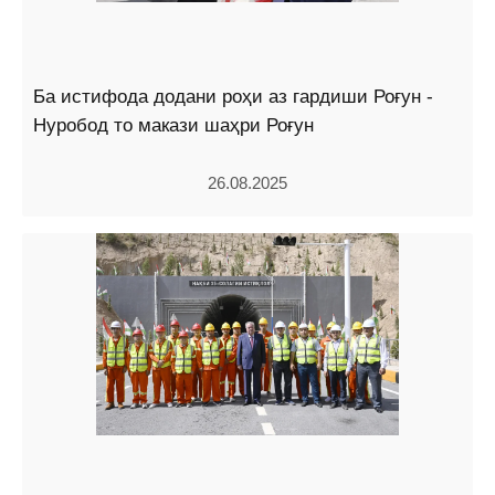
Ба истифода додани роҳи аз гардиши Роғун -
Нуробод то макази шаҳри Роғун
26.08.2025