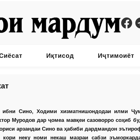
Сиёсат
Иқтисод
Иҷтимоиёт
кат
ӣ ибни Сино, Ходими хизматнишондодаи илми Ҷу
хтор Муродов дар ҷомеа мавқеи сазоворро соҳиб бу
ориси арзандаи Сино ва ҳабиби дардмандон эътироф
е кори неку номи некаш мазраи сабзи эъморкард