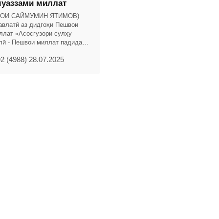
уаззами миллат
ҲОИ САЙМУМИН ЯТИМОВ)
авлатӣ аз дидгоҳи Пешвои
ллат «Асосгузори сулҳу
лӣ - Пешвои миллат падидаи
авлатиро армуғони тақдир
2 (4988) 28.07.2025
. Ба ин