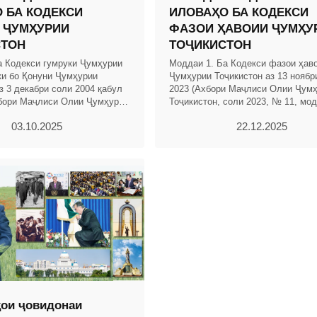
 БА КОДЕКСИ
ИЛОВАҲО БА КОДЕКСИ
 ҶУМҲУРИИ
ФАЗОИ ҲАВОИИ ҶУМҲУ
СТОН
ТОҶИКИСТОН
а Кодекси гумруки Ҷумҳурии
Моддаи 1. Ба Кодекси фазои ҳав
ки бо Қонуни Ҷумҳурии
Ҷумҳурии Тоҷикистон аз 13 ноябр
з 3 декабри соли 2004 қабул
2023 (Ахбори Маҷлиси Олии Ҷум
бори Маҷлиси Олии Ҷумҳурии
Тоҷикистон, соли 2023, № 11, мод
. 2004, № 12, қ. 2, мод.703,
тағйиру иловаҳои зерин ворид ка
03.10.2025
22.12.2025
шаванд: 1.
ои ҷовидонаи