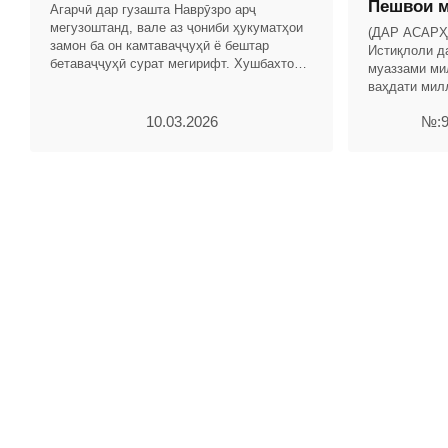
Пешвои м
Агарчӣ дар гузашта Наврӯзро арҷ
мегузоштанд, вале аз ҷониби ҳукуматҳои
(ДАР АСАР
замон ба он камтаваҷҷуҳӣ ё бештар
Истиқлоли д
бетаваҷҷуҳӣ сурат мегирифт. Хушбахтона,
муаззами ми
дар замони Истиқлоли давлатии Ҷумҳурии
ваҳдати мил
Тоҷикистон бо
истиқлоли д
10.03.2026
№:9
намешуморад