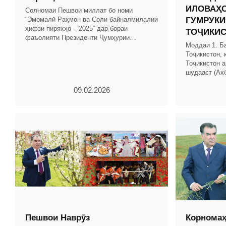
ИЛОВАҲО
Солномаи Пешвои миллат бо номи
“Эмомалӣ Раҳмон ва Соли байналмилалии
ГУМРУКИ
ҳифзи пиряхҳо – 2025” дар бораи
ТОҶИКИ
фаъолияти Президенти Ҷумҳурии
Моддаи 1. Б
Тоҷикистон ва Ҳукумати кишвар бо
Тоҷикистон, 
таҳлили рушди иқтисоди миллӣ омода
Тоҷикистон а
шудааст (Ах
Тоҷикистон, с
09.02.2026
мод.
Пешвои Наврӯз
Корномаҳ