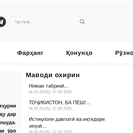
Фарҳанг
Қонунҳо
Рӯзн
Маводи охирин
Номаи табрикӣ...
№:93 (5145), 07.08.2026
ТОҶИКИСТОН, БА ПЕШ!...
мҳурии
№:93 (5145), 07.08.2026
ду дар
Истиқлоли давлатӣ ва иқтидори
­шуда.
зеҳнӣ...
аи ӯро
№:93 (5145), 07.08.2026