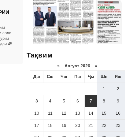
РИИ
оии
и соли
ҳурии
даи 456)
рда
Тақвим
«
Август 2026 »
Дш
Сш
Чш
Пш
Ҷм
Шн
Яш
1
2
3
4
5
6
7
8
9
10
11
12
13
14
15
16
17
18
19
20
21
22
23