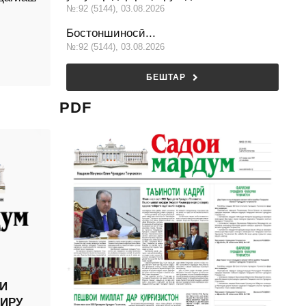
№:92 (5144), 03.08.2026
Бостоншиносӣ...
№:92 (5144), 03.08.2026
БЕШТАР
PDF
И
ЙИРУ