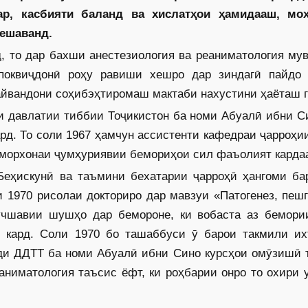
ар, касбияти баланд ва хислатҳои ҳамидааш, моҳ
мешаванд.
, то дар бахши анестезиология ва реаниматология му
поквиҷдонӣ роҳу равиши хешро дар зиндагӣ пайдо 
айвандони соҳибэҳтиромаш мактаби нахустини ҳаёташ г
и давлатии тиббии Тоҷикистон ба номи Абуалӣ ибни С
ард. То соли 1967 ҳамчун ассистенти кафедраи ҷарроҳ
морхонаи ҷумҳуриявии бемориҳои сил фаъолият кардаа
Беҳискунӣ ва таъмини бехатарии ҷарроҳӣ ҳангоми ба
1970 рисолаи докториро дар мавзуи «Патогенез, пешг
учшавии шушҳо дар бемороне, ки вобаста аз бемори
кард. Соли 1970 бо ташаббуси ӯ барои такмили их
зди ДДТТ ба номи Абуалӣ ибни Сино курсҳои омӯзишӣ 
еаниматология таъсис ёфт, ки роҳбарии онро то охири 