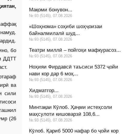
иятан,
Мақоми бонувон...
№:93 (5145), 07.08.2026
ваффақ
«Шоҳнома» соҳиби шоҳҷоизаи
намуд.
байналмилалӣ шуд...
№:93 (5145), 07.08.2026
ардид.
Театри миллӣ – пойгоҳи мафкурасоз...
ино, бо
№:93 (5145), 07.08.2026
ии ДДТТ
Ноҳияи Фирдавсӣ таъсиси 5372 ҷойи
ст.
нави кор дар 6 моҳ...
ртараф
№:93 (5145), 07.08.2026
ирӣ ва
Хидматгор...
и сили
№:93 (5145), 07.08.2026
тисоси
Минтақаи Кӯлоб. Ҳаҷми истеҳсоли
ташкил
маҳсулоти кишоварзӣ 108,6...
умр (26
№:93 (5145), 07.08.2026
Кӯлоб. Қариб 5000 нафар бо ҷойи кор