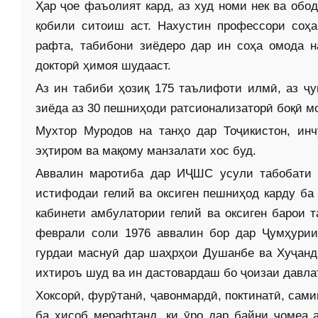
Ҳар ҷое фаъолият кард, аз худ номи нек ва обо
қобили ситоиш аст. Нахустин профессори соҳа
рафта, табибони зиёдеро дар ин соҳа омода н
докторӣ ҳимоя шудааст.
Аз ин табиби ҳозиқ 175 таълифоти илмӣ, аз ҷу
зиёда аз 30 пешниҳоди ратсионализаторӣ боқӣ м
Мухтор Муродов на танҳо дар Тоҷикистон, ин
эҳтиром ва мақому манзалати хос буд.
Аввалин маротиба дар ИҶШС усули табобати 
истифодаи гелий ва оксиген пешниҳод карду ба
кабинети амбулатории гелий ва оксиген барои 
феврали соли 1976 аввалин бор дар Ҷумҳурии
гурдаи маснуӣ дар шаҳрҳои Душанбе ва Хуҷанд
ихтироъ шуд ва ин даст­овардаш бо ҷоизаи давла
Хоксорӣ, фурӯтанӣ, ҷавонмардӣ, поктинатӣ, сам
ба ҳисоб мерафтанд, ки ӯро дар байни ҷомеа 