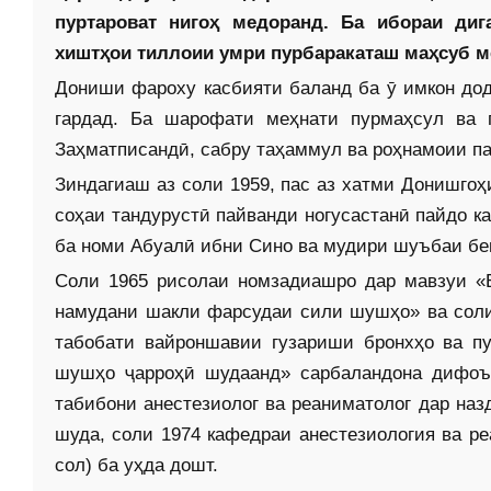
пуртароват нигоҳ медоранд. Ба ибораи диг
хиштҳои тиллоии умри пурбаракаташ маҳсуб 
Дониши фароху касбияти баланд ба ӯ имкон дод
гардад. Ба шарофати меҳнати пурмаҳсул ва 
Заҳматписандӣ, сабру таҳаммул ва роҳнамоии п
Зиндагиаш аз соли 1959, пас аз хатми Донишгоҳ
соҳаи тандурустӣ пайванди ногусастанӣ пайдо к
ба номи Абуалӣ ибни Сино ва мудири шуъбаи бе
Соли 1965 рисолаи номзадиашро дар мавзуи «
намудани шакли фарсудаи сили шушҳо» ва соли 
табобати вайроншавии гузариши бронхҳо ва п
шушҳо ҷарроҳӣ шудаанд» сарбаландона дифоъ 
табибони анестезиолог ва реаниматолог дар на
шуда, соли 1974 кафедраи анес­тезиология ва р
сол) ба уҳда дошт.