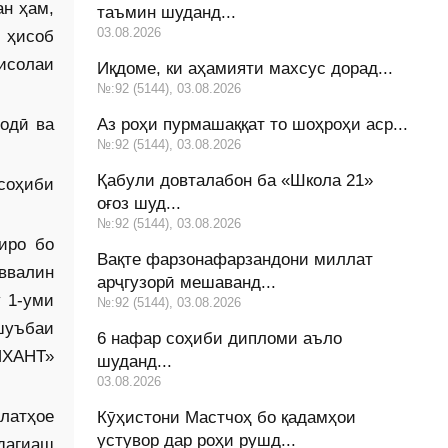
ан ҳам,
таъмин шуданд...
03.08.2026
 ҳисоб
исолаи
Иқдоме, ки аҳамияти махсус дорад...
№:92 (5144), 03.08.2026
одӣ ва
Аз роҳи пурмашаққат то шоҳроҳи аср...
№:92 (5144), 03.08.2026
Қабули довталабон ба «Школа 21»
соҳиби
оғоз шуд...
№:92 (5144), 03.08.2026
иро бо
Вақте фарзонафарзандони миллат
ввалин
арҷгузорӣ мешаванд...
ӯ 1-уми
№:92 (5144), 03.08.2026
шуъбаи
6 нафар соҳиби дипломи аъло
ИХАНТ»
шуданд...
03.08.2026
слатҳое
Кӯҳистони Мастчоҳ бо қадамҳои
устувор дар роҳи рушд...
дагиаш