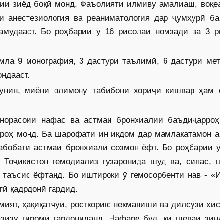
дии зиёд боқӣ монд. Фаъолияти илмиву амалиаш, воқе
и анестезиология ва реаниматология дар ҷумҳурӣ ба
амудааст. Бо роҳбарии ӯ 16 рисолаи номзадӣ ва 3 р
мла 9 монография, 3 дастури таълимӣ, 6 дастури мет
ондааст.
чунин, миёни олимону табибони хориҷи кишвар ҳам 
норасоии нафас ва астмаи бронхиалии баъдиҷарроҳ
 роҳ монд. Ба шарофати ин иқдом дар мамлакатамон а
табобати астмаи бронхиалӣ созмон ёфт. Бо роҳбарии 
 Тоҷикистон гемодиализ гузаронида шуд ва, сипас, 
 таъсис ёфтанд. Бо иштироки ӯ гемосорбенти нав - «
тӣ қадрдонӣ гардид.
имият, ҳақиқатҷӯӣ, росткорию некманишӣ ва дилсӯзӣ хи
азизу гиромӣ гардониданд. Нафаре буд, ки шеваи зин