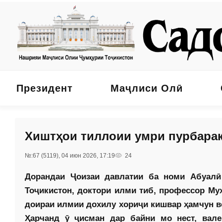
Президент
Маҷлиси Олӣ
Хиштҳои тиллоии умри пурбара
№:67 (5119), 04 июн 2026, 17:19
24
Дорандаи Ҷоизаи давлатии ба номи Абуал
Тоҷикистон, доктори илми тиб, профессор Му
доираи илмии дохилу хориҷи кишвар ҳамчун в
Ҳарчанд ӯ ҷисман дар байни мо нест, вал