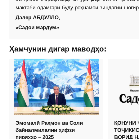
мактаби одамгарӣ буду роҳнамои зиндагии шогир
Далер АБДУЛЛО,
«Садои мардум»
Ҳамчунин дигар маводҳо:
Эмомалӣ Раҳмон ва Соли
ҚОНУНИ 
байналмилалии ҳифзи
ТОҶИКИС
пиряхҳо – 2025
ВОРИД Н