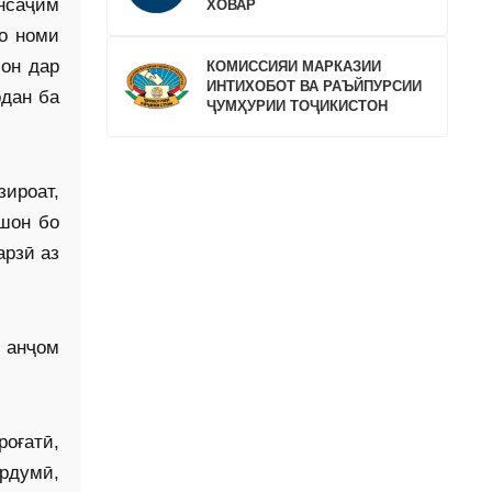
унсаҷим
ХОВАР
о номи
 он дар
КОМИССИЯИ МАРКАЗИИ
ИНТИХОБОТ ВА РАЪЙПУРСИИ
рдан ба
ҶУМҲУРИИ ТОҶИКИСТОН
зироат,
шон бо
арзӣ аз
 анҷом
оғатӣ,
рдумӣ,