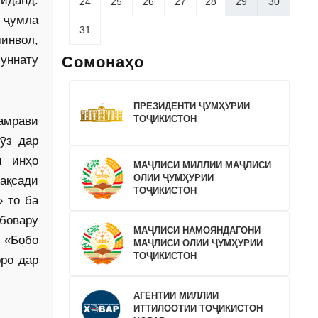
миданд.
24
25
26
27
28
29
30
з ҷумла
31
инвол,
Сомонаҳо
уннату
ПРЕЗИДЕНТИ ҶУМҲУРИИ
ТОҶИКИСТОН
ламрави
ӯз дар
и инҳо
МАҶЛИСИ МИЛЛИИ МАҶЛИСИ
ОЛИИ ҶУМҲУРИИ
ақсади
ТОҶИКИСТОН
 то ба
 бовару
МАҶЛИСИ НАМОЯНДАГОНИ
и «Бобо
МАҶЛИСИ ОЛИИ ҶУМҲУРИИ
ТОҶИКИСТОН
ро дар
АГЕНТИИ МИЛЛИИ
ИТТИЛООТИИ ТОҶИКИСТОН