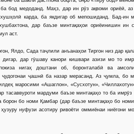
моне ба шакли дастпона бофта, онро «Тиру бод» мено
 ба бод медоданд. Маҳз, дар ин рӯз ақвоми ориёӣ, а
 хушҳолӣ карда, ба якдигар об мепошиданд. Бад-ин м
хушбахтона, дар баъзе минтақаҳои ориёинишин ин с
ул аст.
ргон, Ялдо, Сада таҷлили анъа­наҳои Тиргон низ дар қа
и дигар, дар гӯшаву канори кишвари азизи мо то имр
покиза нигаҳ доштани об, боронталабӣ ва амсол
ҷудогонаи ҷашнӣ ба назар мерасанд. Аз ҷумла, бо м
илдеҳ маросими «Ашаглон», «Сусхотун», «Чиллахотун»
ар тасаввуроти мардуми баъзе минтақаҳо то ба имрӯз
а борон бо номи Қамбар (дар баъзе минтақаҳо бо ном
 ҳузуру нуфузи асотиру ривоёти оммиёнаи ниёгони мо