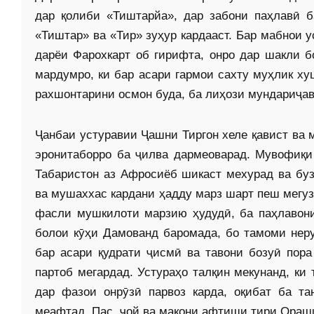
дар қолиби «Тиштарйа», дар забони паҳлавӣ 
«Тиштар» ва «Тир» зуҳур кардааст. Бар мабнои у
дарёи Фарохкарт об гирифта, онро дар шакли б
мардумро, ки бар асари гармои сахту муҳлик ху
рахшонтарини осмон буда, ба лиҳози мундариҷа
Ҷанбаи устуравии Ҷашни Тиргон хеле қавист ва
эронитаборро ба ҷилва дармеоварад. Мувофиқи
Табаристон аз Афросиёб шикаст мехурад ва буз
ва мушаххас кардани ҳадду марз шарт пеш мегуз
фасли мушкилоти марзию ҳудудӣ, ба паҳлавон
болои кӯҳи Дамованд баромада, бо тамоми нер
бар асари қудрати ҷисмӣ ва тавони бозуӣ пор
партоб мегардад. Устураҳо талқин мекунанд, ки
дар фазои онрӯзӣ парвоз карда, оқибат ба та
меафтад. Пас, ҷой ва макони афтиши тири Ораши