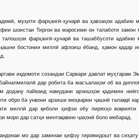
адемӣ, муҳити фарҳангӣ-ҳунарӣ ва ҳавзаҳои адабию м
ифии шоистаи Тиргон ва маросими он талаботи замон 
, талошҳои фарҳангӣ-ҳунарӣ ва ташаббусоти адабию 
 ҷашни бостонии миллӣ афзоиш ёбанд, ҳамон қадар и
д.
артави иқдомоти созандаи Сарвари давлат муҳтарам Э
 байналмилалӣ дар робита ба масъалаҳои об ва дипло
ам додану пайванд намудани арзишҳои қадимии ниёго
ти обро ба унвони арзиши меҳварии ҷашнӣ талаққӣ ка
ати миллӣ дар қиболи ҳифзи обу пиряхҳо воқеияти
ри моро дар сатҳи минтақавию ҷаҳонӣ боло мебарад.
мандонаи мо дар заминаи ҳифзу гиромидошт ва сиҳату