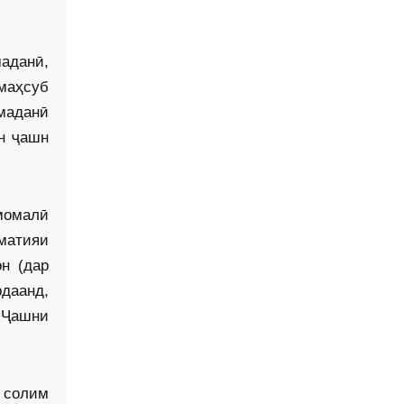
аданӣ,
маҳсуб
маданӣ
н ҷашн
момалӣ
матияи
н (дар
рдаанд,
 Ҷашни
 солим