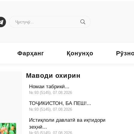
Фарҳанг
Қонунҳо
Рӯзн
Маводи охирин
Номаи табрикӣ...
№:93 (5145), 07.08.2026
ТОҶИКИСТОН, БА ПЕШ!...
№:93 (5145), 07.08.2026
Истиқлоли давлатӣ ва иқтидори
зеҳнӣ...
№:93 (5145), 07.08.2026