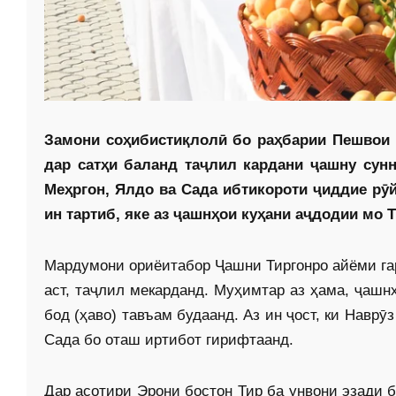
Замони соҳибистиқлолӣ бо раҳбарии Пешвои 
дар сатҳи баланд таҷлил кардани ҷашну сунн
Меҳргон, Ялдо ва Сада ибтикороти ҷиддие рӯ
ин тартиб, яке аз ҷашнҳои куҳани аҷдодии мо 
Мардумони ориёитабор Ҷашни Тиргонро айёми га
аст, таҷлил мекарданд. Муҳимтар аз ҳама, ҷашнҳ
бод (ҳаво) тавъам будаанд. Аз ин ҷост, ки Наврӯз
Сада бо оташ иртибот гирифтаанд.
Дар асотири Эрони бостон Тир ба унвони эзади 