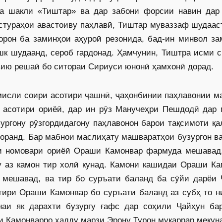
ба шакли «Тиштар» ва дар забони форсии навин дар
стураҳои авас­тоиву паҳлавӣ, Тиштар муваззаф шудааст
орон ба заминҳои аҳуроӣ резонида, бад-ин минвол за
шк шудаанд, сероб гардонад. Ҳамчунин, Тиштра исми 
вию решаӣ бо ситораи Сириуси юнонӣ ҳамхонӣ дорад.
 мисли соири асотири ҷашнӣ, ҷаҳонбинии паҳлавонии 
 асотири ориёӣ, дар ин рӯз Манучеҳри Пешдодӣ дар 
ургону рӯзгордидагону паҳлавонон барои тақсимоти қ
оранд. Бар мабнои маслиҳату машваратҳои бузургон в
и номовари ориёӣ Ораши Камонвар фармуда мешавад,
у аз камон тир холӣ кунад. Камони кашидаи Ораши Ка
а мешавад, ва тир бо суръати баланд ба сӯйи дарёи 
 тири Ораши Камонвар бо суръати баланд аз субҳ то 
наи як дарахти бузургу ғафс дар соҳили Ҷайҳун бар
 Камонварро ҳадду марзи Эрону Турон муқаррар мекун