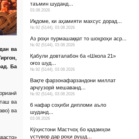
таъмин шуданд...
03.08.2026
Иқдоме, ки аҳамияти махсус дорад...
№:92 (5144), 03.08.2026
Аз роҳи пурмашаққат то шоҳроҳи аср...
№:92 (5144), 03.08.2026
дан ва
Қабули довталабон ба «Школа 21»
иргон,
оғоз шуд...
ад. Ба
№:92 (5144), 03.08.2026
Вақте фарзонафарзандони миллат
арҷгузорӣ мешаванд...
горианӣ
№:92 (5144), 03.08.2026
оташ ва
6 нафар соҳиби дипломи аъло
аво) ва
шуданд...
03.08.2026
Кӯҳистони Мастчоҳ бо қадамҳои
устувор дар роҳи рушд...
Авасто»