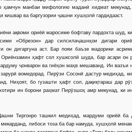
рҳо ҳамчун манбаи мифологию маданӣ хидмат мекунад,
 кишвар ва баргузории ҷашни хушҳолӣ гардидааст.
иёни ақвоми ориёӣ маросиме бофтаву пардохта шуд, ки
осими «Обрезон» дар силсилаҷашнҳои дигари ори
и он дигаргуна аст. Бар пояи баъзе мадорики асрими
 Ориёнзамин ҳафт сол хушксолӣ шуда, бар асари он р
ардуму ҷонварон ва гиёҳон маҳв мешаванд. Ин вазъи 
зарурӣ вомедорад. Пирӯзи Сосонӣ дастур медиҳад, ки
нд. Ниҳоят, бо гузашти ҳафт сол, дақиқтараш дар рӯ
хотири ин борони раҳмат Пирӯзшоҳ амр мекунад, ки и
Ҷашни Тиргонро ташкил медиҳад, мардуми ориёӣ ба 
 мекарданд, либоси тоза ба бар намуда, хушҳолӣ мена