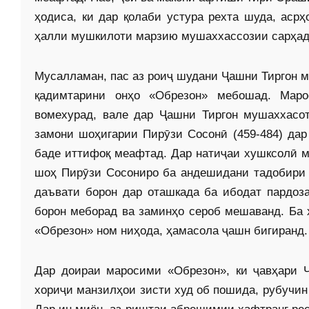
ҳодиса, ки дар қолаби устура рехта шуда, ас
ҳалли мушкилоти марзию мушаххассозии сарҳади
Мусалламан, пас аз роиҷ шудани Ҷашни Тиргон м
қадимтарини онҳо «Обрезон» мебошад. Мар
вомехурад, вале дар Ҷашни Тиргон мушаххасот
замони шоҳигарии Пирӯзи Сосонӣ (459-484) дар
баде иттифоқ меафтад. Дар натиҷаи хушксолӣ м
шоҳ Пирӯзи Сосониро ба андешидани тадобири 
даъвати борон дар оташкада ба ибодат пардоза
борон меборад ва заминҳо сероб мешаванд. Ба 
«Обрезон» ном ниҳода, ҳамасола ҷашн бигиранд.
Дар доираи маросими «Обрезон», ки ҷавҳари 
хориҷи манзилҳои зисти худ об пошида, рубучин