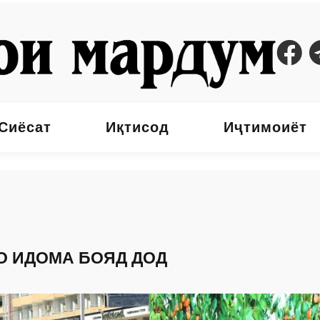
Сиёсат
Иқтисод
Иҷтимоиёт
О ИДОМА БОЯД ДОД