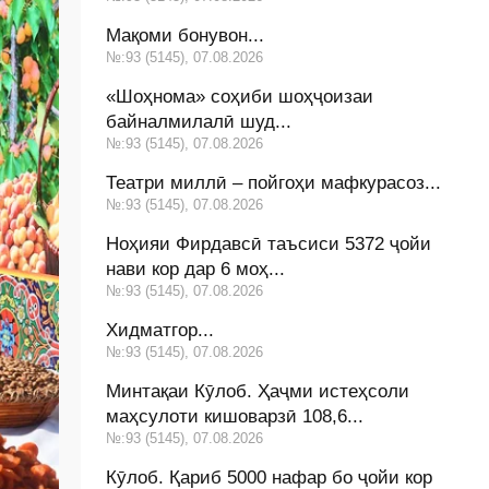
Мақоми бонувон...
№:93 (5145), 07.08.2026
«Шоҳнома» соҳиби шоҳҷоизаи
байналмилалӣ шуд...
№:93 (5145), 07.08.2026
Театри миллӣ – пойгоҳи мафкурасоз...
№:93 (5145), 07.08.2026
Ноҳияи Фирдавсӣ таъсиси 5372 ҷойи
нави кор дар 6 моҳ...
№:93 (5145), 07.08.2026
Хидматгор...
№:93 (5145), 07.08.2026
Минтақаи Кӯлоб. Ҳаҷми истеҳсоли
маҳсулоти кишоварзӣ 108,6...
№:93 (5145), 07.08.2026
Кӯлоб. Қариб 5000 нафар бо ҷойи кор