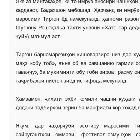
Яке аз минтақаҳое, ки то имрӯз аносири ҷашнҳо
кардааст, Бадахшон мебошад. Ҳарчанд ки имрӯз
маросими Тиргон ёд намекунанд, ҳангоми равон
Шуғнону Роштқальа таҳти унвони «Хатс сар дед»
ҷӯй») маъмул аст.
Тиргон барномарезиҳои кишоварзиро низ дар ху
маҳз «обу тоб», яъне об ва равшанию гармии о
таваҷҷуҳ ба муҳимияти обу тоби зироат расму о
таҷрибаҳои ниёгон зиёд истифода мекунанд.
Ҳамзамон, ҷиҳати эҳёи комили ҷашни куҳани 
додани тадбирҳои зерин ба манфиати кор хоҳад 
Якум, дар чаҳорчӯби асотиру маросими Тир
сайругаштҳои оммавӣ, фестивал-озмунҳои 