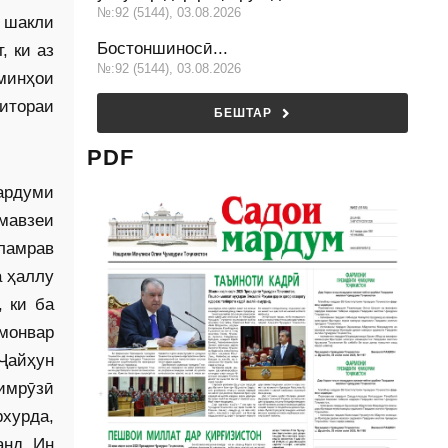
№:92 (5144), 03.08.2026
 шакли
Бостоншиносӣ...
, ки аз
№:92 (5144), 03.08.2026
минҳои
ситораи
БЕШТАР
PDF
мардуми
мавзеи
аламрав
а ҳаллу
 ки ба
монвар
Ҷайҳун
нимрӯзӣ
хурда,
анд. Ин