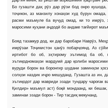
Дар ин миён, аз риштаи абрешимии ҳафтранг рес
Бо гузашти даҳ рӯз дар рӯзи бод онро кушода,
тоҷикон, аз манзилу хонаҳои худ бурун омада,
расми маъмуле ба вуҷуд омад, ки то имрӯз, 
маросими куҳани аҷдодӣ бо андаке тағйирот маъм
Бояд тазаккур дод, ки дар баробари Наврӯз, Меҳ
имрӯзаи Тоҷикистон ҳанӯз побарҷоянд. Аз сӯй
иртибот бо об, эҳтирому эътимод ба об, 
эътиқодномаҳои мардумӣ дар қолиби маросими 
вуруди борон ва боронгир шудани заминҳои ҳос
солҳои наздик иҷро мешуданд. Гузашта аз ин, д
эътиқодот дар мавриди эзади тундару чароғак в
Қилдир» маъмул аст) боқӣ мондаанд, ки бешак,
заминаи эзади борон - Тир тасдиқ мекунанд.