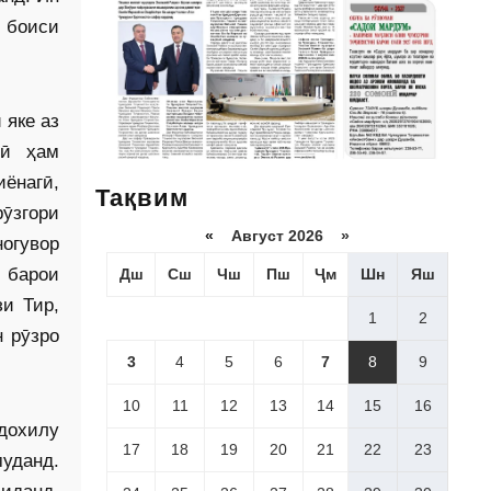
 боиси
 яке аз
ёӣ ҳам
ёнагӣ,
Тақвим
ӯзгори
«
Август 2026 »
ногувор
 барои
Дш
Сш
Чш
Пш
Ҷм
Шн
Яш
зи Тир,
1
2
н рӯзро
3
4
5
6
7
8
9
10
11
12
13
14
15
16
дохилу
17
18
19
20
21
22
23
муданд.