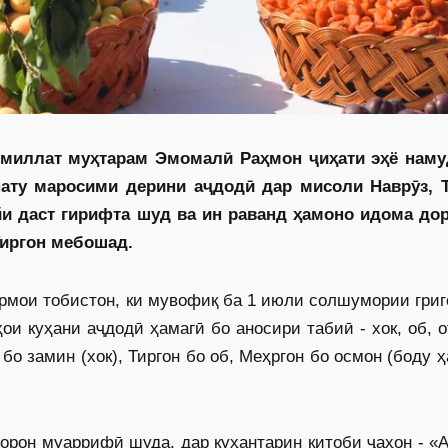
миллат муҳтарам Эмомалӣ Раҳмон ҷиҳати эҳё наму
ату маросими дерини аҷдодӣ дар мисоли Нав­рӯз, Т
йи даст гирифта шуд ва ин раванд ҳамоно идома дор
Тиргон мебошад.
рмои тобистон, ки мувофиқ ба 1 июли солшумории гри
ои куҳани аҷдодӣ ҳамагӣ бо аносири табиӣ - хок, об, 
 бо замин (хок), Тиргон бо об, Меҳргон бо осмон (боду ҳ
борон муаррифӣ шуда, дар куҳантарин китоби ҷаҳон - «