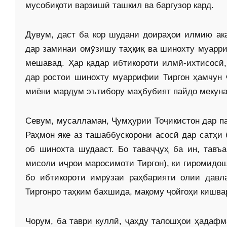
мусобиқоти варзишӣ ташкил ва баргузор кард.
Дувум, даст ба кор шудани доираҳои илмию ак
дар заминаи омӯзишу таҳқиқ ва шинохту муарр
мешавад. Ҳар қадар ибтикороти илмӣ-ихтисосӣ
дар ростои шинохту муаррифии Тиргон ҳамчун
миёни мардум эътибору маҳбубият пайдо мекуна
Севум, мусалламан, Ҷумҳурии Тоҷикистон дар п
Раҳмон яке аз ташаббускорони асосӣ дар сатҳи
об шинохта шудааст. Бо таваҷҷуҳ ба ин, тавъ
мисоли иҷрои маросимоти Тиргон), ки гиромидош
бо ибтикороти имрӯзаи раҳбарияти олии давл
Тиргонро таҳким бахшида, мақому ҷойгоҳи кишва
Чорум, ба таври куллӣ, ҷаҳду талошҳои ҳадаф