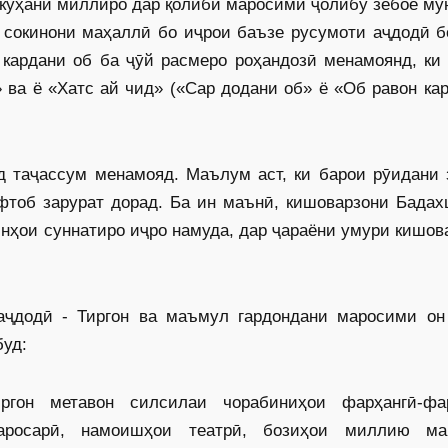
и куҳани миллиро дар қолиби маросими ҷолибу зебое м
 сокинони маҳаллӣ бо иҷрои баъзе русумоти аҷдодӣ б
 кардани об ба ҷӯй расмеро роҳандозӣ менамоянд, ки
 ва ё «Хатс ай чид» («Сар додани об» ё «Об равон ка
д таҷассум менамояд. Маълум аст, ки барои рӯидани 
фтоб зарурат дорад. Ба ин маънӣ, кишоварзони Бадах
инҳои суннатиро иҷро намуда, дар ҷараёни умури кишов
аҷдодӣ - Тиргон ва маъмул гардондани маросими он
буд:
гон метавон силсилаи чорабиниҳои фарҳангӣ-фар
саросарӣ, намоишҳои театрӣ, бозиҳои миллию ма