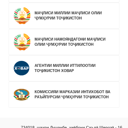
МАҶЛИСИ МИЛЛИИ МАҶЛИСИ ОЛИИ
ҶУМҲУРИИ ТОҶИКИСТОН
МАҶЛИСИ НАМОЯНДАГОНИ МАҶЛИСИ
ОЛИИ ҶУМҲУРИИ ТОҶИКИСТОН
АГЕНТИИ МИЛЛИИ ИТТИЛООТИИ
ТОҶИКИСТОН ХОВАР
КОМИССИЯИ МАРКАЗИИ ИНТИХОБОТ ВА
РАЪЙПУРСИИ ҶУМҲУРИИ ТОҶИКИСТОН
734018, шаҳри Душанбе, хиёбони Саъдӣ Шерозӣ - 16