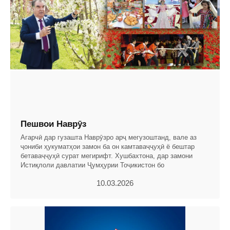
Пешвои Наврӯз
Агарчӣ дар гузашта Наврӯзро арҷ мегузоштанд, вале аз
ҷониби ҳукуматҳои замон ба он камтаваҷҷуҳӣ ё бештар
бетаваҷҷуҳӣ сурат мегирифт. Хушбахтона, дар замони
Истиқлоли давлатии Ҷумҳурии Тоҷикистон бо
10.03.2026