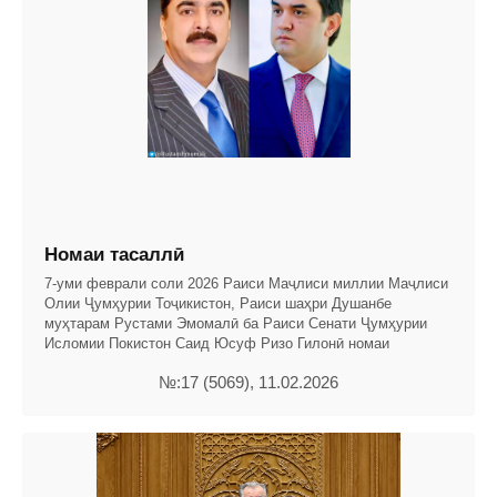
Номаи тасаллӣ
7-уми феврали соли 2026 Раиси Маҷлиси миллии Маҷлиси
Олии Ҷумҳурии Тоҷикистон, Раиси шаҳри Душанбе
муҳтарам Рустами Эмомалӣ ба Раиси Сенати Ҷумҳурии
Исломии Покистон Саид Юсуф Ризо Гилонӣ номаи
№:17 (5069), 11.02.2026