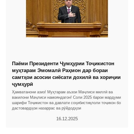
Паёми Президенти Ҷумҳурии Тоҷикистон
муҳтарам Эмомалӣ Раҳмон дар бораи
самтҳои асосии сиёсати дохилӣ ва хориҷии
ҷумҳурӣ
Ҳамватанони азиз! Муҳтарам аъзои Маҷлиси миллӣ ва
вакилони Маҷлиси намояндагон! Соли 2025 барои мардуми
шарифи Тоҷикистон ва давлати соҳибистиқлоли тоҷикон бо
дастовардҳои назаррас ва рӯйдодҳои
16.12.2025