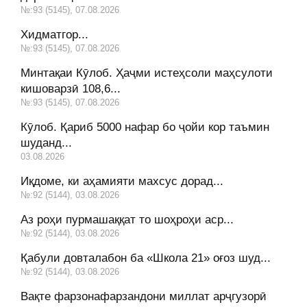
№:93 (5145), 07.08.2026
Хидматгор...
№:93 (5145), 07.08.2026
Минтақаи Кӯлоб. Ҳаҷми истеҳсоли маҳсулоти
кишоварзӣ 108,6...
№:93 (5145), 07.08.2026
Кӯлоб. Қариб 5000 нафар бо ҷойи кор таъмин
шуданд...
03.08.2026
Иқдоме, ки аҳамияти махсус дорад...
№:92 (5144), 03.08.2026
Аз роҳи пурмашаққат то шоҳроҳи аср...
№:92 (5144), 03.08.2026
Қабули довталабон ба «Школа 21» оғоз шуд...
№:92 (5144), 03.08.2026
Вақте фарзонафарзандони миллат арҷгузорӣ