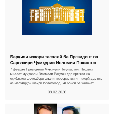
Барқияи изҳори тасаллӣ ба Президент ва
Сарвазири Ҷумҳурии Исломии Покистон
7 феврал Президенти Ҷумҳурии Тоҷикистон, Пешвои
миллат муҳтарам Эмомалӣ Раҳмон дар иртибот ба
оқибатҳои фоҷеабори амали террористии интиҳорӣ дар яке
аз масҷидҳои шаҳри Исломобод, ки боиси ба ҳалокат
09.02.2026