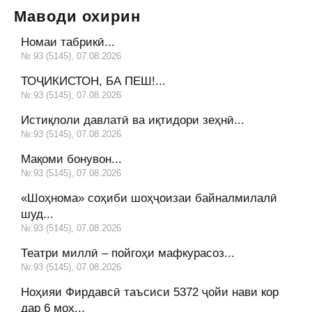
Маводи охирин
Номаи табрикӣ...
№:93 (5145), 07.08.2026
ТОҶИКИСТОН, БА ПЕШ!...
№:93 (5145), 07.08.2026
Истиқлоли давлатӣ ва иқтидори зеҳнӣ...
№:93 (5145), 07.08.2026
Мақоми бонувон...
№:93 (5145), 07.08.2026
«Шоҳнома» соҳиби шоҳҷоизаи байналмилалӣ
шуд...
№:93 (5145), 07.08.2026
Театри миллӣ – пойгоҳи мафкурасоз...
№:93 (5145), 07.08.2026
Ноҳияи Фирдавсӣ таъсиси 5372 ҷойи нави кор
дар 6 моҳ...