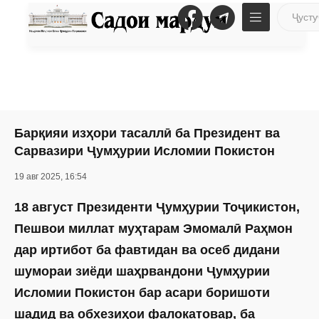
Барқияи изҳори тасаллӣ ба Президент ва
Сарвазири Ҷумҳурии Исломии Покистон
19 авг 2025, 16:54
18 август Президенти Ҷумҳурии Тоҷикистон,
Пешвои миллат муҳтарам Эмомалӣ Раҳмон
дар иртибот ба фавтидан ва осеб дидани
шумораи зиёди шаҳрвандони Ҷумҳурии
Исломии Покистон бар асари боришоти
шадид ва обхезиҳои фалокатовар, ба