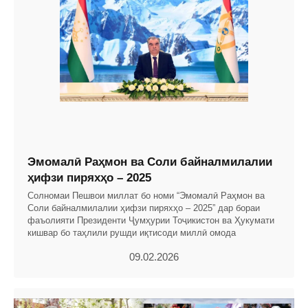
Эмомалӣ Раҳмон ва Соли байналмилалии
ҳифзи пиряхҳо – 2025
Солномаи Пешвои миллат бо номи “Эмомалӣ Раҳмон ва
Соли байналмилалии ҳифзи пиряхҳо – 2025” дар бораи
фаъолияти Президенти Ҷумҳурии Тоҷикистон ва Ҳукумати
кишвар бо таҳлили рушди иқтисоди миллӣ омода
09.02.2026