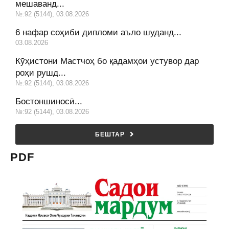
мешаванд...
№:92 (5144), 03.08.2026
6 нафар соҳиби дипломи аъло шуданд...
03.08.2026
Кӯҳистони Мастчоҳ бо қадамҳои устувор дар
роҳи рушд...
№:92 (5144), 03.08.2026
Бостоншиносӣ...
№:92 (5144), 03.08.2026
БЕШТАР
PDF