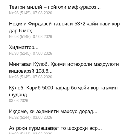
Театри миллӣ – пойгоҳи мафкурасоз...
№:93 (5145), 07.08.2026
Ноҳияи Фирдавсӣ таъсиси 5372 ҷойи нави кор
дар 6 моҳ...
№:93 (5145), 07.08.2026
Хидматгор...
№:93 (5145), 07.08.2026
Минтақаи Кӯлоб. Ҳаҷми истеҳсоли маҳсулоти
кишоварзӣ 108,6...
№:93 (5145), 07.08.2026
Кӯлоб. Қариб 5000 нафар бо ҷойи кор таъмин
шуданд...
03.08.2026
Иқдоме, ки аҳамияти махсус дорад...
№:92 (5144), 03.08.2026
Аз роҳи пурмашаққат то шоҳроҳи аср...