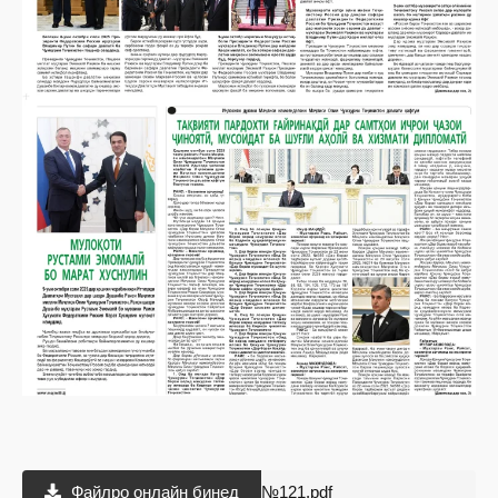
Файлро онлайн бинед
№121.pdf