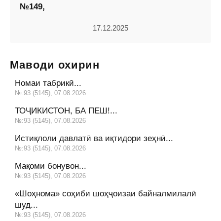
№149,
17.12.2025
Маводи охирин
Номаи табрикӣ...
№:93 (5145), 07.08.2026
ТОҶИКИСТОН, БА ПЕШ!...
№:93 (5145), 07.08.2026
Истиқлоли давлатӣ ва иқтидори зеҳнӣ...
№:93 (5145), 07.08.2026
Мақоми бонувон...
№:93 (5145), 07.08.2026
«Шоҳнома» соҳиби шоҳҷоизаи байналмилалӣ
шуд...
№:93 (5145), 07.08.2026