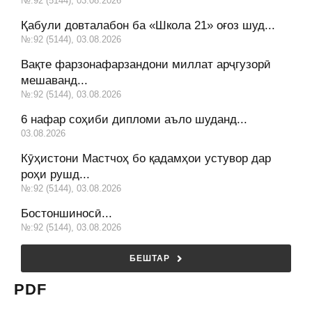
№:92 (5144), 03.08.2026
Қабули довталабон ба «Школа 21» оғоз шуд...
№:92 (5144), 03.08.2026
Вақте фарзонафарзандони миллат арҷгузорӣ
мешаванд...
№:92 (5144), 03.08.2026
6 нафар соҳиби дипломи аъло шуданд...
03.08.2026
Кӯҳистони Мастчоҳ бо қадамҳои устувор дар
роҳи рушд...
№:92 (5144), 03.08.2026
Бостоншиносӣ...
№:92 (5144), 03.08.2026
БЕШТАР
PDF