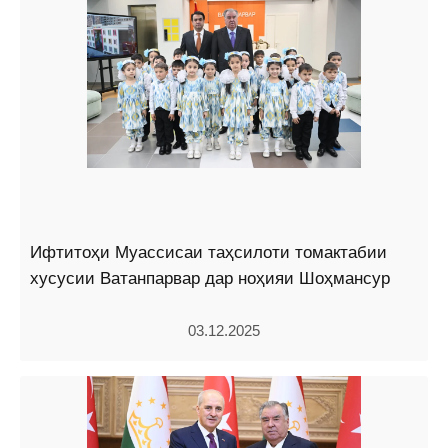
Ифтитоҳи Муассисаи таҳсилоти томактабии
хусусии Ватанпарвар дар ноҳияи Шоҳмансур
03.12.2025