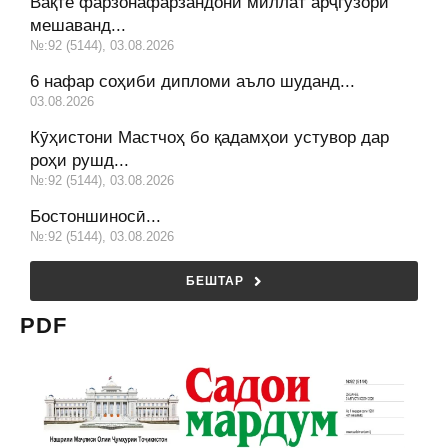
Вақте фарзонафарзандони миллат арҷгузорӣ
мешаванд...
№:92 (5144), 03.08.2026
6 нафар соҳиби дипломи аъло шуданд...
03.08.2026
Кӯҳистони Мастчоҳ бо қадамҳои устувор дар
роҳи рушд...
№:92 (5144), 03.08.2026
Бостоншиносӣ...
№:92 (5144), 03.08.2026
БЕШТАР
PDF