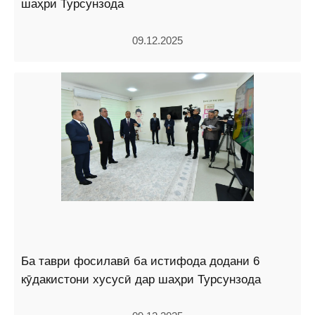
шаҳри Турсунзода
09.12.2025
Ба таври фосилавӣ ба истифода додани 6
кӯдакистони хусусӣ дар шаҳри Турсунзода