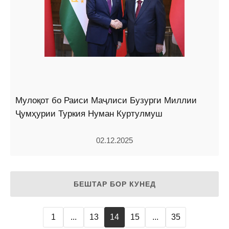
Мулоқот бо Раиси Маҷлиси Бузурги Миллии
Ҷумҳурии Туркия Нуман Куртулмуш
02.12.2025
БЕШТАР БОР КУНЕД
1
...
13
14
15
...
35