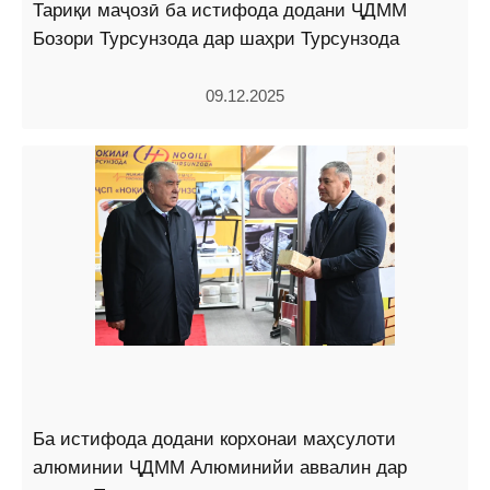
Тариқи маҷозӣ ба истифода додани ҶДММ
Бозори Турсунзода дар шаҳри Турсунзода
09.12.2025
Ба истифода додани корхонаи маҳсулоти
алюминии ҶДММ Алюминийи аввалин дар