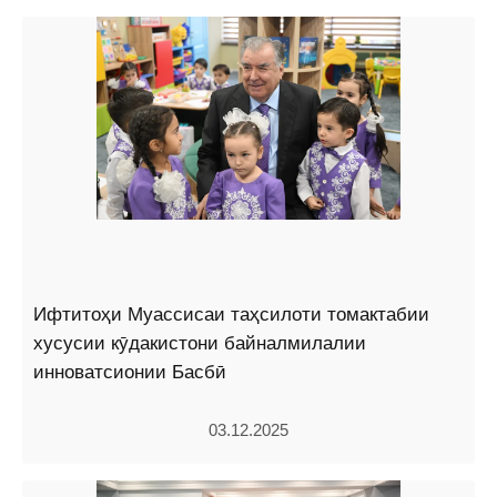
Ифтитоҳи Муассисаи таҳсилоти томактабии
хусусии кӯдакистони байналмилалии
инноватсионии Басбӣ
03.12.2025