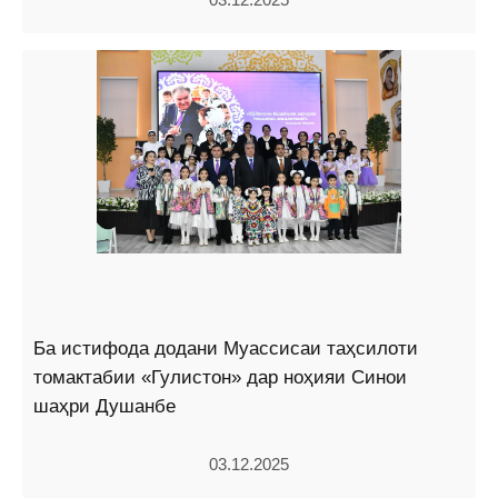
Ба истифода додани Муассисаи таҳсилоти
томактабии «Гулистон» дар ноҳияи Синои
шаҳри Душанбе
03.12.2025