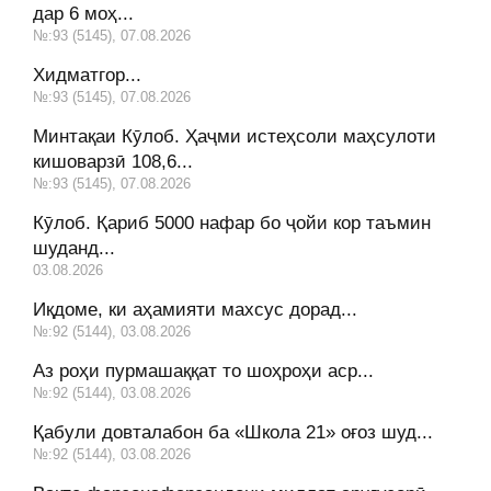
дар 6 моҳ...
№:93 (5145), 07.08.2026
Хидматгор...
№:93 (5145), 07.08.2026
Минтақаи Кӯлоб. Ҳаҷми истеҳсоли маҳсулоти
кишоварзӣ 108,6...
№:93 (5145), 07.08.2026
Кӯлоб. Қариб 5000 нафар бо ҷойи кор таъмин
шуданд...
03.08.2026
Иқдоме, ки аҳамияти махсус дорад...
№:92 (5144), 03.08.2026
Аз роҳи пурмашаққат то шоҳроҳи аср...
№:92 (5144), 03.08.2026
Қабули довталабон ба «Школа 21» оғоз шуд...
№:92 (5144), 03.08.2026