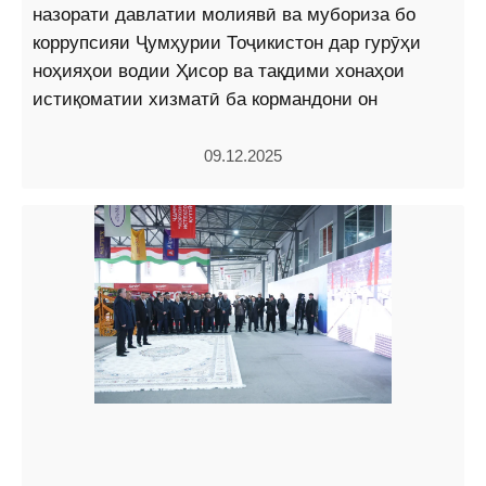
назорати давлатии молиявӣ ва мубориза бо
коррупсияи Ҷумҳурии Тоҷикистон дар гурӯҳи
ноҳияҳои водии Ҳисор ва тақдими хонаҳои
истиқоматии хизматӣ ба кормандони он
09.12.2025