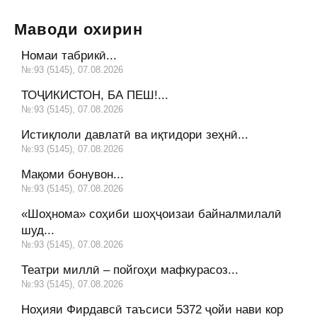
Маводи охирин
Номаи табрикӣ...
№:93 (5145), 07.08.2026
ТОҶИКИСТОН, БА ПЕШ!...
№:93 (5145), 07.08.2026
Истиқлоли давлатӣ ва иқтидори зеҳнӣ...
№:93 (5145), 07.08.2026
Мақоми бонувон...
№:93 (5145), 07.08.2026
«Шоҳнома» соҳиби шоҳҷоизаи байналмилалӣ
шуд...
№:93 (5145), 07.08.2026
Театри миллӣ – пойгоҳи мафкурасоз...
№:93 (5145), 07.08.2026
Ноҳияи Фирдавсӣ таъсиси 5372 ҷойи нави кор