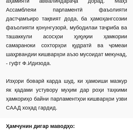
аҳамияти аввалиндараҷа дорад. Маҳз
Ассамблеяи парламентӣ фаъолияти
дастҷамъиро тақвият дода, ба ҳамоҳангсозии
фаъолияти қонунгузорӣ, мубодилаи таҷриба ва
ташаккули асосҳои ҳуқуқии ҳамкории
самараноки сохторҳои қудратӣ ва ҷомеаи
шаҳрвандии кишварҳои аъзо мусоидат мекунад,
- гуфт Ф.Идизода.
Изҳори боварӣ карда шуд, ки ҳамоиши мазкур
як қадами устувору муҳим дар роҳи таҳкими
ҳамкориҳо байни парламентҳои кишварҳои узви
СААД хоҳад гардид.
Ҳамчунин дигар маводҳо: