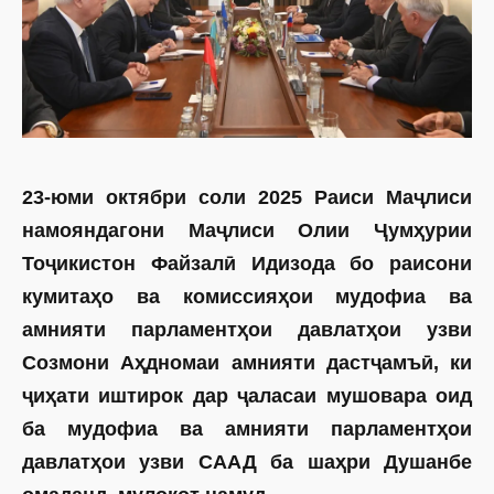
23-юми октябри соли 2025 Раиси Маҷлиси
намояндагони Маҷлиси Олии Ҷумҳурии
Тоҷикистон Файзалӣ Идизода бо раисони
кумитаҳо ва комиссия­ҳои мудофиа ва
амнияти парламентҳои давлатҳои узви
Созмони Аҳдномаи амнияти дастҷамъӣ, ки
ҷиҳати иштирок дар ҷаласаи мушовара оид
ба мудофиа ва амнияти парламентҳои
давлатҳои узви СААД ба шаҳри Душанбе