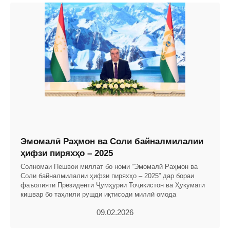
Эмомалӣ Раҳмон ва Соли байналмилалии
ҳифзи пиряхҳо – 2025
Солномаи Пешвои миллат бо номи “Эмомалӣ Раҳмон ва
Соли байналмилалии ҳифзи пиряхҳо – 2025” дар бораи
фаъолияти Президенти Ҷумҳурии Тоҷикистон ва Ҳукумати
кишвар бо таҳлили рушди иқтисоди миллӣ омода
09.02.2026