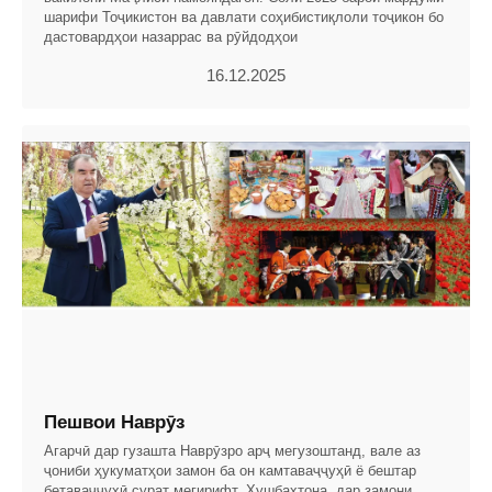
шарифи Тоҷикистон ва давлати соҳибистиқлоли тоҷикон бо
дастовардҳои назаррас ва рӯйдодҳои
16.12.2025
Пешвои Наврӯз
Агарчӣ дар гузашта Наврӯзро арҷ мегузоштанд, вале аз
ҷониби ҳукуматҳои замон ба он камтаваҷҷуҳӣ ё бештар
бетаваҷҷуҳӣ сурат мегирифт. Хушбахтона, дар замони