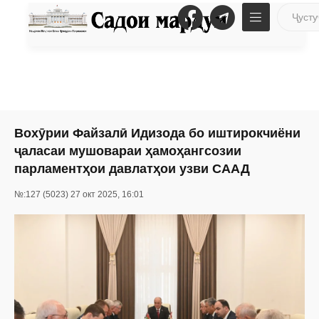
Вохӯрии Файзалӣ Идизода бо иштирокчиёни
ҷаласаи мушовараи ҳамоҳангсозии
парламентҳои давлатҳои узви СААД
№:127 (5023) 27 окт 2025, 16:01