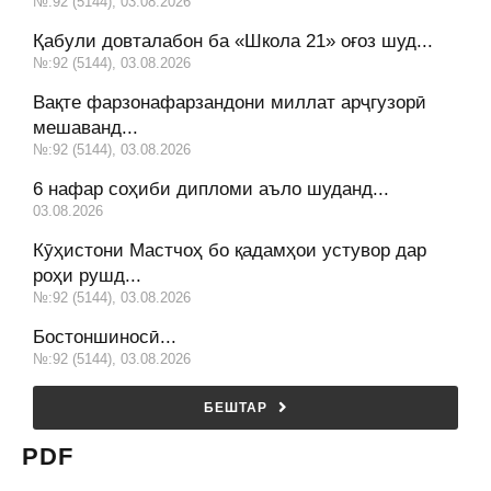
№:92 (5144), 03.08.2026
Қабули довталабон ба «Школа 21» оғоз шуд...
№:92 (5144), 03.08.2026
Вақте фарзонафарзандони миллат арҷгузорӣ
мешаванд...
№:92 (5144), 03.08.2026
6 нафар соҳиби дипломи аъло шуданд...
03.08.2026
Кӯҳистони Мастчоҳ бо қадамҳои устувор дар
роҳи рушд...
№:92 (5144), 03.08.2026
Бостоншиносӣ...
№:92 (5144), 03.08.2026
БЕШТАР
PDF