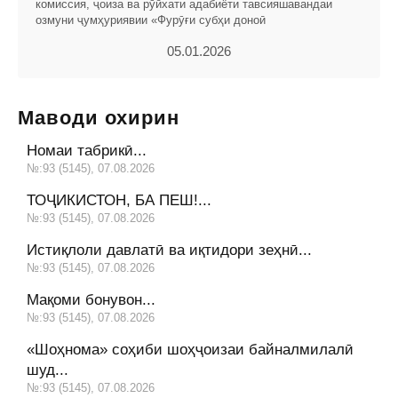
комиссия, ҷоиза ва рӯйхати адабиёти тавсияшавандаи
озмуни ҷумҳуриявии «Фурӯғи субҳи доноӣ
05.01.2026
Маводи охирин
Номаи табрикӣ...
№:93 (5145), 07.08.2026
ТОҶИКИСТОН, БА ПЕШ!...
№:93 (5145), 07.08.2026
Истиқлоли давлатӣ ва иқтидори зеҳнӣ...
№:93 (5145), 07.08.2026
Мақоми бонувон...
№:93 (5145), 07.08.2026
«Шоҳнома» соҳиби шоҳҷоизаи байналмилалӣ
шуд...
№:93 (5145), 07.08.2026