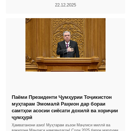
22.12.2025
Паёми Президенти Ҷумҳурии Тоҷикистон
муҳтарам Эмомалӣ Раҳмон дар бораи
самтҳои асосии сиёсати дохилӣ ва хориҷии
ҷумҳурӣ
Ҳамватанони азиз! Муҳтарам аъзои Маҷлиси миллӣ ва
вакилони Маҷлиси намояндагон! Соли 2025 барои мардуми