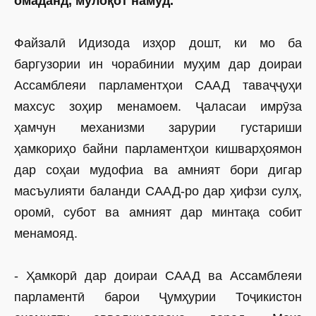
омаданд, мулоқот намуд.
Файзалӣ Идизода изҳор дошт, ки мо ба
баргузории ин чорабинии муҳим дар доираи
Ассамблеяи парламентҳои СААД таваҷҷуҳи
махсус зоҳир менамоем. Ҷаласаи имрӯза
ҳамчун механизми зарурии густариши
ҳамкориҳо байни парламентҳои кишварҳоямон
дар соҳаи мудофиа ва амният бори дигар
масъулияти баланди СААД-ро дар ҳифзи сулҳ,
оромӣ, субот ва амният дар минтақа собит
менамояд.
- Ҳамкорӣ дар доираи СААД ва Ассам­блеяи
парламентӣ барои Ҷумҳурии Тоҷикистон