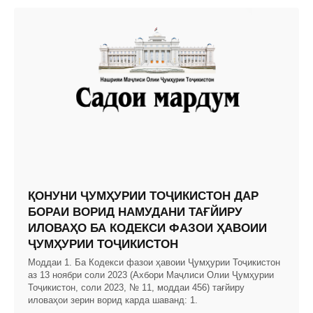
ҚОНУНИ ҶУМҲУРИИ ТОҶИКИСТОН ДАР
БОРАИ ВОРИД НАМУДАНИ ТАҒЙИРУ
ИЛОВАҲО БА КОДЕКСИ ФАЗОИ ҲАВОИИ
ҶУМҲУРИИ ТОҶИКИСТОН
Моддаи 1. Ба Кодекси фазои ҳавоии Ҷумҳурии Тоҷикистон
аз 13 ноябри соли 2023 (Ахбори Маҷлиси Олии Ҷумҳурии
Тоҷикистон, соли 2023, № 11, моддаи 456) тағйиру
иловаҳои зерин ворид карда шаванд: 1.