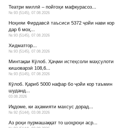
Театри миллӣ – пойгоҳи мафкурасоз...
№:93 (5145), 07.08.2026
Ноҳияи Фирдавсӣ таъсиси 5372 ҷойи нави кор
дар 6 моҳ...
№:93 (5145), 07.08.2026
Хидматгор...
№:93 (5145), 07.08.2026
Минтақаи Кӯлоб. Ҳаҷми истеҳсоли маҳсулоти
кишоварзӣ 108,6...
№:93 (5145), 07.08.2026
Кӯлоб. Қариб 5000 нафар бо ҷойи кор таъмин
шуданд...
03.08.2026
Иқдоме, ки аҳамияти махсус дорад...
№:92 (5144), 03.08.2026
Аз роҳи пурмашаққат то шоҳроҳи аср...