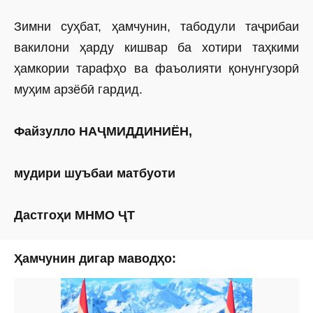
Зимни суҳбат, ҳамчунин, табодули таҷрибаи
вакилони ҳарду кишвар ба хотири таҳкими
ҳамкории тарафҳо ва фаъо­лияти қонунгузорӣ
муҳим арзёбӣ гардид.
Файзулло НАҶМИДДИНИЁН,
мудири шуъбаи матбуоти
Дастгоҳи МНМО ҶТ
Ҳамчунин дигар маводҳо: