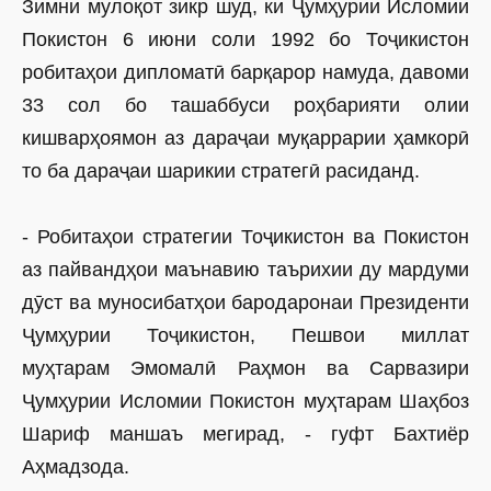
Зимни мулоқот зикр шуд, ки Ҷумҳурии Исломии
Покистон 6 июни соли 1992 бо Тоҷикистон
робитаҳои дипломатӣ барқарор намуда, давоми
33 сол бо ташаббуси роҳбарияти олии
кишварҳоямон аз дараҷаи муқаррарии ҳамкорӣ
то ба дараҷаи шарикии стратегӣ расиданд.
- Робитаҳои стратегии Тоҷикис­тон ва Покистон
аз пайвандҳои маънавию таърихии ду мардуми
дӯст ва муносибатҳои бародаронаи Президенти
Ҷумҳурии Тоҷикистон, Пешвои миллат
муҳтарам Эмомалӣ Раҳмон ва Сарвазири
Ҷумҳурии Исломии Покис­тон муҳтарам Шаҳбоз
Шариф маншаъ мегирад, - гуфт Бахтиёр
Аҳмадзода.