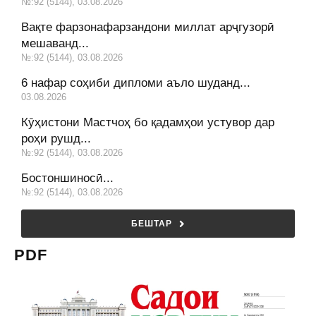
№:92 (5144), 03.08.2026
Вақте фарзонафарзандони миллат арҷгузорӣ
мешаванд...
№:92 (5144), 03.08.2026
6 нафар соҳиби дипломи аъло шуданд...
03.08.2026
Кӯҳистони Мастчоҳ бо қадамҳои устувор дар
роҳи рушд...
№:92 (5144), 03.08.2026
Бостоншиносӣ...
№:92 (5144), 03.08.2026
БЕШТАР
PDF