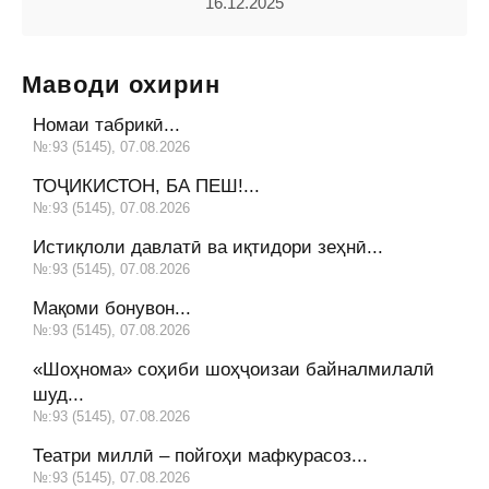
16.12.2025
Маводи охирин
Номаи табрикӣ...
№:93 (5145), 07.08.2026
ТОҶИКИСТОН, БА ПЕШ!...
№:93 (5145), 07.08.2026
Истиқлоли давлатӣ ва иқтидори зеҳнӣ...
№:93 (5145), 07.08.2026
Мақоми бонувон...
№:93 (5145), 07.08.2026
«Шоҳнома» соҳиби шоҳҷоизаи байналмилалӣ
шуд...
№:93 (5145), 07.08.2026
Театри миллӣ – пойгоҳи мафкурасоз...
№:93 (5145), 07.08.2026