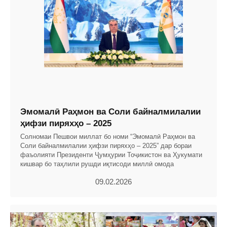
Эмомалӣ Раҳмон ва Соли байналмилалии
ҳифзи пиряхҳо – 2025
Солномаи Пешвои миллат бо номи “Эмомалӣ Раҳмон ва
Соли байналмилалии ҳифзи пиряхҳо – 2025” дар бораи
фаъолияти Президенти Ҷумҳурии Тоҷикистон ва Ҳукумати
кишвар бо таҳлили рушди иқтисоди миллӣ омода
09.02.2026