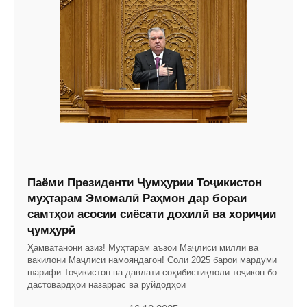
Паёми Президенти Ҷумҳурии Тоҷикистон
муҳтарам Эмомалӣ Раҳмон дар бораи
самтҳои асосии сиёсати дохилӣ ва хориҷии
ҷумҳурӣ
Ҳамватанони азиз! Муҳтарам аъзои Маҷлиси миллӣ ва
вакилони Маҷлиси намояндагон! Соли 2025 барои мардуми
шарифи Тоҷикистон ва давлати соҳибистиқлоли тоҷикон бо
дастовардҳои назаррас ва рӯйдодҳои