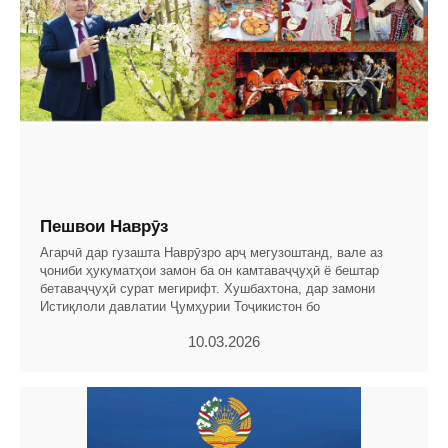
Пешвои Наврӯз
Агарчӣ дар гузашта Наврӯзро арҷ мегузоштанд, вале аз
ҷониби ҳукуматҳои замон ба он камтаваҷҷуҳӣ ё бештар
бетаваҷҷуҳӣ сурат мегирифт. Хушбахтона, дар замони
Истиқлоли давлатии Ҷумҳурии Тоҷикистон бо
10.03.2026