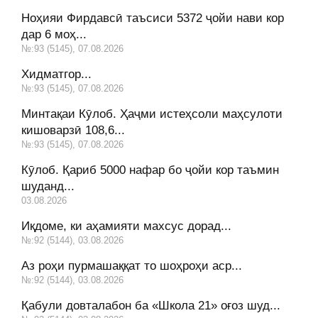
Ноҳияи Фирдавсӣ таъсиси 5372 ҷойи нави кор
дар 6 моҳ...
№:93 (5145), 07.08.2026
Хидматгор...
№:93 (5145), 07.08.2026
Минтақаи Кӯлоб. Ҳаҷми истеҳсоли маҳсулоти
кишоварзӣ 108,6...
№:93 (5145), 07.08.2026
Кӯлоб. Қариб 5000 нафар бо ҷойи кор таъмин
шуданд...
03.08.2026
Иқдоме, ки аҳамияти махсус дорад...
№:92 (5144), 03.08.2026
Аз роҳи пурмашаққат то шоҳроҳи аср...
№:92 (5144), 03.08.2026
Қабули довталабон ба «Школа 21» оғоз шуд...