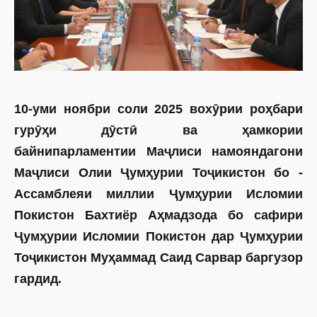
10-уми ноябри соли 2025 вохӯрии роҳбари
гурӯҳи дӯстӣ ва ҳамкории
байнипарламентии Маҷлиси намояндагони
Маҷлиси Олии Ҷумҳурии Тоҷикистон бо ­
Ассамблеяи миллии Ҷумҳурии Исломии
Покистон Бахтиёр Аҳмадзода бо сафири
Ҷумҳурии Исломии Покистон дар Ҷумҳурии
Тоҷикистон Муҳаммад Саид Сарвар баргузор
гардид.