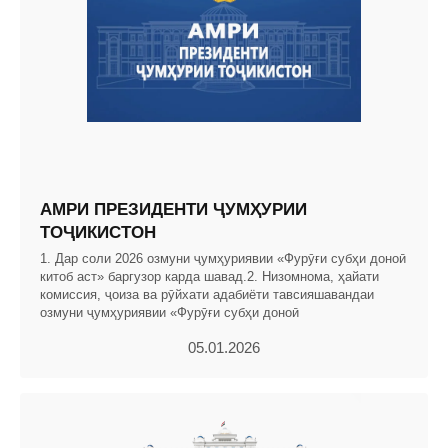
АМРИ ПРЕЗИДЕНТИ ҶУМҲУРИИ
ТОҶИКИСТОН
1. Дар соли 2026 озмуни ҷумҳуриявии «Фурӯғи субҳи доноӣ
китоб аст» баргузор карда шавад.2. Низомнома, ҳайати
комиссия, ҷоиза ва рӯйхати адабиёти тавсияшавандаи
озмуни ҷумҳуриявии «Фурӯғи субҳи доноӣ
05.01.2026