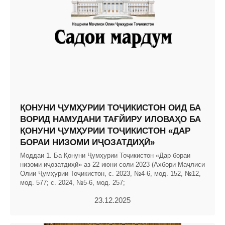
ҚОНУНИ ҶУМҲУРИИ ТОҶИКИСТОН ОИД БА
ВОРИД НАМУДАНИ ТАҒЙИРУ ИЛОВАҲО БА
ҚОНУНИ ҶУМҲУРИИ ТОҶИКИСТОН «ДАР
БОРАИ НИЗОМИ ИҶОЗАТДИҲӢ»
Моддаи 1. Ба Қонуни Ҷумҳурии Тоҷикистон «Дар бораи
низоми иҷозатдиҳӣ» аз 22 июни соли 2023 (Ахбори Маҷлиси
Олии Ҷумҳурии Тоҷикистон, с. 2023, №4-6, мод. 152, №12,
мод. 577; с. 2024, №5-6, мод. 257;
23.12.2025