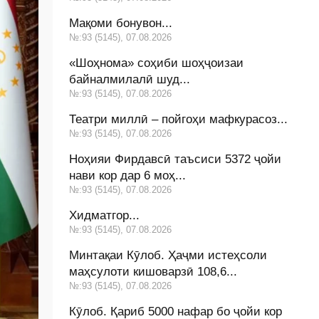
Мақоми бонувон...
№:93 (5145), 07.08.2026
«Шоҳнома» соҳиби шоҳҷоизаи
байналмилалӣ шуд...
№:93 (5145), 07.08.2026
Театри миллӣ – пойгоҳи мафкурасоз...
№:93 (5145), 07.08.2026
Ноҳияи Фирдавсӣ таъсиси 5372 ҷойи
нави кор дар 6 моҳ...
№:93 (5145), 07.08.2026
Хидматгор...
№:93 (5145), 07.08.2026
Минтақаи Кӯлоб. Ҳаҷми истеҳсоли
маҳсулоти кишоварзӣ 108,6...
№:93 (5145), 07.08.2026
Кӯлоб. Қариб 5000 нафар бо ҷойи кор