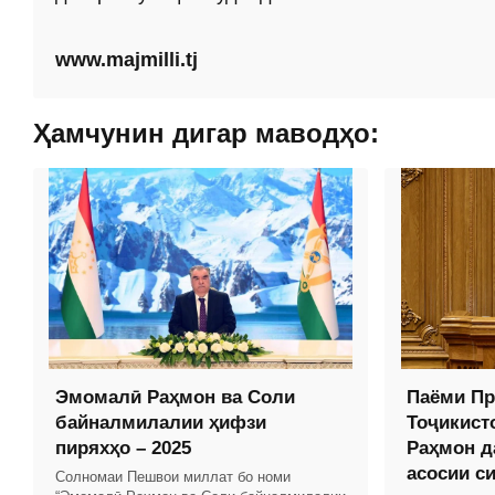
www.majmilli.tj
Ҳамчунин дигар маводҳо:
Эмомалӣ Раҳмон ва Соли
Паёми Пр
байналмилалии ҳифзи
Тоҷикист
пиряхҳо – 2025
Раҳмон д
асосии с
Солномаи Пешвои миллат бо номи