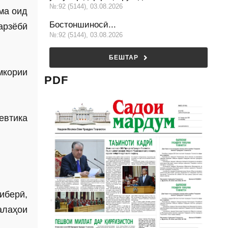
№:92 (5144), 03.08.2026
ма оид
Бостоншиносӣ...
арзёбӣ
№:92 (5144), 03.08.2026
БЕШТАР
мкории
PDF
евтика
иберӣ,
алаҳои