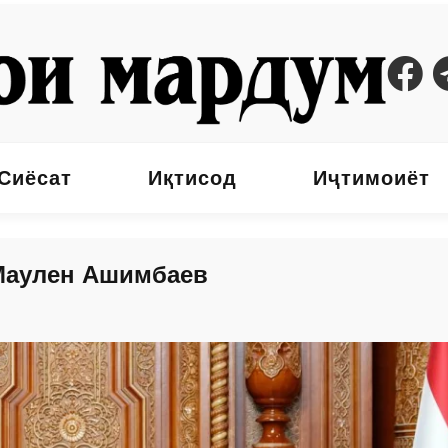
Сиёсат
Иқтисод
Иҷтимоиёт
Маулен Ашимбаев