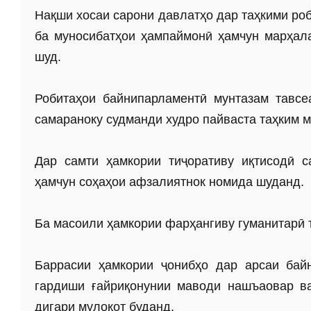
Нақши хосаи сарони давлатҳо дар таҳкими ро
ба муносибатҳои ҳампаймонӣ ҳамчун марҳал
шуд.
Робитаҳои байнипарламентӣ мунтазам тавс
самараноку судманди худро пайваста таҳким 
Дар самти ҳамкории тиҷоративу иқтисодӣ са
ҳамчун соҳаҳои афзалиятнок номида шуданд.
Ба масоили ҳамкории фарҳангиву гуманитарӣ т
Баррасии ҳамкории ҷонибҳо дар арсаи байн
гардиши ғайриқонунии маводи нашъаовар в
дигари мулоқот буданд.