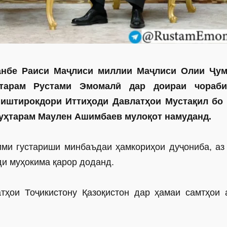
анбе Раиси Маҷлиси миллии Маҷлиси Олии Ҷу
тарам Рустами ­Эмомалӣ дар доираи чораби
иштирокдори Иттиҳоди Давлатҳои Мустақил бо
уҳтарам Маулен Ашимбаев мулоқот намуданд.
ми густариши минбаъдаи ҳамкориҳои дуҷониба, аз
и муҳокима қарор доданд.
тҳои Тоҷикистону Қазоқистон дар ҳамаи самтҳои 