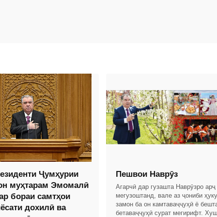
езиденти Ҷумҳурии
Пешвои Наврӯз
он муҳтарам Эмомалӣ
Агарчӣ дар гузашта Наврӯзро арҷ
ар бораи самтҳои
мегузоштанд, вале аз ҷониби ҳук
замон ба он камтаваҷҷуҳӣ ё бешт
иёсати дохилӣ ва
бетаваҷҷуҳӣ сурат мегирифт. Хуш