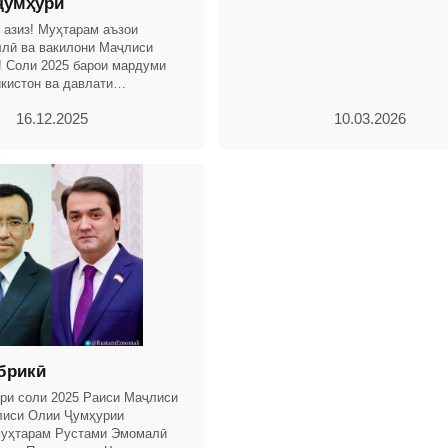
ҷумҳурӣ
дар замони Истиқлоли давлатии 
Тоҷикистон бо
 азиз! Муҳтарам аъзои
лӣ ва вакилони Маҷлиси
! Соли 2025 барои мардуми
кистон ва давлати
оли тоҷикон бо дастовардҳои
16.12.2025
10.03.2026
 рӯйдодҳои
брикӣ
бри соли 2025 Раиси Маҷлиси
лиси Олии Ҷумҳурии
муҳтарам Рустами Эмомалӣ