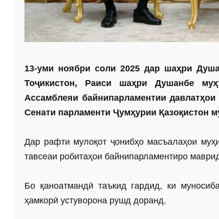
13-уми ноябри соли 2025 дар шаҳри Душ
Тоҷикистон, Раиси шаҳри Душанбе муҳ
Ассамблеяи байнипарламентии давлатҳои 
Сенати парламенти Ҷумҳурии Қазоқистон м
Дар рафти мулоқот ҷонибҳо масъалаҳои муҳи
тавсеаи робитаҳои байнипарламентиро маврид
Бо қаноатмандӣ таъкид гардид, ки муносиба
ҳамкорӣ устуворона рушд доранд.