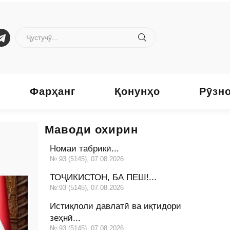
Фарҳанг
Қонунҳо
Рӯзн
Маводи охирин
Номаи табрикӣ...
№:93 (5145), 07.08.2026
ТОҶИКИСТОН, БА ПЕШ!...
№:93 (5145), 07.08.2026
Истиқлоли давлатӣ ва иқтидори
зеҳнӣ...
№:93 (5145), 07.08.2026