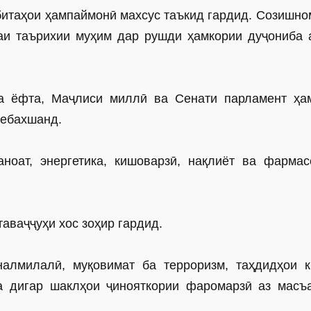
битаҳои ҳампаймонӣ махсус таъкид гардид. Созишно
аи таърихии муҳим дар рушди ҳамкории дуҷониба 
еа ёфта, Маҷлиси миллӣ ва Сенати парламент ҳа
мебахшанд.
ноат, энергетика, кишоварзӣ, нақлиёт ва фармас
аваҷҷуҳи хос зоҳир гардид.
алмилалӣ, муқовимат ба терроризм, таҳдидҳои к
а дигар шаклҳои ҷинояткории фаромарзӣ аз масъ