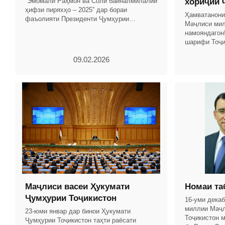
“Эмомалӣ Раҳмон ва Соли байналмилалии
хориҷии 
ҳифзи пиряхҳо – 2025” дар бораи
Ҳамватанони
фаъолияти Президенти Ҷумҳурии
Маҷлиси мил
Тоҷикистон ва Ҳукумати кишвар бо
намояндагон
таҳлили рушди иқтисоди миллӣ омода
шарифи Тоҷи
соҳибистиқл
09.02.2026
назаррас ва
Маҷлиси васеи Ҳукумати
Номаи та
Ҷумҳурии Тоҷикистон
16-уми дека
миллии Маҷ
23-юми январ дар бинои Ҳукумати
Тоҷикистон 
Ҷумҳурии Тоҷикистон таҳти раёсати