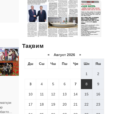
Тақвим
«
Август 2026 »
Дш
Сш
Чш
Пш
Ҷм
Шн
Яш
1
2
3
4
5
6
7
8
9
10
11
12
13
14
15
16
уматҳои
17
18
19
20
21
22
23
ар
бахтона,