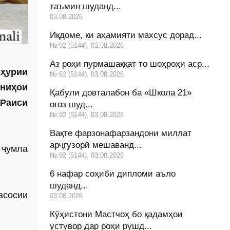
таъмин шуданд...
03.08.2026
Иқдоме, ки аҳамияти махсус дорад...
№:92 (5144), 03.08.2026
Аз роҳи пурмашаққат то шоҳроҳи аср...
мҳурии
№:92 (5144), 03.08.2026
ниҳои
Қабули довталабон ба «Школа 21»
 Раиси
оғоз шуд...
№:92 (5144), 03.08.2026
Вақте фарзонафарзандони миллат
арҷгузорӣ мешаванд...
 ҷумла
№:92 (5144), 03.08.2026
6 нафар соҳиби дипломи аъло
шуданд...
асосии
03.08.2026
Кӯҳистони Мастчоҳ бо қадамҳои
устувор дар роҳи рушд...