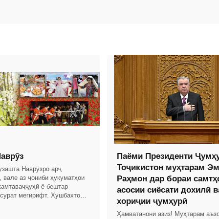
аврӯз
Паёми Президенти Ҷумҳ
Тоҷикистон муҳтарам Э
гузашта Наврӯзро арҷ
, вале аз ҷониби ҳукуматҳои
Раҳмон дар бораи самтҳ
камтаваҷҷуҳӣ ё бештар
асосии сиёсати дохилӣ в
 сурат мегирифт. Хушбахтона,
хориҷии ҷумҳурӣ
Истиқлоли давлатии Ҷумҳурии
о
Ҳамватанони азиз! Муҳтарам аъз