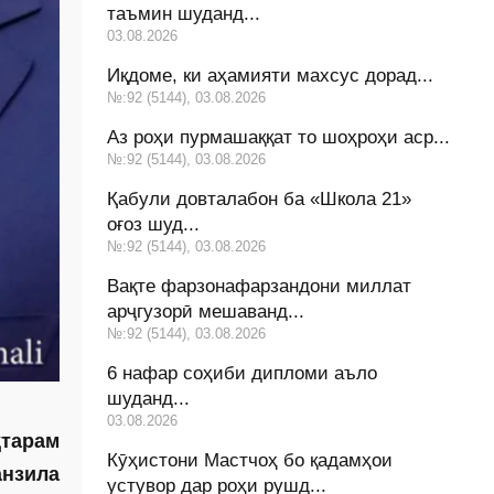
таъмин шуданд...
03.08.2026
Иқдоме, ки аҳамияти махсус дорад...
№:92 (5144), 03.08.2026
Аз роҳи пурмашаққат то шоҳроҳи аср...
№:92 (5144), 03.08.2026
Қабули довталабон ба «Школа 21»
оғоз шуд...
№:92 (5144), 03.08.2026
Вақте фарзонафарзандони миллат
арҷгузорӣ мешаванд...
№:92 (5144), 03.08.2026
6 нафар соҳиби дипломи аъло
шуданд...
03.08.2026
ҳтарам
Кӯҳистони Мастчоҳ бо қадамҳои
нзила
устувор дар роҳи рушд...