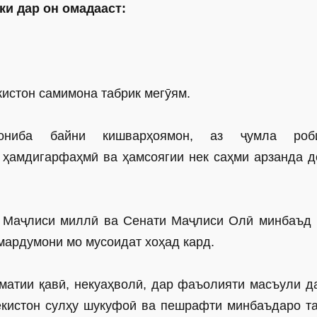
ки дар он омадааст:
кистон самимона табрик мегӯям.
ниба байни кишварҳоямон, аз ҷумла роби
 ҳамдигарфаҳмӣ ва ҳамсоягии нек саҳми арзанда д
и Маҷлиси миллӣ ва Сенати Маҷлиси Олӣ минбаъд 
мардумони мо мусоидат хоҳад кард.
матии қавӣ, некуаҳволӣ, дар фаъолияти масъули д
екистон сулҳу шукуфоӣ ва пешрафти минбаъдаро т