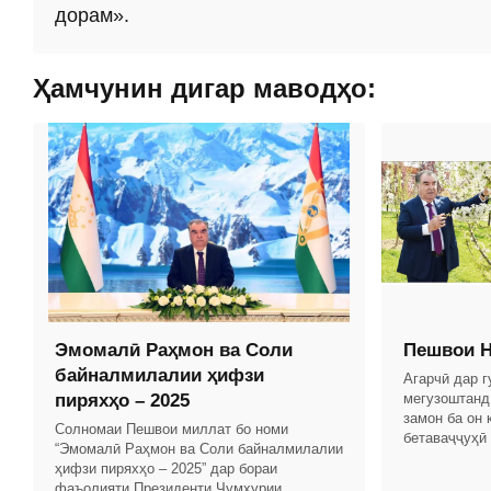
дорам».
Ҳамчунин дигар маводҳо:
Эмомалӣ Раҳмон ва Соли
Пешвои Н
байналмилалии ҳифзи
Агарчӣ дар 
пиряхҳо – 2025
мегузоштанд
замон ба он 
Солномаи Пешвои миллат бо номи
бетаваҷҷуҳӣ
“Эмомалӣ Раҳмон ва Соли байналмилалии
дар замони 
ҳифзи пиряхҳо – 2025” дар бораи
Тоҷикистон б
фаъолияти Президенти Ҷумҳурии