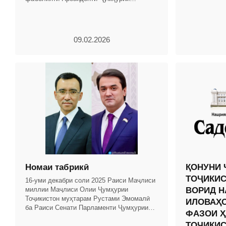
Тоҷикистон ва Ҳукумати кишвар бо
таҳлили рушди иқтисоди миллӣ омода
09.02.2026
Номаи табрикӣ
ҚОНУНИ 
ТОҶИКИС
16-уми декабри соли 2025 Раиси Маҷлиси
миллии Маҷлиси Олии Ҷумҳурии
ВОРИД Н
Тоҷикистон муҳтарам Рустами Эмомалӣ
ИЛОВАҲО
ба Раиси Сенати Парламенти Ҷумҳурии
ФАЗОИ Ҳ
Қазоқистон Ашимбаев Маулен
ТОҶИКИ
Сагатханулӣ номаи табрикӣ ирсол