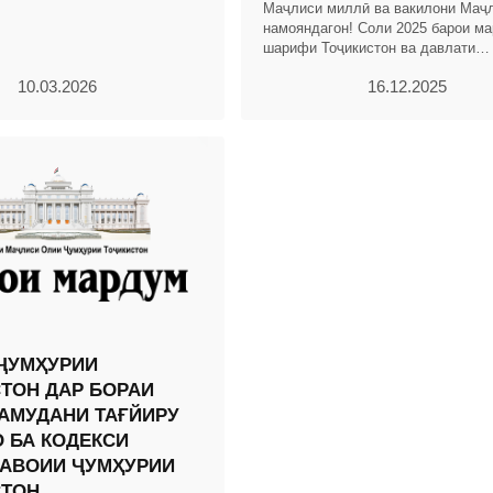
Маҷлиси миллӣ ва вакилони Маҷ
намояндагон! Соли 2025 барои м
шарифи Тоҷикистон ва давлати
соҳибистиқлоли тоҷикон бо дасто
10.03.2026
16.12.2025
назаррас ва рӯйдодҳои
ҶУМҲУРИИ
ТОН ДАР БОРАИ
АМУДАНИ ТАҒЙИРУ
 БА КОДЕКСИ
АВОИИ ҶУМҲУРИИ
СТОН