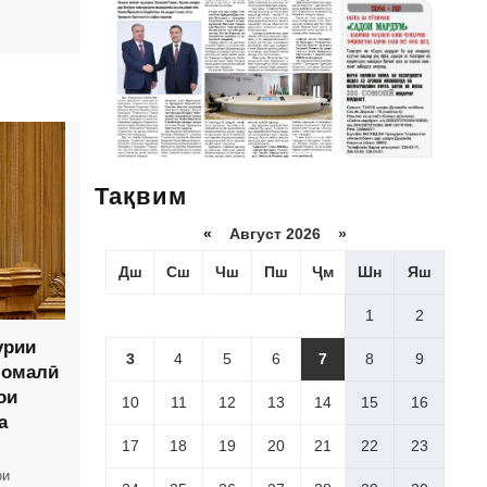
Тақвим
«
Август 2026 »
Дш
Сш
Чш
Пш
Ҷм
Шн
Яш
1
2
урии
3
4
5
6
7
8
9
момалӣ
ои
10
11
12
13
14
15
16
а
17
18
19
20
21
22
23
ои