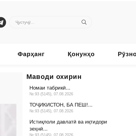
Фарҳанг
Қонунҳо
Рӯзн
Маводи охирин
Номаи табрикӣ...
№:93 (5145), 07.08.2026
ТОҶИКИСТОН, БА ПЕШ!...
№:93 (5145), 07.08.2026
Истиқлоли давлатӣ ва иқтидори
зеҳнӣ...
№:93 (5145), 07.08.2026