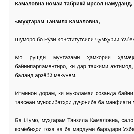
Камаловна номаи табрикӣ ирсол намуданд, 
«Муҳтарам Танзила Камаловна,
Шуморо бо Рӯзи Конститутсияи Ҷумҳурии Ӯзбе
Мо рушди мунтазами ҳамкории ҳамаҷо
байнипарламентиро, ки дар таҳкими эътимод,
баланд арзёбӣ мекунем.
Итминон дорам, ки муколамаи созанда байн
тавсеаи муносибатҳои дуҷониба ба манфиати 
Ба Шумо, муҳтарам Танзила Камаловна, сало
комёбиҳои тоза ва ба мардуми бародари Ӯзб