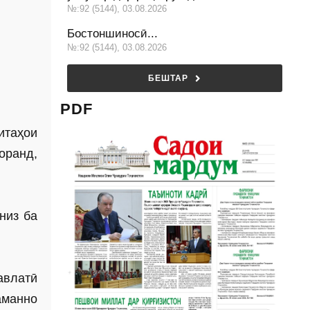
№:92 (5144), 03.08.2026
Бостоншиносӣ...
№:92 (5144), 03.08.2026
БЕШТАР
PDF
таҳои
оранд,
низ ба
авлатӣ
аманно