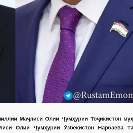
миллии Маҷлиси Олии Ҷумҳурии Тоҷикистон му
лиси Олии Ҷумҳурии Ӯзбекистон Нарбаева Та