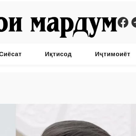
Сиёсат
Иқтисод
Иҷтимоиёт