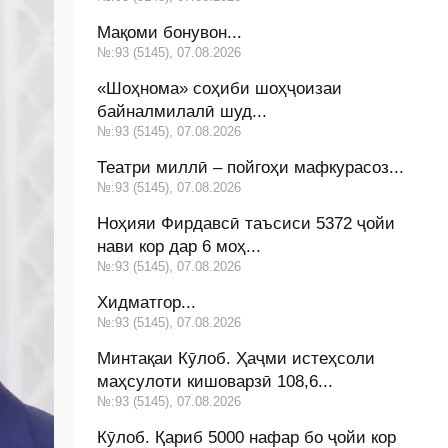
Мақоми бонувон...
№:93 (5145), 07.08.2026
«Шоҳнома» соҳиби шоҳҷоизаи
байналмилалӣ шуд...
№:93 (5145), 07.08.2026
Театри миллӣ – пойгоҳи мафкурасоз...
№:93 (5145), 07.08.2026
Ноҳияи Фирдавсӣ таъсиси 5372 ҷойи
нави кор дар 6 моҳ...
№:93 (5145), 07.08.2026
Хидматгор...
№:93 (5145), 07.08.2026
Минтақаи Кӯлоб. Ҳаҷми истеҳсоли
маҳсулоти кишоварзӣ 108,6...
№:93 (5145), 07.08.2026
Кӯлоб. Қариб 5000 нафар бо ҷойи кор