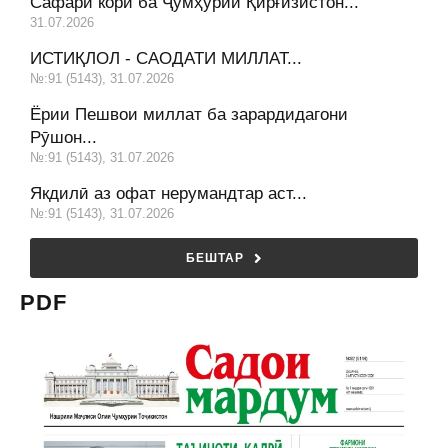
Сафари корӣ ба Ҷумҳурии Қирғизистон...
31.07.2026
ИСТИҚЛОЛ - САОДАТИ МИЛЛАТ...
№:91 (5143), 31.07.2026
Ёрии Пешвои миллат ба зарардидагони
Рӯшон...
№:91 (5143), 31.07.2026
Якдилӣ аз офат нерумандтар аст...
№:91 (5143), 31.07.2026
БЕШТАР
PDF