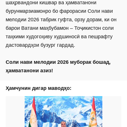
шаҳрвандони кишвар ва ҳамватанони
бурунмарзиамонро бо фарорасии Соли нави
мелодии 2026 табрик гуфта, орзу дорам, ки он
барои Ватани маҳбубамон – Тоҷикистон соли
таҳкими худогоҳиву худшиносӣ ва пешрафту
дастовардҳои бузург гардад.
Соли нави мелодии 2026 муборак бошад,
ҳамватанони азиз!
Ҳамчунин дигар маводҳо: