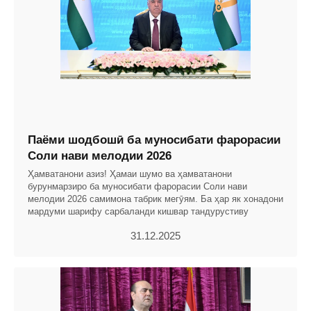
Паёми шодбошӣ ба муносибати фарорасии
Соли нави мелодии 2026
Ҳамватанони азиз! Ҳамаи шумо ва ҳамватанони
бурунмарзиро ба муносибати фарорасии Соли нави
мелодии 2026 самимона табрик мегӯям. Ба ҳар як хонадони
мардуми шарифу сарбаланди кишвар тандурустиву
31.12.2025