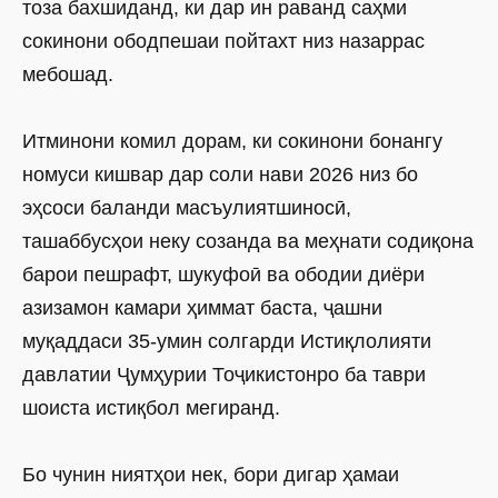
тоза бахшиданд, ки дар ин раванд саҳми
сокинони ободпешаи пойтахт низ назаррас
мебошад.
Итминони комил дорам, ки сокинони бонангу
номуси кишвар дар соли нави 2026 низ бо
эҳсоси баланди масъулиятшиносӣ,
ташаббусҳои неку созанда ва меҳнати содиқона
барои пешрафт, шукуфоӣ ва ободии диёри
азизамон камари ҳиммат баста, ҷашни
муқаддаси 35-умин солгарди Истиқлолияти
давлатии Ҷумҳурии Тоҷикистонро ба таври
шоиста истиқбол мегиранд.
Бо чунин ниятҳои нек, бори дигар ҳамаи