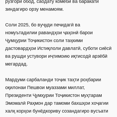
рӯзгори обод, саодату комёбӣ ва баракати
зиндагиро орзу менамоям.
Соли 2025, бо вуҷуди печидагӣ ва
номуътадилии равандҳои ҷаҳонӣ барои
Ҷумҳурии Тоҷикистон соли таҳкими
дастовардҳои Истиқлоли давлатӣ, суботи сиёсӣ
ва рушди устувори иҷтимоию иқтисодӣ арзёбӣ
мегардад.
Мардуми сарбаланди тоҷик таҳти роҳбарии
оқилонаи Пешвои муаззами миллат,
Президенти Ҷумҳурии Тоҷикистон муҳтарам
Эмомалӣ Раҳмон дар тамоми бахшҳои хоҷагии
халқ корҳои бунёдкориву созандагиро вусъати