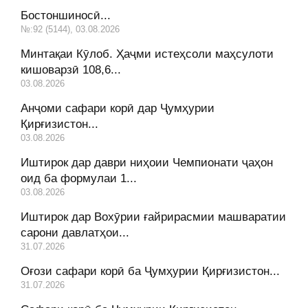
Бостоншиносӣ...
№:92 (5144), 03.08.2026
Минтақаи Кӯлоб. Ҳаҷми истеҳсоли маҳсулоти
кишоварзӣ 108,6...
03.08.2026
Анҷоми сафари корӣ дар Ҷумҳурии
Қирғизистон...
03.08.2026
Иштирок дар даври ниҳоии Чемпионати ҷаҳон
оид ба формулаи 1...
03.08.2026
Иштирок дар Вохӯрии ғайрирасмии машваратии
сарони давлатҳои...
31.07.2026
Оғози сафари корӣ ба Ҷумҳурии Қирғизистон...
31.07.2026