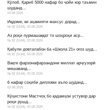
Кӯлоб. Қариб 5000 нафар бо ҷойи кор таъмин
шуданд...
03.08.2026
Иқдоме, ки аҳамияти махсус дорад...
№:92 (5144), 03.08.2026
Аз роҳи пурмашаққат то шоҳроҳи аср...
№:92 (5144), 03.08.2026
Қабули довталабон ба «Школа 21» оғоз шуд...
№:92 (5144), 03.08.2026
Вақте фарзонафарзандони миллат арҷгузорӣ
мешаванд...
№:92 (5144), 03.08.2026
6 нафар соҳиби дипломи аъло шуданд...
03.08.2026
Кӯҳистони Мастчоҳ бо қадамҳои устувор дар
роҳи рушд...
№:92 (5144), 03.08.2026