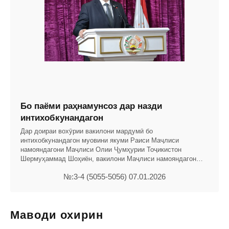
Бо паёми раҳнамунсоз дар назди
интихобкунандагон
Дар доираи вохӯрии вакилони мардумӣ бо
интихобкунандагон муовини якуми Раиси Маҷлиси
намояндагони Маҷлиси Олии Ҷумҳурии Тоҷикис­тон
Шермуҳаммад Шоҳиён, вакилони Маҷлиси намояндагон
Фарзона Хоҷазода
№:3-4 (5055-5056) 07.01.2026
Маводи охирин