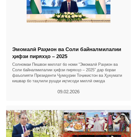
Эмомалӣ Раҳмон ва Соли байналмилалии
ҳифзи пиряхҳо – 2025
Солномаи Пешвои миллат бо номи “Эмомалӣ Раҳмон ва
Соли байналмилалии ҳифзи пиряхҳо – 2025” дар бораи
фаъолияти Президенти Ҷумҳурии Тоҷикистон ва Ҳукумати
кишвар бо таҳлили рушди иқтисоди миллӣ омода
09.02.2026