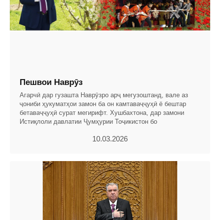
Пешвои Наврӯз
Агарчӣ дар гузашта Наврӯзро арҷ мегузоштанд, вале аз
ҷониби ҳукуматҳои замон ба он камтаваҷҷуҳӣ ё бештар
бетаваҷҷуҳӣ сурат мегирифт. Хушбахтона, дар замони
Истиқлоли давлатии Ҷумҳурии Тоҷикистон бо
10.03.2026