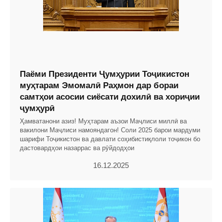
Паёми Президенти Ҷумҳурии Тоҷикистон
муҳтарам Эмомалӣ Раҳмон дар бораи
самтҳои асосии сиёсати дохилӣ ва хориҷии
ҷумҳурӣ
Ҳамватанони азиз! Муҳтарам аъзои Маҷлиси миллӣ ва
вакилони Маҷлиси намояндагон! Соли 2025 барои мардуми
шарифи Тоҷикистон ва давлати соҳибистиқлоли тоҷикон бо
дастовардҳои назаррас ва рӯйдодҳои
16.12.2025