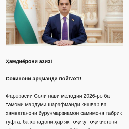
Ҳамдиёрони азиз!
Сокинони арҷманди пойтахт!
Фарорасии Соли нави мелодии 2026-ро ба
тамоми мардуми шарафманди кишвар ва
ҳамватанони бурунмарзиамон самимона табрик
гуфта, ба хонадони ҳар як тоҷику тоҷикистонӣ